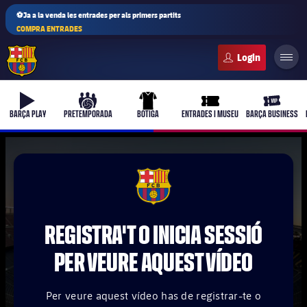
⚽Ja a la venda les entrades per als primers partits
COMPRA ENTRADES
FC Barcelona club badge
b-play
culers-ball
uniform
ticket-full
ticket-vi
BARÇA PLAY
PRETEMPORADA
BOTIGA
ENTRADES I MUSEU
BARÇA BUSINESS
PLUSICON
MÉS
FCB Barcelona badge
Primer equip
REGISTRA'T O INICIA SESSIÓ
Femení
plusicon
més
PER VEURE AQUEST VÍDEO
Actualitat
Barça Atlètic
plusicon
més
Per veure aquest vídeo has de registrar-te o