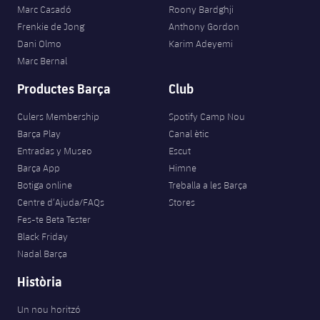
Jugadors
Marc Casadó
Roony Bardghji
Classificació
Juvenil
Notícies
Atletisme
Frenkie de Jong
Anthony Gordon
plusicon
més
Fotos
Dani Olmo
Karim Adeyemi
Infantil
Actualitat
Marc Bernal
Bàsquet en cadira de rodes
plusicon
més
Història
Productes Barça
Club
Aleví
Masculí
Actualitat
Hockey gel
plusicon
més
Palmarès
Culers Membership
Spotify Camp Nou
Femení
Barça Play
Canal ètic
Jugadors
Actualitat
Hoquei herba
plusicon
més
Entradas y Museo
Escut
Agenda
Barça App
Himne
Calendari
Jugadors
Notícies
Patinatge artístic
Botiga online
Treballa a les Barça
plusicon
més
Centre d’Ajuda/FAQs
Stores
Resultats
Calendari
Hockey Herba Masculí
Fes-te Beta Tester
Escola de Patinatge
Actualitat
Black Friday
Classificació
Resultats
Hockey Herba Femení
Nadal Barça
Plantilla
Rugby
plusicon
més
Història
Classificació
Agenda
Actualitat
Voleibol
plusicon
més
Un nou horitzó