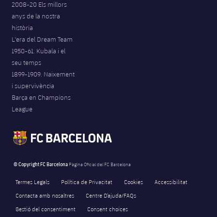
2008-20 Els millors
Jugadors
Notícies
Apunta't a les amateurs
anys de la nostra
plusicon
més
història
Calendari
Voleibol masculí
Apunta't a les amateurs
L'era del Dream Team
PLUSICON
MÉS
1950-61. Kubala i el
Resultats
Voleibol femení
Carnet de l'Esportista Amateur
seu temps
League of Legends
1899-1909. Naixement
Classificació
i supervivència
VALORANT Rising
Barça en Champions
Fotos
League
VALORANT Game Changers
eFootball
© Copyright FC Barcelona
Pàgina Oficial del FC Barcelona
Termes Legals
Política de Privacitat
Cookies
Accessibilitat
Contacta amb nosaltres
Centre D’ajuda/FAQs
Gestió del consentiment
Consent choices