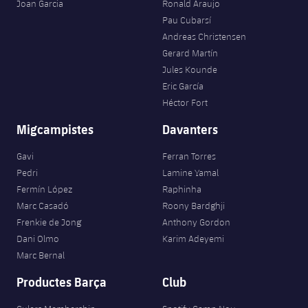
plusicon
més
Joan Garcia
Ronald Araujo
Serveis Mèdics
Acreditacions
Fotos
Fotos
Infantil A
Pau Cubarsí
Entrades
SUB8 B
Calendari
Campus Verano
Actualitat
Andreas Christensen
Accessibilitat
Història
Instal·lacions
Gerard Martín
Infantil B
Resultats
Resultats
Juvenil
Jules Kounde
PLUSICON
MÉS
Palmarès
Eric García
Classificació
Jugadors
Cadet
Héctor Fort
Primer equip
plusicon
més
Migcampistes
Davanters
Jugadors
Classificació
Infantil
Actualitat
Barça Atlètic
plusicon
més
Gavi
Ferran Torres
Fotos
Aleví
Pedri
Lamine Yamal
Calendari
Actualitat
Base
plusicon
més
Fermín López
Raphinha
Palmarès
Marc Casadó
Roony Bardghji
Entrades
Calendari
Campus Estiu
Actualitat
Frenkie de Jong
Anthony Gordon
Història
Dani Olmo
Karim Adeyemi
Resultats
Resultats
Barça C
Marc Bernal
PLUSICON
MÉS
Productes Barça
Club
Classificació
Jugadors
Junior
Informació general
plusicon
més