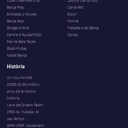
Culers Membership
Spotify Camp Nou
Jugadors
Classificació
Juvenil
Barça Play
Canal ètic
Notícies
Atletisme
plusicon
més
Entradas y Museo
Escut
Fotos
Infantil
Barça App
Himne
Actualitat
Bàsquet en cadira de rodes
plusicon
més
Botiga online
Treballa a les Barça
Història
Aleví
Centre d’Ajuda/FAQs
Stores
Masculí
Actualitat
Hockey gel
Fes-te Beta Tester
plusicon
més
Palmarès
Black Friday
Femení
Jugadors
Nadal Barça
Actualitat
Hoquei herba
plusicon
més
Història
Agenda
Calendari
Jugadors
Notícies
Patinatge artístic
plusicon
més
Un nou horitzó
Resultats
2008-20 Els millors
Calendari
Hockey Herba Masculí
Escola de Patinatge
Actualitat
anys de la nostra
Classificació
història
Resultats
Hockey Herba Femení
Plantilla
Rugby
L'era del Dream Team
plusicon
més
1950-61. Kubala i el
Classificació
Agenda
Actualitat
seu temps
Voleibol
plusicon
més
1899-1909. Naixement