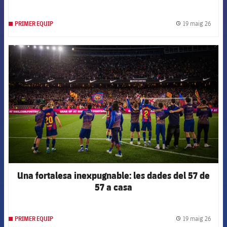
19 maig 26
PRIMER EQUIP
label.
FCB Barcelona badge
Una fortalesa inexpugnable: les dades del 57 de
57 a casa
19 maig 26
PRIMER EQUIP
label.