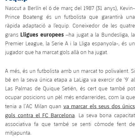
Jugadors
Classificació
Juvenil
Nascut a Berlín el 6 de març del 1987 (31 anys), Kevin-
Notícies
Atletisme
plusicon
més
Prince Boateng és un futbolista que garantirà una
Fotos
Infantil
ràpida adaptació a l’equip. Coneixedor de les quatre
Actualitat
Bàsquet en cadira de rodes
plusicon
més
Lligues europees
grans
–ha jugat a la Bundesliga, la
Història
Aleví
Masculí
Premier League, la Serie A i la Lliga espanyola-, és un
Actualitat
Hockey gel
plusicon
més
Palmarès
jugador que ha marcat gols allà on ha jugat.
Femení
Jugadors
Actualitat
Hoquei herba
plusicon
més
A més, és un futbolista amb un marcat to polivalent. Si
Agenda
Calendari
Jugadors
bé en la seva única etapa a LaLiga va exercir de ‘9’ al
Notícies
Patinatge artístic
plusicon
més
Las Palmas de Quique Setién, és cert que també pot
Resultats
Calendari
Hockey Herba Masculí
ocupar posicions un pèl més endarrerides, com la que
Escola de Patinatge
Actualitat
va marcar els seus dos únics
tenia a l’AC Milan quan
Classificació
Resultats
Hockey Herba Femení
Plantilla
Rugby
gols contra el FC Barcelona
. La seva bona capacitat
plusicon
més
associativa fa que també se senti còmode fent de
Classificació
Agenda
Actualitat
Voleibol
mitjapunta.
plusicon
més