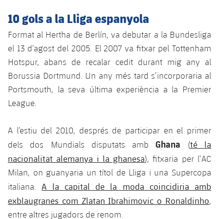
Jugadors
Notícies
Apunta't a les amateurs
10 gols a la Lliga espanyola
plusicon
més
Calendari
Format al Hertha de Berlín, va debutar a la Bundesliga
Voleibol masculí
Apunta't a les amateurs
el 13 d’agost del 2005. El 2007 va fitxar pel Tottenham
PLUSICON
MÉS
Resultats
Voleibol femení
Hotspur, abans de recalar cedit durant mig any al
Carnet de l'Esportista Amateur
League of Legends
Borussia Dortmund. Un any més tard s’incorporaria al
Classificació
Portsmouth, la seva última experiència a la Premier
VALORANT Rising
League.
Fotos
VALORANT Game Changers
A l’estiu del 2010, després de participar en el primer
eFootball
Ghana
té la
dels dos Mundials disputats amb
(
nacionalitat alemanya i la ghanesa
), fitxaria per l’AC
Milan, on guanyaria un títol de Lliga i una Supercopa
A la capital de la moda coincidiria amb
italiana.
exblaugranes com Zlatan Ibrahimovic o Ronaldinho
,
entre altres jugadors de renom.