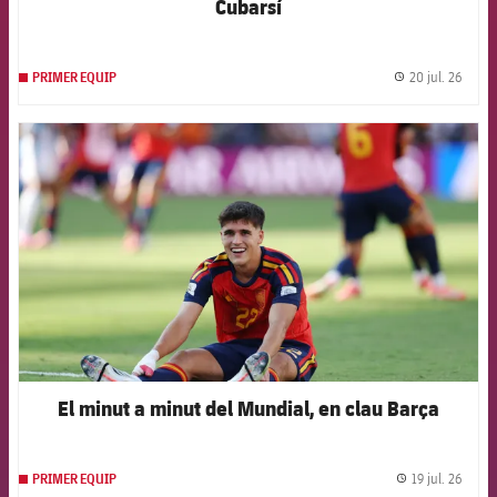
Cubarsí
20 jul. 26
PRIMER EQUIP
label.
FCB Barcelona badge
El minut a minut del Mundial, en clau Barça
19 jul. 26
PRIMER EQUIP
label.