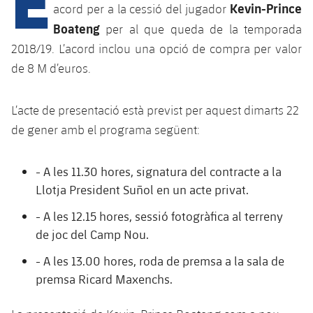
Calendari
Campus Estiu
Base
Kevin-Prince
acord per a la cessió del jugador
Boateng
SUB13
per al que queda de la temporada
SUB13 B
Entrades
Barça Atlètic
plusicon
més
2018/19. L’acord inclou una opció de compra per valor
PLUSICON
MÉS
SUB12
SUB12 C
de 8 M d’euros.
Gameday Shows
Junior
Primer Equip
Instal·lacions
plusicon
més
SUB11 A
SUB11 C
Resultats
L’acte de presentació està previst per aquest dimarts 22
Cadet A
Actualitat
Barça Atlètic
Spotify Camp Nou
plusicon
més
de gener amb el programa següent:
SUB11 B
Classificacions
Cadet B
Calendari
Actualitat
Palau Blaugrana
Base
plusicon
més
SUB10 A
- A les 11.30 hores, signatura del contracte a la
Jugadors
Infantil A
Entrades
Llotja President Suñol en un acte privat.
Calendari
Estadi Johan Cruyff
Actualitat
SUB10 B
PLUSICON
MÉS
Fotos
- A les 12.15 hores, sessió fotogràfica al terreny
Infantil B
Resultats
Resultats
Juvenil
Barça Cafe
de joc del Camp Nou.
Primer equip
SUB9 A
plusicon
més
plusicon
més
Història
Mini
Classificació
- A les 13.00 hores, roda de premsa a la sala de
Classificació
Cadet A
Ciutat Esportiva
Actualitat
SUB9 B
Barça Atlètic
premsa Ricard Maxenchs.
plusicon
més
Serveis
Palmarès
plusicon
més
Jugadors
Jugadors
Cadet B
Calendari
SUB8 A
La Masia
Actualitat
Base