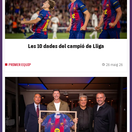
Les 10 dades del campió de Lliga
26 maig 26
PRIMER EQUIP
label.
FCB Barcelona badge