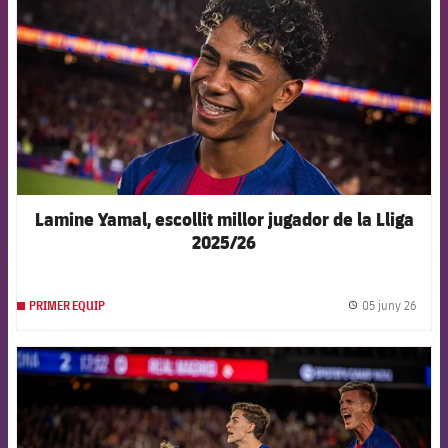
Lamine Yamal, escollit millor jugador de la Lliga
2025/26
05 juny 26
PRIMER EQUIP
label.
FCB Barcelona badge