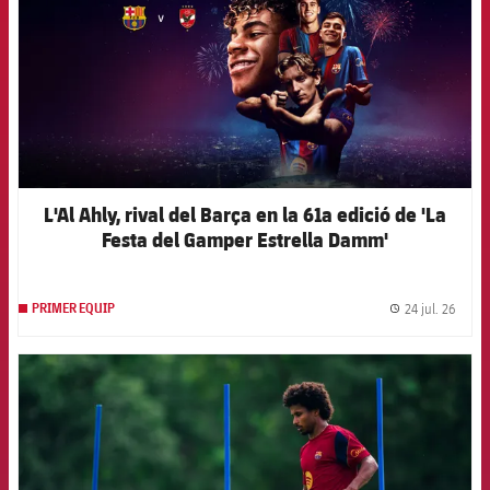
L'Al Ahly, rival del Barça en la 61a edició de 'La
Festa del Gamper Estrella Damm'
24 jul. 26
PRIMER EQUIP
label.
FCB Barcelona badge