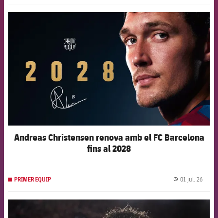
FCB Barcelona badge
Andreas Christensen renova amb el FC Barcelona
fins al 2028
01 jul. 26
PRIMER EQUIP
label.
FCB Barcelona badge