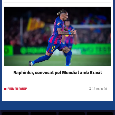
FCB Barcelona badge
Raphinha, convocat pel Mundial amb Brasil
18 maig 26
PRIMER EQUIP
label.