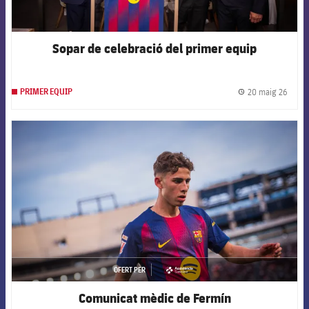
Sopar de celebració del primer equip
20 maig 26
PRIMER EQUIP
label.
FCB Barcelona badge
OFERT PER
asistencia
Comunicat mèdic de Fermín