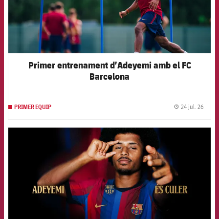
Primer entrenament d’Adeyemi amb el FC
Barcelona
24 jul. 26
PRIMER EQUIP
label.
FCB Barcelona badge