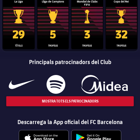
La Liga
Lliga de Campions
Mundial de Clubs
Copa del Rei
FIFA
Trofeu de la Liga
Trofeu de la Lliga de Campions
Trofeu del Mundial de Clubs
Copa del 
29
5
3
32
TÍTOLS
TROFEUS
TROFEUS
TROFEUS
Principals patrocinadors del Club
MOSTRA TOTS ELS PATROCINADORS
Descarrega la App oficial del FC Barcelona