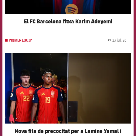
El FC Barcelona fitxa Karim Adeyemi
23 jul. 26
PRIMER EQUIP
label.
FCB Barcelona badge
Nova fita de precocitat per a Lamine Yamal i