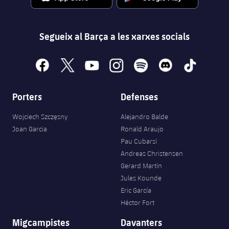
Segueix al Barça a les xarxes socials
facebook
x
youtube
instagram
spotify
discord
tiktok
Porters
Defenses
Wojciech Szczęsny
Alejandro Balde
Joan Garcia
Ronald Araujo
Pau Cubarsí
Andreas Christensen
Gerard Martín
Jules Kounde
Eric García
Héctor Fort
Migcampistes
Davanters