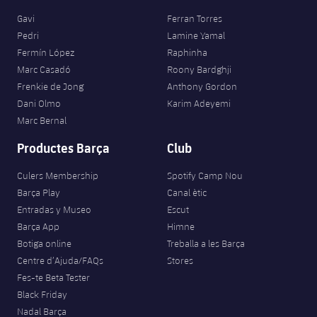
Gavi
Ferran Torres
Pedri
Lamine Yamal
Fermín López
Raphinha
Marc Casadó
Roony Bardghji
Frenkie de Jong
Anthony Gordon
Dani Olmo
Karim Adeyemi
Marc Bernal
Productes Barça
Club
Culers Membership
Spotify Camp Nou
Barça Play
Canal ètic
Entradas y Museo
Escut
Barça App
Himne
Botiga online
Treballa a les Barça
Centre d’Ajuda/FAQs
Stores
Fes-te Beta Tester
Black Friday
Nadal Barça