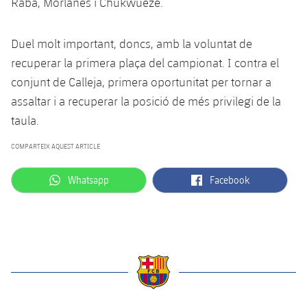
Raba, Morlanes i Chukwueze.
Jugadors
Notícies
Apunta't a les amateurs
plusicon
més
Duel molt important, doncs, amb la voluntat de
Calendari
Voleibol masculí
Apunta't a les amateurs
recuperar la primera plaça del campionat. I contra el
PLUSICON
MÉS
conjunt de Calleja, primera oportunitat per tornar a
Resultats
Voleibol femení
Carnet de l'Esportista Amateur
League of Legends
assaltar i a recuperar la posició de més privilegi de la
Classificació
taula.
VALORANT Rising
COMPARTEIX AQUEST ARTICLE
Fotos
VALORANT Game Changers
label.aria.whatsapp
label.aria.facebook
Whatsapp
Facebook
eFootball
label.aria.barcelona