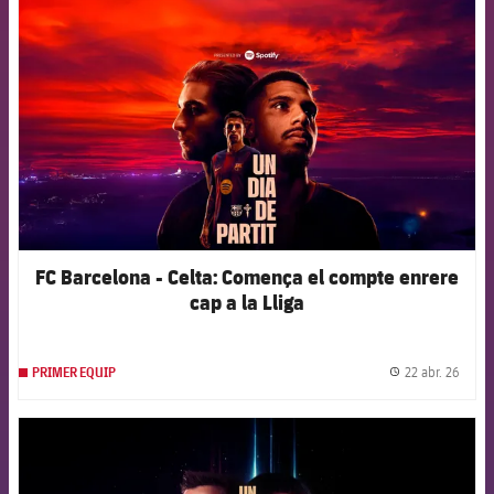
FCB Barcelona badge
FC Barcelona - Celta: Comença el compte enrere
cap a la Lliga
22 abr. 26
PRIMER EQUIP
label.
FCB Barcelona badge