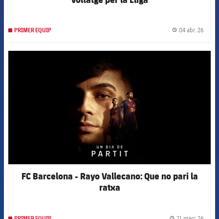
04 abr. 26
PRIMER EQUIP
label.
FCB Barcelona badge
FC Barcelona - Rayo Vallecano: Que no pari la
ratxa
21 març 26
PRIMER EQUIP