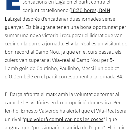
Calendari
sensacions en Lliga en el partit contra el
Campus Estiu
Base
18:30 hores, BeIN
conjunt castellonenc (
SUB13
SUB13 B
Entrades
Barça Atlètic
LaLiga
) després d’encadenar dues jornades sense
plusicon
més
PLUSICON
MÉS
SUB12
guanyar. Els blaugrana tenen una bona oportunitat per
SUB12 C
Gameday Shows
Junior
Primer Equip
Instal·lacions
sumar una nova victòria i recuperar el liderat que van
plusicon
més
SUB11 A
SUB11 C
cedir en la darrera jornada. El Vila-Real és un visitant de
Resultats
Cadet A
Actualitat
Barça Atlètic
Spotify Camp Nou
bon record al Camp Nou, ja que en el curs passat, els
plusicon
més
SUB11 B
culers van superar al Vila-real al Camp Nou per 5-
Classificacions
Cadet B
Calendari
Actualitat
Palau Blaugrana
Base
1 amb gols de Coutinho, Paulinho, Messi i un doblet
plusicon
més
SUB10 A
Jugadors
d’O.Dembélé en el partit corresponent a la jornada 34.
Infantil A
Entrades
Calendari
Estadi Johan Cruyff
Actualitat
SUB10 B
PLUSICON
MÉS
Fotos
Infantil B
Resultats
El Barça afronta el matx amb la voluntat de tornar al
Resultats
Juvenil
Barça Cafe
Primer equip
SUB9 A
plusicon
més
camí de les victòries en la competició domèstica. Per
plusicon
més
Història
Mini
Classificació
Classificació
fer-ho, Ernesto Valverde ha alertat que el Vila-Real serà
Cadet A
Ciutat Esportiva
Actualitat
SUB9 B
Barça Atlètic
plusicon
més
que voldrà complicar-nos les coses
Serveis
Palmarès
un rival "
" i que
plusicon
més
Jugadors
Jugadors
Cadet B
augura que "pressionarà la sortida de l'equip". El tècnic
Calendari
SUB8 A
La Masia
Actualitat
Base