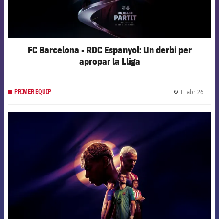
FC Barcelona - RDC Espanyol: Un derbi per
apropar la Lliga
11 abr. 26
PRIMER EQUIP
label.
FCB Barcelona badge