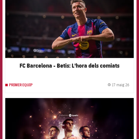
FC Barcelona - Betis: L'hora dels comiats
17 maig 26
PRIMER EQUIP
label.
FCB Barcelona badge