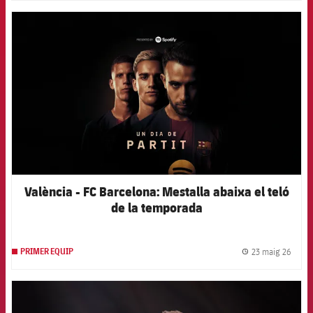
FCB Barcelona badge
València - FC Barcelona: Mestalla abaixa el teló
de la temporada
23 maig 26
PRIMER EQUIP
label.
FCB Barcelona badge