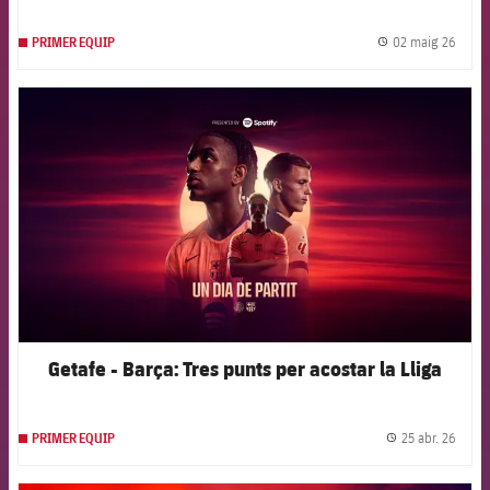
02 maig 26
PRIMER EQUIP
label.
FCB Barcelona badge
Getafe - Barça: Tres punts per acostar la Lliga
25 abr. 26
PRIMER EQUIP
label.