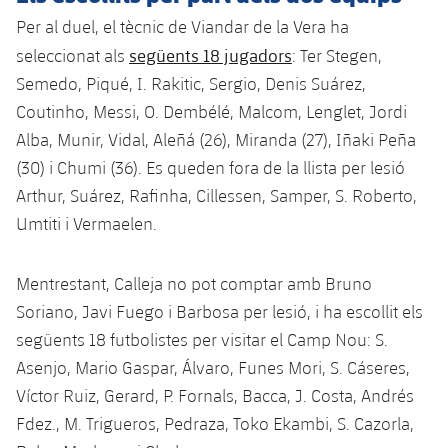
Jugadors
Classificació
Juvenil
Per al duel, el tècnic de Viandar de la Vera ha
Notícies
Atletisme
plusicon
més
següents 18 jugadors
seleccionat als
: Ter Stegen,
Fotos
Infantil
Semedo, Piqué, I. Rakitic, Sergio, Denis Suárez,
Actualitat
Bàsquet en cadira de rodes
plusicon
més
Coutinho, Messi, O. Dembélé, Malcom, Lenglet, Jordi
Història
Aleví
Masculí
Alba, Munir, Vidal, Aleñá (26), Miranda (27), Iñaki Peña
Actualitat
Hockey gel
plusicon
més
Palmarès
(30) i Chumi (36). Es queden fora de la llista per lesió
Femení
Jugadors
Arthur, Suárez, Rafinha, Cillessen, Samper, S. Roberto,
Actualitat
Hoquei herba
plusicon
més
Umtiti i Vermaelen.
Agenda
Calendari
Jugadors
Notícies
Patinatge artístic
plusicon
més
Mentrestant, Calleja no pot comptar amb Bruno
Resultats
Calendari
Hockey Herba Masculí
Soriano, Javi Fuego i Barbosa per lesió, i ha escollit els
Escola de Patinatge
Actualitat
següents 18 futbolistes per visitar el Camp Nou: S.
Classificació
Resultats
Hockey Herba Femení
Plantilla
Rugby
Asenjo, Mario Gaspar, Álvaro, Funes Mori, S. Cáseres,
plusicon
més
Víctor Ruiz, Gerard, P. Fornals, Bacca, J. Costa, Andrés
Classificació
Agenda
Actualitat
Voleibol
Fdez., M. Trigueros, Pedraza, Toko Ekambi, S. Cazorla,
plusicon
més