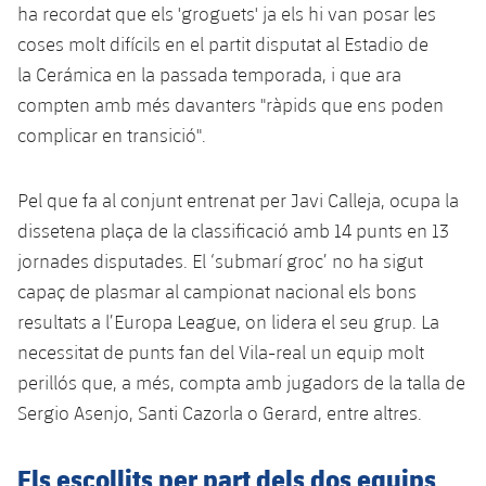
plusicon
més
Serveis Mèdics
ha recordat que els 'groguets' ja els hi van posar les
Acreditacions
Fotos
Fotos
Infantil A
Entrades
coses molt difícils en el partit disputat al Estadio de
SUB8 B
Calendari
Campus Verano
Actualitat
Accessibilitat
la Cerámica en la passada temporada, i que ara
Història
Instal·lacions
Infantil B
Resultats
Resultats
compten amb més davanters "ràpids que ens poden
Juvenil
PLUSICON
MÉS
Palmarès
complicar en transició".
Classificació
Jugadors
Cadet
Primer equip
plusicon
més
Pel que fa al conjunt entrenat per Javi Calleja, ocupa la
Jugadors
Classificació
Infantil
Actualitat
dissetena plaça de la classificació amb 14 punts en 13
Barça Atlètic
plusicon
més
Fotos
jornades disputades. El ‘submarí groc’ no ha sigut
Aleví
Calendari
Actualitat
capaç de plasmar al campionat nacional els bons
Base
plusicon
més
Palmarès
resultats a l’Europa League, on lidera el seu grup. La
Entrades
Calendari
Campus Estiu
Actualitat
necessitat de punts fan del Vila-real un equip molt
Història
perillós que, a més, compta amb jugadors de la talla de
Resultats
Resultats
Barça C
Sergio Asenjo, Santi Cazorla o Gerard, entre altres.
PLUSICON
MÉS
Classificació
Jugadors
Junior
Informació general
plusicon
més
Els escollits per part dels dos equips