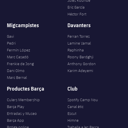
Jules Kounde
Eric García
Héctor Fort
Migcampistes
Davanters
Gavi
Ferran Torres
Pedri
Lamine Yamal
Fermín López
Raphinha
Marc Casadó
Roony Bardghji
Frenkie de Jong
Anthony Gordon
Dani Olmo
Karim Adeyemi
Marc Bernal
Productes Barça
Club
Culers Membership
Spotify Camp Nou
Barça Play
Canal ètic
Entradas y Museo
Escut
Barça App
Himne
Botiga online
Treballa a les Barça