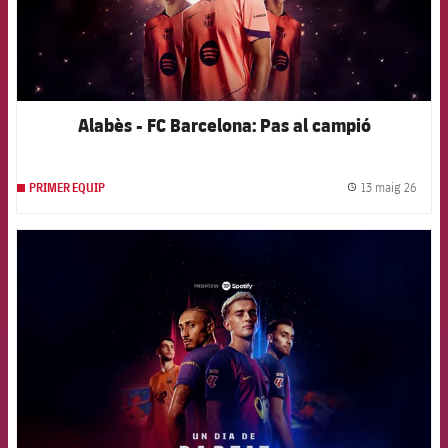
Alabès - FC Barcelona: Pas al campió
13 maig 26
PRIMER EQUIP
label.
FCB Barcelona badge