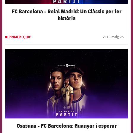
FC Barcelona - Reial Madrid: Un Clàssic per fer
història
10 maig 26
PRIMER EQUIP
label.
FCB Barcelona badge
Osasuna - FC Barcelona: Guanyar i esperar