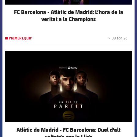
FC Barcelona - Atlètic de Madrid: L’hora de la
veritat a la Champions
08 abr. 26
PRIMER EQUIP
label.
FCB Barcelona badge
Atlètic de Madrid - FC Barcelona: Duel d'alt
voltatge per la Lliga