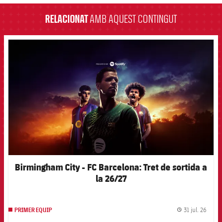
RELACIONAT
AMB AQUEST CONTINGUT
FCB Barcelona badge
Birmingham City - FC Barcelona: Tret de sortida a
la 26/27
31 jul. 26
PRIMER EQUIP
label.