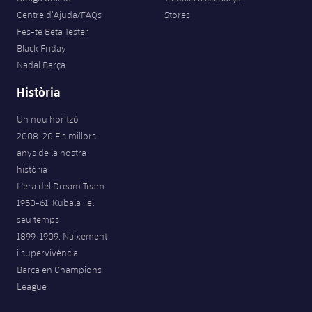
Centre d’Ajuda/FAQs
Stores
Fes-te Beta Tester
Black Friday
Nadal Barça
Història
Un nou horitzó
2008-20 Els millors
anys de la nostra
història
L'era del Dream Team
1950-61. Kubala i el
seu temps
1899-1909. Naixement
i supervivència
Barça en Champions
League