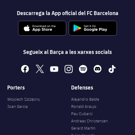
Descarrega la App oficial del FC Barcelona
Segueix al Barça a les xarxes socials
facebook
x
youtube
instagram
spotify
discord
tiktok
Porters
Defenses
Wojciech Szczęsny
Alejandro Balde
Joan Garcia
Ronald Araujo
Pau Cubarsí
Andreas Christensen
Gerard Martín