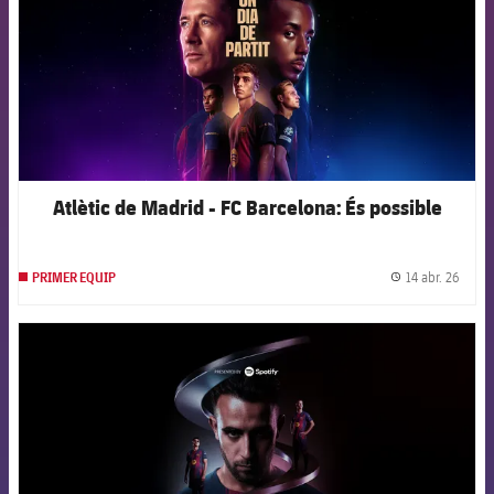
Atlètic de Madrid - FC Barcelona: És possible
14 abr. 26
PRIMER EQUIP
label.
FCB Barcelona badge