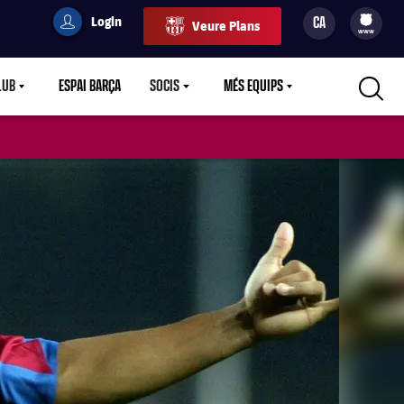
Login
CA
Veure Plans
filled-badge
user
Culers
www
LUB
ESPAI BARÇA
SOCIS
MÉS EQUIPS
RETDOWN
LABEL.ARIA.CARETDOWN
LABEL.ARIA.CARETDOWN
LABEL.ARIA.CARETDOWN