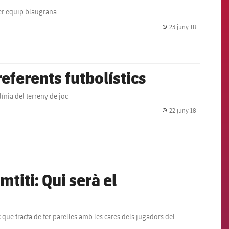
mer equip blaugrana
23 juny 18
label.share.
eferents futbolístics
ínia del terreny de joc
22 juny 18
label.share.
titi: Qui serà el
que tracta de fer parelles amb les cares dels jugadors del