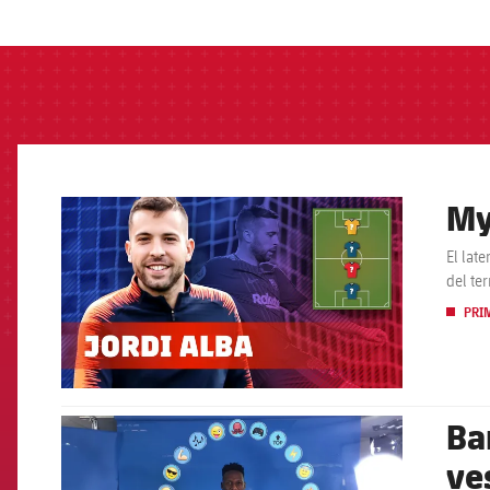
label.aria.barcelon
My
FCB Barcelona badge
El lat
del ter
PRI
Ba
FCB Barcelona badge
ve