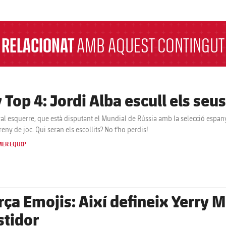
a
RELACIONAT
AMB AQUEST CONTINGUT
 Top 4: Jordi Alba escull els seus
eral esquerre, que està disputant el Mundial de Rússia amb la selecció espany
reny de joc. Qui seran els escollits? No t'ho perdis!
MER EQUIP
rça Emojis: Així defineix Yerry 
stidor