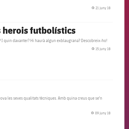
21 juny 18
label.share.
herois futbolístics
irà? I quin davanter? Hi haurà algun exblaugrana? Descobreix-ho!
15 juny 18
label.share.
prova les seves qualitats tècniques. Amb quina creus que se’n
09 juny 18
label.share.