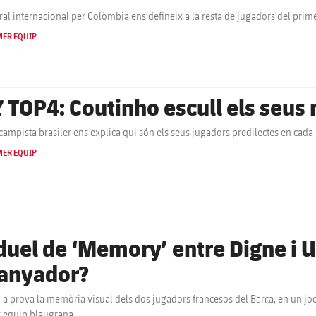
tral internacional per Colòmbia ens defineix a la resta de jugadors del pri
MER EQUIP
 TOP4: Coutinho escull els seus r
campista brasiler ens explica qui són els seus jugadors predilectes en cada l
MER EQUIP
 duel de ‘Memory’ entre Digne i Um
anyador?
a prova la memòria visual dels dos jugadors francesos del Barça, en un joc 
 equip blaugrana