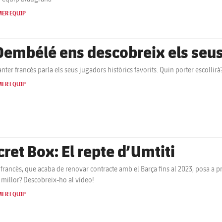
MER EQUIP
Dembélé ens descobreix els seus 
anter francès parla els seus jugadors històrics favorits. Quin porter escoll
MER EQUIP
cret Box: El repte d’Umtiti
c francès, que acaba de renovar contracte amb el Barça fins al 2023, posa a 
à millor? Descobreix-ho al vídeo!
MER EQUIP