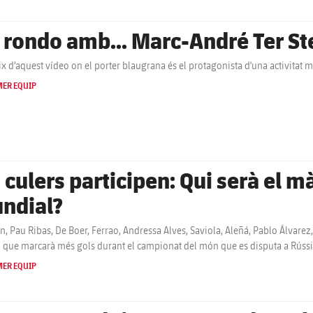
 rondo amb... Marc-André Ter S
x d’aquest vídeo on el porter blaugrana és el protagonista d'una activitat m
MER EQUIP
s culers participen: Qui serà el 
ndial?
, Pau Ribas, De Boer, Ferrao, Andressa Alves, Saviola, Aleñá, Pablo Álvarez
 que marcarà més gols durant el campionat del món que es disputa a Rússi
MER EQUIP