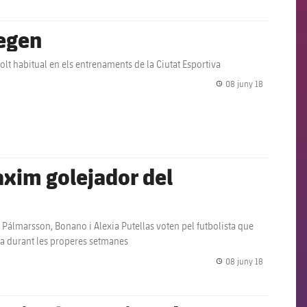
tegen
olt habitual en els entrenaments de la Ciutat Esportiva
08 juny 18
label.share.
màxim golejador del
, Pálmarsson, Bonano i Alexia Putellas voten pel futbolista que
a durant les properes setmanes
08 juny 18
label.share.