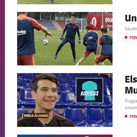
Un
FCB Barcelona badge
Gaudei
PRI
El
FCB Barcelona badge
Mu
Duggan
creuen
PRI