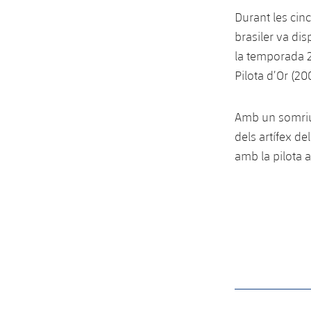
Durant les cin
brasiler va di
la temporada 2
Pilota d’Or (20
Amb un somriur
dels artífex de
amb la pilota 