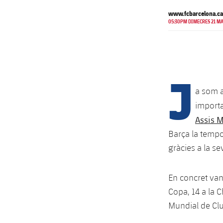
www.fcbarcelona.ca
05:30PM DIMECRES 21 M
J
a som a
importa
Assis M
Barça la tempo
gràcies a la se
En concret van 
Copa, 14 a la 
Mundial de Cl