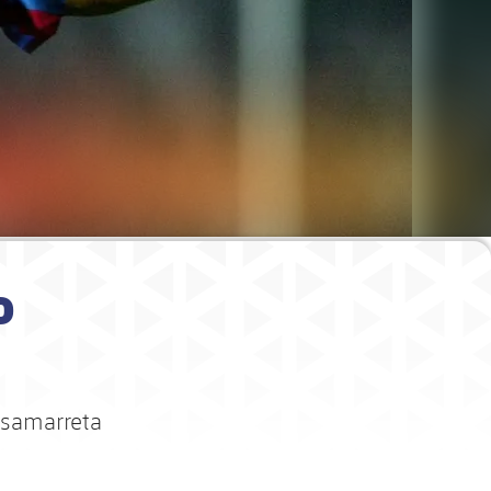
o
 samarreta