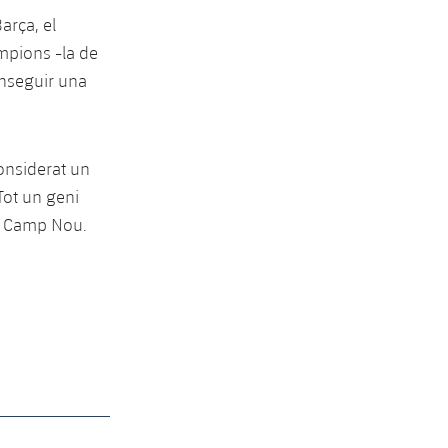
arça, el
ampions -la de
onseguir una
onsiderat un
 Tot un geni
al Camp Nou.