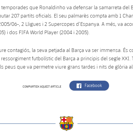
c temporades que Ronaldinho va defensar la samarreta del B
sputar 207 partits oficials. El seu palmarès compta amb 1 Ch
005/06-, 2 Lligues i 2 Supercopes d’Espanya. A més, va ac
05) i dos FIFA World Player (2004 i 2005).
e contagiós, la seva petjada al Barça va ser immensa. És c
l ressorgiment futbolístic del Barça a principis del segle XXI.
als peus que va permetre viure grans tardes i nits de glòria 
label.aria.facebook
Facebook
COMPARTEIX AQUEST ARTICLE