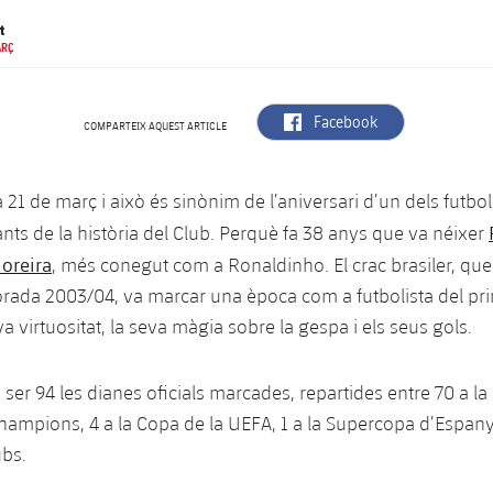
t
ARÇ
label.aria.facebook
Facebook
COMPARTEIX AQUEST ARTICLE
 21 de març i això és sinònim de l’aniversari d’un dels futbo
nts de la història del Club. Perquè fa 38 anys que va néixer
oreira
, més conegut com a Ronaldinho. El crac brasiler, que 
rada 2003/04, va marcar una època com a futbolista del pr
va virtuositat, la seva màgia sobre la gespa i els seus gols.
ser 94 les dianes oficials marcades, repartides entre 70 a la L
Champions, 4 a la Copa de la UEFA, 1 a la Supercopa d’Espanya
ubs.