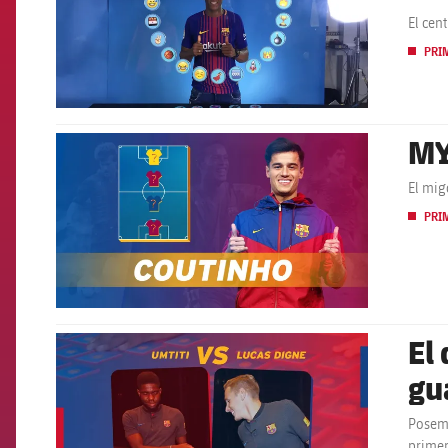
El cen
PRI
MY
FCB Barcelona badge
El mig
PRI
El
FCB Barcelona badge
gu
Posem 
primer