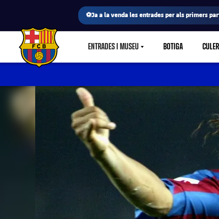
⚽Ja a la venda les entrades per als primers part
ENTRADES I MUSEU
BOTIGA
CULE
LABEL.SHARE.CARETDOWN
FC Barcelona club badge