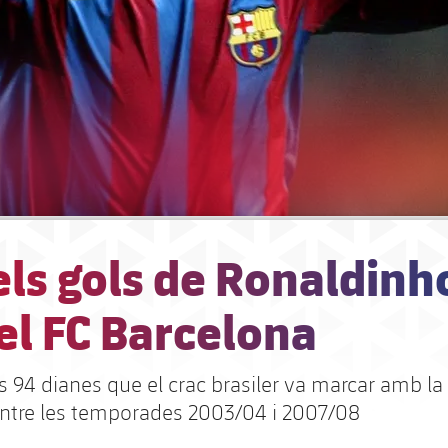
els gols de Ronaldinh
el FC Barcelona
s 94 dianes que el crac brasiler va marcar amb la
ntre les temporades 2003/04 i 2007/08