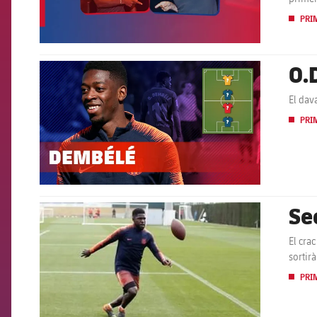
PRI
O.
FCB Barcelona badge
El dav
PRI
Se
FCB Barcelona badge
El cra
sortir
PRI