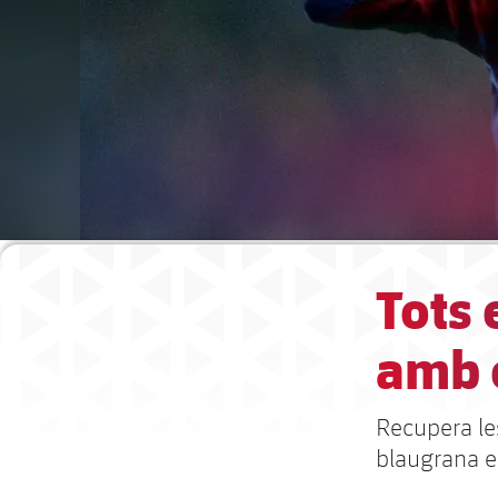
Tots 
amb 
Recupera le
blaugrana e