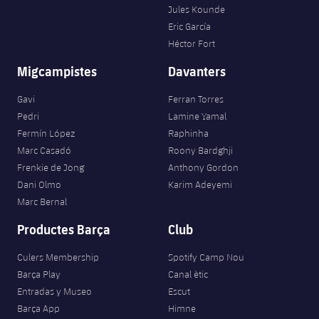
Jules Kounde
Eric García
Héctor Fort
Migcampistes
Davanters
Gavi
Ferran Torres
Pedri
Lamine Yamal
Fermín López
Raphinha
Marc Casadó
Roony Bardghji
Frenkie de Jong
Anthony Gordon
Dani Olmo
Karim Adeyemi
Marc Bernal
Productes Barça
Club
Culers Membership
Spotify Camp Nou
Barça Play
Canal ètic
Entradas y Museo
Escut
Barça App
Himne