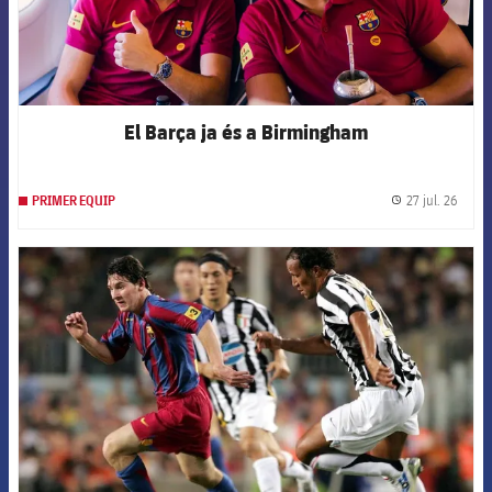
El Barça ja és a Birmingham
27 jul. 26
PRIMER EQUIP
label.
FCB Barcelona badge