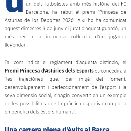
Calendari
Campus Estiu
Base
un dels futbolistes amb més història del FC
SUB13
Barcelona, ha rebut el premi 'Princesa de
SUB13 B
Entrades
Barça Atlètic
plusicon
més
Asturias de los Deportes 2026'. Així ho ha comunicat
PLUSICON
MÉS
SUB12
SUB12 C
aquest dimecres 3 de juny el jurat d'aquest guardó, un
Gameday Shows
Junior
Primer Equip
Instal·lacions
plusicon
més
més per a la immensa col·lecció d'un jugador
SUB11 A
SUB11 C
llegendari.
Resultats
Cadet A
Actualitat
Barça Atlètic
Spotify Camp Nou
plusicon
més
SUB11 B
Classificacions
Cadet B
Tal com indica el reglament d'aquesta distinció, el
Calendari
Actualitat
Palau Blaugrana
Base
plusicon
més
Premi Princesa d'Astúries dels Esports
SUB10 A
es concedirà a
Jugadors
Infantil A
Entrades
"les trajectòries que, per mitjà del foment,
Calendari
Estadi Johan Cruyff
Actualitat
SUB10 B
PLUSICON
MÉS
desenvolupament i perfeccionament de l'esport i la
Fotos
Infantil B
Resultats
Resultats
seva dimensió social, s'hagin convertit en un exemple
Juvenil
Barça Cafe
Primer equip
SUB9 A
plusicon
més
plusicon
més
de les possibilitats que la pràctica esportiva comporta
Història
Mini
Classificació
Classificació
Cadet A
en benefici dels éssers humans".
Ciutat Esportiva
Actualitat
SUB9 B
Barça Atlètic
plusicon
més
Serveis
Palmarès
plusicon
més
Jugadors
Jugadors
Cadet B
Una carrera plena d'èxits al Barça
Calendari
SUB8 A
La Masia
Actualitat
Base