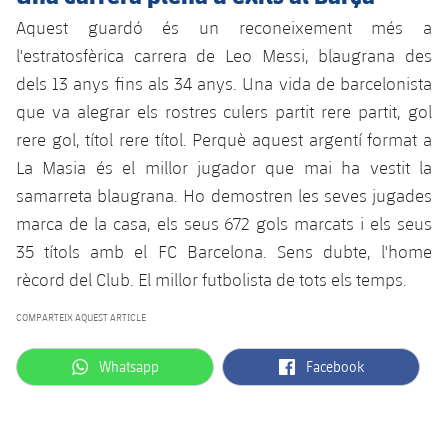
plusicon
més
Serveis Mèdics
Acreditacions
Fotos
Fotos
Aquest guardó és un reconeixement més a
Infantil A
Entrades
SUB8 B
Calendari
Campus Verano
Actualitat
l'estratosfèrica carrera de Leo Messi, blaugrana des
Accessibilitat
Història
Instal·lacions
Infantil B
dels 13 anys fins als 34 anys. Una vida de barcelonista
Resultats
Resultats
Juvenil
que va alegrar els rostres culers partit rere partit, gol
PLUSICON
MÉS
Palmarès
rere gol, títol rere títol. Perquè aquest argentí format a
Classificació
Jugadors
Cadet
Primer equip
plusicon
més
La Masia és el millor jugador que mai ha vestit la
Jugadors
samarreta blaugrana. Ho demostren les seves jugades
Classificació
Infantil
Actualitat
Barça Atlètic
plusicon
més
marca de la casa, els seus 672 gols marcats i els seus
Fotos
35 títols amb el FC Barcelona. Sens dubte, l'home
Aleví
Calendari
Actualitat
Base
plusicon
més
rècord del Club. El millor futbolista de tots els temps.
Palmarès
Entrades
Calendari
COMPARTEIX AQUEST ARTICLE
Campus Estiu
Actualitat
Història
Resultats
Resultats
label.aria.whatsapp
label.aria.facebook
Whatsapp
Facebook
Barça C
PLUSICON
MÉS
Classificació
Jugadors
Junior
Informació general
plusicon
més