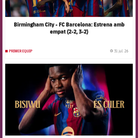
Birmingham City - FC Barcelona: Estrena amb
empat (2-2, 3-2)
31 jul. 26
PRIMER EQUIP
label.
FCB Barcelona badge