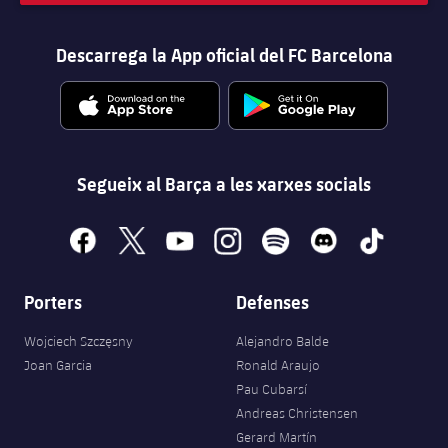
Descarrega la App oficial del FC Barcelona
Segueix al Barça a les xarxes socials
facebook
x
youtube
instagram
spotify
discord
tiktok
Porters
Defenses
Wojciech Szczęsny
Alejandro Balde
Joan Garcia
Ronald Araujo
Pau Cubarsí
Andreas Christensen
Gerard Martín