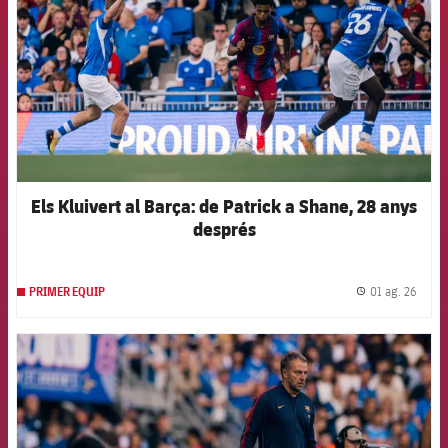
Els Kluivert al Barça: de Patrick a Shane, 28 anys
després
01 ag. 26
PRIMER EQUIP
label.
FCB Barcelona badge