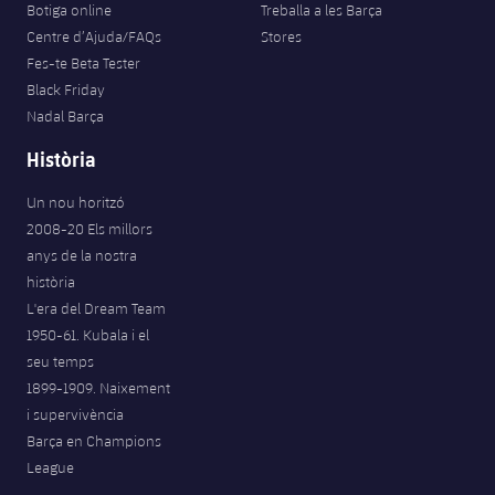
Botiga online
Treballa a les Barça
Centre d’Ajuda/FAQs
Stores
Fes-te Beta Tester
Black Friday
Nadal Barça
Història
Un nou horitzó
2008-20 Els millors
anys de la nostra
història
L'era del Dream Team
1950-61. Kubala i el
seu temps
1899-1909. Naixement
i supervivència
Barça en Champions
League