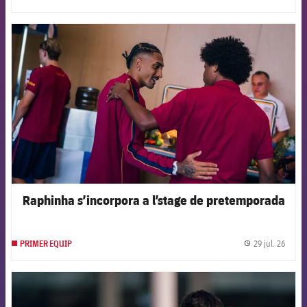
label.
FCB Barcelona badge
Raphinha s’incorpora a l’stage de pretemporada
29 jul. 26
PRIMER EQUIP
label.
FCB Barcelona badge