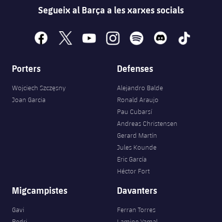
Segueix al Barça a les xarxes socials
facebook
x
youtube
instagram
spotify
discord
tiktok
Porters
Defenses
Wojciech Szczęsny
Alejandro Balde
Joan Garcia
Ronald Araujo
Pau Cubarsí
Andreas Christensen
Gerard Martín
Jules Kounde
Eric García
Héctor Fort
Migcampistes
Davanters
Gavi
Ferran Torres
Pedri
Lamine Yamal