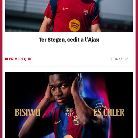
Ter Stegen, cedit a l’Ajax
04 ag. 26
PRIMER EQUIP
label.
FCB Barcelona badge