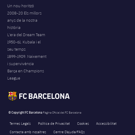
Un nou horitzó
2008-20 Els millors
anys de la nostra
història
L'era del Dream Team
1950-61. Kubala i el
seu temps
1899-1909. Naixement
i supervivència
Barça en Champions
League
© Copyright FC Barcelona
Pàgina Oficial del FC Barcelona
Termes Legals
Política de Privacitat
Cookies
Accessibilitat
Contacta amb nosaltres
Centre D’ajuda/FAQs