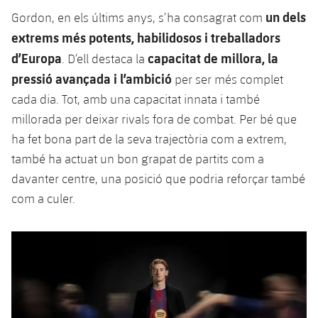
Jugadors
un dels
Gordon, en els últims anys, s’ha consagrat com
Notícies
Apunta't a les amateurs
plusicon
més
extrems més potents, habilidosos i treballadors
Calendari
Voleibol masculí
d’Europa
capacitat de millora, la
Apunta't a les amateurs
. D’ell destaca la
PLUSICON
MÉS
pressió avançada i l’ambició
per ser més complet
Resultats
Voleibol femení
Carnet de l'Esportista Amateur
League of Legends
cada dia. Tot, amb una capacitat innata i també
millorada per deixar rivals fora de combat. Per bé que
Classificació
VALORANT Rising
ha fet bona part de la seva trajectòria com a extrem,
Fotos
també ha actuat un bon grapat de partits com a
VALORANT Game Changers
davanter centre, una posició que podria reforçar també
com a culer.
eFootball