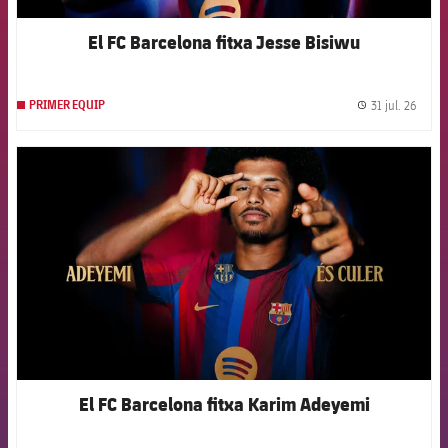
El FC Barcelona fitxa Jesse Bisiwu
31 jul. 26
PRIMER EQUIP
label.
FCB Barcelona badge
El FC Barcelona fitxa Karim Adeyemi