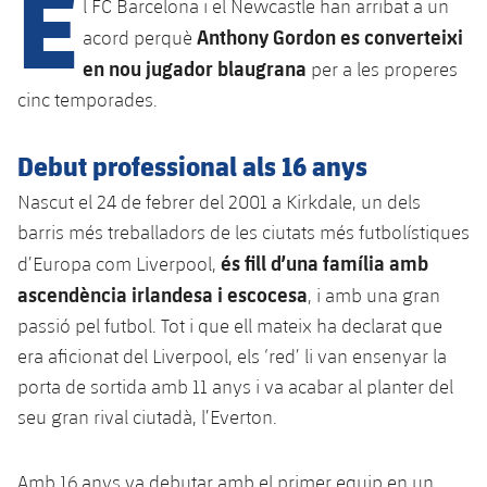
E
Calendari
l FC Barcelona i el Newcastle han arribat a un
Campus Estiu
Base
Anthony Gordon es converteixi
acord perquè
SUB13
SUB13 B
Entrades
Barça Atlètic
en nou jugador blaugrana
per a les properes
plusicon
més
PLUSICON
MÉS
SUB12
cinc temporades.
SUB12 C
Gameday Shows
Junior
Primer Equip
Instal·lacions
plusicon
més
SUB11 A
SUB11 C
Debut professional als 16 anys
Resultats
Cadet A
Actualitat
Barça Atlètic
Spotify Camp Nou
plusicon
més
Nascut el 24 de febrer del 2001 a Kirkdale, un dels
SUB11 B
Classificacions
Cadet B
barris més treballadors de les ciutats més futbolístiques
Calendari
Actualitat
Palau Blaugrana
Base
plusicon
més
SUB10 A
és fill d’una família amb
d’Europa com Liverpool,
Jugadors
Infantil A
Entrades
ascendència irlandesa i escocesa
, i amb una gran
Calendari
Estadi Johan Cruyff
Actualitat
SUB10 B
PLUSICON
MÉS
passió pel futbol. Tot i que ell mateix ha declarat que
Fotos
Infantil B
Resultats
Resultats
era aficionat del Liverpool, els ‘red’ li van ensenyar la
Juvenil
Barça Cafe
Primer equip
SUB9 A
plusicon
més
plusicon
més
Història
porta de sortida amb 11 anys i va acabar al planter del
Mini
Classificació
Classificació
Cadet A
seu gran rival ciutadà, l’Everton.
Ciutat Esportiva
Actualitat
SUB9 B
Barça Atlètic
plusicon
més
Serveis
Palmarès
plusicon
més
Jugadors
Jugadors
Cadet B
Calendari
SUB8 A
La Masia
Amb 16 anys va debutar amb el primer equip en un
Actualitat
Base