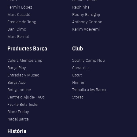
Fermín López
Raphinha
Marc Casadó
Roony Bardghji
Frenkie de Jong
Anthony Gordon
Dani Olmo
Karim Adeyemi
Marc Bernal
Productes Barça
Club
Culers Membership
Spotify Camp Nou
Barça Play
Canal ètic
Entradas y Museo
Escut
Barça App
Himne
Botiga online
Treballa a les Barça
Centre d’Ajuda/FAQs
Stores
Fes-te Beta Tester
Black Friday
Nadal Barça
Història