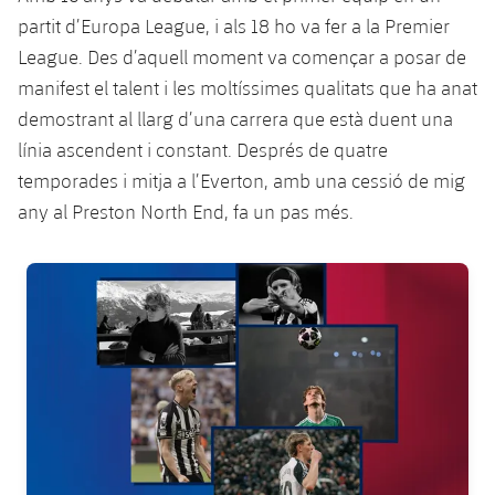
plusicon
més
Serveis Mèdics
Acreditacions
Fotos
partit d’Europa League, i als 18 ho va fer a la Premier
Fotos
Infantil A
Entrades
SUB8 B
Calendari
League. Des d’aquell moment va començar a posar de
Campus Verano
Actualitat
Accessibilitat
Història
Instal·lacions
manifest el talent i les moltíssimes qualitats que ha anat
Infantil B
Resultats
Resultats
Juvenil
demostrant al llarg d’una carrera que està duent una
PLUSICON
MÉS
Palmarès
línia ascendent i constant. Després de quatre
Classificació
Jugadors
Cadet
Primer equip
temporades i mitja a l’Everton, amb una cessió de mig
plusicon
més
Jugadors
any al Preston North End, fa un pas més.
Classificació
Infantil
Actualitat
Barça Atlètic
plusicon
més
Fotos
FC Barcelona club badge
Aleví
Calendari
Actualitat
Base
plusicon
més
Palmarès
Entrades
Calendari
Campus Estiu
Actualitat
Història
Resultats
Resultats
Barça C
PLUSICON
MÉS
Classificació
Jugadors
Junior
Informació general
plusicon
més