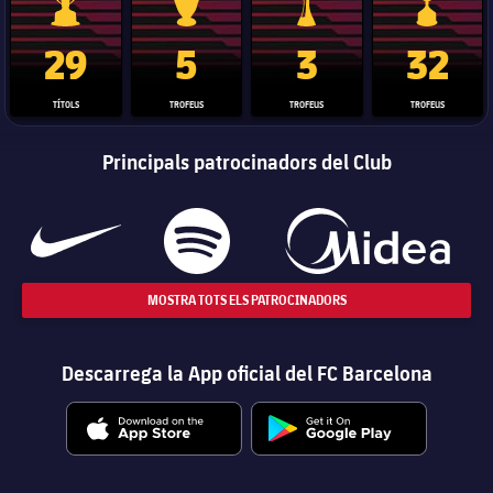
Trofeu de la Liga
Trofeu de la Lliga de Campions
Trofeu del Mundial de Clubs
Copa del 
29
5
3
32
TÍTOLS
TROFEUS
TROFEUS
TROFEUS
Principals patrocinadors del Club
MOSTRA TOTS ELS PATROCINADORS
Descarrega la App oficial del FC Barcelona