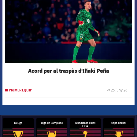
Acord per al traspàs d'Iñaki Peña
23 juny 26
PRIMER EQUIP
label.
La Liga
Lliga de Campions
Mundial de Clubs
Copa del Rei
FIFA