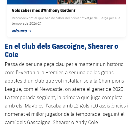
Jugadors
Classificació
Juvenil
Notícies
Atletisme
Vols saber més d'Anthony Gordon?
plusicon
més
Fotos
Descobreix tot el que has de saber del primer fitxatge del Barça per a la
Infantil
temporada 2026/27
Actualitat
Bàsquet en cadira de rodes
plusicon
més
MÉS INFO
Història
DATA DE PUBLICACIÓ
Aleví
Masculí
Actualitat
Hockey gel
En el club dels Gascoigne, Shearer o
plusicon
més
Palmarès
Cole
Femení
Jugadors
Actualitat
Hoquei herba
plusicon
més
Passa de ser una peça clau per a mantenir un històric
Agenda
com l’Everton a la Premier, a ser una de les grans
Calendari
Jugadors
Notícies
Patinatge artístic
plusicon
més
apostes d’un club que vol instal·lar-se a la Champions
Resultats
League, com el Newcastle, on aterra el gener de 2023.
Calendari
Hockey Herba Masculí
Escola de Patinatge
Actualitat
La temporada següent, la primera que juga completa
Classificació
Resultats
amb els ‘Magpies’ l’acaba amb 12 gols i 10 assistències i
Hockey Herba Femení
Plantilla
Rugby
plusicon
més
nomenat el millor jugador de la temporada, seguint el
Classificació
camí dels Gascoigne. Shearer o Andy Cole.
Agenda
Actualitat
Voleibol
plusicon
més