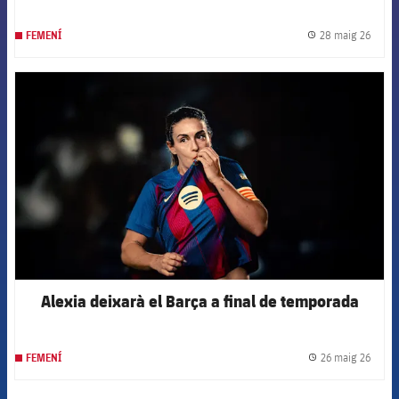
28 maig 26
FEMENÍ
label.
FCB Barcelona badge
Alexia deixarà el Barça a final de temporada
26 maig 26
FEMENÍ
label.