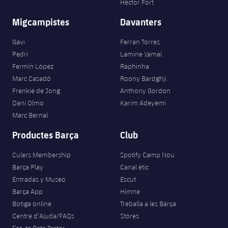
Héctor Fort
Migcampistes
Davanters
Gavi
Ferran Torres
Pedri
Lamine Yamal
Fermín López
Raphinha
Marc Casadó
Roony Bardghji
Frenkie de Jong
Anthony Gordon
Dani Olmo
Karim Adeyemi
Marc Bernal
Productes Barça
Club
Culers Membership
Spotify Camp Nou
Barça Play
Canal ètic
Entradas y Museo
Escut
Barça App
Himne
Botiga online
Treballa a les Barça
Centre d’Ajuda/FAQs
Stores