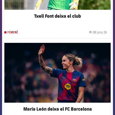
Txell Font deixa el club
08 juny 26
FEMENÍ
label.
FCB Barcelona badge
María León deixa el FC Barcelona