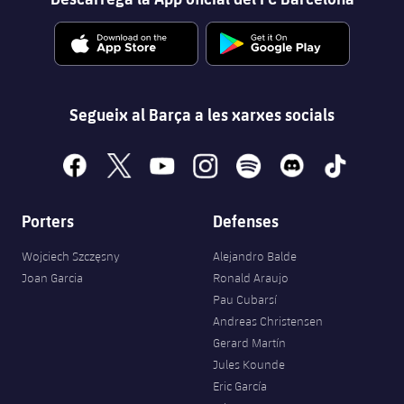
Segueix al Barça a les xarxes socials
facebook
x
youtube
instagram
spotify
discord
tiktok
Porters
Defenses
Wojciech Szczęsny
Alejandro Balde
Joan Garcia
Ronald Araujo
Pau Cubarsí
Andreas Christensen
Gerard Martín
Jules Kounde
Eric García