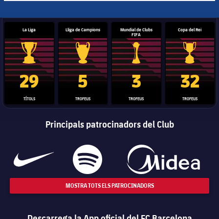
La Liga
Lliga de Campions
Mundial de Clubs
Copa del Rei
FIFA
Trofeu de la Liga
Trofeu de la Lliga de Campions
Trofeu del Mundial de Clubs
Copa del 
29
5
3
32
TÍTOLS
TROFEUS
TROFEUS
TROFEUS
Principals patrocinadors del Club
MOSTRA TOTS ELS PATROCINADORS
Descarrega la App oficial del FC Barcelona