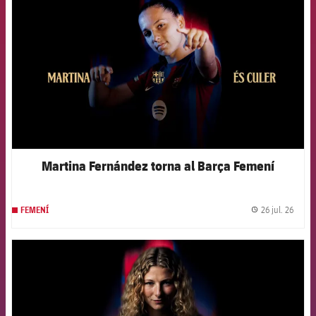
Martina Fernández torna al Barça Femení
26 jul. 26
FEMENÍ
label.
FCB Barcelona badge