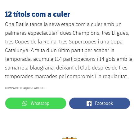
plusicon
més
Serveis Mèdics
Acreditacions
Fotos
Fotos
Infantil A
12 títols com a culer
Entrades
SUB8 B
Calendari
Campus Verano
Actualitat
Accessibilitat
Història
Instal·lacions
Ona Batlle tanca la seva etapa com a culer amb un
Infantil B
Resultats
Resultats
Juvenil
palmarès espectacular: dues Champions, tres Lligues,
PLUSICON
MÉS
Palmarès
tres Copes de la Reina, tres Supercopes i una Copa
Classificació
Jugadors
Cadet
Primer equip
Catalunya. A falta d’un últim partit per acabar la
plusicon
més
temporada, acumula 114 participacions i 14 gols amb la
Jugadors
Classificació
Infantil
Actualitat
Barça Atlètic
samarreta blaugrana, deixant el Club després de tres
plusicon
més
Fotos
temporades marcades pel compromís i la regularitat.
Aleví
Calendari
Actualitat
Base
plusicon
més
COMPARTEIX AQUEST ARTICLE
Palmarès
Entrades
Calendari
Campus Estiu
Actualitat
label.aria.whatsapp
label.aria.facebook
Whatsapp
Facebook
Història
Resultats
Resultats
Barça C
PLUSICON
MÉS
Classificació
Jugadors
Junior
Informació general
plusicon
més