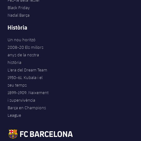
Fes-te Beta Tester
Black Friday
Nadal Barça
Història
Un nou horitzó
2008-20 Els millors
anys de la nostra
història
L'era del Dream Team
1950-61. Kubala i el
seu temps
1899-1909. Naixement
i supervivència
Barça en Champions
League