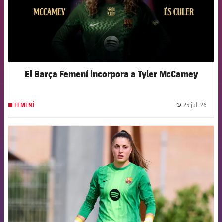
El Barça Femení incorpora a Tyler McCamey
25 jul. 26
FEMENÍ
label.
FCB Barcelona badge