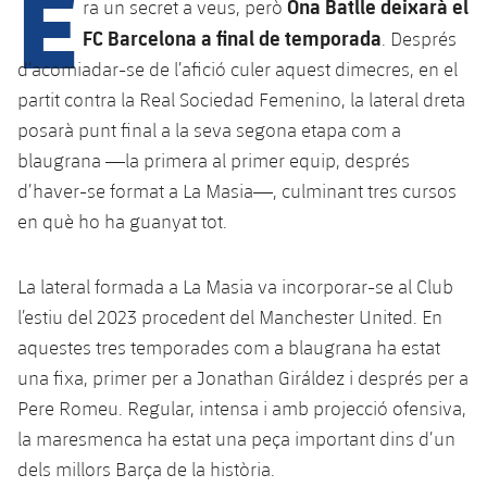
E
Calendari
Ona Batlle deixarà el
ra un secret a veus, però
Campus Estiu
Base
FC Barcelona a final de temporada
. Després
SUB13
SUB13 B
Entrades
Barça Atlètic
d’acomiadar-se de l’afició culer aquest dimecres, en el
plusicon
més
PLUSICON
MÉS
SUB12
partit contra la Real Sociedad Femenino, la lateral dreta
SUB12 C
Gameday Shows
Junior
Primer Equip
Instal·lacions
posarà punt final a la seva segona etapa com a
plusicon
més
SUB11 A
SUB11 C
blaugrana —la primera al primer equip, després
Resultats
Cadet A
Actualitat
Barça Atlètic
Spotify Camp Nou
d’haver-se format a La Masia—, culminant tres cursos
plusicon
més
SUB11 B
en què ho ha guanyat tot.
Classificacions
Cadet B
Calendari
Actualitat
Palau Blaugrana
Base
plusicon
més
SUB10 A
Jugadors
Infantil A
La lateral formada a La Masia va incorporar-se al Club
Entrades
Calendari
Estadi Johan Cruyff
Actualitat
SUB10 B
l’estiu del 2023 procedent del Manchester United. En
PLUSICON
MÉS
Fotos
Infantil B
Resultats
aquestes tres temporades com a blaugrana ha estat
Resultats
Juvenil
Barça Cafe
Primer equip
SUB9 A
plusicon
més
una fixa, primer per a Jonathan Giráldez i després per a
plusicon
més
Història
Mini
Classificació
Classificació
Pere Romeu. Regular, intensa i amb projecció ofensiva,
Cadet A
Ciutat Esportiva
Actualitat
SUB9 B
Barça Atlètic
plusicon
més
la maresmenca ha estat una peça important dins d’un
Serveis
Palmarès
plusicon
més
Jugadors
Jugadors
Cadet B
dels millors Barça de la història.
Calendari
SUB8 A
La Masia
Actualitat
Base