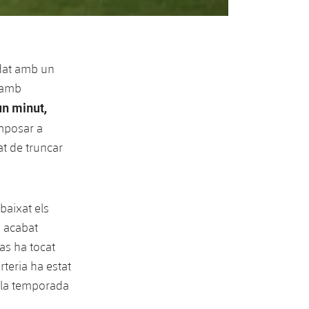
edat amb un
a amb
un minut,
omposar a
t de truncar
abaixat els
a acabat
nas ha tocat
rteria ha estat
i la temporada