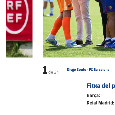
1
Diego Souto - FC Barcelona
de
24
Fitxa del p
Barça:
1
Reial Madrid: