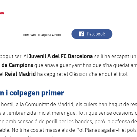
AIG
label.aria.facebook
Facebook
COMPARTEIX AQUEST ARTICLE
Juvenil A del FC Barcelona
pogut ser. Al
se li ha escapat una
 de Campions
que anava guanyant fins que s'ha quedat a
Reial Madrid
el
ha capgirat el Clàssic i s'ha endut el títol.
n i colpegen primer
ostil, a la Comunitat de Madrid, els culers han hagut de resi
 a l'embranzida inicial merengue. Tot i que sense ocasions cl
en amb sensació de perill per les bandes, però la defensa de
le. No li ha costat massa als de Pol Planas agafar-li el pols a