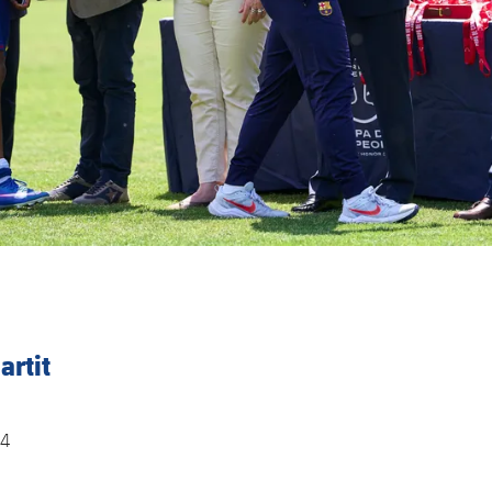
artit
4