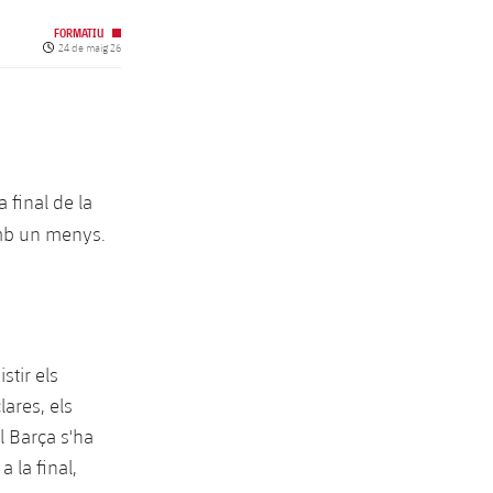
FORMATIU
Data de publicació
24 de maig 26
 final de la
mb un menys.
stir els
ares, els
l Barça s'ha
 la final,