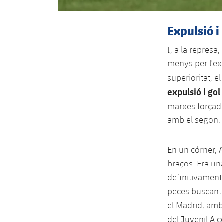
Expulsió 
I, a la represa
menys per l'ex
superioritat, e
expulsió i gol
marxes forçade
amb el segon.
En un córner, Al
braços. Era un
definitivament 
peces buscant e
el Madrid, amb 
del Juvenil A 