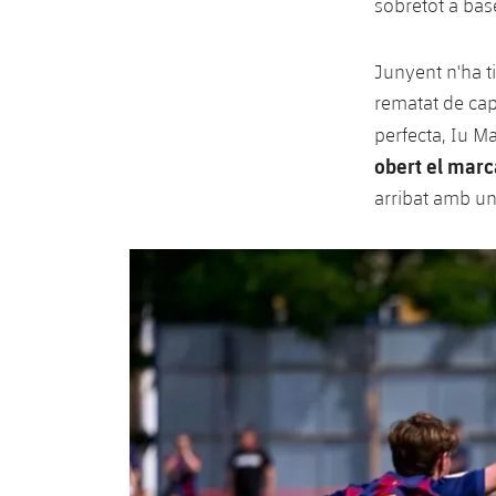
sobretot a bas
Junyent n'ha t
rematat de cap 
perfecta, Iu Ma
obert el mar
arribat amb un