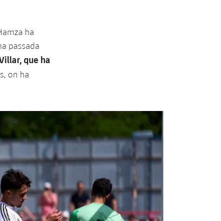
 Hamza ha
 una passada
Villar, que ha
ns, on ha