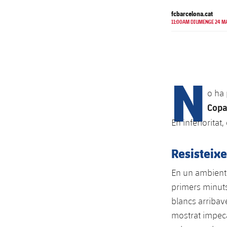
fcbarcelona.cat
11:00AM DIUMENGE 24 M
N
o ha 
Copa
En inferioritat, 
Resisteixe
En un ambient h
primers minuts
blancs arribav
mostrat impecab