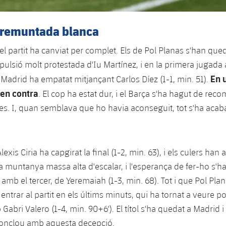
i remuntada blanca
, el partit ha canviat per complet. Els de Pol Planas s'han qu
pulsió molt protestada d'Iu Martínez, i en la primera jugad
En 
l Madrid ha empatat mitjançant Carlos Díez (1-1, min. 51).
 en contra
. El cop ha estat dur, i el Barça s'ha hagut de rec
s. I, quan semblava que ho havia aconseguit, tot s'ha acaba
exis Ciria ha capgirat la final (1-2, min. 63), i els culers han 
a muntanya massa alta d'escalar, i l'esperança de fer-ho s'h
amb el tercer, de Yeremaiah (1-3, min. 68). Tot i que Pol Pla
ntrar al partit en els últims minuts, qui ha tornat a veure po
Gabri Valero (1-4, min. 90+6'). El títol s'ha quedat a Madrid 
conclou amb aquesta decepció.