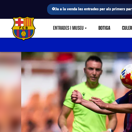
⚽Ja a la venda les entrades per als primers part
ENTRADES I MUSEU
BOTIGA
CULE
LABEL.SHARE.CARETDOWN
FC Barcelona club badge