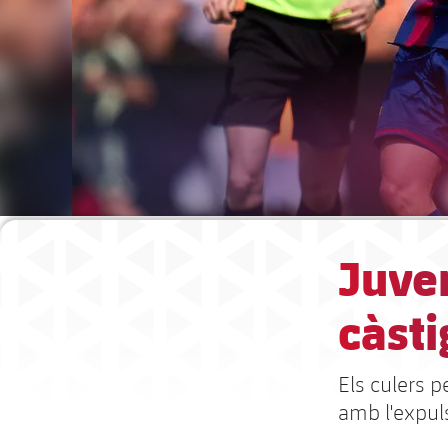
Juven
càstig
Els culers p
amb l'expul