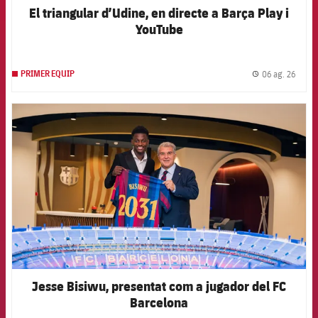
El triangular d’Udine, en directe a Barça Play i
YouTube
06 ag. 26
PRIMER EQUIP
label.
FCB Barcelona badge
Jesse Bisiwu, presentat com a jugador del FC
Barcelona