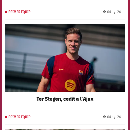
04 ag. 26
PRIMER EQUIP
label.
FCB Barcelona badge
Ter Stegen, cedit a l’Ajax
04 ag. 26
PRIMER EQUIP
label.