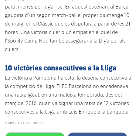
Jugadors
Classificació
partit menys per jugar-se. En aquest escenari, al Barça
Juvenil
Notícies
Atletisme
plusicon
més
gaudiria d’un segon match-ball el proper diumenge 10
Fotos
Infantil
de maig, en el Clàssic que es disputarà a partir de les 21
Actualitat
Bàsquet en cadira de rodes
plusicon
més
hores. Una victòria culer o un empat en el duel de
Història
Aleví
l’Spotify Camp Nou també asseguraria la Lliga per als
Masculí
Actualitat
Hockey gel
plusicon
més
culers.
Palmarès
Femení
Jugadors
Actualitat
Hoquei herba
plusicon
més
10 victòries consecutives a la Lliga
Agenda
Calendari
Jugadors
La victòria a Pamplona ha estat la desena consecutiva a
Notícies
Patinatge artístic
plusicon
més
la competició de Lliga. El FC Barcelona no encadenava
Resultats
Calendari
Hockey Herba Masculí
una ratxa igual, en una mateixa temporada, des del
Escola de Patinatge
Actualitat
març del 2016, quan va signar una ratxa de 12 victòries
Classificació
Resultats
Hockey Herba Femení
Plantilla
Rugby
consecutives a la Lliga amb Luis Enrique a la banqueta.
plusicon
més
Classificació
COMPARTEIX AQUEST ARTICLE
Agenda
Actualitat
Voleibol
plusicon
més