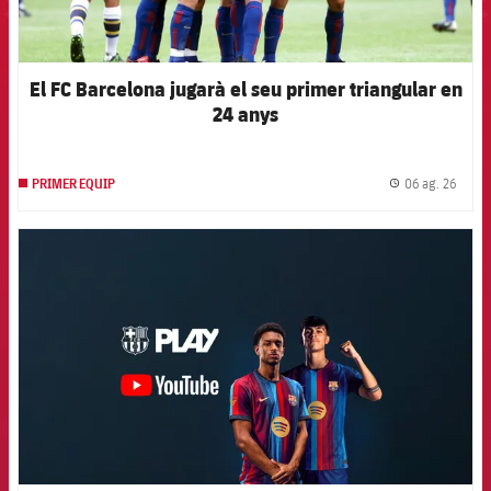
El FC Barcelona jugarà el seu primer triangular en
24 anys
06 ag. 26
PRIMER EQUIP
label.
FCB Barcelona badge