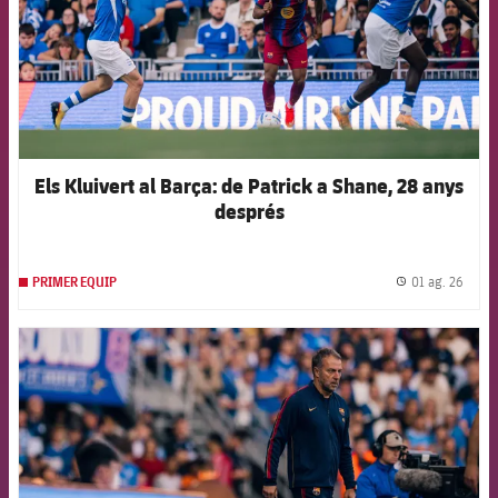
Els Kluivert al Barça: de Patrick a Shane, 28 anys
després
01 ag. 26
PRIMER EQUIP
label.
FCB Barcelona badge