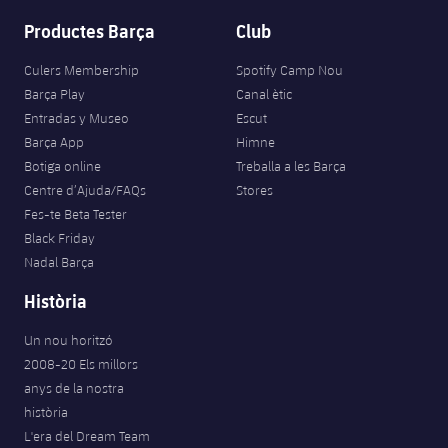
Productes Barça
Club
Culers Membership
Spotify Camp Nou
Barça Play
Canal ètic
Entradas y Museo
Escut
Barça App
Himne
Botiga online
Treballa a les Barça
Centre d’Ajuda/FAQs
Stores
Fes-te Beta Tester
Black Friday
Nadal Barça
Història
Un nou horitzó
2008-20 Els millors
anys de la nostra
història
L'era del Dream Team