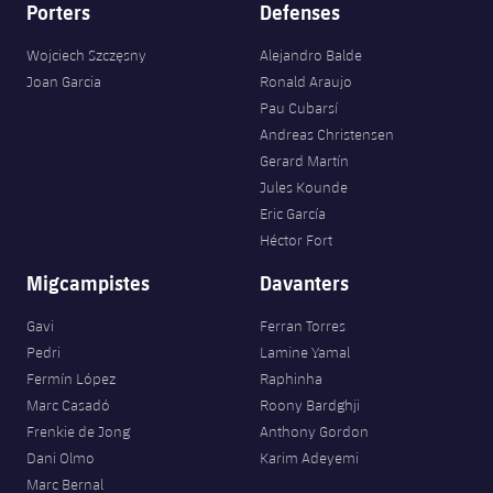
Porters
Defenses
Wojciech Szczęsny
Alejandro Balde
Joan Garcia
Ronald Araujo
Pau Cubarsí
Andreas Christensen
Gerard Martín
Jules Kounde
Eric García
Héctor Fort
Migcampistes
Davanters
Gavi
Ferran Torres
Pedri
Lamine Yamal
Fermín López
Raphinha
Marc Casadó
Roony Bardghji
Frenkie de Jong
Anthony Gordon
Dani Olmo
Karim Adeyemi
Marc Bernal