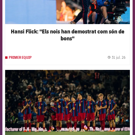
Hansi Flick: "Els nois han demostrat com són de
bons"
31 jul. 26
PRIMER EQUIP
label.
FCB Barcelona badge