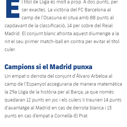
E
Calendari
l títol de Lliga és molt a prop. A dos punts, per
Campus Estiu
Base
ser exactes. La victòria del FC Barcelona al
SUB13
SUB13 B
Entrades
Barça Atlètic
camp de l’Osasuna el situa amb 88 punts al
plusicon
més
PLUSICON
MÉS
capdavant de la classificació, 14 per sobre del Reial
SUB12
SUB12 C
Gameday Shows
Junior
Primer Equip
Madrid. El conjunt blanc afronta aquest diumenge a la
Instal·lacions
plusicon
més
SUB11 A
nit el seu primer match-ball en contra per evitar el títol
SUB11 C
Resultats
Cadet A
Actualitat
Barça Atlètic
Spotify Camp Nou
culer.
plusicon
més
SUB11 B
Classificacions
Cadet B
Calendari
Actualitat
Palau Blaugrana
Base
Campions si el Madrid punxa
plusicon
més
SUB10 A
Jugadors
Infantil A
Un empat o derrota del conjunt d’Álvaro Arbeloa al
Entrades
Calendari
Estadi Johan Cruyff
Actualitat
SUB10 B
camp de l’Espanyol asseguraria de manera matemàtica
PLUSICON
MÉS
Fotos
Infantil B
Resultats
la 29a Lliga de la història per al Barça, ja que només
Resultats
Juvenil
Barça Cafe
Primer equip
SUB9 A
plusicon
més
quedaran 12 punts en joc i els culers li traurien 14 punts
plusicon
més
Història
Mini
Classificació
Classificació
d’avantatge al Madrid en cas de derrota blanca i 13
Cadet A
Ciutat Esportiva
Actualitat
SUB9 B
Barça Atlètic
plusicon
més
Serveis
Palmarès
punts en cas d’empat a Cornellà-El Prat.
plusicon
més
Jugadors
Jugadors
Cadet B
Calendari
SUB8 A
La Masia
Actualitat
Base