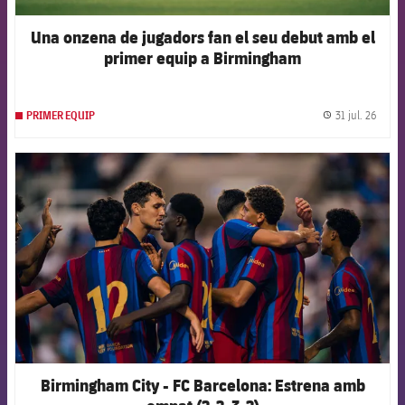
Una onzena de jugadors fan el seu debut amb el
primer equip a Birmingham
31 jul. 26
PRIMER EQUIP
label.
FCB Barcelona badge
Birmingham City - FC Barcelona: Estrena amb