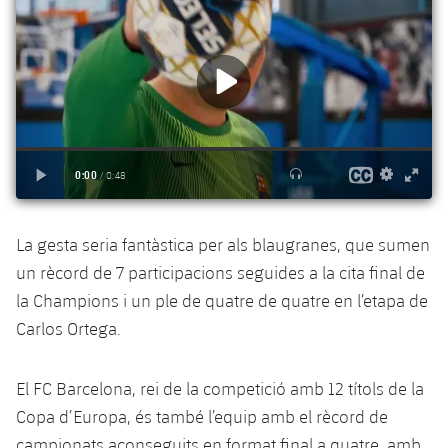
Jugadors
Notícies
Apunta't a les amateurs
plusicon
més
Calendari
Voleibol masculí
Apunta't a les amateurs
PLUSICON
MÉS
Resultats
Voleibol femení
Carnet de l'Esportista Amateur
League of Legends
Classificació
VALORANT Rising
Fotos
VALORANT Game Changers
La gesta seria fantàstica per als blaugranes, que sumen
un rècord de 7 participacions seguides a la cita final de
eFootball
la Champions i un ple de quatre de quatre en l’etapa de
Carlos Ortega.
El FC Barcelona, rei de la competició amb 12 títols de la
Copa d’Europa, és també l’equip amb el rècord de
campionats aconseguits en format final a quatre, amb