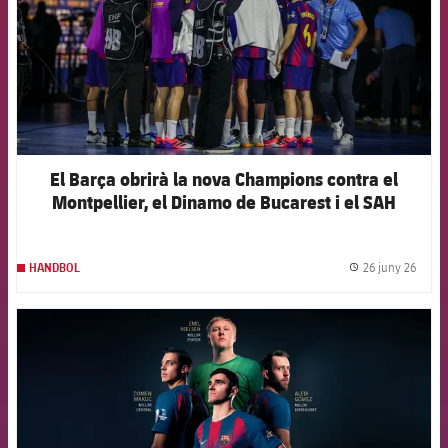
El Barça obrirà la nova Champions contra el
Montpellier, el Dinamo de Bucarest i el SAH
Aarhus
26 juny 26
HANDBOL
label.
FCB Barcelona badge