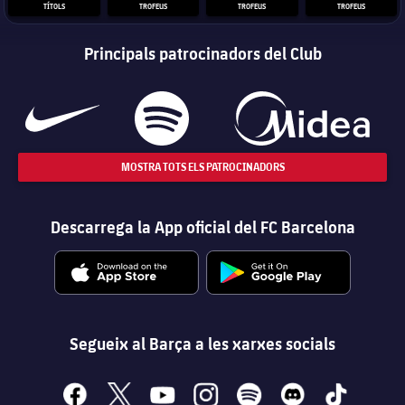
TÍTOLS
TROFEUS
TROFEUS
TROFEUS
Principals patrocinadors del Club
MOSTRA TOTS ELS PATROCINADORS
Descarrega la App oficial del FC Barcelona
Segueix al Barça a les xarxes socials
facebook
x
youtube
instagram
spotify
discord
tiktok