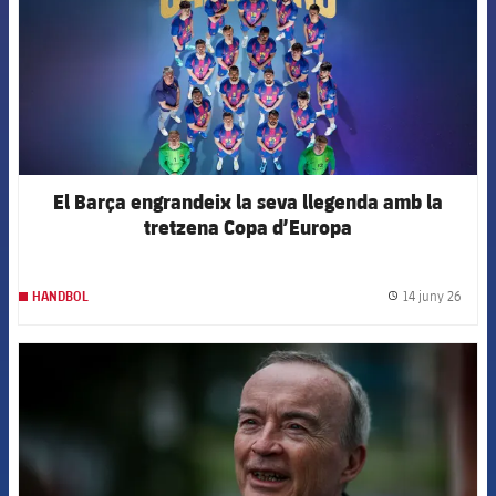
El Barça engrandeix la seva llegenda amb la
tretzena Copa d’Europa
14 juny 26
HANDBOL
label.
FCB Barcelona badge