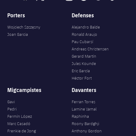
Porters
Defenses
Wojciech Szczęsny
Alejandro Balde
Joan Garcia
Ronald Araujo
Pau Cubarsí
Andreas Christensen
Gerard Martín
Jules Kounde
Eric García
Héctor Fort
Migcampistes
Davanters
Gavi
Ferran Torres
Pedri
Lamine Yamal
Fermín López
Raphinha
Marc Casadó
Roony Bardghji
Frenkie de Jong
Anthony Gordon