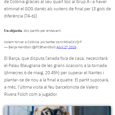
de Colònia gràcies al seu quart lloc al Grup A i a haver
Jugadors
Classificació
Juvenil
Notícies
eliminat el GOG danès als vuitens de final per 13 gols de
Atletisme
plusicon
més
diferència (74-61).
Fotos
Infantil
Actualitat
Bàsquet en cadira de rodes
plusicon
més
Història
𝐔𝐧 𝐨𝐛𝐣𝐞𝐜𝐭𝐢𝐮: dos partits per endavant.
Aleví
Masculí
Actualitat
Hockey gel
plusicon
més
Palmarès
Volem tornar a Colònia.
pic.twitter.com/AtVaSXYQrF
— Barça Handbol (@FCBhandbol)
April 27, 2026
Femení
Jugadors
Actualitat
Hoquei herba
plusicon
més
El Barça, que disputa l’anada fora de casa, necessitarà
Agenda
Calendari
Jugadors
el Palau Blaugrana de les grans ocasions a la tornada
Notícies
Patinatge artístic
plusicon
més
(dimecres 6 de maig, 20.45h) per superar el Nantes i
Resultats
Calendari
Hockey Herba Masculí
plantar-se de nou a la final a quatre. El partit suposarà,
Escola de Patinatge
Actualitat
a més, l’última visita al feu barcelonista de Valero
Classificació
Resultats
Hockey Herba Femení
Plantilla
Rugby
Rivera Folch com a jugador.
plusicon
més
Classificació
Agenda
Actualitat
Voleibol
plusicon
més