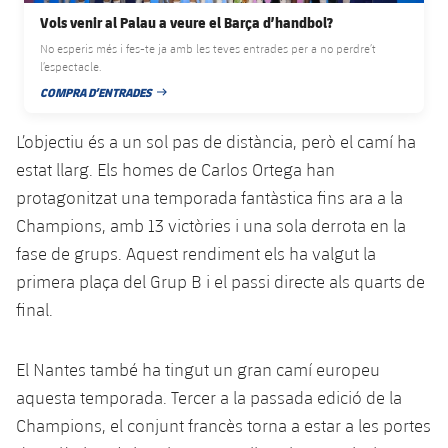
plusicon
més
Serveis Mèdics
Acreditacions
Fotos
Vols venir al Palau a veure el Barça d’handbol?
Fotos
Infantil A
Entrades
SUB8 B
Calendari
No esperis més i fes-te ja amb les teves entrades per a no perdre’t
Campus Verano
Actualitat
Accessibilitat
l’espectacle.
Història
Instal·lacions
Infantil B
Resultats
COMPRA D’ENTRADES
Resultats
Juvenil
DATA DE PUBLICACIÓ
PLUSICON
MÉS
Palmarès
Classificació
L’objectiu és a un sol pas de distància, però el camí ha
Jugadors
Cadet
Primer equip
plusicon
més
estat llarg. Els homes de Carlos Ortega han
Jugadors
Classificació
protagonitzat una temporada fantàstica fins ara a la
Infantil
Actualitat
Barça Atlètic
plusicon
més
Champions, amb 13 victòries i una sola derrota en la
Fotos
Aleví
fase de grups. Aquest rendiment els ha valgut la
Calendari
Actualitat
Base
plusicon
més
primera plaça del Grup B i el passi directe als quarts de
Palmarès
final.
Entrades
Calendari
Campus Estiu
Actualitat
Història
Resultats
Resultats
El Nantes també ha tingut un gran camí europeu
Barça C
PLUSICON
MÉS
aquesta temporada. Tercer a la passada edició de la
Classificació
Jugadors
Junior
Champions, el conjunt francès torna a estar a les portes
Informació general
plusicon
més