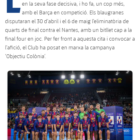
Calendari
Campus Estiu
Base
en la seva fase decisiva, i ho fa, un cop més,
amb el Barça en competició. Els blaugranes
SUB13
SUB13 B
Entrades
Barça Atlètic
plusicon
més
disputaran el 30 d’abril i el 6 de maig l’eliminatòria de
PLUSICON
MÉS
SUB12
quarts de final contra el Nantes, amb un bitllet cap a la
SUB12 C
Gameday Shows
Junior
Primer Equip
Instal·lacions
plusicon
més
final four en joc. Per fer front a aquesta cita i convocar a
SUB11 A
SUB11 C
l’afició, el Club ha posat en marxa la campanya
Resultats
Cadet A
Actualitat
Barça Atlètic
Spotify Camp Nou
plusicon
més
‘Objectiu Colònia’.
SUB11 B
Classificacions
Cadet B
Calendari
Actualitat
Palau Blaugrana
Base
plusicon
més
FC Barcelona club badge
SUB10 A
Jugadors
Infantil A
Entrades
Calendari
Estadi Johan Cruyff
Actualitat
SUB10 B
PLUSICON
MÉS
Fotos
Infantil B
Resultats
Resultats
Juvenil
Barça Cafe
Primer equip
SUB9 A
plusicon
més
plusicon
més
Història
Mini
Classificació
Classificació
Cadet A
Ciutat Esportiva
Actualitat
SUB9 B
Barça Atlètic
plusicon
més
Serveis
Palmarès
plusicon
més
Jugadors
Jugadors
Cadet B
Calendari
SUB8 A
La Masia
Actualitat
Base