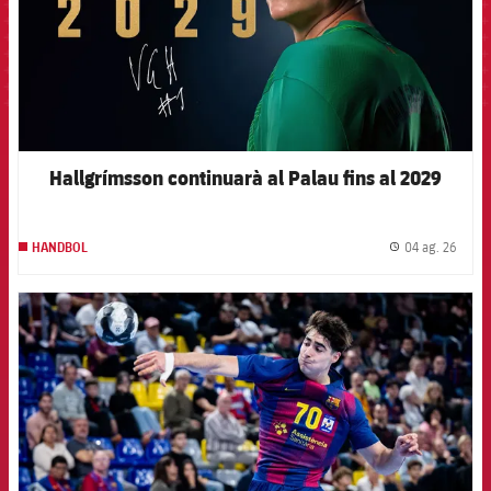
Hallgrímsson continuarà al Palau fins al 2029
04 ag. 26
HANDBOL
label.
FCB Barcelona badge