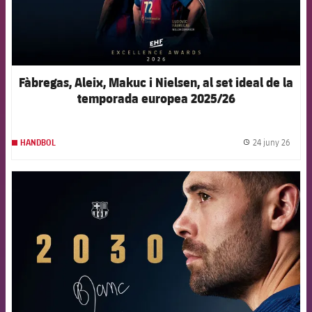
Fàbregas, Aleix, Makuc i Nielsen, al set ideal de la
temporada europea 2025/26
24 juny 26
HANDBOL
label.
FCB Barcelona badge