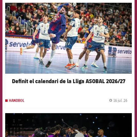
FCB Barcelona badge
Definit el calendari de la Lliga ASOBAL 2026/27
16 jul. 26
HANDBOL
label.
FCB Barcelona badge