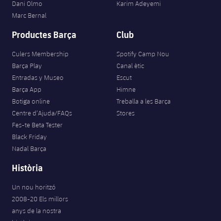
Dani Olmo
Karim Adeyemi
Marc Bernal
Productes Barça
Club
Culers Membership
Spotify Camp Nou
Barça Play
Canal ètic
Entradas y Museo
Escut
Barça App
Himne
Botiga online
Treballa a les Barça
Centre d’Ajuda/FAQs
Stores
Fes-te Beta Tester
Black Friday
Nadal Barça
Història
Un nou horitzó
2008-20 Els millors
anys de la nostra