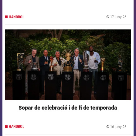
17 juny 26
HANDBOL
label.
FCB Barcelona badge
Sopar de celebració i de fi de temporada
16 juny 26
HANDBOL
label.