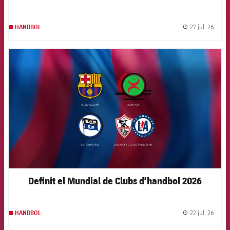
27 jul. 26
HANDBOL
label.
FCB Barcelona badge
Definit el Mundial de Clubs d’handbol 2026
22 jul. 26
HANDBOL
label.