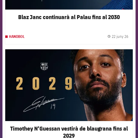
Blaz Janc continuarà al Palau fins al 2030
22 juny 26
HANDBOL
label.
FCB Barcelona badge
Timothey N’Guessan vestirà de blaugrana fins al
2029