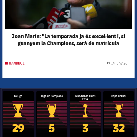
Joan Marín: "La temporada ja és excel·lent i, si
guanyem la Champions, serà de matrícula
d'honor"
14 juny 26
HANDBOL
label.
La Liga
Lliga de Campions
Mundial de Clubs
Copa del Rei
FIFA
Trofeu de la Liga
Trofeu de la Lliga de Campions
Trofeu del Mundial de Clubs
Copa del 
29
5
3
32