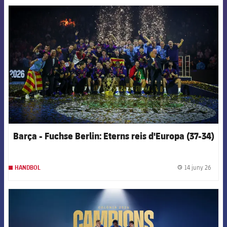
FCB Barcelona badge
Barça - Fuchse Berlin: Eterns reis d'Europa (37-34)
14 juny 26
HANDBOL
label.
FCB Barcelona badge