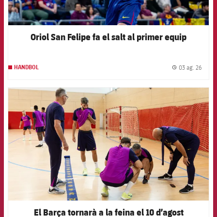
Oriol San Felipe fa el salt al primer equip
03 ag. 26
HANDBOL
label.
FCB Barcelona badge
El Barça tornarà a la feina el 10 d’agost