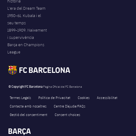
història
L'era del Dream Team
1950-61. Kubala i el
seu temps
1899-1909. Naixement
i supervivència
Barça en Champions
League
© Copyright FC Barcelona
Pàgina Oficial del FC Barcelona
Termes Legals
Política de Privacitat
Cookies
Accessibilitat
Contacta amb nosaltres
Centre D’ajuda/FAQs
Gestió del consentiment
Consent choices
FORÇA BARÇA
157
label.aria.fire
Força Barça
label.aria.forcabarca