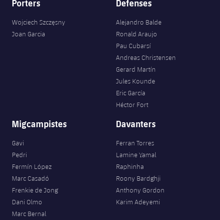
Porters
Defenses
Wojciech Szczęsny
Alejandro Balde
Joan Garcia
Ronald Araujo
Pau Cubarsí
Andreas Christensen
Gerard Martín
Jules Kounde
Eric García
Héctor Fort
Migcampistes
Davanters
Gavi
Ferran Torres
Pedri
Lamine Yamal
Fermín López
Raphinha
Marc Casadó
Roony Bardghji
Frenkie de Jong
Anthony Gordon
Dani Olmo
Karim Adeyemi
Marc Bernal