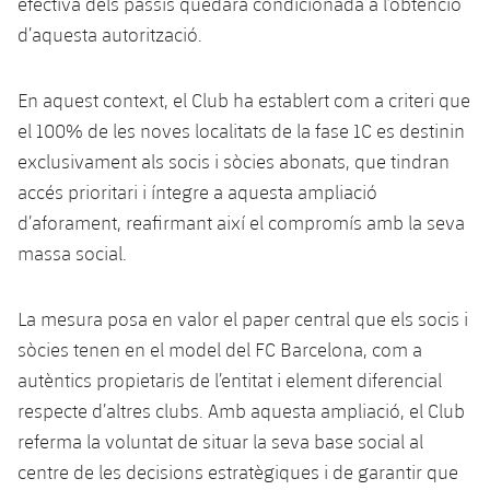
efectiva dels passis quedarà condicionada a l’obtenció
plusicon
més
Serveis Mèdics
Acreditacions
Fotos
Fotos
Infantil A
d’aquesta autorització.
Entrades
SUB8 B
Calendari
Campus Verano
Actualitat
Accessibilitat
Història
Instal·lacions
Infantil B
Resultats
En aquest context, el Club ha establert com a criteri que
Resultats
Juvenil
PLUSICON
MÉS
Palmarès
el 100% de les noves localitats de la fase 1C es destinin
Classificació
Jugadors
exclusivament als socis i sòcies abonats, que tindran
Cadet
Primer equip
plusicon
més
accés prioritari i íntegre a aquesta ampliació
Jugadors
Classificació
Infantil
d’aforament, reafirmant així el compromís amb la seva
Actualitat
Barça Atlètic
plusicon
més
massa social.
Fotos
Aleví
Calendari
Actualitat
Base
plusicon
més
Palmarès
La mesura posa en valor el paper central que els socis i
Entrades
Calendari
sòcies tenen en el model del FC Barcelona, com a
Campus Estiu
Actualitat
Història
autèntics propietaris de l’entitat i element diferencial
Resultats
Resultats
Barça C
respecte d’altres clubs. Amb aquesta ampliació, el Club
PLUSICON
MÉS
referma la voluntat de situar la seva base social al
Classificació
Jugadors
Junior
Informació general
centre de les decisions estratègiques i de garantir que
plusicon
més