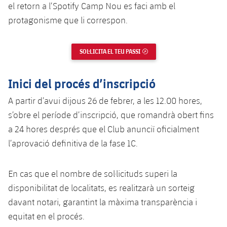
Jugadors
el retorn a l’Spotify Camp Nou es faci amb el
Classificació
Juvenil
Notícies
Atletisme
protagonisme que li correspon.
plusicon
més
Fotos
Infantil
Actualitat
Bàsquet en cadira de rodes
plusicon
més
SOL·LICITA EL TEU PASSI
ENLLAÇ EXTERN
Història
Aleví
Masculí
Actualitat
Hockey gel
plusicon
més
Inici del procés d’inscripció
Palmarès
Femení
Jugadors
A partir d’avui dijous 26 de febrer, a les 12.00 hores,
Actualitat
Hoquei herba
plusicon
més
s’obre el període d’inscripció, que romandrà obert fins
Agenda
Calendari
Jugadors
a 24 hores després que el Club anunciï oficialment
Notícies
Patinatge artístic
plusicon
més
l’aprovació definitiva de la fase 1C.
Resultats
Calendari
Hockey Herba Masculí
Escola de Patinatge
Actualitat
En cas que el nombre de sol·licituds superi la
Classificació
Resultats
Hockey Herba Femení
Plantilla
Rugby
disponibilitat de localitats, es realitzarà un sorteig
plusicon
més
davant notari, garantint la màxima transparència i
Classificació
Agenda
Actualitat
Voleibol
equitat en el procés.
plusicon
més