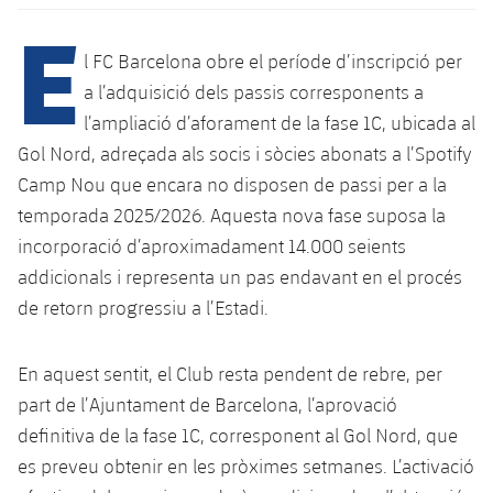
Calendari
Campus Estiu
Base
E
SUB13
SUB13 B
Entrades
l FC Barcelona obre el període d’inscripció per
Barça Atlètic
plusicon
més
PLUSICON
MÉS
a l’adquisició dels passis corresponents a
SUB12
SUB12 C
Gameday Shows
Junior
l’ampliació d’aforament de la fase 1C, ubicada al
Primer Equip
Instal·lacions
plusicon
més
SUB11 A
Gol Nord, adreçada als socis i sòcies abonats a l’Spotify
SUB11 C
Resultats
Cadet A
Actualitat
Camp Nou que encara no disposen de passi per a la
Barça Atlètic
Spotify Camp Nou
plusicon
més
SUB11 B
temporada 2025/2026. Aquesta nova fase suposa la
Classificacions
Cadet B
Calendari
Actualitat
incorporació d’aproximadament 14.000 seients
Palau Blaugrana
Base
plusicon
més
SUB10 A
addicionals i representa un pas endavant en el procés
Jugadors
Infantil A
Entrades
Calendari
Estadi Johan Cruyff
Actualitat
de retorn progressiu a l’Estadi.
SUB10 B
PLUSICON
MÉS
Fotos
Infantil B
Resultats
Resultats
Juvenil
Barça Cafe
Primer equip
SUB9 A
En aquest sentit, el Club resta pendent de rebre, per
plusicon
més
plusicon
més
Història
Mini
Classificació
part de l’Ajuntament de Barcelona, l’aprovació
Classificació
Cadet A
Ciutat Esportiva
Actualitat
SUB9 B
Barça Atlètic
definitiva de la fase 1C, corresponent al Gol Nord, que
plusicon
més
Serveis
Palmarès
plusicon
més
Jugadors
Jugadors
es preveu obtenir en les pròximes setmanes. L’activació
Cadet B
Calendari
SUB8 A
La Masia
Actualitat
Base