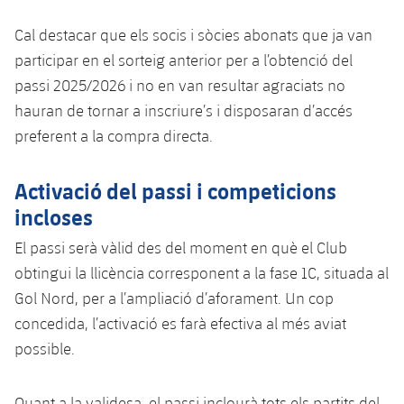
Jugadors
Notícies
Apunta't a les amateurs
plusicon
més
Cal destacar que els socis i sòcies abonats que ja van
participar en el sorteig anterior per a l’obtenció del
Calendari
Voleibol masculí
Apunta't a les amateurs
passi 2025/2026 i no en van resultar agraciats no
PLUSICON
MÉS
Resultats
hauran de tornar a inscriure’s i disposaran d’accés
Voleibol femení
Carnet de l'Esportista Amateur
League of Legends
preferent a la compra directa.
Classificació
VALORANT Rising
Activació del passi i competicions
Fotos
VALORANT Game Changers
incloses
El passi serà vàlid des del moment en què el Club
eFootball
obtingui la llicència corresponent a la fase 1C, situada al
Gol Nord, per a l’ampliació d’aforament. Un cop
concedida, l’activació es farà efectiva al més aviat
possible.
Quant a la validesa, el passi inclourà tots els partits del