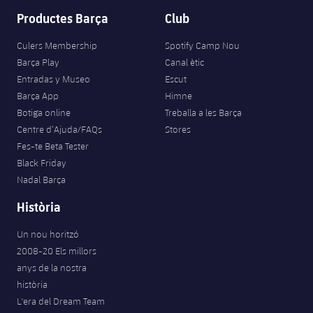
Productes Barça
Club
Culers Membership
Spotify Camp Nou
Barça Play
Canal ètic
Entradas y Museo
Escut
Barça App
Himne
Botiga online
Treballa a les Barça
Centre d’Ajuda/FAQs
Stores
Fes-te Beta Tester
Black Friday
Nadal Barça
Història
Un nou horitzó
2008-20 Els millors
anys de la nostra
història
L'era del Dream Team