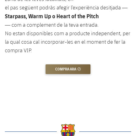
Jugadors
Classificació
Juvenil
el pas següent podràs afegir l’experiència desitjada —
Notícies
Atletisme
plusicon
més
Starpass, Warm Up o Heart of the Pitch
Fotos
Infantil
— com a complement de la teva entrada.
Actualitat
Bàsquet en cadira de rodes
plusicon
més
No estan disponibles com a producte independent, per
Història
Aleví
la qual cosa cal incorporar-les en el moment de fer la
Masculí
Actualitat
Hockey gel
plusicon
més
Palmarès
compra VIP.
Femení
Jugadors
Actualitat
Hoquei herba
plusicon
més
COMPRA ARA
ENLLAÇ EXTERN
Agenda
Calendari
Jugadors
Notícies
Patinatge artístic
plusicon
més
Resultats
Calendari
Hockey Herba Masculí
Escola de Patinatge
Actualitat
Classificació
Resultats
Hockey Herba Femení
Plantilla
Rugby
plusicon
més
Classificació
Agenda
Actualitat
Voleibol
plusicon
més