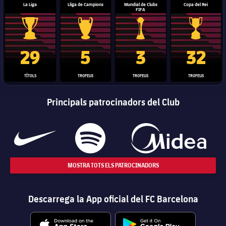
La Liga
Lliga de Campions
Mundial de Clubs
Copa del Rei
FIFA
Trofeu de la Liga
Trofeu de la Lliga de Campions
Trofeu del Mundial de Clubs
Copa del 
29
5
3
32
TÍTOLS
TROFEUS
TROFEUS
TROFEUS
Principals patrocinadors del Club
MOSTRA TOTS ELS PATROCINADORS
Descarrega la App oficial del FC Barcelona