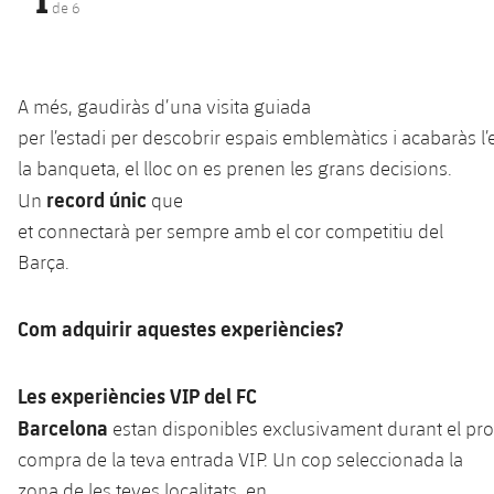
1
plusicon
més
de
6
Serveis Mèdics
Acreditacions
Fotos
Fotos
Infantil A
Entrades
SUB8 B
Calendari
Campus Verano
Actualitat
Accessibilitat
Història
Instal·lacions
Infantil B
Resultats
Resultats
A
més
,
gaudiràs
d’una
visita guiada
Juvenil
PLUSICON
MÉS
Palmarès
per
l’estadi
per
descobrir
espais
emblemàtics
i
acabaràs
l
Classificació
Jugadors
Cadet
la banqueta, el
lloc
on
es
prenen
les
grans
decisions
.
Primer equip
plusicon
més
record
únic
Un
que
Jugadors
Classificació
Infantil
et
connectarà
per
sempre
amb
el
cor
competitiu
del
Actualitat
Barça Atlètic
plusicon
més
Barça.
Fotos
Aleví
Calendari
Actualitat
Base
plusicon
més
Palmarès
Com adquirir aquestes experiències?
Entrades
Calendari
Campus Estiu
Actualitat
Història
Les experiències VIP del FC
Resultats
Resultats
Barça C
Barcelona
estan disponibles exclusivament durant el pr
PLUSICON
MÉS
Classificació
Jugadors
compra de la teva entrada VIP. Un cop seleccionada la
Junior
Informació general
plusicon
més
zona de les teves localitats, en