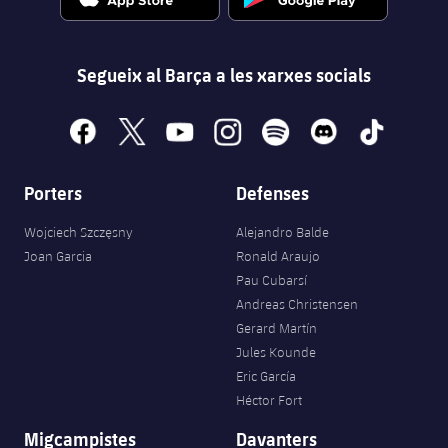
Segueix al Barça a les xarxes socials
facebook
x
youtube
instagram
spotify
discord
tiktok
Porters
Defenses
Wojciech Szczęsny
Alejandro Balde
Joan Garcia
Ronald Araujo
Pau Cubarsí
Andreas Christensen
Gerard Martín
Jules Kounde
Eric García
Héctor Fort
Migcampistes
Davanters