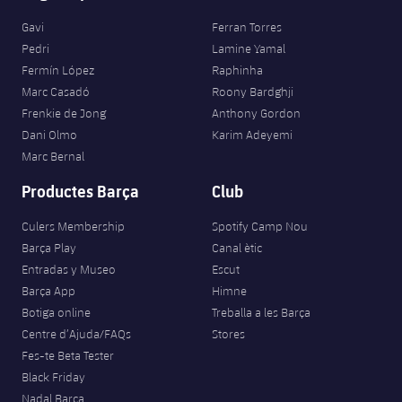
Gavi
Ferran Torres
Pedri
Lamine Yamal
Fermín López
Raphinha
Marc Casadó
Roony Bardghji
Frenkie de Jong
Anthony Gordon
Dani Olmo
Karim Adeyemi
Marc Bernal
Productes Barça
Club
Culers Membership
Spotify Camp Nou
Barça Play
Canal ètic
Entradas y Museo
Escut
Barça App
Himne
Botiga online
Treballa a les Barça
Centre d’Ajuda/FAQs
Stores
Fes-te Beta Tester
Black Friday
Nadal Barça