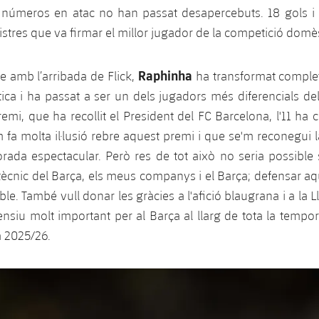
 números en atac no han passat desapercebuts. 18 gols i 1
gistres que va firmar el millor jugador de la competició domè
Raphinha
 amb l’arribada de Flick,
ha transformat comple
stica i ha passat a ser un dels jugadors més diferencials d
mi, que ha recollit el President del FC Barcelona, l'11 ha
m fa molta il·lusió rebre aquest premi i que se'm reconegui la
rada espectacular. Però res de tot això no seria possible
s tècnic del Barça, els meus companys i el Barça; defensar aq
ble. També vull donar les gràcies a l'afició blaugrana i a la Ll
ensiu molt important per al Barça al llarg de tota la tempo
 2025/26.