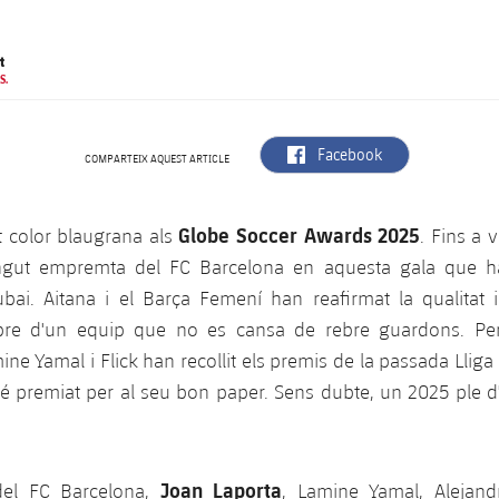
t
S.
label.aria.facebook
Facebook
COMPARTEIX AQUEST ARTICLE
Globe Soccer Awards 2025
t color blaugrana als
. Fins a 
ngut empremta del FC Barcelona en aquesta gala que ha
bai. Aitana i el Barça Femení han reafirmat la qualitat 
re d'un equip que no es cansa de rebre guardons. Per 
ne Yamal i Flick han recollit els premis de la passada Lliga
é premiat per al seu bon paper. Sens dubte, un 2025 ple d'
Joan Laporta
del FC Barcelona,
, Lamine Yamal, Alejand