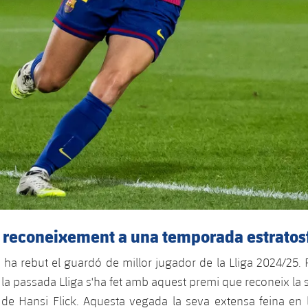
 reconeixement a una temporada estratos
er ha rebut el guardó de millor jugador de la Lliga 2024/25. 
la passada Lliga s'ha fet amb aquest premi que reconeix la se
de Hansi Flick. Aquesta vegada la seva extensa feina en la