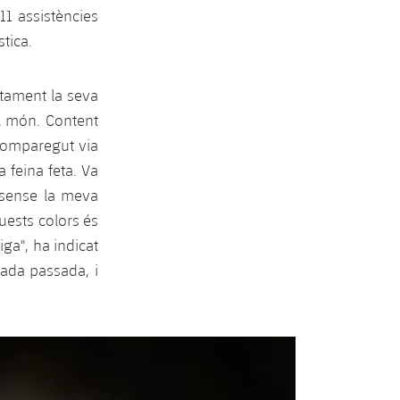
1 assistències
stica.
tament la seva
el món. Content
 comparegut via
 feina feta. Va
 sense la meva
uests colors és
iga", ha indicat
rada passada, i