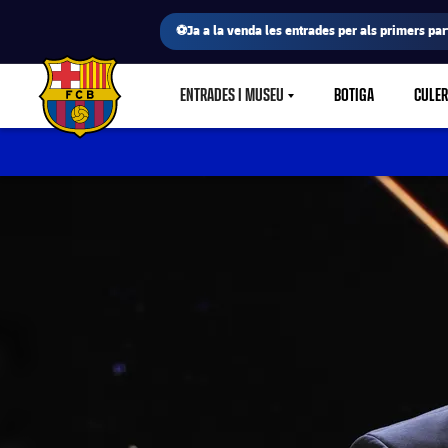
⚽Ja a la venda les entrades per als primers part
ENTRADES I MUSEU
BOTIGA
CULE
LABEL.SHARE.CARETDOWN
FC Barcelona club badge