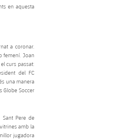
ents en aquesta
nat a coronar.
p femení. Joan
 el curs passat:
esident del FC
 és una manera
ls Globe Soccer
e Sant Pere de
vitrines amb la
millor jugadora