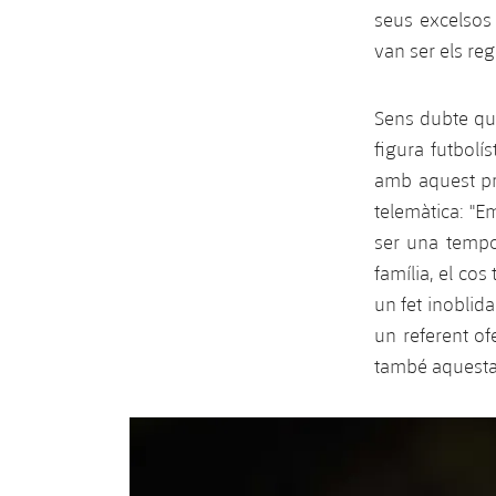
seus excelsos
van ser els re
Sens dubte que
figura futbolí
amb aquest pre
telemàtica: "E
ser una tempo
família, el co
un fet inoblida
un referent of
també aquesta