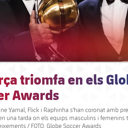
rça triomfa en els Gl
er Awards
ine Yamal, Flick i Raphinha s'han coronat amb pr
 en una tarda on els equips masculins i femenins
eixements / FOTO: Globe Soccer Awards