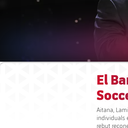
El Ba
Socc
Aitana, Lam
individuals
rebut recon