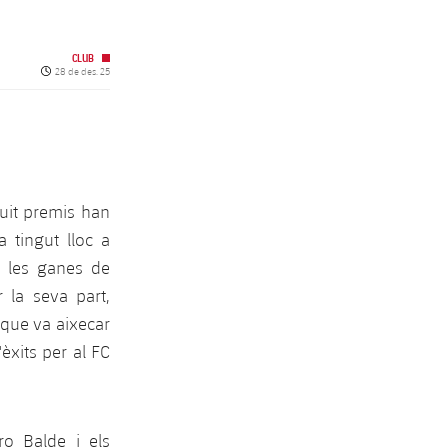
CLUB
Data de publicació
28 de des. 25
vuit premis han
 tingut lloc a
i les ganes de
la seva part,
 que va aixecar
èxits per al FC
ro Balde i els