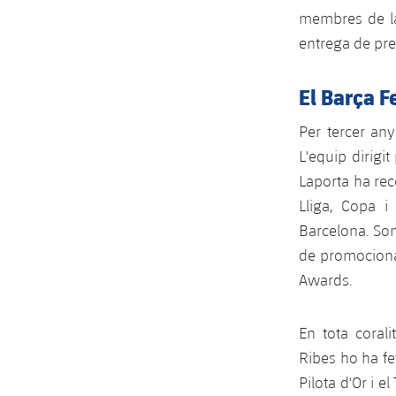
membres de la 
entrega de prem
El Barça F
Per tercer an
L'equip dirig
Laporta ha reco
Lliga, Copa i
Barcelona. So
de promocionar
Awards.
En tota coral
Ribes ho ha fe
Pilota d'Or i el