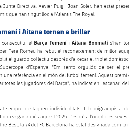
Junta Directiva, Xavier Puig i Joan Soler, han estat pres
is que han tingut lloc a l'Atlantis The Royal.
emení i Aitana tornen a brillar
Barça Femení
Aitana Bonmatí
y consecutiu, el
i
s'han tor
it per Pere Romeu ha rebut el reconeixement de millor equi
llit el guardó col·lectiu després d'aixecar el triplet domèstic
 Supercopa d'Espanya. "Em sento orgullós de ser el pr
m una referència en el món del futbol femení. Aquest premi
 totes les jugadores del Barça", ha indicat en l'escenari de
itat sempre destaquen individualitats. I la migcampista d
t una vegada més aquest 2025. Després d'omplir les seves 
 The Best, la
14
del FC Barcelona ha estat designada com la 