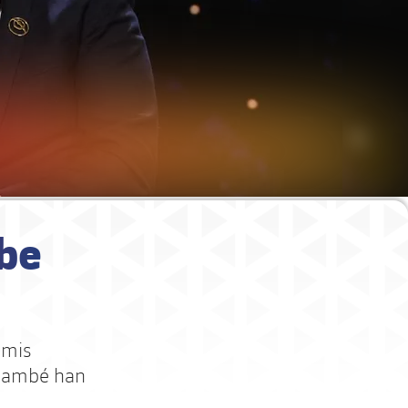
obe
emis
 també han