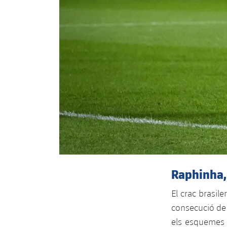
Raphinha,
El crac brasil
consecució de 
els esquemes 