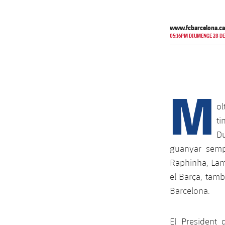
www.fcbarcelona.ca
05:16PM DIUMENGE 28 DE
M
ol
ti
Du
guanyar semp
Raphinha, Lami
el Barça, tamb
Barcelona.
El President 