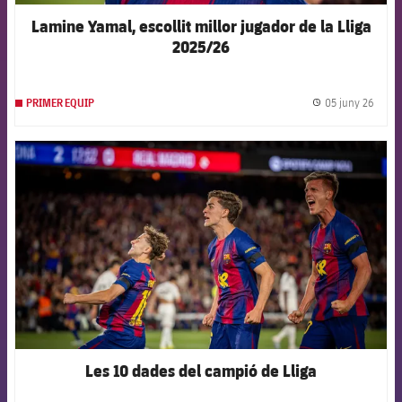
Lamine Yamal, escollit millor jugador de la Lliga
2025/26
05 juny 26
PRIMER EQUIP
label.
FCB Barcelona badge
Les 10 dades del campió de Lliga