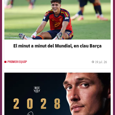
El minut a minut del Mundial, en clau Barça
19 jul. 26
PRIMER EQUIP
label.
FCB Barcelona badge