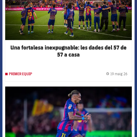
Una fortalesa inexpugnable: les dades del 57 de
57 a casa
19 maig 26
PRIMER EQUIP
label.
FCB Barcelona badge