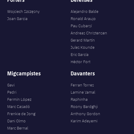
Wojciech Szczęsny
Alejandro Balde
Joan Garcia
Ronald Araujo
Pau Cubarsí
Andreas Christensen
Gerard Martín
Jules Kounde
Eric García
Héctor Fort
Migcampistes
Davanters
Gavi
Ferran Torres
Pedri
Lamine Yamal
Fermín López
Raphinha
Marc Casadó
Roony Bardghji
Frenkie de Jong
Anthony Gordon
Dani Olmo
Karim Adeyemi
Marc Bernal