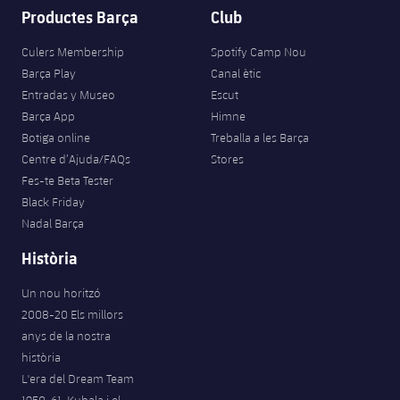
Productes Barça
Club
Culers Membership
Spotify Camp Nou
Barça Play
Canal ètic
Entradas y Museo
Escut
Barça App
Himne
Botiga online
Treballa a les Barça
Centre d’Ajuda/FAQs
Stores
Fes-te Beta Tester
Black Friday
Nadal Barça
Història
Un nou horitzó
2008-20 Els millors
anys de la nostra
història
L'era del Dream Team
1950-61. Kubala i el