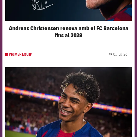
Andreas Christensen renova amb el FC Barcelona
fins al 2028
01 jul. 26
PRIMER EQUIP
label.
FCB Barcelona badge