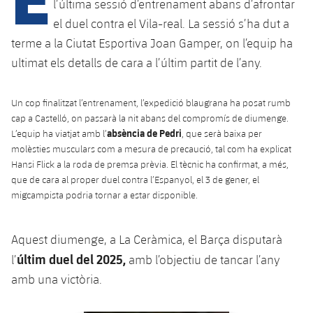
Calendari
l’última sessió d’entrenament abans d’afrontar
Campus Estiu
Base
el duel contra el Vila-real. La sessió s’ha dut a
SUB13
SUB13 B
Entrades
Barça Atlètic
terme a la Ciutat Esportiva Joan Gamper, on l’equip ha
plusicon
més
PLUSICON
MÉS
SUB12
ultimat els detalls de cara a l’últim partit de l’any.
SUB12 C
Gameday Shows
Junior
Primer Equip
Instal·lacions
plusicon
més
SUB11 A
SUB11 C
Un cop finalitzat l’entrenament, l’expedició blaugrana ha posat rumb
Resultats
Cadet A
Actualitat
Barça Atlètic
Spotify Camp Nou
cap a Castelló, on passarà la nit abans del compromís de diumenge.
plusicon
més
SUB11 B
absència de Pedri
L’equip ha viatjat amb l’
, que serà baixa per
Classificacions
Cadet B
molèsties musculars com a mesura de precaució, tal com ha explicat
Calendari
Actualitat
Palau Blaugrana
Base
plusicon
més
Hansi Flick a la roda de premsa prèvia. El tècnic ha confirmat, a més,
SUB10 A
Jugadors
Infantil A
que de cara al proper duel contra l’Espanyol, el 3 de gener, el
Entrades
Calendari
Estadi Johan Cruyff
Actualitat
migcampista podria tornar a estar disponible.
SUB10 B
PLUSICON
MÉS
Fotos
Infantil B
Resultats
Resultats
Juvenil
Barça Cafe
Primer equip
SUB9 A
Aquest diumenge, a La Ceràmica, el Barça disputarà
plusicon
més
plusicon
més
Història
Mini
Classificació
últim duel del 2025,
l’
amb l’objectiu de tancar l’any
Classificació
Cadet A
Ciutat Esportiva
Actualitat
SUB9 B
Barça Atlètic
plusicon
més
amb una victòria.
Serveis
Palmarès
plusicon
més
Jugadors
Jugadors
Cadet B
Calendari
SUB8 A
La Masia
Actualitat
Base