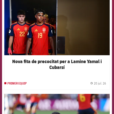
Nova fita de precocitat per a Lamine Yamal i
Cubarsí
20 jul. 26
PRIMER EQUIP
label.
FCB Barcelona badge