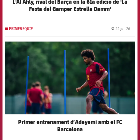
L'Al Ahly, rival del Barça en la 61a edició de 'La
Festa del Gamper Estrella Damm'
24 jul. 26
PRIMER EQUIP
label.
FCB Barcelona badge
Primer entrenament d’Adeyemi amb el FC
Barcelona