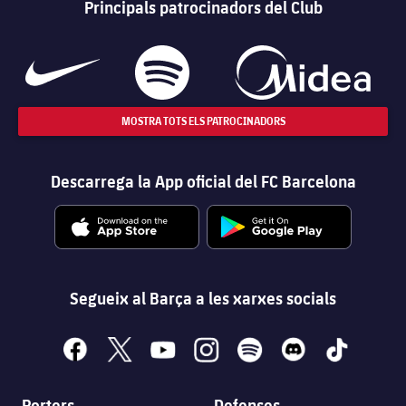
Principals patrocinadors del Club
MOSTRA TOTS ELS PATROCINADORS
Descarrega la App oficial del FC Barcelona
Segueix al Barça a les xarxes socials
facebook
x
youtube
instagram
spotify
discord
tiktok
Porters
Defenses