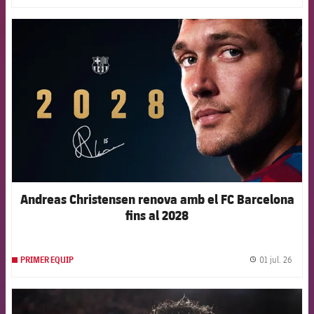
FCB Barcelona badge
Andreas Christensen renova amb el FC Barcelona
fins al 2028
01 jul. 26
PRIMER EQUIP
label.
FCB Barcelona badge