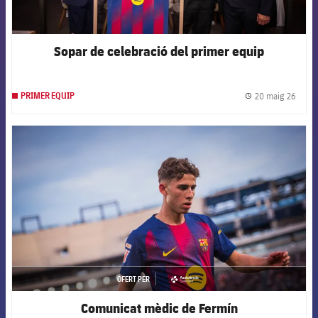
Sopar de celebració del primer equip
20 maig 26
PRIMER EQUIP
label.
FCB Barcelona badge
OFERT PER
asistencia
Comunicat mèdic de Fermín