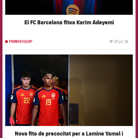
El FC Barcelona fitxa Karim Adeyemi
23 jul. 26
PRIMER EQUIP
label.
FCB Barcelona badge
Nova fita de precocitat per a Lamine Yamal i