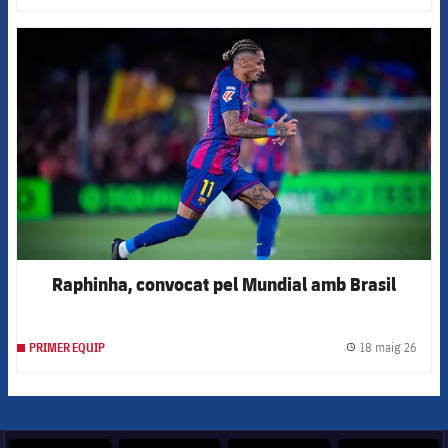
FCB Barcelona badge
Raphinha, convocat pel Mundial amb Brasil
18 maig 26
PRIMER EQUIP
label.