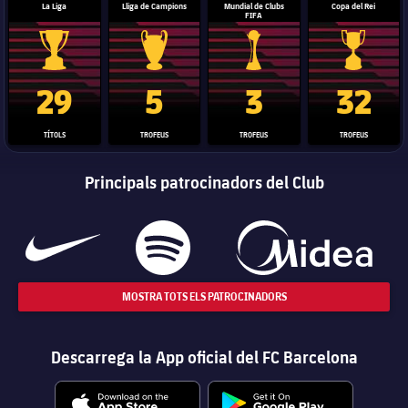
La Liga
Lliga de Campions
Mundial de Clubs
Copa del Rei
FIFA
Trofeu de la Liga
Trofeu de la Lliga de Campions
Trofeu del Mundial de Clubs
Copa del 
29
5
3
32
TÍTOLS
TROFEUS
TROFEUS
TROFEUS
Principals patrocinadors del Club
MOSTRA TOTS ELS PATROCINADORS
Descarrega la App oficial del FC Barcelona