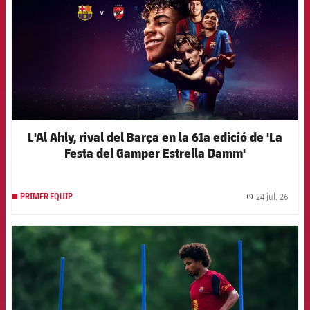
L'Al Ahly, rival del Barça en la 61a edició de 'La
Festa del Gamper Estrella Damm'
24 jul. 26
PRIMER EQUIP
label.
FCB Barcelona badge