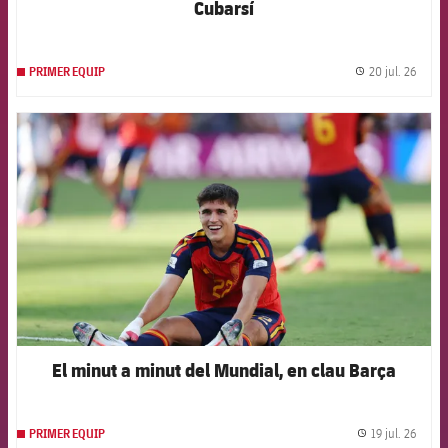
Cubarsí
20 jul. 26
PRIMER EQUIP
label.
FCB Barcelona badge
El minut a minut del Mundial, en clau Barça
19 jul. 26
PRIMER EQUIP
label.