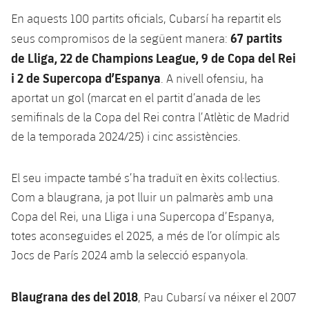
Jugadors
Classificació
Juvenil
En aquests 100 partits oficials, Cubarsí ha repartit els
Notícies
Atletisme
plusicon
més
67 partits
seus compromisos de la següent manera:
Fotos
Infantil
de Lliga, 22 de Champions League, 9 de Copa del Rei
Actualitat
Bàsquet en cadira de rodes
plusicon
més
i 2 de Supercopa d’Espanya
Història
. A nivell ofensiu, ha
Aleví
Masculí
aportat un gol (marcat en el partit d’anada de les
Actualitat
Hockey gel
plusicon
més
Palmarès
semifinals de la Copa del Rei contra l’Atlètic de Madrid
Femení
Jugadors
de la temporada 2024/25) i cinc assistències.
Actualitat
Hoquei herba
plusicon
més
Agenda
Calendari
Jugadors
Notícies
El seu impacte també s’ha traduït en èxits col·lectius.
Patinatge artístic
plusicon
més
Com a blaugrana, ja pot lluir un palmarès amb una
Resultats
Calendari
Hockey Herba Masculí
Escola de Patinatge
Actualitat
Copa del Rei, una Lliga i una Supercopa d’Espanya,
totes aconseguides el 2025, a més de l’or olímpic als
Classificació
Resultats
Hockey Herba Femení
Plantilla
Rugby
Jocs de París 2024 amb la selecció espanyola.
plusicon
més
Classificació
Agenda
Actualitat
Voleibol
Blaugrana des del 2018
plusicon
més
, Pau Cubarsí va néixer el 2007