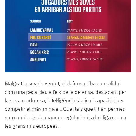
plusicon
més
Serveis Mèdics
Acreditacions
Fotos
Fotos
Infantil A
Entrades
SUB8 B
Calendari
Campus Verano
Actualitat
Accessibilitat
Història
Instal·lacions
Infantil B
Resultats
Resultats
Juvenil
PLUSICON
MÉS
Palmarès
Classificació
Jugadors
Cadet
Primer equip
plusicon
més
Jugadors
Classificació
Infantil
Actualitat
Barça Atlètic
plusicon
més
Fotos
Aleví
Calendari
Actualitat
Base
Malgrat la seva joventut, el defensa s’ha consolidat
plusicon
més
Palmarès
com una peça clau a l’eix de la defensa, destacant per
Entrades
Calendari
Campus Estiu
Actualitat
la seva maduresa, intel·ligència tàctica i capacitat per
Història
competir al màxim nivell. Qualitats que li han permès
Resultats
Resultats
Barça C
sumar minuts de manera regular tant a la Lliga com a
PLUSICON
MÉS
Classificació
les grans nits europees.
Jugadors
Junior
Informació general
plusicon
més