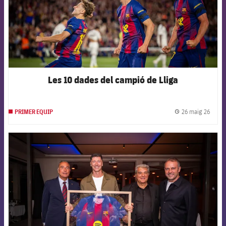
Les 10 dades del campió de Lliga
26 maig 26
PRIMER EQUIP
label.
FCB Barcelona badge