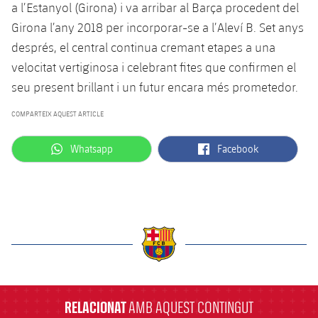
a l’Estanyol (Girona) i va arribar al Barça procedent del
Jugadors
Notícies
Apunta't a les amateurs
plusicon
més
Girona l’any 2018 per incorporar-se a l’Aleví B. Set anys
després, el central continua cremant etapes a una
Calendari
Voleibol masculí
Apunta't a les amateurs
velocitat vertiginosa i celebrant fites que confirmen el
PLUSICON
MÉS
Resultats
seu present brillant i un futur encara més prometedor.
Voleibol femení
Carnet de l'Esportista Amateur
League of Legends
COMPARTEIX AQUEST ARTICLE
Classificació
VALORANT Rising
label.aria.whatsapp
label.aria.facebook
Whatsapp
Facebook
Fotos
VALORANT Game Changers
eFootball
label.aria.barcelona
RELACIONAT
AMB AQUEST CONTINGUT