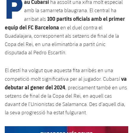
P
Calendari
au Cubarsí
ha assolit una xifra molt especial
Campus Estiu
Base
amb la samarreta blaugrana. El central ha
SUB13
SUB13 B
Entrades
Barça Atlètic
100 partits oficials amb el primer
arribat als
plusicon
més
PLUSICON
MÉS
SUB12
equip del FC Barcelona
en el duel contra el
SUB12 C
Gameday Shows
Junior
Primer Equip
Instal·lacions
Guadalajara, corresponent als setzens de final de la
plusicon
més
SUB11 A
SUB11 C
Copa del Rei, en una eliminatòria a partit únic
Resultats
Cadet A
Actualitat
Barça Atlètic
Spotify Camp Nou
disputada al Pedro Escartín.
plusicon
més
SUB11 B
Classificacions
Cadet B
Calendari
Actualitat
Palau Blaugrana
Base
plusicon
més
El destí ha volgut que aquesta fita arribés en una
SUB10 A
Jugadors
Infantil A
va
competició molt significativa per al jugador. Cubarsí
Entrades
Calendari
Estadi Johan Cruyff
Actualitat
SUB10 B
debutar al gener del 2024
, precisament també en uns
PLUSICON
MÉS
Fotos
Infantil B
Resultats
setzens de final de la Copa del Rei, en aquell cas
Resultats
Juvenil
Barça Cafe
Primer equip
SUB9 A
plusicon
més
davant de l’Unionistas de Salamanca. Des d’aquell dia,
plusicon
més
Història
Mini
Classificació
Classificació
la seva progressió ha estat fulgurant.
Cadet A
Ciutat Esportiva
Actualitat
SUB9 B
Barça Atlètic
plusicon
més
Serveis
Palmarès
plusicon
més
Jugadors
Jugadors
Cadet B
Calendari
SUB8 A
La Masia
Actualitat
Base