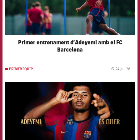
Primer entrenament d’Adeyemi amb el FC
Barcelona
24 jul. 26
PRIMER EQUIP
label.
FCB Barcelona badge