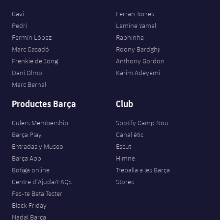
Gavi
Ferran Torres
Pedri
Lamine Yamal
Fermín López
Raphinha
Marc Casadó
Roony Bardghji
Frenkie de Jong
Anthony Gordon
Dani Olmo
Karim Adeyemi
Marc Bernal
Productes Barça
Club
Culers Membership
Spotify Camp Nou
Barça Play
Canal ètic
Entradas y Museo
Escut
Barça App
Himne
Botiga online
Treballa a les Barça
Centre d’Ajuda/FAQs
Stores
Fes-te Beta Tester
Black Friday
Nadal Barça