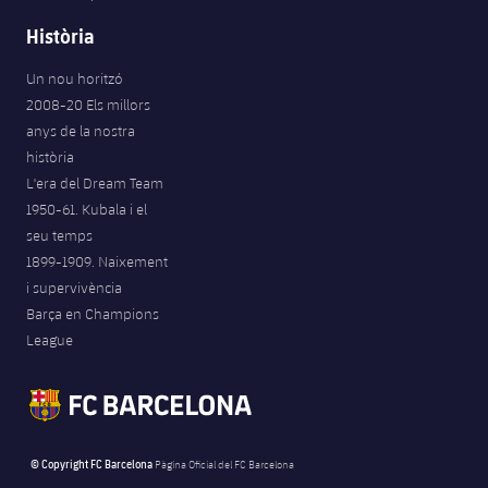
Història
Un nou horitzó
2008-20 Els millors
anys de la nostra
història
L'era del Dream Team
1950-61. Kubala i el
seu temps
1899-1909. Naixement
i supervivència
Barça en Champions
League
© Copyright FC Barcelona
Pàgina Oficial del FC Barcelona