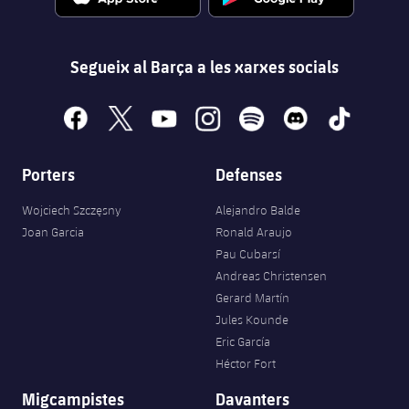
Segueix al Barça a les xarxes socials
facebook
x
youtube
instagram
spotify
discord
tiktok
Porters
Defenses
Wojciech Szczęsny
Alejandro Balde
Joan Garcia
Ronald Araujo
Pau Cubarsí
Andreas Christensen
Gerard Martín
Jules Kounde
Eric García
Héctor Fort
Migcampistes
Davanters