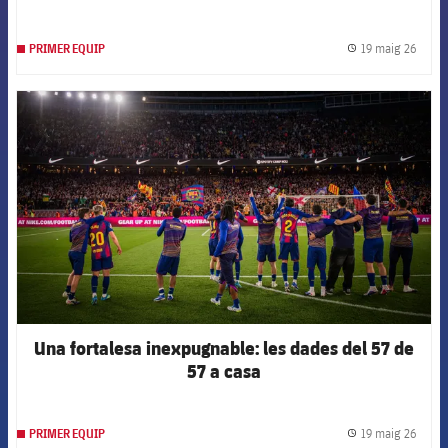
19 maig 26
PRIMER EQUIP
label.
FCB Barcelona badge
Una fortalesa inexpugnable: les dades del 57 de
57 a casa
19 maig 26
PRIMER EQUIP
label.