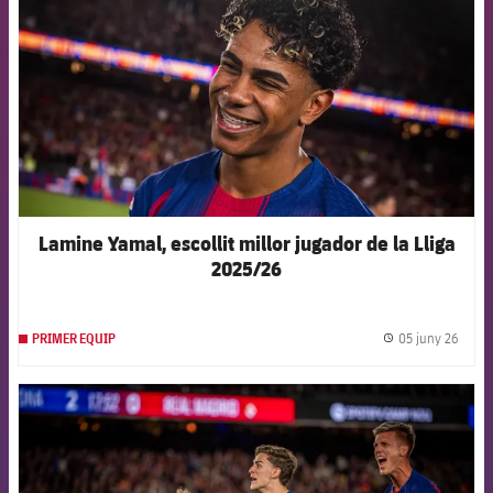
Lamine Yamal, escollit millor jugador de la Lliga
2025/26
05 juny 26
PRIMER EQUIP
label.
FCB Barcelona badge