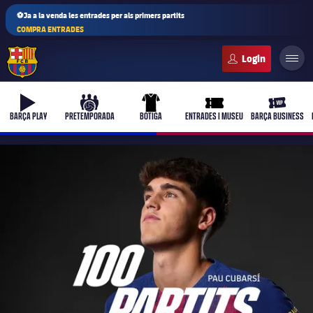
⚽Ja a la venda les entrades per als primers partits
COMPRA ENTRADES
FC Barcelona club badge
b-play
culers-ball
uniform
ticket-full
ticket-vi
BARÇA PLAY
PRETEMPORADA
BOTIGA
ENTRADES I MUSEU
BARÇA BUSINESS
PLUSICON
MÉS
Primer equip
Femení
plusicon
més
Actualitat
Barça Atlètic
plusicon
més