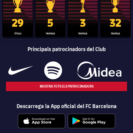
Trofeu de la Liga
Trofeu de la Lliga de Campions
Trofeu del Mundial de Clubs
Copa del 
29
5
3
32
TÍTOLS
TROFEUS
TROFEUS
TROFEUS
Principals patrocinadors del Club
MOSTRA TOTS ELS PATROCINADORS
Descarrega la App oficial del FC Barcelona