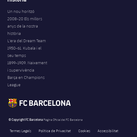
Un nou horitzó
2008-20 Els millors
anys de la nostra
història
L'era del Dream Team
1950-61. Kubala i el
seu temps
1899-1909. Naixement
i supervivència
Barça en Champions
League
© Copyright FC Barcelona
Pàgina Oficial del FC Barcelona
Termes Legals
Política de Privacitat
Cookies
Accessibilitat