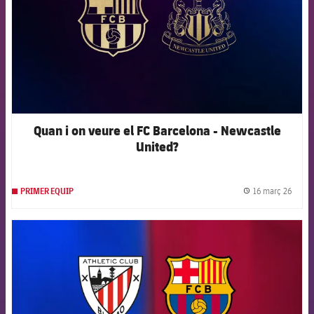
Quan i on veure el FC Barcelona - Newcastle
United?
16 març 26
PRIMER EQUIP
label.
FCB Barcelona badge