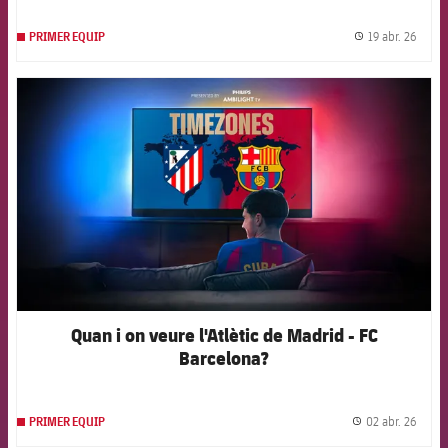
19 abr. 26
PRIMER EQUIP
label.
FCB Barcelona badge
Quan i on veure l'Atlètic de Madrid - FC
Barcelona?
02 abr. 26
PRIMER EQUIP
label.