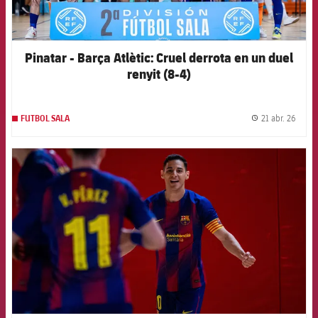
Pinatar - Barça Atlètic: Cruel derrota en un duel
renyit (8-4)
21 abr. 26
FUTBOL SALA
label.
FCB Barcelona badge