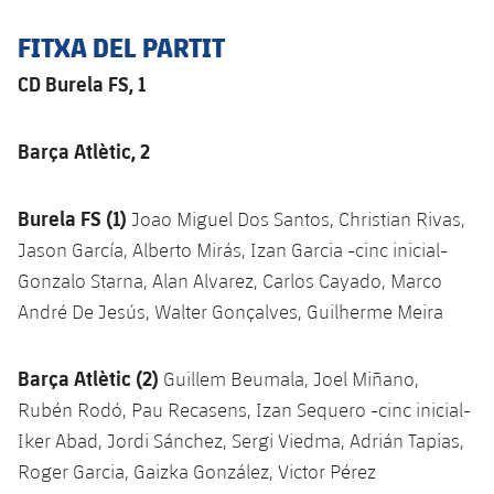
Jugadors
Notícies
Apunta't a les amateurs
FITXA DEL PARTIT
plusicon
més
Calendari
CD Burela FS, 1
Voleibol masculí
Apunta't a les amateurs
PLUSICON
MÉS
Resultats
Voleibol femení
Carnet de l'Esportista Amateur
League of Legends
Barça Atlètic, 2
Classificació
VALORANT Rising
Burela FS (1)
Joao Miguel Dos Santos, Christian Rivas,
Fotos
Jason García, Alberto Mirás, Izan Garcia -cinc inicial-
VALORANT Game Changers
Gonzalo Starna, Alan Alvarez, Carlos Cayado, Marco
André De Jesús, Walter Gonçalves, Guilherme Meira
eFootball
Barça Atlètic (2)
Guillem Beumala, Joel Miñano,
Rubén Rodó, Pau Recasens, Izan Sequero -cinc inicial-
Iker Abad, Jordi Sánchez, Sergi Viedma, Adrián Tapias,
Roger Garcia, Gaizka González, Victor Pérez