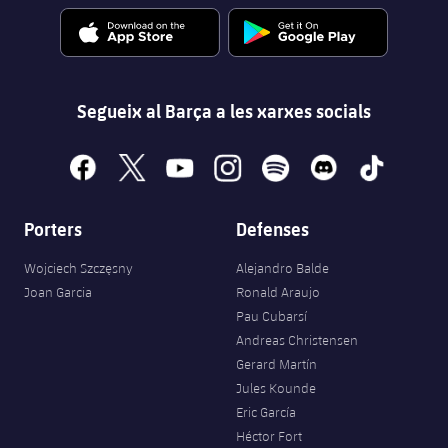
Segueix al Barça a les xarxes socials
facebook
x
youtube
instagram
spotify
discord
tiktok
Porters
Defenses
Wojciech Szczęsny
Alejandro Balde
Joan Garcia
Ronald Araujo
Pau Cubarsí
Andreas Christensen
Gerard Martín
Jules Kounde
Eric García
Héctor Fort