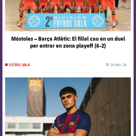
Móstoles – Barça Atlètic: El filial cau en un duel
per entrar en zona playoff (6-2)
24 febr. 26
FUTBOL SALA
label.
FCB Barcelona badge