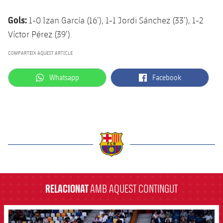
Gols:
1-0 Izan García (16’), 1-1 Jordi Sánchez (33’), 1-2
Víctor Pérez (39’).
COMPARTEIX AQUEST ARTICLE
label.aria.whatsapp
label.aria.facebook
Whatsapp
Facebook
label.aria.barcelona
RELACIONAT
AMB AQUEST CONTINGUT
FCB Barcelona badge