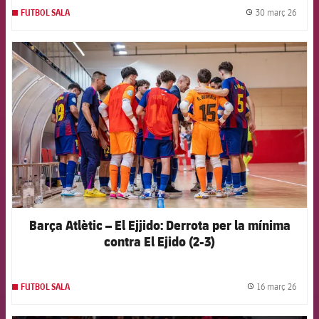
30 març 26
FUTBOL SALA
label.
FCB Barcelona badge
Barça Atlètic – El Ejjido: Derrota per la mínima
contra El Ejido (2-3)
16 març 26
FUTBOL SALA
label.