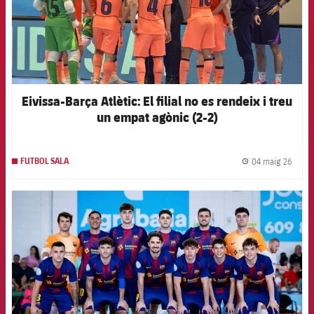
Eivissa-Barça Atlètic: El filial no es rendeix i treu
un empat agònic (2-2)
04 maig 26
FUTBOL SALA
label.
FCB Barcelona badge