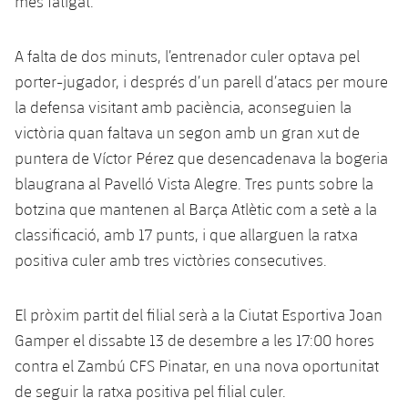
més fatigat.
Jugadors
Classificació
Juvenil
Notícies
Atletisme
plusicon
més
A falta de dos minuts, l’entrenador culer optava pel
Fotos
Infantil
Actualitat
porter-jugador, i després d’un parell d’atacs per moure
Bàsquet en cadira de rodes
plusicon
més
Història
la defensa visitant amb paciència, aconseguien la
Aleví
Masculí
Actualitat
victòria quan faltava un segon amb un gran xut de
Hockey gel
plusicon
més
Palmarès
puntera de Víctor Pérez que desencadenava la bogeria
Femení
Jugadors
Actualitat
blaugrana al Pavelló Vista Alegre. Tres punts sobre la
Hoquei herba
plusicon
més
botzina que mantenen al Barça Atlètic com a setè a la
Agenda
Calendari
Jugadors
Notícies
classificació, amb 17 punts, i que allarguen la ratxa
Patinatge artístic
plusicon
més
positiva culer amb tres victòries consecutives.
Resultats
Calendari
Hockey Herba Masculí
Escola de Patinatge
Actualitat
Classificació
El pròxim partit del filial serà a la Ciutat Esportiva Joan
Resultats
Hockey Herba Femení
Plantilla
Rugby
plusicon
més
Gamper el dissabte 13 de desembre a les 17:00 hores
Classificació
contra el Zambú CFS Pinatar, en una nova oportunitat
Agenda
Actualitat
Voleibol
plusicon
més
de seguir la ratxa positiva pel filial culer.