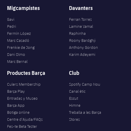
Migcampistes
Davanters
Gavi
Ferran Torres
Pedri
Lamine Yamal
Fermín López
Raphinha
Marc Casadó
Roony Bardghji
Frenkie de Jong
Anthony Gordon
Dani Olmo
Karim Adeyemi
Marc Bernal
Productes Barça
Club
Culers Membership
Spotify Camp Nou
Barça Play
Canal ètic
Entradas y Museo
Escut
Barça App
Himne
Botiga online
Treballa a les Barça
Centre d’Ajuda/FAQs
Stores
Fes-te Beta Tester