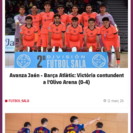
FCB Barcelona badge
Avanza Jaén - Barça Atlètic: Victòria contundent
a l'Olivo Arena (0-4)
11 març 26
FUTBOL SALA
label.
FCB Barcelona badge