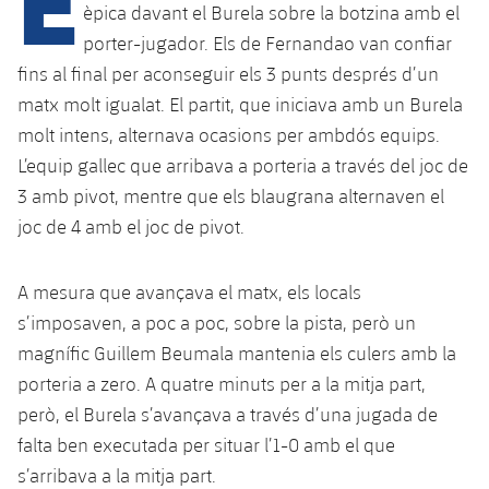
Calendari
Campus Estiu
Base
èpica davant el Burela sobre la botzina amb el
porter-jugador. Els de Fernandao van confiar
SUB13
SUB13 B
Entrades
Barça Atlètic
plusicon
més
fins al final per aconseguir els 3 punts després d’un
PLUSICON
MÉS
SUB12
matx molt igualat. El partit, que iniciava amb un Burela
SUB12 C
Gameday Shows
Junior
Primer Equip
Instal·lacions
plusicon
més
molt intens, alternava ocasions per ambdós equips.
SUB11 A
SUB11 C
L’equip gallec que arribava a porteria a través del joc de
Resultats
Cadet A
Actualitat
Barça Atlètic
Spotify Camp Nou
plusicon
més
3 amb pivot, mentre que els blaugrana alternaven el
SUB11 B
Classificacions
joc de 4 amb el joc de pivot.
Cadet B
Calendari
Actualitat
Palau Blaugrana
Base
plusicon
més
SUB10 A
Jugadors
Infantil A
A mesura que avançava el matx, els locals
Entrades
Calendari
Estadi Johan Cruyff
Actualitat
SUB10 B
s’imposaven, a poc a poc, sobre la pista, però un
PLUSICON
MÉS
Fotos
Infantil B
Resultats
magnífic Guillem Beumala mantenia els culers amb la
Resultats
Juvenil
Barça Cafe
Primer equip
SUB9 A
plusicon
més
porteria a zero. A quatre minuts per a la mitja part,
plusicon
més
Història
Mini
Classificació
Classificació
però, el Burela s’avançava a través d’una jugada de
Cadet A
Ciutat Esportiva
Actualitat
SUB9 B
Barça Atlètic
plusicon
més
Serveis
Palmarès
falta ben executada per situar l’1-0 amb el que
plusicon
més
Jugadors
Jugadors
Cadet B
s’arribava a la mitja part.
Calendari
SUB8 A
La Masia
Actualitat
Base