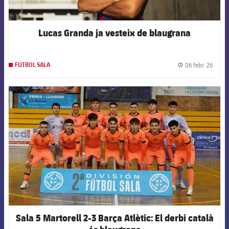
Lucas Granda ja vesteix de blaugrana
06 febr. 26
FUTBOL SALA
label.
FCB Barcelona badge
Sala 5 Martorell 2-3 Barça Atlètic: El derbi català