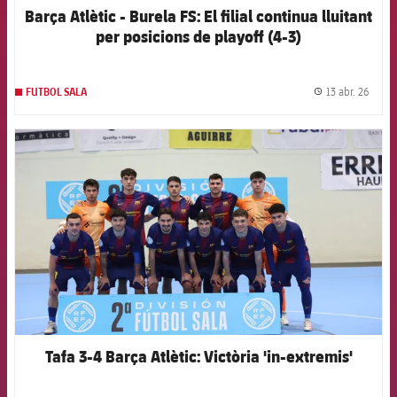
Barça Atlètic - Burela FS: El filial continua lluitant
per posicions de playoff (4-3)
13 abr. 26
FUTBOL SALA
label.
FCB Barcelona badge
Tafa 3-4 Barça Atlètic: Victòria 'in-extremis'