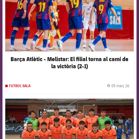
Barça Atlètic - Melistar: El filial torna al camí de
la victòria (2-1)
05 març 26
FUTBOL SALA
label.
FCB Barcelona badge