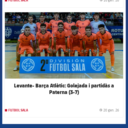
26 gen. 26
FUTBOL SALA
label.
FCB Barcelona badge
Levante- Barça Atlètic: Golejada i partidàs a
Paterna (3-7)
20 gen. 26
FUTBOL SALA
label.