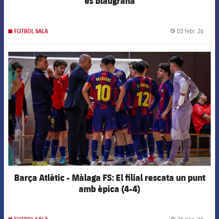
és blaugrana
03 febr. 26
FUTBOL SALA
label.
FCB Barcelona badge
Barça Atlètic - Màlaga FS: El filial rescata un punt
amb èpica (4-4)