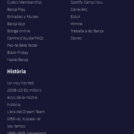
Culers Membership
Spotify Camp Nou
Barça Play
Canal ètic
Entradas y Museo
Escut
Barça App
Himne
Botiga online
Treballa a les Barça
Centre d’Ajuda/FAQs
Stores
Fes-te Beta Tester
Black Friday
Nadal Barça
Història
Un nou horitzó
2008-20 Els millors
anys de la nostra
història
L'era del Dream Team
1950-61. Kubala i el
seu temps
1899-1909. Naixement