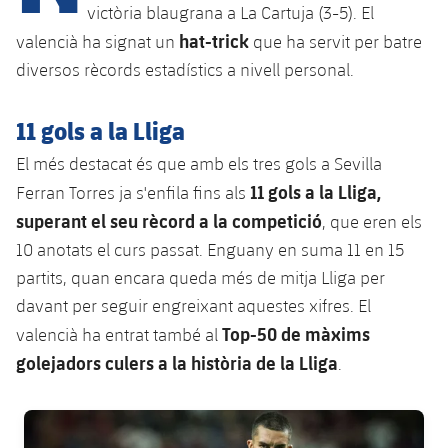
Calendari
Campus Estiu
Base
victòria blaugrana a La Cartuja (3-5). El
hat-trick
SUB13
valencià ha signat un
que ha servit per batre
SUB13 B
Entrades
Barça Atlètic
plusicon
més
diversos rècords estadístics a nivell personal.
PLUSICON
MÉS
SUB12
SUB12 C
Gameday Shows
Junior
Primer Equip
Instal·lacions
plusicon
més
11 gols a la Lliga
SUB11 A
SUB11 C
Resultats
Cadet A
El més destacat és que amb els tres gols a Sevilla
Actualitat
Barça Atlètic
Spotify Camp Nou
plusicon
més
SUB11 B
11 gols a la Lliga,
Ferran Torres ja s'enfila fins als
Classificacions
Cadet B
Calendari
superant el seu rècord a la competició
, que eren els
Actualitat
Palau Blaugrana
Base
plusicon
més
SUB10 A
10 anotats el curs passat. Enguany en suma 11 en 15
Jugadors
Infantil A
Entrades
Calendari
partits, quan encara queda més de mitja Lliga per
Estadi Johan Cruyff
Actualitat
SUB10 B
PLUSICON
MÉS
Fotos
davant per seguir engreixant aquestes xifres. El
Infantil B
Resultats
Resultats
Juvenil
Top-50 de màxims
Barça Cafe
valencià ha entrat també al
Primer equip
SUB9 A
plusicon
més
plusicon
més
Història
Mini
golejadors culers a la història de la Lliga
.
Classificació
Classificació
Cadet A
Ciutat Esportiva
Actualitat
SUB9 B
Barça Atlètic
plusicon
més
Serveis
Palmarès
plusicon
més
Jugadors
FC Barcelona club badge
Jugadors
Cadet B
Calendari
SUB8 A
La Masia
Actualitat
Base