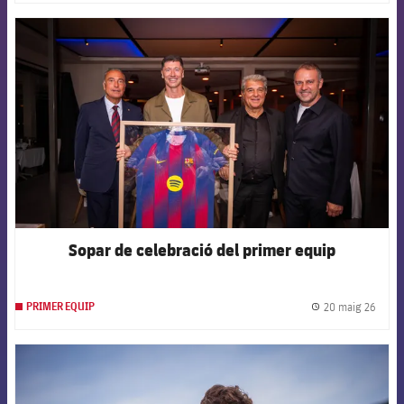
FCB Barcelona badge
Sopar de celebració del primer equip
20 maig 26
PRIMER EQUIP
label.
FCB Barcelona badge