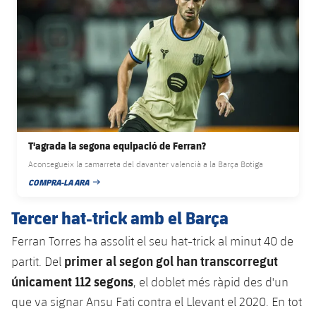
plusicon
més
Serveis Mèdics
Acreditacions
Fotos
Fotos
Infantil A
Entrades
SUB8 B
Calendari
Campus Verano
Actualitat
Accessibilitat
Història
Instal·lacions
Infantil B
Resultats
Resultats
Juvenil
PLUSICON
MÉS
Palmarès
Classificació
Jugadors
Cadet
Primer equip
plusicon
més
Jugadors
Classificació
Infantil
T'agrada la segona equipació de Ferran?
Actualitat
Barça Atlètic
plusicon
més
Aconsegueix la samarreta del davanter valencià a la Barça Botiga
Fotos
Aleví
Calendari
COMPRA-LA ARA
Actualitat
Base
DATA DE PUBLICACIÓ
plusicon
més
Palmarès
Tercer hat-trick amb el Barça
Entrades
Calendari
Campus Estiu
Actualitat
Història
Ferran Torres ha assolit el seu hat-trick al minut 40 de
Resultats
Resultats
primer al segon gol han transcorregut
partit. Del
Barça C
PLUSICON
MÉS
únicament 112 segons
, el doblet més ràpid des d'un
Classificació
Jugadors
Junior
Informació general
que va signar Ansu Fati contra el Llevant el 2020. En tot
plusicon
més