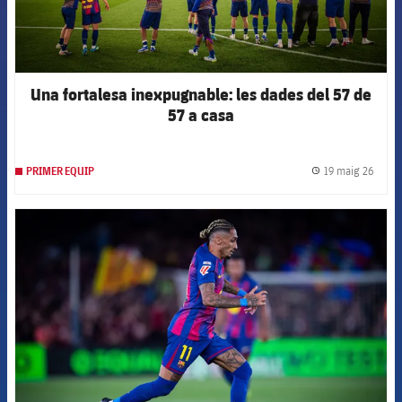
Una fortalesa inexpugnable: les dades del 57 de
57 a casa
19 maig 26
PRIMER EQUIP
label.
FCB Barcelona badge