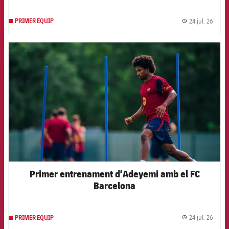
24 jul. 26
PRIMER EQUIP
label.
FCB Barcelona badge
Primer entrenament d’Adeyemi amb el FC
Barcelona
24 jul. 26
PRIMER EQUIP
label.