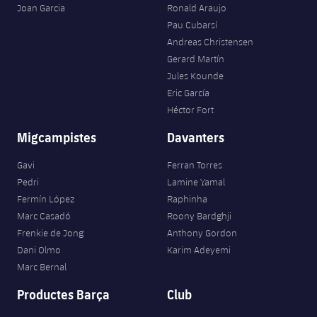
Joan Garcia
Ronald Araujo
Pau Cubarsí
Andreas Christensen
Gerard Martín
Jules Kounde
Eric García
Héctor Fort
Migcampistes
Davanters
Gavi
Ferran Torres
Pedri
Lamine Yamal
Fermín López
Raphinha
Marc Casadó
Roony Bardghji
Frenkie de Jong
Anthony Gordon
Dani Olmo
Karim Adeyemi
Marc Bernal
Productes Barça
Club