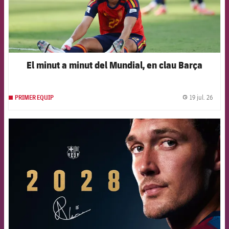
El minut a minut del Mundial, en clau Barça
19 jul. 26
PRIMER EQUIP
label.
FCB Barcelona badge