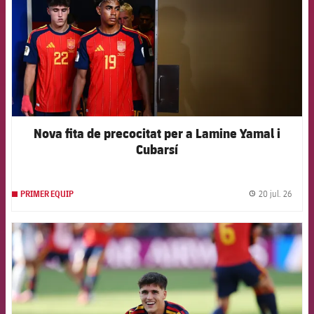
Nova fita de precocitat per a Lamine Yamal i
Cubarsí
20 jul. 26
PRIMER EQUIP
label.
FCB Barcelona badge