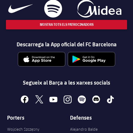
MOSTRA TOTS ELS PATROCINADORS
Descarrega la App oficial del FC Barcelona
Segueix al Barça a les xarxes socials
facebook
x
youtube
instagram
spotify
discord
tiktok
Porters
Defenses
Wojciech Szczęsny
Alejandro Balde