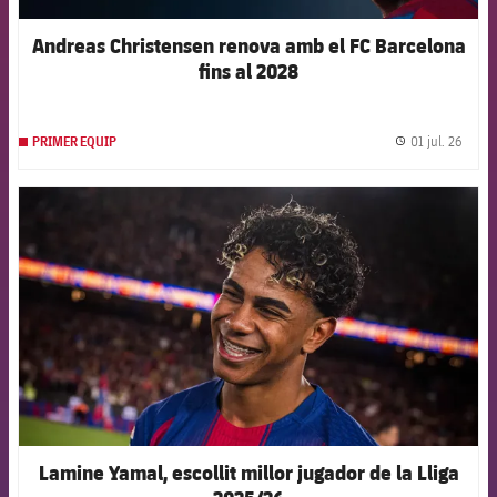
Andreas Christensen renova amb el FC Barcelona
fins al 2028
01 jul. 26
PRIMER EQUIP
label.
FCB Barcelona badge
Lamine Yamal, escollit millor jugador de la Lliga