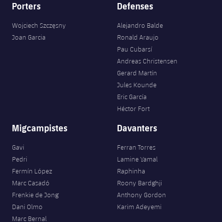
Porters
Defenses
Wojciech Szczęsny
Alejandro Balde
Joan Garcia
Ronald Araujo
Pau Cubarsí
Andreas Christensen
Gerard Martín
Jules Kounde
Eric García
Héctor Fort
Migcampistes
Davanters
Gavi
Ferran Torres
Pedri
Lamine Yamal
Fermín López
Raphinha
Marc Casadó
Roony Bardghji
Frenkie de Jong
Anthony Gordon
Dani Olmo
Karim Adeyemi
Marc Bernal