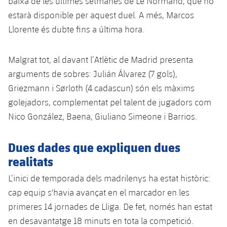
baixa de les últimes setmanes de Le Normand, que no
Jugadors
Notícies
Apunta't a les amateurs
estarà disponible per aquest duel. A més, Marcos
plusicon
més
Llorente és dubte fins a última hora.
Calendari
Voleibol masculí
Apunta't a les amateurs
PLUSICON
MÉS
Malgrat tot, al davant l’Atlètic de Madrid presenta
Resultats
Voleibol femení
Carnet de l'Esportista Amateur
League of Legends
arguments de sobres: Julián Álvarez (7 gols),
Classificació
Griezmann i Sørloth (4 cadascun) són els màxims
VALORANT Rising
golejadors, complementat pel talent de jugadors com
Fotos
Nico González, Baena, Giuliano Simeone i Barrios.
VALORANT Game Changers
eFootball
Dues dades que expliquen dues
realitats
L’inici de temporada dels madrilenys ha estat històric:
cap equip s'havia avançat en el marcador en les
primeres 14 jornades de Lliga. De fet, només han estat
en desavantatge 18 minuts en tota la competició.