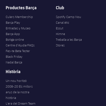
Productes Barça
Club
Culers Membership
Spotify Camp Nou
Barça Play
Canal ètic
Entradas y Museo
Escut
Barça App
Himne
Botiga online
Treballa a les Barça
Centre d’Ajuda/FAQs
Stores
Fes-te Beta Tester
Black Friday
Nadal Barça
Història
Un nou horitzó
2008-20 Els millors
anys de la nostra
història
L'era del Dream Team