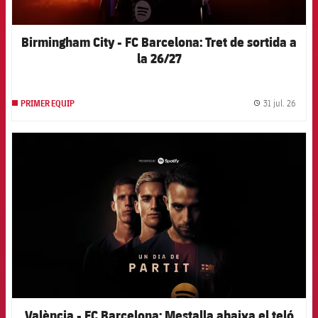
Birmingham City - FC Barcelona: Tret de sortida a
la 26/27
31 jul. 26
PRIMER EQUIP
label.
FCB Barcelona badge
València - FC Barcelona: Mestalla abaixa el teló