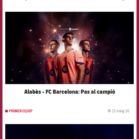
label.
FCB Barcelona badge
Alabès - FC Barcelona: Pas al campió
13 maig 26
PRIMER EQUIP
label.
FCB Barcelona badge