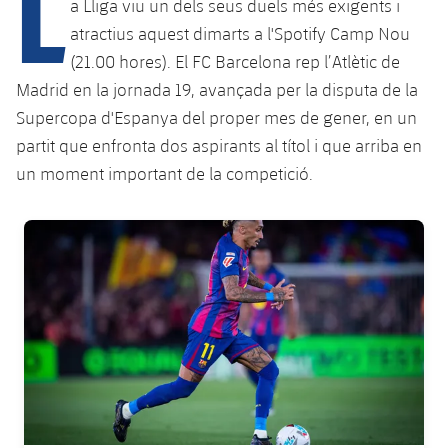
L
Calendari
a Lliga viu un dels seus duels més exigents i
Campus Estiu
Base
atractius aquest dimarts a l'Spotify Camp Nou
SUB13
SUB13 B
Entrades
Barça Atlètic
(21.00 hores). El FC Barcelona rep l’Atlètic de
plusicon
més
PLUSICON
MÉS
Madrid en la jornada 19, avançada per la disputa de la
SUB12
SUB12 C
Gameday Shows
Junior
Primer Equip
Supercopa d'Espanya del proper mes de gener, en un
Instal·lacions
plusicon
més
SUB11 A
partit que enfronta dos aspirants al títol i que arriba en
SUB11 C
Resultats
Cadet A
Actualitat
Barça Atlètic
Spotify Camp Nou
un moment important de la competició.
plusicon
més
SUB11 B
Classificacions
Cadet B
Calendari
Actualitat
Palau Blaugrana
Base
FC Barcelona club badge
plusicon
més
SUB10 A
Jugadors
Infantil A
Entrades
Calendari
Estadi Johan Cruyff
Actualitat
SUB10 B
PLUSICON
MÉS
Fotos
Infantil B
Resultats
Resultats
Juvenil
Barça Cafe
Primer equip
SUB9 A
plusicon
més
plusicon
més
Història
Mini
Classificació
Classificació
Cadet A
Ciutat Esportiva
Actualitat
SUB9 B
Barça Atlètic
plusicon
més
Serveis
Palmarès
plusicon
més
Jugadors
Jugadors
Cadet B
Calendari
SUB8 A
La Masia
Actualitat
Base