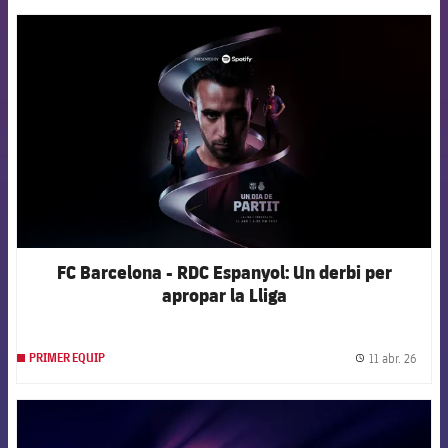
FCB Barcelona badge
FC Barcelona - RDC Espanyol: Un derbi per
apropar la Lliga
11 abr. 26
PRIMER EQUIP
label.
FCB Barcelona badge