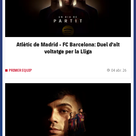
Atlètic de Madrid - FC Barcelona: Duel d'alt
voltatge per la Lliga
04 abr. 26
PRIMER EQUIP
label.
FCB Barcelona badge