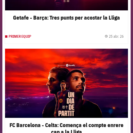
Getafe - Barça: Tres punts per acostar la Lliga
25 abr. 26
PRIMER EQUIP
label.
FCB Barcelona badge
FC Barcelona - Celta: Comença el compte enrere
cap a la Lliga