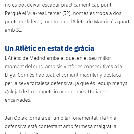
Jugadors
no es pot deixar escapar pràcticament cap punt.
Classificació
Juvenil
Notícies
Atletisme
plusicon
més
Perquè el Vila-real, tercer (32), només es troba a dos
Fotos
punts del liderat, mentre que l'Atlètic de Madrid és quart
Infantil
Actualitat
Bàsquet en cadira de rodes
plusicon
més
amb 31.
Història
Aleví
Masculí
Actualitat
Hockey gel
Un Atlètic en estat de gràcia
plusicon
més
Palmarès
Femení
L’Atlètic de Madrid arriba al duel en el seu millor
Jugadors
Actualitat
Hoquei herba
plusicon
més
moment del curs, amb sis victòries consecutives a la
Agenda
Calendari
Lliga. Com és habitual, el conjunt madrileny destaca
Jugadors
Notícies
Patinatge artístic
plusicon
més
per la seva fortalesa defensiva, ja que és l’equip menys
Resultats
Calendari
golejat de la competició amb només 11 dianes
Hockey Herba Masculí
Escola de Patinatge
Actualitat
encaixades.
Classificació
Resultats
Hockey Herba Femení
Plantilla
Rugby
plusicon
més
Jan Oblak torna a ser un pilar fonamental, i la línia
Classificació
Agenda
Actualitat
Voleibol
defensiva està contestant amb fermesa malgrat la
plusicon
més