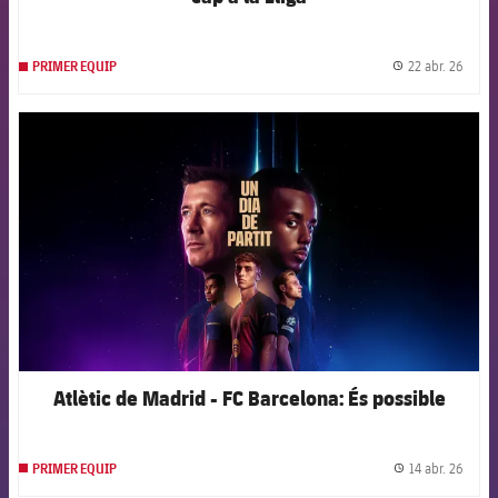
22 abr. 26
PRIMER EQUIP
label.
FCB Barcelona badge
Atlètic de Madrid - FC Barcelona: És possible
14 abr. 26
PRIMER EQUIP
label.