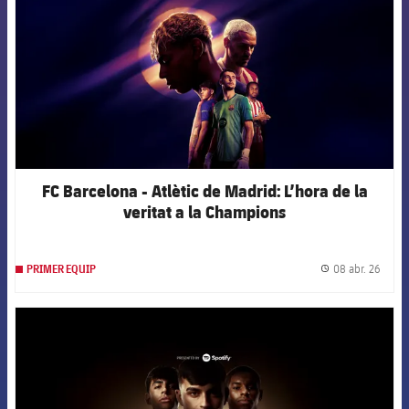
FC Barcelona - Atlètic de Madrid: L’hora de la
veritat a la Champions
08 abr. 26
PRIMER EQUIP
label.
FCB Barcelona badge