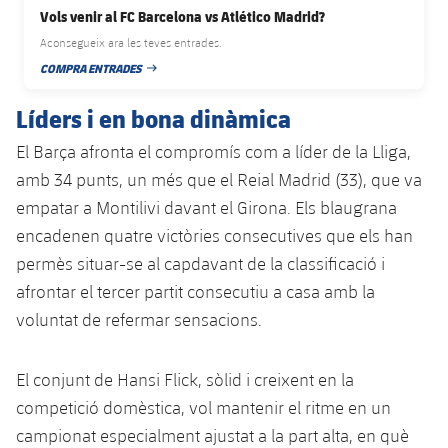
plusicon
més
Serveis Mèdics
Vols venir al FC Barcelona vs Atlético Madrid?
Acreditacions
Fotos
Fotos
Infantil A
Entrades
SUB8 B
Aconsegueix ara les teves entrades.
Calendari
Campus Verano
Actualitat
Accessibilitat
Història
COMPRA ENTRADES
Instal·lacions
DATA DE PUBLICACIÓ
Infantil B
Resultats
Resultats
Juvenil
Líders i en bona dinàmica
PLUSICON
MÉS
Palmarès
Classificació
Jugadors
El Barça afronta el compromís com a líder de la Lliga,
Cadet
Primer equip
plusicon
més
amb 34 punts, un més que el Reial Madrid (33), que va
Jugadors
Classificació
Infantil
empatar a Montilivi davant el Girona. Els blaugrana
Actualitat
Barça Atlètic
plusicon
més
encadenen quatre victòries consecutives que els han
Fotos
Aleví
Calendari
permès situar-se al capdavant de la classificació i
Actualitat
Base
plusicon
més
Palmarès
afrontar el tercer partit consecutiu a casa amb la
Entrades
Calendari
voluntat de refermar sensacions.
Campus Estiu
Actualitat
Història
Resultats
Resultats
Barça C
El conjunt de Hansi Flick, sòlid i creixent en la
PLUSICON
MÉS
competició domèstica, vol mantenir el ritme en un
Classificació
Jugadors
Junior
Informació general
plusicon
més
campionat especialment ajustat a la part alta, en què