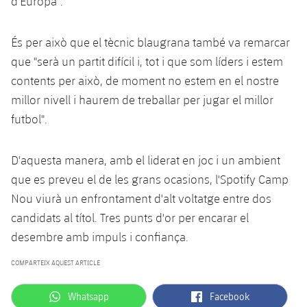
d'Europa".
És per això que el tècnic blaugrana també va remarcar
que "serà un partit difícil i, tot i que som líders i estem
contents per això, de moment no estem en el nostre
millor nivell i haurem de treballar per jugar el millor
futbol".
D'aquesta manera, amb el liderat en joc i un ambient
que es preveu el de les grans ocasions, l'Spotify Camp
Nou viurà un enfrontament d'alt voltatge entre dos
candidats al títol. Tres punts d'or per encarar el
desembre amb impuls i confiança.
COMPARTEIX AQUEST ARTICLE
label.aria.whatsapp
label.aria.facebook
Whatsapp
Facebook