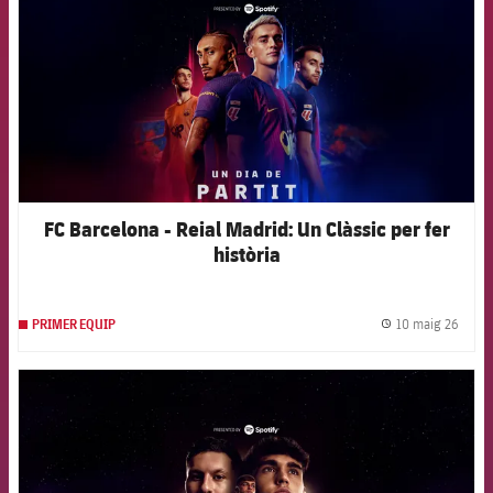
FC Barcelona - Reial Madrid: Un Clàssic per fer
història
10 maig 26
PRIMER EQUIP
label.
FCB Barcelona badge