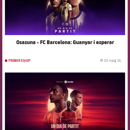
Osasuna - FC Barcelona: Guanyar i esperar
02 maig 26
PRIMER EQUIP
label.
FCB Barcelona badge