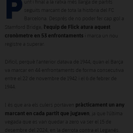
P
Calendari
unt i final a la ratxa més llarga de partits
Campus Estiu
Base
seguits marcant de tota la història del FC
SUB13
SUB13 B
Entrades
Barça Atlètic
Barcelona. Després de no poder fer cap gol a
plusicon
més
PLUSICON
MÉS
l'equip de Flick atura aquest
SUB12
Stamford Bridge,
SUB12 C
Gameday Shows
Junior
Primer Equip
cronòmetre en 53 enfrontaments
Instal·lacions
i marca un nou
plusicon
més
SUB11 A
SUB11 C
registre a superar.
Resultats
Cadet A
Actualitat
Barça Atlètic
Spotify Camp Nou
plusicon
més
SUB11 B
Classificacions
Difícil, perquè l'anterior datava de 1944, quan el Barça
Cadet B
Calendari
Actualitat
Palau Blaugrana
Base
plusicon
més
va marcar en 44 enfrontaments de forma consecutiva
SUB10 A
Jugadors
Infantil A
entre el 22 de novembre de 1942 i el 6 de febrer de
Entrades
Calendari
Estadi Johan Cruyff
Actualitat
SUB10 B
1944.
PLUSICON
MÉS
Fotos
Infantil B
Resultats
Resultats
Juvenil
Barça Cafe
Primer equip
SUB9 A
plusicon
més
pràcticament un any
I és que ara els culers portaven
plusicon
més
Història
Mini
Classificació
Classificació
marcant en cada partit que jugaven
Cadet A
, ja que l'última
Ciutat Esportiva
Actualitat
SUB9 B
Barça Atlètic
plusicon
més
Serveis
Palmarès
vegada que es van quedar a zero va ser el 15 de
plusicon
més
Jugadors
Jugadors
Cadet B
desembre del 2024, en la derrota contra el Leganés.
Calendari
SUB8 A
La Masia
Actualitat
Base