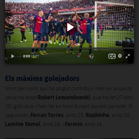
Els màxims golejadors
Nom per nom, qui ha pogut contribuir més en aquesta
Robert Lewandowski
ratxa ha estat
, que ha fet 27 dels
151 gols que s'han fet en total durant aquest període. El
Ferran Torres
Raphinha
segueixen
, amb 23;
, amb 20;
Lamine Yamal
Fermín
, amb 18; i
, amb 14.