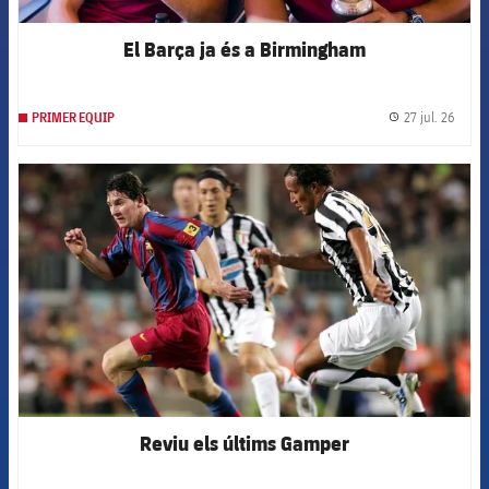
El Barça ja és a Birmingham
27 jul. 26
PRIMER EQUIP
label.
FCB Barcelona badge
Reviu els últims Gamper