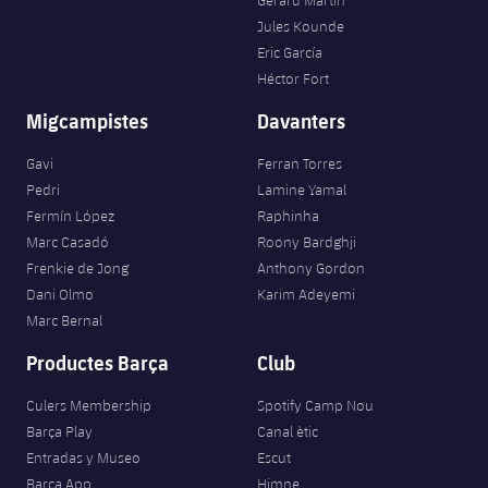
Gerard Martín
Jules Kounde
Eric García
Héctor Fort
Migcampistes
Davanters
Gavi
Ferran Torres
Pedri
Lamine Yamal
Fermín López
Raphinha
Marc Casadó
Roony Bardghji
Frenkie de Jong
Anthony Gordon
Dani Olmo
Karim Adeyemi
Marc Bernal
Productes Barça
Club
Culers Membership
Spotify Camp Nou
Barça Play
Canal ètic
Entradas y Museo
Escut
Barça App
Himne