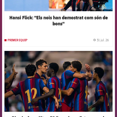
Hansi Flick: "Els nois han demostrat com són de
bons"
31 jul. 26
PRIMER EQUIP
label.
FCB Barcelona badge