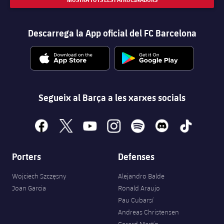
Descarrega la App oficial del FC Barcelona
Segueix al Barça a les xarxes socials
facebook
x
youtube
instagram
spotify
discord
tiktok
Porters
Defenses
Wojciech Szczęsny
Alejandro Balde
Joan Garcia
Ronald Araujo
Pau Cubarsí
Andreas Christensen