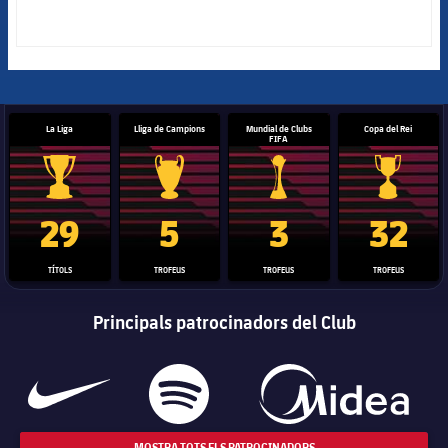
La Liga
Lliga de Campions
Mundial de Clubs
Copa del Rei
FIFA
Trofeu de la Liga
Trofeu de la Lliga de Campions
Trofeu del Mundial de Clubs
Copa del 
29
5
3
32
TÍTOLS
TROFEUS
TROFEUS
TROFEUS
Principals patrocinadors del Club
MOSTRA TOTS ELS PATROCINADORS