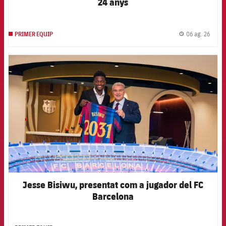
24 anys
06 ag. 26
PRIMER EQUIP
label.
FCB Barcelona badge
Jesse Bisiwu, presentat com a jugador del FC
Barcelona