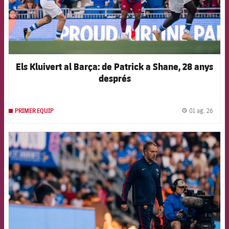
Els Kluivert al Barça: de Patrick a Shane, 28 anys
després
01 ag. 26
PRIMER EQUIP
label.
FCB Barcelona badge