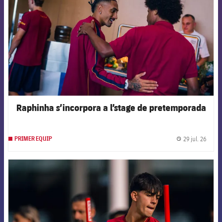
Raphinha s’incorpora a l’stage de pretemporada
29 jul. 26
PRIMER EQUIP
label.
FCB Barcelona badge