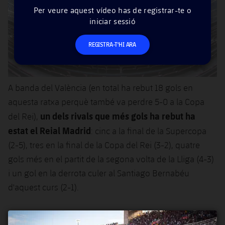
Per veure aquest vídeo has de registrar-te o
iniciar sessió
REGISTRA-T'HI ARA
A banda del València (en total ha rebut 18 gols en
aquesta ratxa perquè també va perdre 5-0 a la Copa
un dels rivals que més gols ha rebut ha
del Rei),
estat el Reial Madrid
: cinc a la final de la Supercopa
(2-5), tres en la final de la Copa del Rei (3-2), quatre
gols més en el partit de la segona volta de la Lliga (4-3)
i un gol en la derrota culer al Santiago Bernabéu
d'aquest curs (2-1).