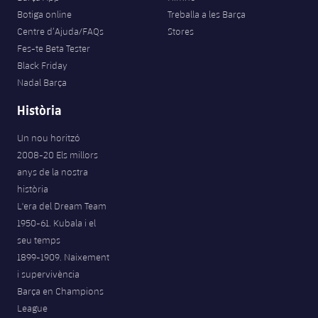
Botiga online
Treballa a les Barça
Centre d’Ajuda/FAQs
Stores
Fes-te Beta Tester
Black Friday
Nadal Barça
Història
Un nou horitzó
2008-20 Els millors
anys de la nostra
història
L'era del Dream Team
1950-61. Kubala i el
seu temps
1899-1909. Naixement
i supervivència
Barça en Champions
League