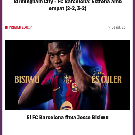
Birmingham City - FC Barcelona: Estrena amb
empat (2-2, 3-2)
31 jul. 26
PRIMER EQUIP
label.
FCB Barcelona badge
El FC Barcelona fitxa Jesse Bisiwu