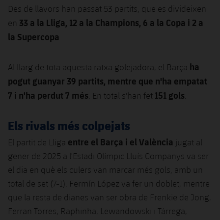
plusicon
més
Serveis Mèdics
Des de llavors han passat 53 partits, que es divideixen
Acreditacions
Fotos
Fotos
Infantil A
Entrades
SUB8 B
33 a la Lliga, 12 a la Champions, 6 a la Copa i 2 a
Calendari
en
Campus Verano
Actualitat
Accessibilitat
Història
Instal·lacions
la Supercopa
.
Infantil B
Resultats
Resultats
Juvenil
PLUSICON
MÉS
Palmarès
ha
Al llarg de tota aquesta ratxa golejadora, el Barça
Classificació
Jugadors
Cadet
Primer equip
pogut guanyar 39 partits, mentre que n'ha empatat
plusicon
més
Jugadors
7 i n'ha perdut 7 més
151 gols
. En total s'han fet
.
Classificació
Infantil
Actualitat
Barça Atlètic
plusicon
més
Fotos
Els rivals més colpejats
Aleví
Calendari
Actualitat
Base
plusicon
més
entre el Barça i el València
El partit de Lliga
jugat al
Palmarès
Entrades
Calendari
gener de 2025 a l'Estadi Olímpic Lluís Companys va ser
Campus Estiu
Actualitat
Història
el dia en què els culers van marcar més gols, amb un
Resultats
Resultats
Barça C
total de set (7-1). Fermín López va fer un doblet, mentre
PLUSICON
MÉS
que la resta de dianes van ser obra de Frenkie de Jong,
Classificació
Jugadors
Junior
Informació general
Ferran Torres, Raphinha, Lewandowski i Tárrega,
plusicon
més