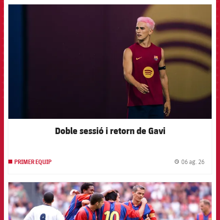
FCB Barcelona badge
Doble sessió i retorn de Gavi
06 ag. 26
PRIMER EQUIP
label.
FCB Barcelona badge