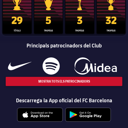
Trofeu de la Liga
Trofeu de la Lliga de Campions
Trofeu del Mundial de Clubs
Copa del 
29
5
3
32
TÍTOLS
TROFEUS
TROFEUS
TROFEUS
Principals patrocinadors del Club
MOSTRA TOTS ELS PATROCINADORS
Descarrega la App oficial del FC Barcelona