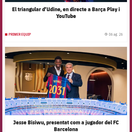
El triangular d’Udine, en directe a Barça Play i
YouTube
06 ag. 26
PRIMER EQUIP
label.
FCB Barcelona badge
Jesse Bisiwu, presentat com a jugador del FC
Barcelona