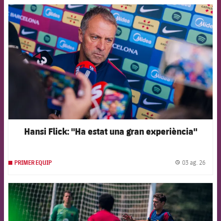
FCB Barcelona badge
Hansi Flick: "Ha estat una gran experiència"
03 ag. 26
PRIMER EQUIP
label.
FCB Barcelona badge