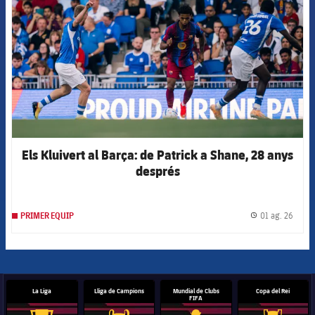
Els Kluivert al Barça: de Patrick a Shane, 28 anys
després
01 ag. 26
PRIMER EQUIP
label.
La Liga
Lliga de Campions
Mundial de Clubs
Copa del Rei
FIFA