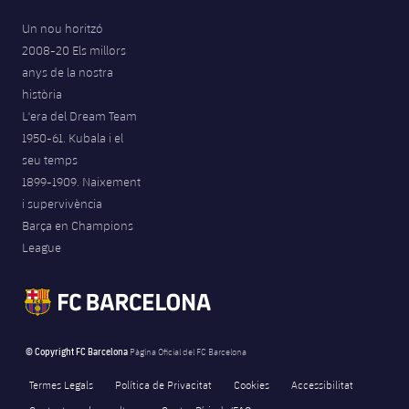
Un nou horitzó
2008-20 Els millors
anys de la nostra
història
L'era del Dream Team
1950-61. Kubala i el
seu temps
1899-1909. Naixement
i supervivència
Barça en Champions
League
© Copyright FC Barcelona
Pàgina Oficial del FC Barcelona
Termes Legals
Política de Privacitat
Cookies
Accessibilitat