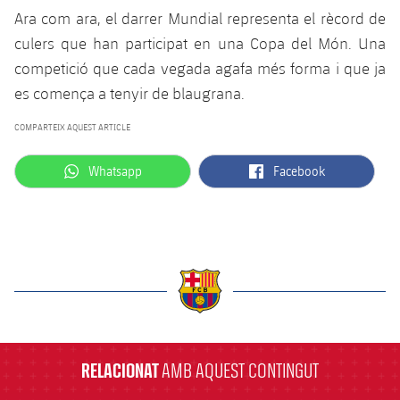
Ara com ara, el darrer Mundial representa el rècord de
culers que han participat en una Copa del Món. Una
competició que cada vegada agafa més forma i que ja
es comença a tenyir de blaugrana.
COMPARTEIX AQUEST ARTICLE
label.aria.whatsapp
label.aria.facebook
Whatsapp
Facebook
label.aria.barcelona
RELACIONAT
AMB AQUEST CONTINGUT