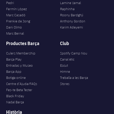
Pedri
Lamine Yamal
Fermín López
Raphinha
Marc Casadó
Roony Bardghji
Frenkie de Jong
Anthony Gordon
Dani Olmo
Karim Adeyemi
Marc Bernal
Productes Barça
Club
Culers Membership
Spotify Camp Nou
Barça Play
Canal ètic
Entradas y Museo
Escut
Barça App
Himne
Botiga online
Treballa a les Barça
Centre d’Ajuda/FAQs
Stores
Fes-te Beta Tester
Black Friday
Nadal Barça
Història