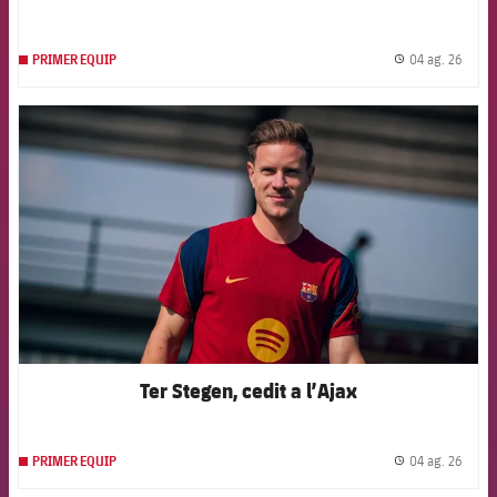
04 ag. 26
PRIMER EQUIP
label.
FCB Barcelona badge
Ter Stegen, cedit a l’Ajax
04 ag. 26
PRIMER EQUIP
label.