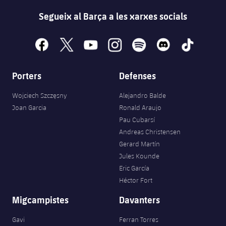
Segueix al Barça a les xarxes socials
facebook
x
youtube
instagram
spotify
discord
tiktok
Porters
Defenses
Wojciech Szczęsny
Alejandro Balde
Joan Garcia
Ronald Araujo
Pau Cubarsí
Andreas Christensen
Gerard Martín
Jules Kounde
Eric García
Héctor Fort
Migcampistes
Davanters
Gavi
Ferran Torres