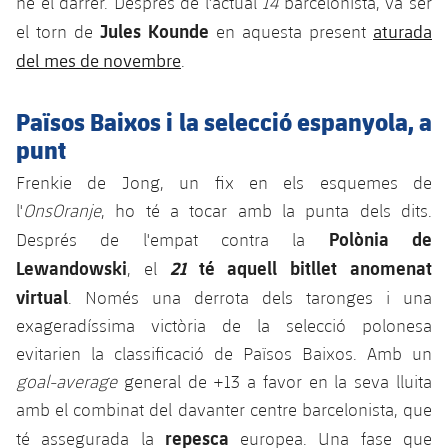
ne el darrer. Després de l'actual
14
barcelonista, va ser
Jugadors
Notícies
Apunta't a les amateurs
Jules Kounde
aturada
el torn de
en aquesta present
plusicon
més
del mes de novembre
.
Calendari
Voleibol masculí
Apunta't a les amateurs
PLUSICON
MÉS
Països Baixos i la selecció espanyola, a
Resultats
Voleibol femení
Carnet de l'Esportista Amateur
League of Legends
punt
Classificació
Frenkie de Jong, un fix en els esquemes de
VALORANT Rising
l'
OnsOranje
, ho té a tocar amb la punta dels dits.
Fotos
VALORANT Game Changers
Polònia de
Després de l'empat contra la
Lewandowski
21
té aquell bitllet anomenat
, el
eFootball
virtual
. Només una derrota dels taronges i una
exageradíssima victòria de la selecció polonesa
evitarien la classificació de Països Baixos. Amb un
goal-average
general de +13 a favor en la seva lluita
amb el combinat del davanter centre barcelonista, que
repesca
té assegurada la
europea. Una fase que