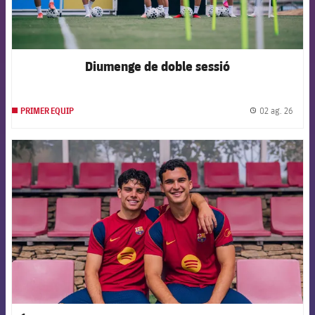
Diumenge de doble sessió
02 ag. 26
PRIMER EQUIP
label.
FCB Barcelona badge