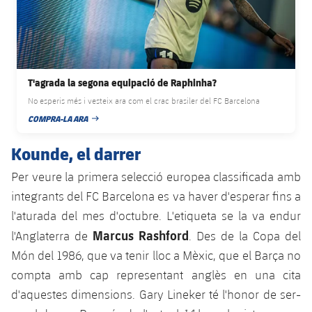
Jugadors
Classificació
Juvenil
Notícies
Atletisme
plusicon
més
Fotos
Infantil
Actualitat
Bàsquet en cadira de rodes
plusicon
més
Història
T'agrada la segona equipació de Raphinha?
Aleví
Masculí
Actualitat
Hockey gel
No esperis més i vesteix ara com el crac brasiler del FC Barcelona
plusicon
més
Palmarès
COMPRA-LA ARA
DATA DE PUBLICACIÓ
Femení
Jugadors
Actualitat
Hoquei herba
plusicon
més
Kounde, el darrer
Agenda
Calendari
Jugadors
Per veure la primera selecció europea classificada amb
Notícies
Patinatge artístic
plusicon
més
integrants del FC Barcelona es va haver d'esperar fins a
Resultats
Calendari
Hockey Herba Masculí
l'aturada del mes d'octubre. L'etiqueta se la va endur
Escola de Patinatge
Actualitat
Marcus Rashford
l'Anglaterra de
. Des de la Copa del
Classificació
Resultats
Hockey Herba Femení
Plantilla
Rugby
Món del 1986, que va tenir lloc a Mèxic, que el Barça no
plusicon
més
compta amb cap representant anglès en una cita
Classificació
Agenda
Actualitat
Voleibol
d'aquestes dimensions. Gary Lineker té l'honor de ser-
plusicon
més