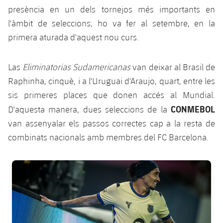
plusicon
més
Serveis Mèdics
Acreditacions
presència en un dels tornejos més importants en
Fotos
Fotos
Infantil A
Entrades
SUB8 B
Calendari
l'àmbit de seleccions; ho va fer al setembre, en la
Campus Verano
Actualitat
Accessibilitat
Història
Instal·lacions
primera aturada d'aquest nou curs.
Infantil B
Resultats
Resultats
Juvenil
PLUSICON
MÉS
Palmarès
Las
Eliminatorias Sudamericanas
van deixar al Brasil de
Classificació
Jugadors
Cadet
Primer equip
Raphinha, cinquè, i a l'Uruguai d'Araujo, quart, entre les
plusicon
més
Jugadors
sis primeres places que donen accés al Mundial.
Classificació
Infantil
Actualitat
Barça Atlètic
CONMEBOL
D'aquesta manera, dues seleccions de la
plusicon
més
Fotos
van assenyalar els passos correctes cap a la resta de
Aleví
Calendari
Actualitat
Base
combinats nacionals amb membres del FC Barcelona.
plusicon
més
Palmarès
Entrades
Calendari
Campus Estiu
Actualitat
FC Barcelona club badge
Història
Resultats
Resultats
Barça C
PLUSICON
MÉS
Classificació
Jugadors
Junior
Informació general
plusicon
més