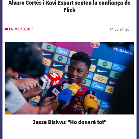
Álvaro Cortés i Xavi Espart senten la confiança de
Flick
02 ag. 26
PRIMER EQUIP
label.
FCB Barcelona badge
Jesse Bisiwu: "Ho donaré tot"