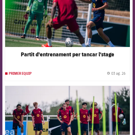
Partit d'entrenament per tancar l'stage
03 ag. 26
PRIMER EQUIP
label.
FCB Barcelona badge