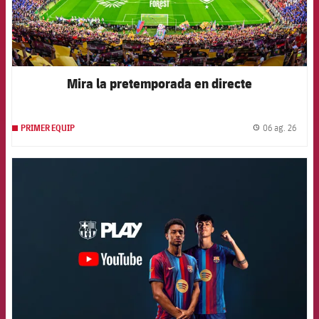
Mira la pretemporada en directe
06 ag. 26
PRIMER EQUIP
label.
FCB Barcelona badge