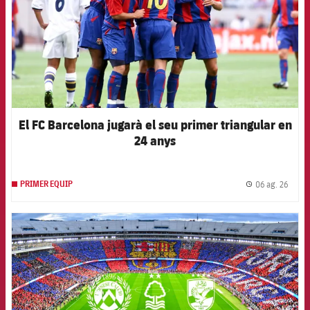
El FC Barcelona jugarà el seu primer triangular en
24 anys
06 ag. 26
PRIMER EQUIP
label.
FCB Barcelona badge