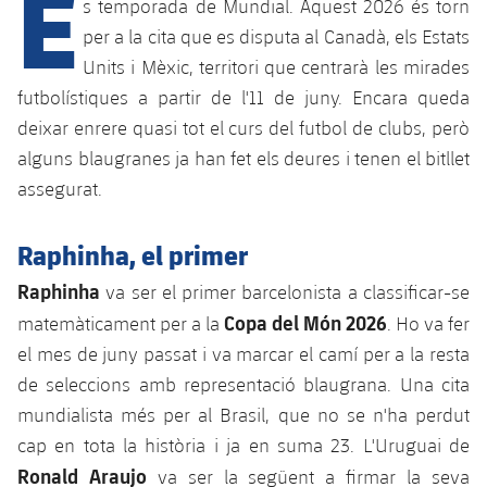
É
Calendari
s temporada de Mundial. Aquest 2026 és torn
Campus Estiu
Base
per a la cita que es disputa al Canadà, els Estats
SUB13
SUB13 B
Entrades
Barça Atlètic
Units i Mèxic, territori que centrarà les mirades
plusicon
més
PLUSICON
MÉS
futbolístiques a partir de l'11 de juny. Encara queda
SUB12
SUB12 C
Gameday Shows
Junior
Primer Equip
deixar enrere quasi tot el curs del futbol de clubs, però
Instal·lacions
plusicon
més
SUB11 A
alguns blaugranes ja han fet els deures i tenen el bitllet
SUB11 C
Resultats
Cadet A
Actualitat
Barça Atlètic
Spotify Camp Nou
assegurat.
plusicon
més
SUB11 B
Classificacions
Cadet B
Calendari
Actualitat
Palau Blaugrana
Base
Raphinha, el primer
plusicon
més
SUB10 A
Jugadors
Infantil A
Raphinha
Entrades
va ser el primer barcelonista a classificar-se
Calendari
Estadi Johan Cruyff
Actualitat
SUB10 B
Copa del Món 2026
PLUSICON
MÉS
matemàticament per a la
. Ho va fer
Fotos
Infantil B
Resultats
Resultats
el mes de juny passat i va marcar el camí per a la resta
Juvenil
Barça Cafe
Primer equip
SUB9 A
plusicon
més
plusicon
més
de seleccions amb representació blaugrana. Una cita
Història
Mini
Classificació
Classificació
Cadet A
mundialista més per al Brasil, que no se n'ha perdut
Ciutat Esportiva
Actualitat
SUB9 B
Barça Atlètic
plusicon
més
Serveis
Palmarès
cap en tota la història i ja en suma 23. L'Uruguai de
plusicon
més
Jugadors
Jugadors
Cadet B
Ronald Araujo
Calendari
va ser la següent a firmar la seva
SUB8 A
La Masia
Actualitat
Base