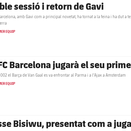
ble sessió i retorn de Gavi
Barcelona, amb Gavi com a principal novetat, ha tornat a la feina i ha dut a
erra
MER EQUIP
 FC Barcelona jugarà el seu prime
2002 el Barça de Van Gaal es va enfrontar al Parma i a l’Ajax a Amsterdam
MER EQUIP
sse Bisiwu, presentat com a jug