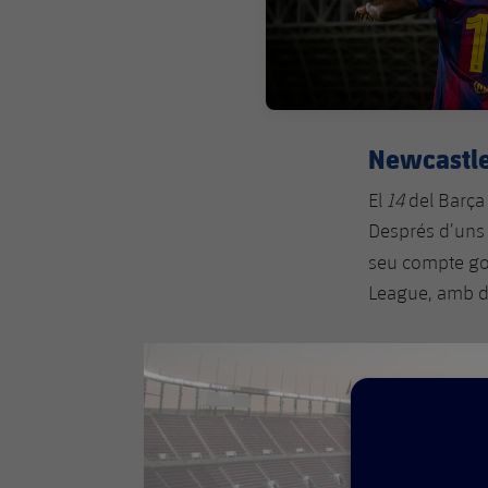
Newcastle,
El
14
del Barça 
Després d’uns 
seu compte go
League, amb du