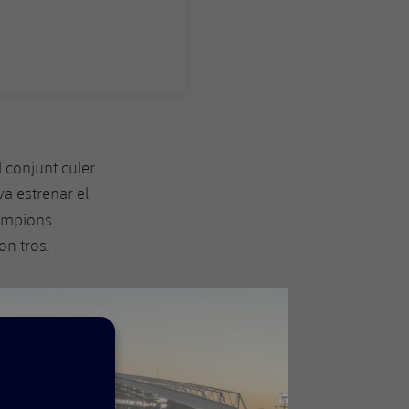
l conjunt culer.
a estrenar el
hampions
bon tros.