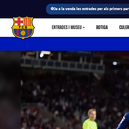
⚽Ja a la venda les entrades per als primers part
ENTRADES I MUSEU
BOTIGA
CULE
LABEL.SHARE.CARETDOWN
FC Barcelona club badge