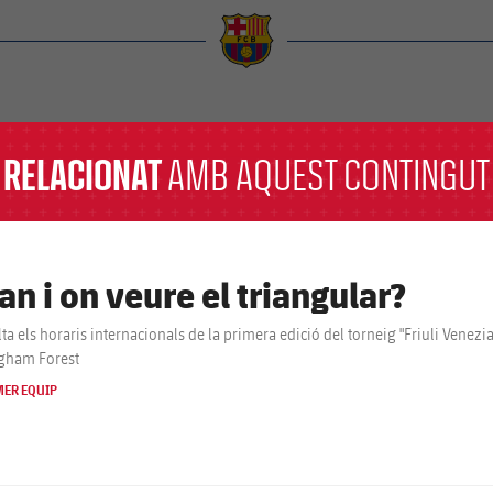
a
RELACIONAT
AMB AQUEST CONTINGUT
an i on veure el triangular?
ta els horaris internacionals de la primera edició del torneig "Friuli Venezia 
gham Forest
MER EQUIP