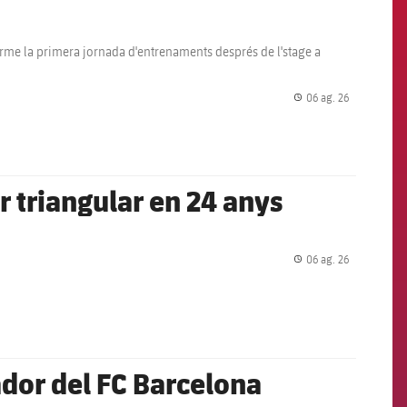
 terme la primera jornada d'entrenaments després de l'stage a
06 ag. 26
label.share.
r triangular en 24 anys
06 ag. 26
label.share.
ador del FC Barcelona