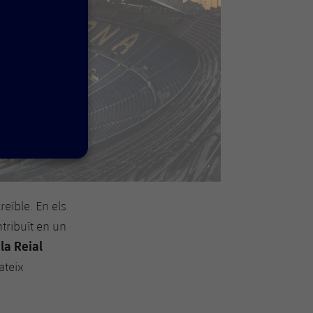
reïble. En els
tribuït en un
 la Reial
ateix