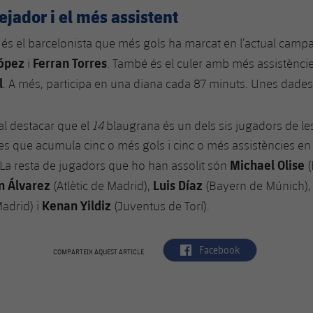
ejador i el més assistent
ès és el barcelonista que més gols ha marcat en l’actual cam
ópez
Ferran Torres
i
. També és el culer amb més assistènci
l
. A més, participa en una diana cada 87 minuts. Unes dades 
cal destacar que el
14
blaugrana és un dels sis jugadors de le
es que acumula cinc o més gols i cinc o més assistències en 
Michael Olise
La resta de jugadors que ho han assolit són
(
n Álvarez
Luis Díaz
(Atlètic de Madrid),
(Bayern de Múnich)
Kenan Yildiz
adrid) i
(Juventus de Torí).
label.aria.facebook
Facebook
COMPARTEIX AQUEST ARTICLE