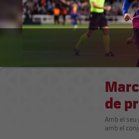
Marc
de pr
Amb el seu g
amb el conj