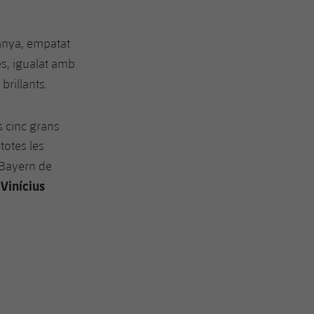
panya, empatat
es, igualat amb
brillants.
s cinc grans
totes les
Bayern de
Vinícius
,