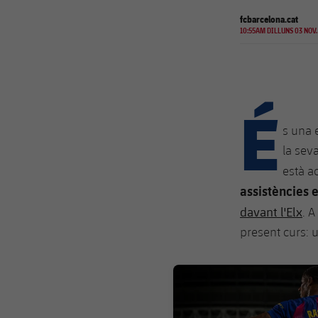
fcbarcelona.cat
10:55AM DILLUNS 03 NOV.
É
s una 
la sev
està a
assistències 
davant l'Elx
. A
present curs: u
FC Barcelona club badge