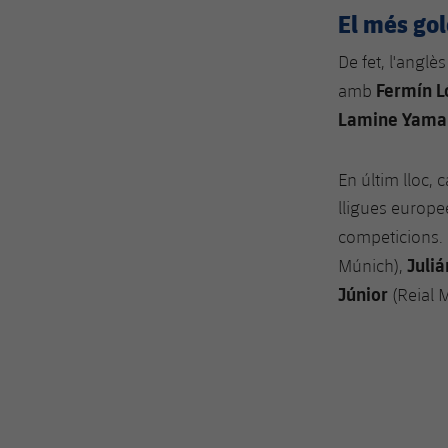
El més gol
De fet, l'angl
Fermín L
amb
Lamine Yama
En últim lloc, 
lligues europe
competicions. 
Juliá
Múnich),
Júnior
(Reial M