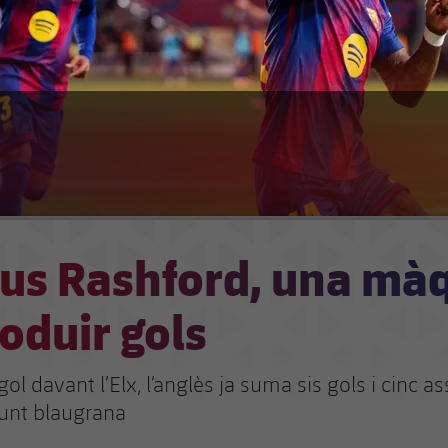
us Rashford, una mà
oduir gols
ol davant l’Elx, l’anglès ja suma sis gols i cinc as
unt blaugrana