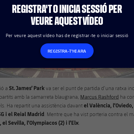
REGISTRA'T O INICIA SESSIÓ PER
VEURE AQUEST VÍDEO
Per veure aquest vídeo has de registrar-te o iniciar sessió
REGISTRA-T'HI ARA
St. James’ Park
ió a
va ser el punt de partida d’una ratxa inc
Marcus Rashford
 partits amb la samarreta blaugrana,
ha con
el València, l’Oviedo,
els. Ha repartit una assistència davant
SG i el Reial Madrid
. Mentre que ha vist porteria contra el m
el Sevilla, l’Olympiacos (2) i l’Elx
.