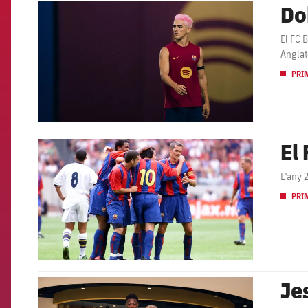
Do
FCB Barcelona badge
El FC 
Anglat
PRI
El
FCB Barcelona badge
L'any 
PRI
Je
FCB Barcelona badge