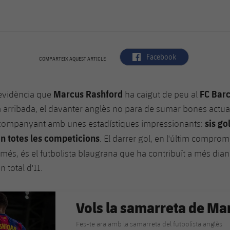
label.aria.facebook
Facebook
COMPARTEIX AQUEST ARTICLE
Marcus Rashford
FC Bar
evidència que
ha caigut de peu al
a arribada, el davanter anglès no para de sumar bones actuac
sis gol
companyant amb unes estadístiques impressionants:
en totes les competicions
. El darrer gol, en l'últim compromí
 més, és el futbolista blaugrana que ha contribuït a més dian
n total d'11.
Vols la samarreta de Ma
Fes-te ara amb la samarreta del futbolista anglès