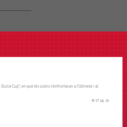
Giulia Cup", en què els culers s'enfrontaran a l'Udinese i al
07 ag. 26
label.share.