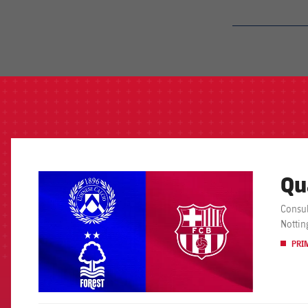
label.aria.barcelon
Qu
FCB Barcelona badge
Consul
Nottin
PRI