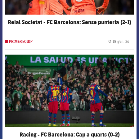
Reial Societat - FC Barcelona: Sense punteria (2-1)
18 gen. 26
PRIMER EQUIP
label.
FCB Barcelona badge
Racing - FC Barcelona: Cap a quarts (0-2)