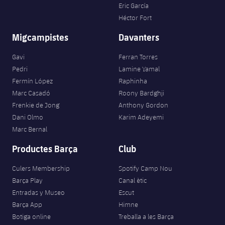
Eric García
Héctor Fort
Migcampistes
Davanters
Gavi
Ferran Torres
Pedri
Lamine Yamal
Fermín López
Raphinha
Marc Casadó
Roony Bardghji
Frenkie de Jong
Anthony Gordon
Dani Olmo
Karim Adeyemi
Marc Bernal
Productes Barça
Club
Culers Membership
Spotify Camp Nou
Barça Play
Canal ètic
Entradas y Museo
Escut
Barça App
Himne
Botiga online
Treballa a les Barça