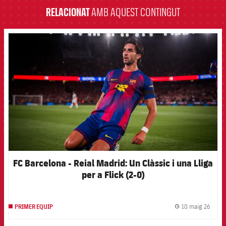
RELACIONAT
AMB AQUEST CONTINGUT
FCB Barcelona badge
FC Barcelona - Reial Madrid: Un Clàssic i una Lliga
per a Flick (2-0)
10 maig 26
PRIMER EQUIP
label.