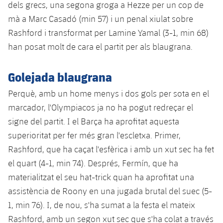
dels grecs, una segona groga a Hezze per un cop de
Jugadors
Notícies
Apunta't a les amateurs
plusicon
més
mà a Marc Casadó (min 57) i un penal xiulat sobre
Rashford i transformat per Lamine Yamal (3-1, min 68)
Calendari
Voleibol masculí
Apunta't a les amateurs
han posat molt de cara el partit per als blaugrana.
PLUSICON
MÉS
Resultats
Voleibol femení
Carnet de l'Esportista Amateur
League of Legends
Golejada blaugrana
Classificació
VALORANT Rising
Perquè, amb un home menys i dos gols per sota en el
marcador, l'Olympiacos ja no ha pogut redreçar el
Fotos
VALORANT Game Changers
signe del partit. I el Barça ha aprofitat aquesta
superioritat per fer més gran l'escletxa. Primer,
eFootball
Rashford, que ha caçat l'esfèrica i amb un xut sec ha fet
el quart (4-1, min 74). Després, Fermín, que ha
materialitzat el seu hat-trick quan ha aprofitat una
assistència de Roony en una jugada brutal del suec (5-
1, min 76). I, de nou, s'ha sumat a la festa el mateix
Rashford, amb un segon xut sec que s'ha colat a través