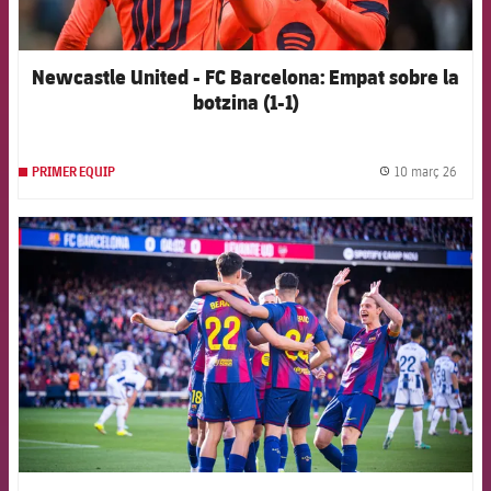
Newcastle United - FC Barcelona: Empat sobre la
botzina (1-1)
10 març 26
PRIMER EQUIP
label.
FCB Barcelona badge