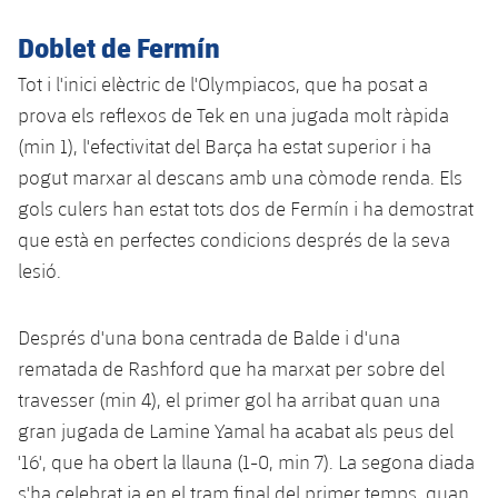
plusicon
més
Serveis Mèdics
Acreditacions
Fotos
Fotos
Infantil A
Doblet de Fermín
Entrades
SUB8 B
Calendari
Campus Verano
Actualitat
Accessibilitat
Història
Instal·lacions
Tot i l'inici elèctric de l'Olympiacos, que ha posat a
Infantil B
Resultats
Resultats
Juvenil
prova els reflexos de Tek en una jugada molt ràpida
PLUSICON
MÉS
Palmarès
(min 1), l'efectivitat del Barça ha estat superior i ha
Classificació
Jugadors
Cadet
Primer equip
pogut marxar al descans amb una còmode renda. Els
plusicon
més
gols culers han estat tots dos de Fermín i ha demostrat
Jugadors
Classificació
Infantil
Actualitat
Barça Atlètic
que està en perfectes condicions després de la seva
plusicon
més
Fotos
lesió.
Aleví
Calendari
Actualitat
Base
plusicon
més
Palmarès
Després d'una bona centrada de Balde i d'una
Entrades
Calendari
Campus Estiu
Actualitat
rematada de Rashford que ha marxat per sobre del
Història
travesser (min 4), el primer gol ha arribat quan una
Resultats
Resultats
Barça C
gran jugada de Lamine Yamal ha acabat als peus del
PLUSICON
MÉS
Classificació
'16', que ha obert la llauna (1-0, min 7). La segona diada
Jugadors
Junior
Informació general
plusicon
més
s'ha celebrat ja en el tram final del primer temps, quan