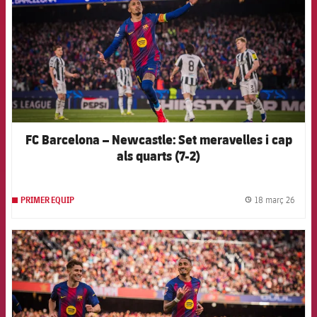
FC Barcelona – Newcastle: Set meravelles i cap
als quarts (7-2)
18 març 26
PRIMER EQUIP
label.
FCB Barcelona badge