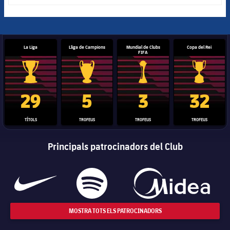
La Liga
Lliga de Campions
Mundial de Clubs
Copa del Rei
FIFA
Trofeu de la Liga
Trofeu de la Lliga de Campions
Trofeu del Mundial de Clubs
Copa del 
29
5
3
32
TÍTOLS
TROFEUS
TROFEUS
TROFEUS
Principals patrocinadors del Club
MOSTRA TOTS ELS PATROCINADORS