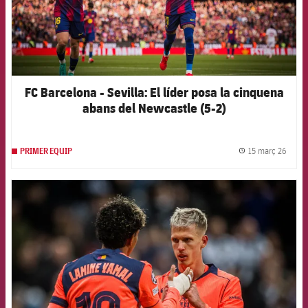
FC Barcelona - Sevilla: El líder posa la cinquena
abans del Newcastle (5-2)
15 març 26
PRIMER EQUIP
label.
FCB Barcelona badge