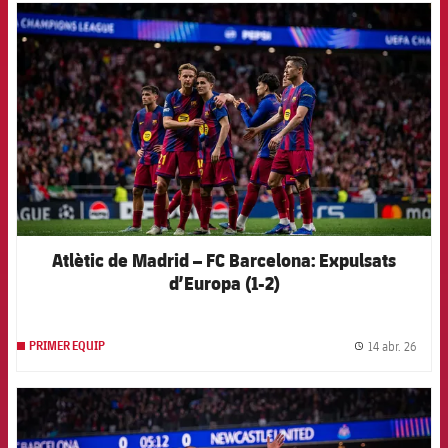
FCB Barcelona badge
Atlètic de Madrid – FC Barcelona: Expulsats
d’Europa (1-2)
14 abr. 26
PRIMER EQUIP
label.
FCB Barcelona badge