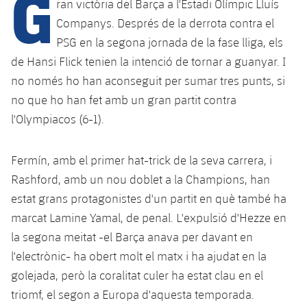
G
Calendari
ran victòria del Barça a l'Estadi Olímpic Lluís
Campus Estiu
Base
Companys. Després de la derrota contra el
SUB13
SUB13 B
Entrades
Barça Atlètic
PSG en la segona jornada de la fase lliga, els
plusicon
més
PLUSICON
MÉS
de Hansi Flick tenien la intenció de tornar a guanyar. I
SUB12
SUB12 C
Gameday Shows
Junior
Primer Equip
no només ho han aconseguit per sumar tres punts, si
Instal·lacions
plusicon
més
SUB11 A
no que ho han fet amb un gran partit contra
SUB11 C
Resultats
Cadet A
Actualitat
Barça Atlètic
Spotify Camp Nou
l'Olympiacos (6-1).
plusicon
més
SUB11 B
Classificacions
Cadet B
Calendari
Actualitat
Palau Blaugrana
Base
Fermín, amb el primer hat-trick de la seva carrera, i
plusicon
més
SUB10 A
Jugadors
Infantil A
Rashford, amb un nou doblet a la Champions, han
Entrades
Calendari
Estadi Johan Cruyff
Actualitat
estat grans protagonistes d'un partit en què també ha
SUB10 B
PLUSICON
MÉS
Fotos
Infantil B
marcat Lamine Yamal, de penal. L'expulsió d'Hezze en
Resultats
Resultats
Juvenil
Barça Cafe
Primer equip
SUB9 A
plusicon
més
la segona meitat -el Barça anava per davant en
plusicon
més
Història
Mini
Classificació
l'electrònic- ha obert molt el matx i ha ajudat en la
Classificació
Cadet A
Ciutat Esportiva
Actualitat
SUB9 B
Barça Atlètic
plusicon
més
golejada, però la coralitat culer ha estat clau en el
Serveis
Palmarès
plusicon
més
Jugadors
Jugadors
triomf, el segon a Europa d'aquesta temporada.
Cadet B
Calendari
SUB8 A
La Masia
Actualitat
Base