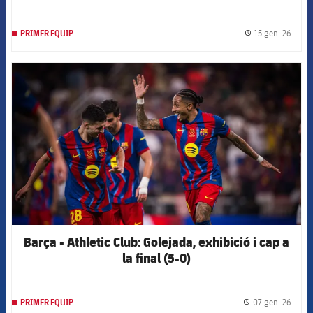
15 gen. 26
PRIMER EQUIP
label.
FCB Barcelona badge
Barça - Athletic Club: Golejada, exhibició i cap a
la final (5-0)
07 gen. 26
PRIMER EQUIP
label.