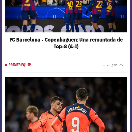
FC Barcelona - Copenhaguen: Una remuntada de
Top-8 (4-1)
28 gen. 26
PRIMER EQUIP
label.
FCB Barcelona badge