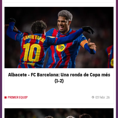
FCB Barcelona badge
Albacete - FC Barcelona: Una ronda de Copa més
(1-2)
03 febr. 26
PRIMER EQUIP
label.
FCB Barcelona badge