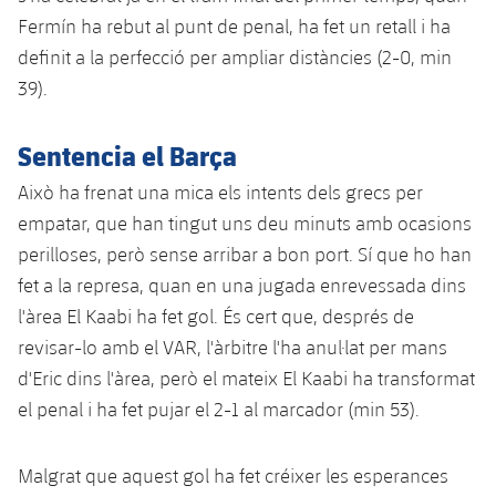
Jugadors
Classificació
Fermín ha rebut al punt de penal, ha fet un retall i ha
Juvenil
Notícies
Atletisme
plusicon
més
definit a la perfecció per ampliar distàncies (2-0, min
Fotos
Infantil
39).
Actualitat
Bàsquet en cadira de rodes
plusicon
més
Història
Aleví
Sentencia el Barça
Masculí
Actualitat
Hockey gel
plusicon
més
Palmarès
Això ha frenat una mica els intents dels grecs per
Femení
Jugadors
Actualitat
empatar, que han tingut uns deu minuts amb ocasions
Hoquei herba
plusicon
més
perilloses, però sense arribar a bon port. Sí que ho han
Agenda
Calendari
Jugadors
Notícies
fet a la represa, quan en una jugada enrevessada dins
Patinatge artístic
plusicon
més
l'àrea El Kaabi ha fet gol. És cert que, després de
Resultats
Calendari
Hockey Herba Masculí
Escola de Patinatge
Actualitat
revisar-lo amb el VAR, l'àrbitre l'ha anul·lat per mans
d'Eric dins l'àrea, però el mateix El Kaabi ha transformat
Classificació
Resultats
Hockey Herba Femení
Plantilla
Rugby
el penal i ha fet pujar el 2-1 al marcador (min 53).
plusicon
més
Classificació
Agenda
Actualitat
Voleibol
plusicon
més
Malgrat que aquest gol ha fet créixer les esperances