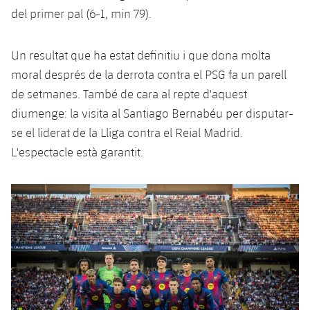
del primer pal (6-1, min 79).
Un resultat que ha estat definitiu i que dona molta
moral després de la derrota contra el PSG fa un parell
de setmanes. També de cara al repte d'aquest
diumenge: la visita al Santiago Bernabéu per disputar-
se el liderat de la Lliga contra el Reial Madrid.
L'espectacle està garantit.
Anterior
label.aria.chevronleft
Següent
label.aria.