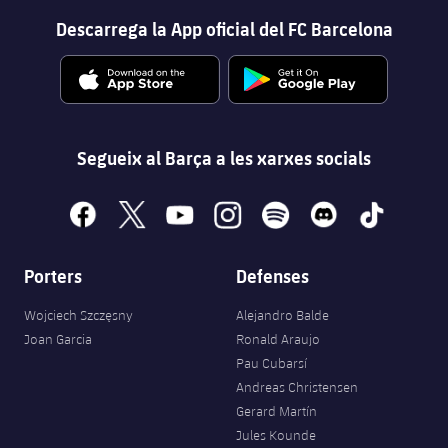
Descarrega la App oficial del FC Barcelona
Segueix al Barça a les xarxes socials
facebook
x
youtube
instagram
spotify
discord
tiktok
Porters
Defenses
Wojciech Szczęsny
Alejandro Balde
Joan Garcia
Ronald Araujo
Pau Cubarsí
Andreas Christensen
Gerard Martín
Jules Kounde