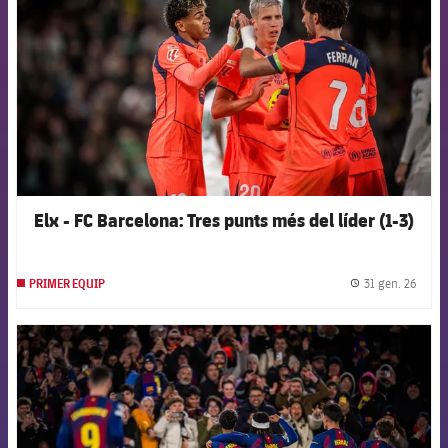
Elx - FC Barcelona: Tres punts més del líder (1-3)
31 gen. 26
PRIMER EQUIP
label.
FCB Barcelona badge