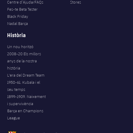
Centre d’Ajuda/FAQs
Stores
Fes-te Beta Tester
Black Friday
Nadal Barça
Història
Un nou horitzó
2008-20 Els millors
anys de la nostra
història
L'era del Dream Team
1950-61. Kubala i el
seu temps
1899-1909. Naixement
i supervivència
Barça en Champions
League