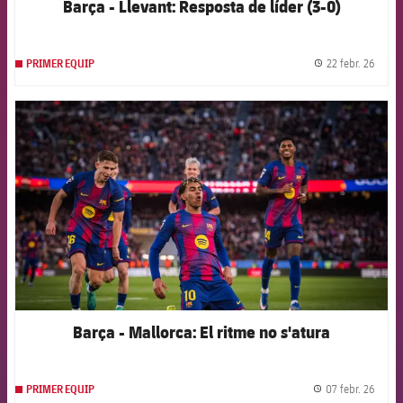
Barça - Llevant: Resposta de líder (3-0)
22 febr. 26
PRIMER EQUIP
label.
FCB Barcelona badge
Barça - Mallorca: El ritme no s'atura
07 febr. 26
PRIMER EQUIP
label.