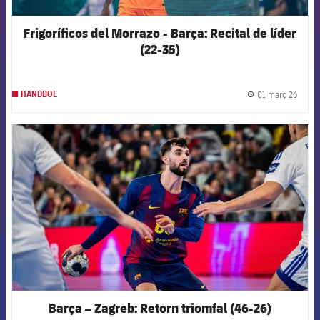
Frigoríficos del Morrazo - Barça: Recital de líder
(22-35)
01 març 26
HANDBOL
label.
FCB Barcelona badge
Barça – Zagreb: Retorn triomfal (46-26)