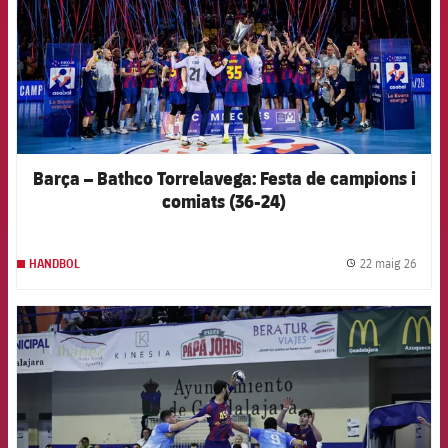
Barça – Bathco Torrelavega: Festa de campions i
comiats (36-24)
22 maig 26
HANDBOL
label.
FCB Barcelona badge