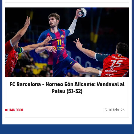
FCB Barcelona badge
FC Barcelona - Horneo Eón Alicante: Vendaval al
Palau (51-32)
10 febr. 26
HANDBOL
label.