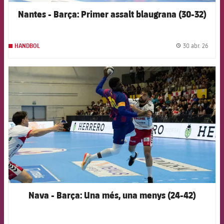
Nantes - Barça: Primer assalt blaugrana (30-32)
30 abr. 26
HANDBOL
label.
FCB Barcelona badge
Nava - Barça: Una més, una menys (24-42)