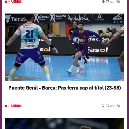
17 abr. 26
HANDBOL
label.
FCB Barcelona badge
Puente Genil - Barça: Pas ferm cap al títol (23-38)
04 abr. 26
HANDBOL
label.
FCB Barcelona badge