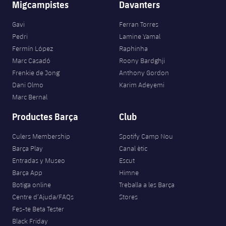
Migcampistes
Davanters
Gavi
Ferran Torres
Pedri
Lamine Yamal
Fermín López
Raphinha
Marc Casadó
Roony Bardghji
Frenkie de Jong
Anthony Gordon
Dani Olmo
Karim Adeyemi
Marc Bernal
Productes Barça
Club
Culers Membership
Spotify Camp Nou
Barça Play
Canal ètic
Entradas y Museo
Escut
Barça App
Himne
Botiga online
Treballa a les Barça
Centre d’Ajuda/FAQs
Stores
Fes-te Beta Tester
Black Friday