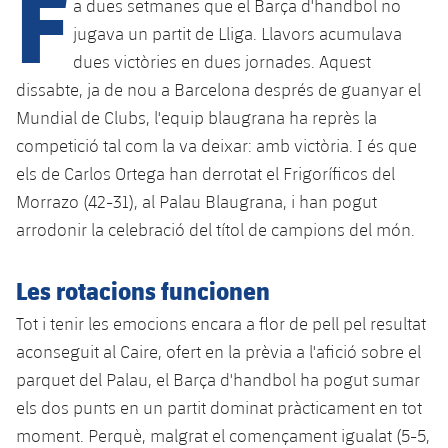
F
Calendari
a dues setmanes que el Barça d'handbol no
Campus Estiu
Base
jugava un partit de Lliga. Llavors acumulava
SUB13
SUB13 B
Entrades
Barça Atlètic
dues victòries en dues jornades. Aquest
plusicon
més
PLUSICON
MÉS
dissabte, ja de nou a Barcelona després de guanyar el
SUB12
SUB12 C
Gameday Shows
Junior
Primer Equip
Mundial de Clubs, l'equip blaugrana ha reprès la
Instal·lacions
plusicon
més
SUB11 A
competició tal com la va deixar: amb victòria. I és que
SUB11 C
Resultats
Cadet A
Actualitat
Barça Atlètic
Spotify Camp Nou
els de Carlos Ortega han derrotat el Frigoríficos del
plusicon
més
SUB11 B
Morrazo (42-31), al Palau Blaugrana, i han pogut
Classificacions
Cadet B
Calendari
Actualitat
Palau Blaugrana
Base
arrodonir la celebració del títol de campions del món.
plusicon
més
SUB10 A
Jugadors
Infantil A
Entrades
Calendari
Estadi Johan Cruyff
Actualitat
Les rotacions funcionen
SUB10 B
PLUSICON
MÉS
Fotos
Infantil B
Resultats
Tot i tenir les emocions encara a flor de pell pel resultat
Resultats
Juvenil
Barça Cafe
Primer equip
SUB9 A
plusicon
més
aconseguit al Caire, ofert en la prèvia a l'afició sobre el
plusicon
més
Història
Mini
Classificació
Classificació
parquet del Palau, el Barça d'handbol ha pogut sumar
Cadet A
Ciutat Esportiva
Actualitat
SUB9 B
Barça Atlètic
plusicon
més
Serveis
Palmarès
els dos punts en un partit dominat pràcticament en tot
plusicon
més
Jugadors
Jugadors
Cadet B
moment. Perquè, malgrat el començament igualat (5-5,
Calendari
SUB8 A
La Masia
Actualitat
Base