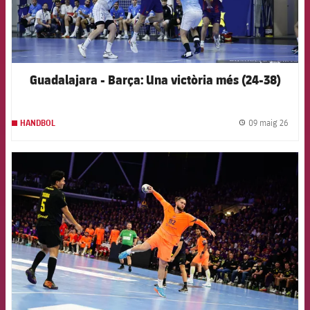
Guadalajara - Barça: Una victòria més (24-38)
09 maig 26
HANDBOL
label.
FCB Barcelona badge