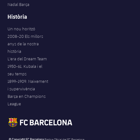
Nadal Barça
Història
Un nou horitzó
2008-20 Els millors
anys de la nostra
història
L'era del Dream Team
1950-61. Kubala i el
seu temps
1899-1909. Naixement
i supervivència
Barça en Champions
League
© Copyright FC Barcelona
Pàgina Oficial del FC Barcelona