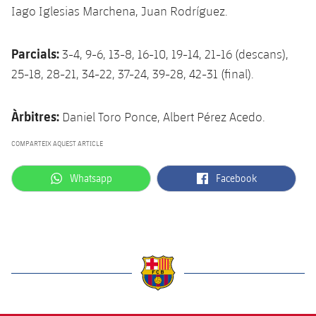
Iago Iglesias Marchena, Juan Rodríguez.
Parcials:
3-4, 9-6, 13-8, 16-10, 19-14, 21-16 (descans),
25-18, 28-21, 34-22, 37-24, 39-28, 42-31 (final).
Àrbitres:
Daniel Toro Ponce, Albert Pérez Acedo.
COMPARTEIX AQUEST ARTICLE
label.aria.whatsapp
label.aria.facebook
Whatsapp
Facebook
label.aria.barcelona