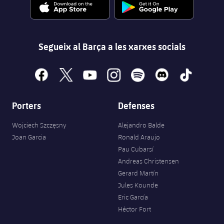
Segueix al Barça a les xarxes socials
facebook
x
youtube
instagram
spotify
discord
tiktok
Porters
Defenses
Wojciech Szczęsny
Alejandro Balde
Joan Garcia
Ronald Araujo
Pau Cubarsí
Andreas Christensen
Gerard Martín
Jules Kounde
Eric García
Héctor Fort