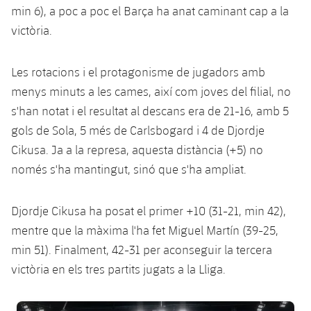
plusicon
més
Serveis Mèdics
min 6), a poc a poc el Barça ha anat caminant cap a la
Acreditacions
Fotos
Fotos
Infantil A
Entrades
SUB8 B
victòria.
Calendari
Campus Verano
Actualitat
Accessibilitat
Història
Instal·lacions
Infantil B
Resultats
Resultats
Juvenil
Les rotacions i el protagonisme de jugadors amb
PLUSICON
MÉS
Palmarès
menys minuts a les cames, així com joves del filial, no
Classificació
Jugadors
Cadet
Primer equip
s'han notat i el resultat al descans era de 21-16, amb 5
plusicon
més
gols de Sola, 5 més de Carlsbogard i 4 de Djordje
Jugadors
Classificació
Infantil
Actualitat
Barça Atlètic
Cikusa. Ja a la represa, aquesta distància (+5) no
plusicon
més
Fotos
només s'ha mantingut, sinó que s'ha ampliat.
Aleví
Calendari
Actualitat
Base
plusicon
més
Palmarès
Djordje Cikusa ha posat el primer +10 (31-21, min 42),
Entrades
Calendari
Campus Estiu
Actualitat
mentre que la màxima l'ha fet Miguel Martín (39-25,
Història
min 51). Finalment, 42-31 per aconseguir la tercera
Resultats
Resultats
Barça C
victòria en els tres partits jugats a la Lliga.
PLUSICON
MÉS
Classificació
Jugadors
Junior
Informació general
plusicon
més
FC Barcelona club badge