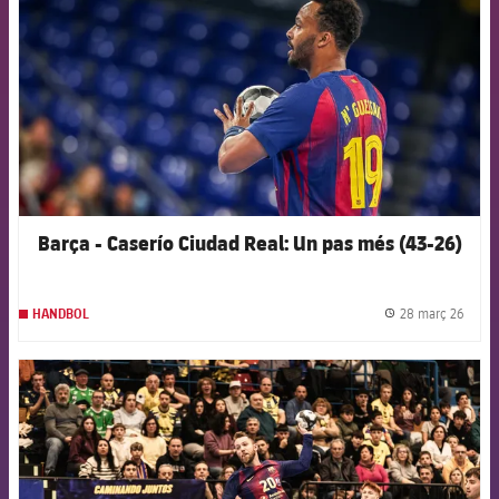
Barça - Caserío Ciudad Real: Un pas més (43-26)
28 març 26
HANDBOL
label.
FCB Barcelona badge