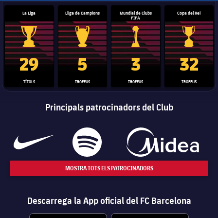
La Liga
Lliga de Campions
Mundial de Clubs
Copa del Rei
FIFA
Trofeu de la Liga
Trofeu de la Lliga de Campions
Trofeu del Mundial de Clubs
Copa del 
29
5
3
32
TÍTOLS
TROFEUS
TROFEUS
TROFEUS
Principals patrocinadors del Club
MOSTRA TOTS ELS PATROCINADORS
Descarrega la App oficial del FC Barcelona