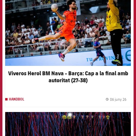
Viveros Herol BM Nava - Barça: Cap a la final amb
autoritat (27-38)
06 juny 26
HANDBOL
label.
FCB Barcelona badge