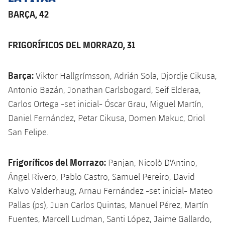
BARÇA, 42
FRIGORÍFICOS DEL MORRAZO, 31
Barça:
Viktor Hallgrímsson, Adrián Sola, Djordje Cikusa,
Antonio Bazán, Jonathan Carlsbogard, Seif Elderaa,
Carlos Ortega -set inicial- Óscar Grau, Miguel Martín,
Daniel Fernández, Petar Cikusa, Domen Makuc, Oriol
San Felipe.
Frigoríficos del Morrazo:
Panjan, Nicolò D'Antino,
Ángel Rivero, Pablo Castro, Samuel Pereiro, David
Kalvo Valderhaug, Arnau Fernández -set inicial- Mateo
Pallas (ps), Juan Carlos Quintas, Manuel Pérez, Martín
Fuentes, Marcell Ludman, Santi López, Jaime Gallardo,