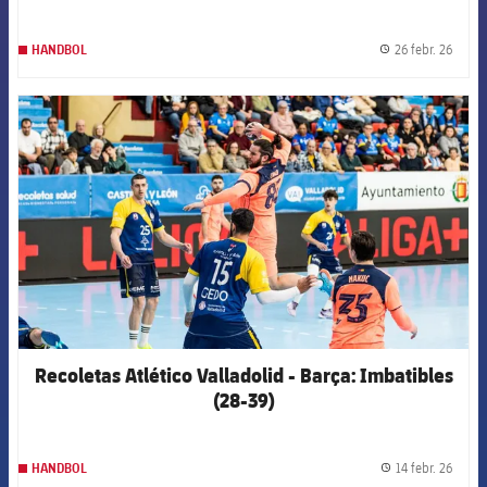
26 febr. 26
HANDBOL
label.
FCB Barcelona badge
Recoletas Atlético Valladolid - Barça: Imbatibles
(28-39)
14 febr. 26
HANDBOL
label.