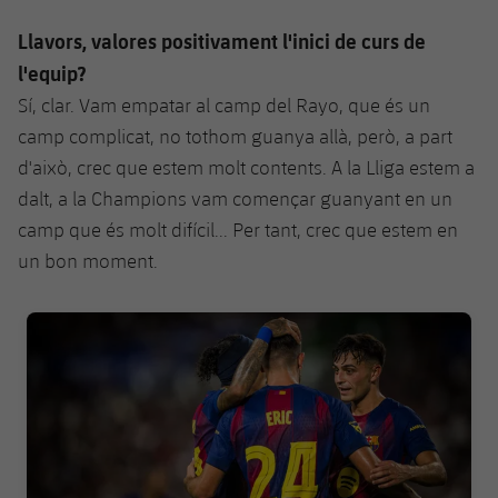
Jugadors
Classificació
Juvenil
Notícies
Atletisme
Llavors, valores positivament l'inici de curs de
plusicon
més
Fotos
l'equip?
Infantil
Actualitat
Bàsquet en cadira de rodes
Sí, clar. Vam empatar al camp del Rayo, que és un
plusicon
més
Història
camp complicat, no tothom guanya allà, però, a part
Aleví
Masculí
Actualitat
Hockey gel
d'això, crec que estem molt contents. A la Lliga estem a
plusicon
més
Palmarès
dalt, a la Champions vam començar guanyant en un
Femení
Jugadors
Actualitat
Hoquei herba
camp que és molt difícil... Per tant, crec que estem en
plusicon
més
un bon moment.
Agenda
Calendari
Jugadors
Notícies
Patinatge artístic
plusicon
més
FC Barcelona club badge
Resultats
Calendari
Hockey Herba Masculí
Escola de Patinatge
Actualitat
Classificació
Resultats
Hockey Herba Femení
Plantilla
Rugby
plusicon
més
Classificació
Agenda
Actualitat
Voleibol
plusicon
més