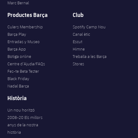
Marc Bernal
Productes Barça
Club
Culers Membership
Spotify Camp Nou
Barça Play
Canal ètic
Entradas y Museo
Escut
Barça App
Himne
Botiga online
Treballa a les Barça
Centre d’Ajuda/FAQs
Stores
Fes-te Beta Tester
Black Friday
Nadal Barça
Història
Un nou horitzó
2008-20 Els millors
FORÇA BARÇA
3,012
anys de la nostra
label.aria.fire
Força Barça
label.aria.forcabarca
història