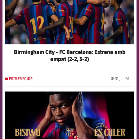
Birmingham City - FC Barcelona: Estrena amb
empat (2-2, 3-2)
31 jul. 26
PRIMER EQUIP
label.
FCB Barcelona badge