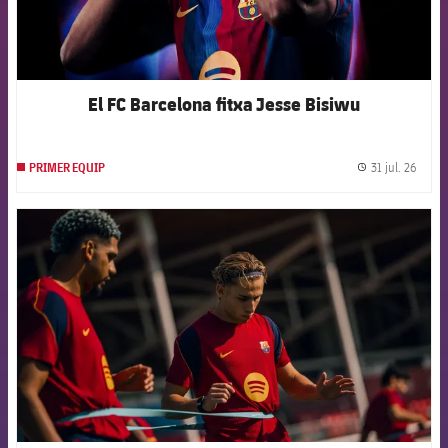
El FC Barcelona fitxa Jesse Bisiwu
31 jul. 26
PRIMER EQUIP
label.
FCB Barcelona badge