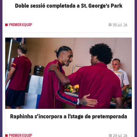
Doble sessió completada a St. George's Park
30 jul. 26
PRIMER EQUIP
label.
FCB Barcelona badge
Raphinha s’incorpora a l’stage de pretemporada
29 jul. 26
PRIMER EQUIP