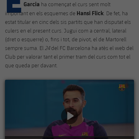
Calendari
Campus Estiu
Base
Garcia
ha començat el curs sent molt
SUB13
Hansi Flick
important en els esquemes de
. De fet, ha
SUB13 B
Entrades
Barça Atlètic
plusicon
més
estat titular en cinc dels sis partits que han disputat els
PLUSICON
MÉS
SUB12
SUB12 C
culers en el present curs. Jugui com a central, lateral
Gameday Shows
Junior
Primer Equip
Instal·lacions
plusicon
més
(dret o esquerre) o, fins i tot, de pivot, el de Martorell
SUB11 A
SUB11 C
Resultats
sempre suma. El
24
del FC Barcelona ha atès el web del
Cadet A
Actualitat
Barça Atlètic
Spotify Camp Nou
plusicon
més
Club per valorar tant el primer tram del curs com tot el
SUB11 B
Classificacions
Cadet B
que queda per davant.
Calendari
Actualitat
Palau Blaugrana
Base
plusicon
més
SUB10 A
Jugadors
Infantil A
Entrades
Calendari
Estadi Johan Cruyff
Actualitat
SUB10 B
PLUSICON
MÉS
Fotos
Infantil B
Resultats
Resultats
Juvenil
Barça Cafe
Primer equip
SUB9 A
plusicon
més
plusicon
més
Història
Mini
Classificació
Classificació
Cadet A
Ciutat Esportiva
Actualitat
SUB9 B
Barça Atlètic
plusicon
més
Serveis
Palmarès
plusicon
més
Jugadors
Jugadors
Cadet B
Calendari
SUB8 A
La Masia
Actualitat
Base