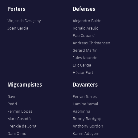
Porters
Defenses
Wojciech Szczęsny
Alejandro Balde
Joan Garcia
Ronald Araujo
Pau Cubarsí
Andreas Christensen
Gerard Martín
Jules Kounde
Eric García
Héctor Fort
Migcampistes
Davanters
Gavi
Ferran Torres
Pedri
Lamine Yamal
Fermín López
Raphinha
Marc Casadó
Roony Bardghji
Frenkie de Jong
Anthony Gordon
Dani Olmo
Karim Adeyemi