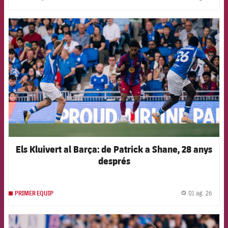
label.
FCB Barcelona badge
Els Kluivert al Barça: de Patrick a Shane, 28 anys
després
01 ag. 26
PRIMER EQUIP
label.
FCB Barcelona badge