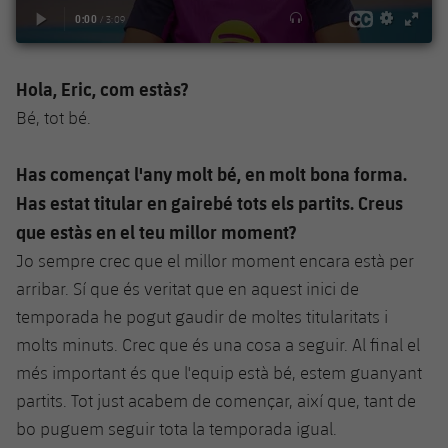
plusicon
més
Serveis Mèdics
Acreditacions
Fotos
Fotos
Infantil A
Entrades
SUB8 B
Calendari
Campus Verano
Actualitat
Accessibilitat
Història
Instal·lacions
Infantil B
Hola, Eric, com estàs?
Resultats
Resultats
Juvenil
Bé, tot bé.
PLUSICON
MÉS
Palmarès
Classificació
Jugadors
Cadet
Primer equip
plusicon
més
Has començat l'any molt bé, en molt bona forma.
Jugadors
Classificació
Has estat titular en gairebé tots els partits. Creus
Infantil
Actualitat
Barça Atlètic
plusicon
més
que estàs en el teu millor moment?
Fotos
Aleví
Calendari
Jo sempre crec que el millor moment encara està per
Actualitat
Base
plusicon
més
arribar. Sí que és veritat que en aquest inici de
Palmarès
Entrades
Calendari
temporada he pogut gaudir de moltes titularitats i
Campus Estiu
Actualitat
Història
molts minuts. Crec que és una cosa a seguir. Al final el
Resultats
Resultats
Barça C
més important és que l'equip està bé, estem guanyant
PLUSICON
MÉS
partits. Tot just acabem de començar, així que, tant de
Classificació
Jugadors
Junior
Informació general
bo puguem seguir tota la temporada igual.
plusicon
més