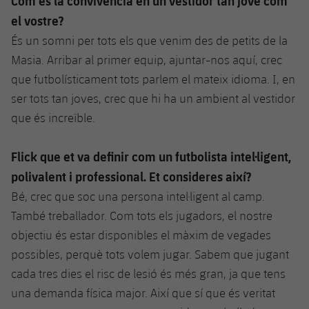
Com és la convivència en un vestidor tan jove com
el vostre?
És un somni per tots els que venim des de petits de la
Masia. Arribar al primer equip, ajuntar-nos aquí, crec
que futbolísticament tots parlem el mateix idioma. I, en
ser tots tan joves, crec que hi ha un ambient al vestidor
que és increïble.
Flick que et va definir com un futbolista intel·ligent,
polivalent i professional. Et consideres així?
Bé, crec que soc una persona intel·ligent al camp.
També treballador. Com tots els jugadors, el nostre
objectiu és estar disponibles el màxim de vegades
possibles, perquè tots volem jugar. Sabem que jugant
cada tres dies el risc de lesió és més gran, ja que tens
una demanda física major. Així que sí que és veritat