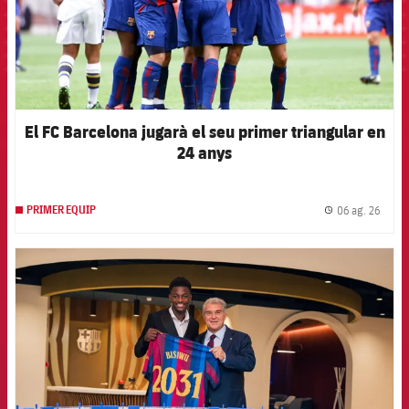
El FC Barcelona jugarà el seu primer triangular en
24 anys
06 ag. 26
PRIMER EQUIP
label.
FCB Barcelona badge