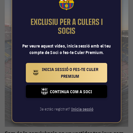
FCB Barcelona badge
EXCLUSIU PER A CULERS I
SOCIS
Per veure aquest vídeo, inicia sessió amb el teu
compte de Soci o fes-te Culer Premium.
INICIA SESSIÓ O FES-TE CULER
BARCELONA BADGE GOLD
PREMIUM
CONTINUA COM A SOCI
FC BARCELONA CLUB BADGE
Ja estàs registrat?
Inicia sessió