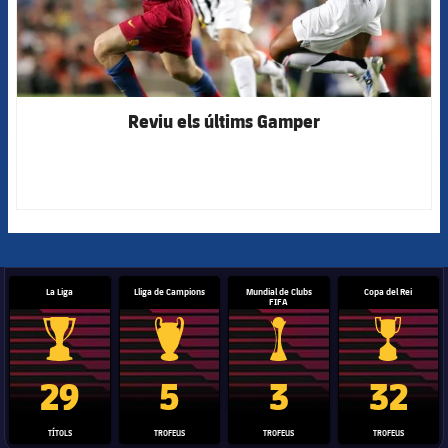
Reviu els últims Gamper
La Liga
Lliga de Campions
Mundial de Clubs
Copa del Rei
FIFA
Trofeu de la Liga
Trofeu de la Lliga de Campions
Trofeu del Mundial de Clubs
Copa del 
29
5
3
32
TÍTOLS
TROFEUS
TROFEUS
TROFEUS