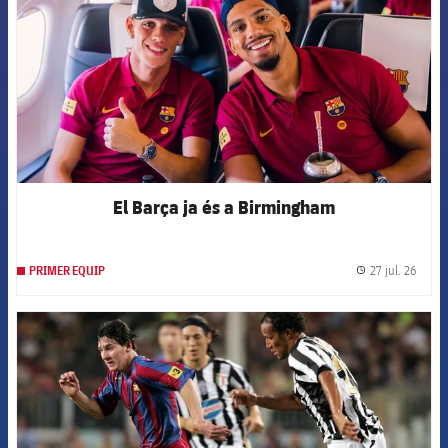
El Barça ja és a Birmingham
27 jul. 26
PRIMER EQUIP
label.
FCB Barcelona badge