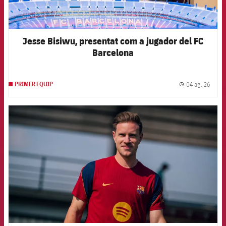
Jesse Bisiwu, presentat com a jugador del FC
Barcelona
04 ag. 26
PRIMER EQUIP
label.
FCB Barcelona badge