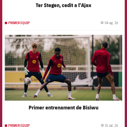
Ter Stegen, cedit a l’Ajax
04 ag. 26
PRIMER EQUIP
label.
FCB Barcelona badge
Primer entrenament de Bisiwu
01 ag. 26
PRIMER EQUIP