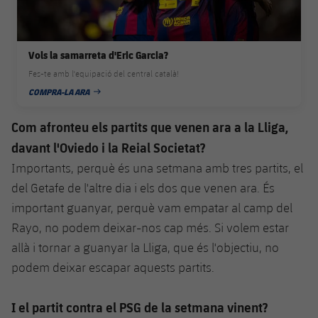
Jugadors
Notícies
Apunta't a les amateurs
plusicon
més
Calendari
Voleibol masculí
Vols la samarreta d'Eric Garcia?
Apunta't a les amateurs
PLUSICON
MÉS
Fes-te amb l'equipació del central català!
Resultats
Voleibol femení
COMPRA-LA ARA
Carnet de l'Esportista Amateur
League of Legends
DATA DE PUBLICACIÓ
Classificació
Com afronteu els partits que venen ara a la Lliga,
VALORANT Rising
davant l'Oviedo i la Reial Societat?
Fotos
VALORANT Game Changers
Importants, perquè és una setmana amb tres partits, el
del Getafe de l'altre dia i els dos que venen ara. És
eFootball
important guanyar, perquè vam empatar al camp del
Rayo, no podem deixar-nos cap més. Si volem estar
allà i tornar a guanyar la Lliga, que és l'objectiu, no
podem deixar escapar aquests partits.
I el partit contra el PSG de la setmana vinent?