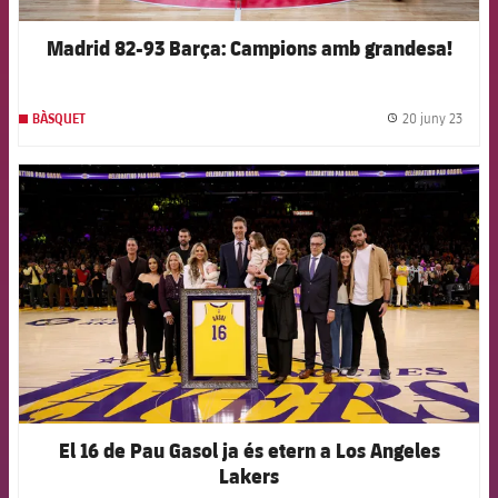
Madrid 82-93 Barça: Campions amb grandesa!
20 juny 23
BÀSQUET
label.
FCB Barcelona badge
El 16 de Pau Gasol ja és etern a Los Angeles
Lakers