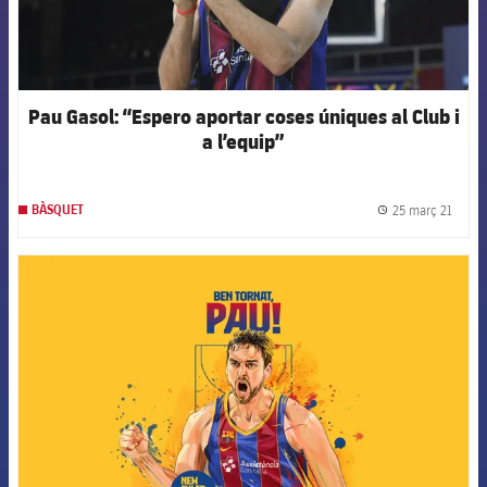
Pau Gasol: “Espero aportar coses úniques al Club i
a l’equip”
25 març 21
BÀSQUET
label.
FCB Barcelona badge