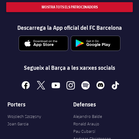
MOSTRA TOTS ELS PATROCINADORS
Descarrega la App oficial del FC Barcelona
Segueix al Barça a les xarxes socials
facebook
x
youtube
instagram
spotify
discord
tiktok
Porters
Defenses
Wojciech Szczęsny
Alejandro Balde
Joan Garcia
Ronald Araujo
Pau Cubarsí
Andreas Christensen