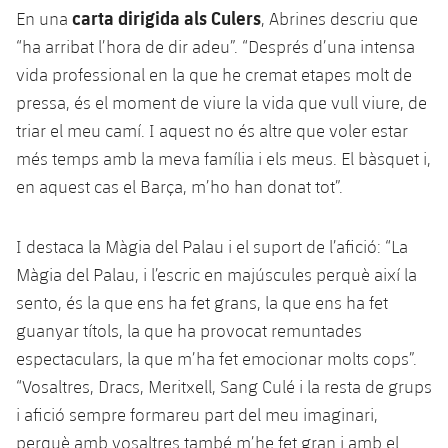
Jugadors
carta dirigida als Culers
Classificació
En una
, Abrines descriu que
Juvenil
Notícies
Atletisme
plusicon
més
“ha arribat l’hora de dir adeu”. “Després d’una intensa
Fotos
Infantil
vida professional en la que he cremat etapes molt de
Actualitat
Bàsquet en cadira de rodes
plusicon
més
pressa, és el moment de viure la vida que vull viure, de
Història
Aleví
triar el meu camí. I aquest no és altre que voler estar
Masculí
Actualitat
Hockey gel
plusicon
més
més temps amb la meva família i els meus. El bàsquet i,
Palmarès
en aquest cas el Barça, m’ho han donat tot”.
Femení
Jugadors
Actualitat
Hoquei herba
plusicon
més
Agenda
Calendari
I destaca la Màgia del Palau i el suport de l’afició: “La
Jugadors
Notícies
Patinatge artístic
plusicon
més
Màgia del Palau, i l’escric en majúscules perquè així la
Resultats
Calendari
sento, és la que ens ha fet grans, la que ens ha fet
Hockey Herba Masculí
Escola de Patinatge
Actualitat
guanyar títols, la que ha provocat remuntades
Classificació
Resultats
Hockey Herba Femení
espectaculars, la que m’ha fet emocionar molts cops”.
Plantilla
Rugby
plusicon
més
“Vosaltres, Dracs, Meritxell, Sang Culé i la resta de grups
Classificació
Agenda
i afició sempre formareu part del meu imaginari,
Actualitat
Voleibol
plusicon
més
perquè amb vosaltres també m’he fet gran i amb el