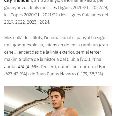
i, amb 25 anys, va tornar al Palau, per
guanyar vuit títols més: Les Lligues 2020/21 i 2022/23,
les Copes 2020/21 i 2021/22 i les Lligues Catalanes del
2019, 2022, 2023 i 2024.
Més enllà dels títols, l'internacional espanyol ha sigut
un jugador explosiu, intens en defensa i amb un gran
canell i encert des de la línia exterior, sent el tercer
màxim triplista de la història del Club a l’ACB. N’ha
anotat 474 (41,5% d’encert), només per darrere d’Epi
(627, 42,9%) i de Juan Carlos Navarro (1.179, 38,3%).
Anterior
label.aria.chevronleft
Següent
label.aria.