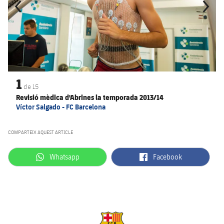
1
de
15
Revisió mèdica d'Abrines la temporada 2013/14
Víctor Salgado - FC Barcelona
COMPARTEIX AQUEST ARTICLE
label.aria.whatsapp
label.aria.facebook
Whatsapp
Facebook