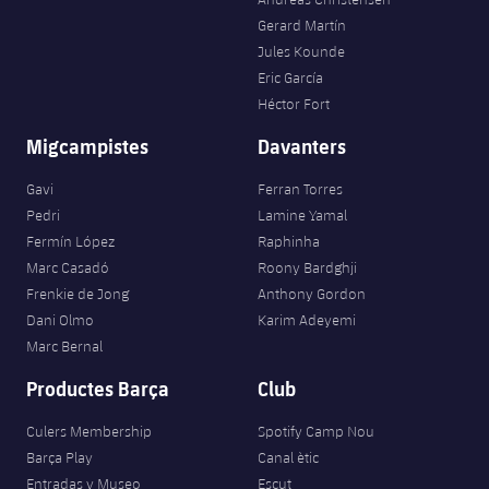
Gerard Martín
Jules Kounde
Eric García
Héctor Fort
Migcampistes
Davanters
Gavi
Ferran Torres
Pedri
Lamine Yamal
Fermín López
Raphinha
Marc Casadó
Roony Bardghji
Frenkie de Jong
Anthony Gordon
Dani Olmo
Karim Adeyemi
Marc Bernal
Productes Barça
Club
Culers Membership
Spotify Camp Nou
Barça Play
Canal ètic
Entradas y Museo
Escut