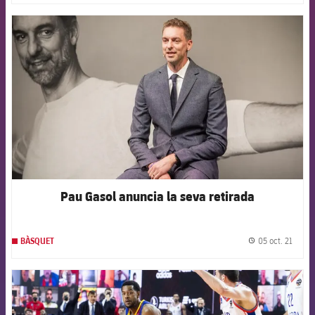
FCB Barcelona badge
Pau Gasol anuncia la seva retirada
05 oct. 21
BÀSQUET
label.
FCB Barcelona badge