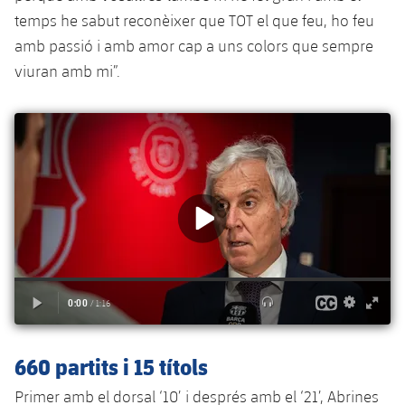
Jugadors
temps he sabut reconèixer que TOT el que feu, ho feu
Notícies
Apunta't a les amateurs
plusicon
més
amb passió i amb amor cap a uns colors que sempre
Calendari
Voleibol masculí
viuran amb mi”.
Apunta't a les amateurs
PLUSICON
MÉS
Resultats
Voleibol femení
Carnet de l'Esportista Amateur
League of Legends
Classificació
VALORANT Rising
Fotos
VALORANT Game Changers
eFootball
660 partits i 15 títols
Primer amb el dorsal ‘10’ i després amb el ‘21’, Abrines