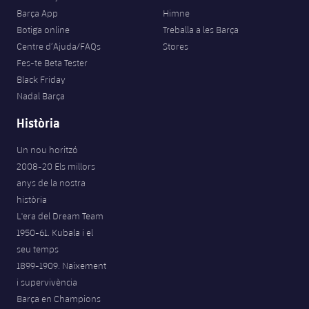
Barça App
Himne
Botiga online
Treballa a les Barça
Centre d’Ajuda/FAQs
Stores
Fes-te Beta Tester
Black Friday
Nadal Barça
Història
Un nou horitzó
2008-20 Els millors
anys de la nostra
història
L'era del Dream Team
1950-61. Kubala i el
seu temps
1899-1909. Naixement
i supervivència
Barça en Champions