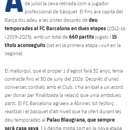
Calendari
Campus Estiu
Base
de juliol la seva retirada com a jugador
professional de bàsquet. El fins ara capità del
SUB13
SUB13 B
Entrades
Barça Atlètic
deu
plusicon
més
Barça diu adeu a les pistes després de
PLUSICON
MÉS
SUB12
temporades al FC Barcelona en dues etapes
SUB12 C
(2012-16
Gameday Shows
Junior
Primer Equip
Instal·lacions
plusicon
més
660 partits
15
i 2019-2025), amb un total de
jugats i
SUB11 A
SUB11 C
títols aconseguits
Resultats
(set en la primera etapa i vuit en la
Cadet A
Actualitat
Barça Atlètic
Spotify Camp Nou
plusicon
més
segona).
SUB11 B
Classificacions
Cadet B
Calendari
Actualitat
Palau Blaugrana
Base
plusicon
més
SUB10 A
El mallorquí, que el proper 1 d’agost farà 32 anys, tenia
Jugadors
Infantil A
Entrades
contracte fins el 30 de juny del 2026. Després d’unes
Calendari
Estadi Johan Cruyff
Actualitat
SUB10 B
PLUSICON
MÉS
converses cordials amb el Club, s’ha arribat a un acord
Fotos
Infantil B
Resultats
Resultats
per donar per finalitzada la relació que unia ambdues
Juvenil
Barça Cafe
Primer equip
SUB9 A
plusicon
més
plusicon
més
Història
parts. El FC Barcelona agraeix a Abrines tot l’esforç
Mini
Classificació
Classificació
Cadet A
realitzat i el bàsquet d’alt nivell que ha ofert durant les
Ciutat Esportiva
Actualitat
SUB9 B
Barça Atlètic
plusicon
més
Serveis
Palmarès
Palau Blaugrana, que sempre
deu temporades al
plusicon
més
Jugadors
Jugadors
Cadet B
Calendari
serà casa seva
SUB8 A
. I li desitja molta sort en la nova etapa
La Masia
Actualitat
Base