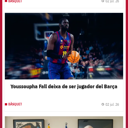
02 jul. 26
BÀSQUET
label.
FCB Barcelona badge
Youssoupha Fall deixa de ser jugador del Barça
02 jul. 26
BÀSQUET
label.
FCB Barcelona badge