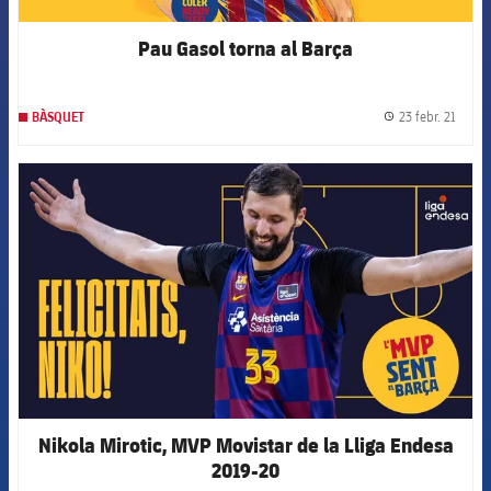
Pau Gasol torna al Barça
23 febr. 21
BÀSQUET
label.
FCB Barcelona badge
Nikola Mirotic, MVP Movistar de la Lliga Endesa
2019-20