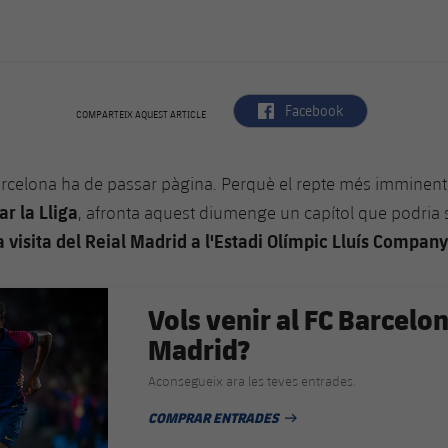
label.aria.facebook
Facebook
COMPARTEIX AQUEST ARTICLE
arcelona ha de passar pàgina. Perquè el repte més imminen
r la Lliga
, afronta aquest diumenge un capítol que podria 
a visita del Reial Madrid a l'Estadi Olímpic Lluís Compan
Vols venir al FC Barcelo
Madrid?
Aconsegueix ara les teves entrades.
COMPRAR ENTRADES
DATA DE PUBLICACIÓ