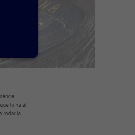
sència
 que hi ha al
 rodar la