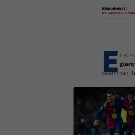
fcbarcelona.cat
11:00AM DIJOUS 08 MAIG
E
l FC B
guanya
l
determinant:
FC Barcelona club badge