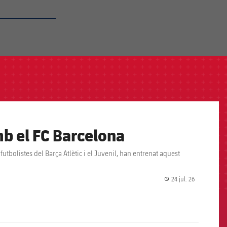
b el FC Barcelona
utbolistes del Barça Atlètic i el Juvenil, han entrenat aquest
24 jul. 26
label.share.