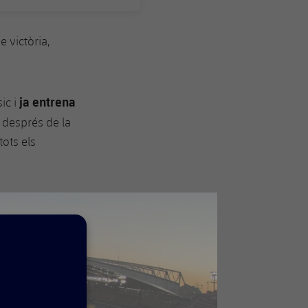
e victòria,
ja entrena
ic i
a després de la
tots els