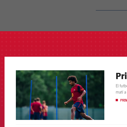
label.aria.barcelon
Pr
FCB Barcelona badge
El fut
matí a 
PRI