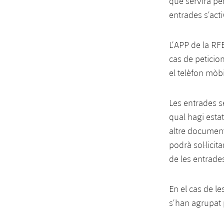
que servirà pe
entrades s’acti
L’APP de la RFE
cas de peticion
el telèfon mòbil
Les entrades se
qual hagi esta
altre document 
podrà sol·licit
de les entrades
En el cas de l
s’han agrupat 