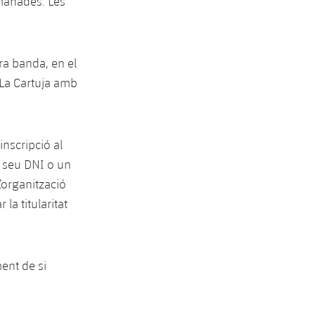
emanades. Les
ra banda, en el
e La Cartuja amb
inscripció al
l seu DNI o un
’organització
la titularitat
ent de si