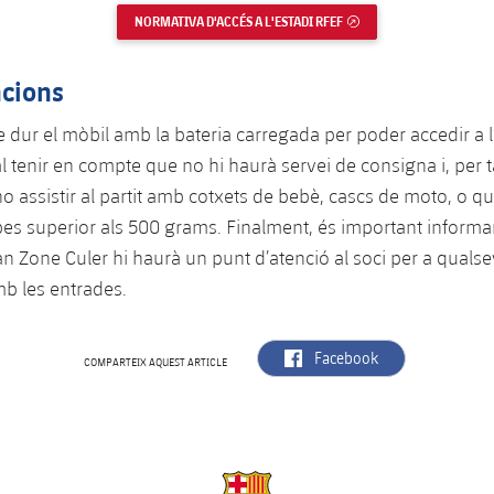
NORMATIVA D'ACCÉS A L'ESTADI RFEF
ENLLAÇ EXTERN
cions
e dur el mòbil amb la bateria carregada per poder accedir a 
l tenir en compte que no hi haurà servei de consigna i, per t
 assistir al partit amb cotxets de bebè, cascs de moto, o qu
es superior als 500 grams. Finalment, és important informa
an Zone Culer hi haurà un punt d’atenció al soci per a qualse
b les entrades.
label.aria.facebook
Facebook
COMPARTEIX AQUEST ARTICLE