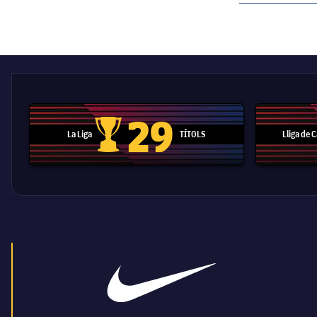
label.aria.barcelon
29
La Liga
TÍTOLS
Lliga de
Trofeu de la Liga