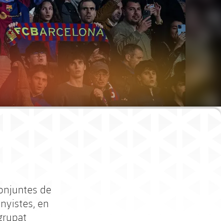
conjuntes de
enyistes, en
grupat