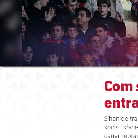
Com s
entra
S’han de tra
socis i sòcie
canvi, rebr