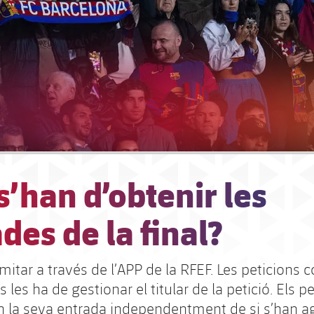
’han d’obtenir les
des de la final?
mitar a través de l’APP de la RFEF. Les peticions 
s les ha de gestionar el titular de la petició. Els p
an la seva entrada independentment de si s’han a