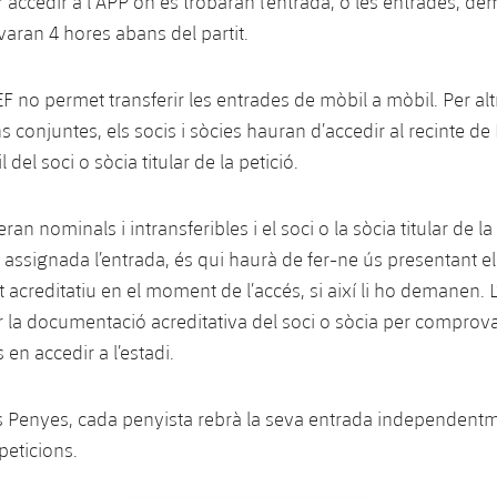
r accedir a l’APP on es trobaran l’entrada, o les entrades, d
varan 4 hores abans del partit.
F no permet transferir les entrades de mòbil a mòbil. Per alt
s conjuntes, els socis i sòcies hauran d’accedir al recinte d
 del soci o sòcia titular de la petició.
ran nominals i intransferibles i el soci o la sòcia titular de la 
t assignada l’entrada, és qui haurà de fer-ne ús presentant e
acreditatiu en el moment de l’accés, si així li ho demanen. L
ar la documentació acreditativa del soci o sòcia per comprovar 
 en accedir a l’estadi.
es Penyes, cada penyista rebrà la seva entrada independentm
peticions.