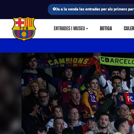
⚽Ja a la venda les entrades per als primers part
ENTRADES I MUSEU
BOTIGA
CULE
LABEL.SHARE.CARETDOWN
FC Barcelona club badge