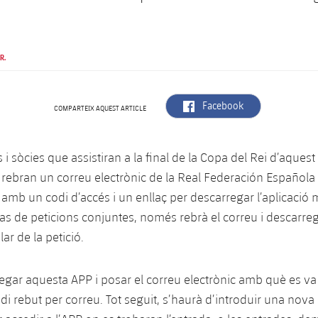
R.
label.aria.facebook
Facebook
COMPARTEIX AQUEST ARTICLE
s i sòcies que assistiran a la final de la Copa del Rei d’aquest
a rebran un correu electrònic de la Real Federación Española
 amb un codi d’accés i un enllaç per descarregar l’aplicació 
cas de peticions conjuntes, només rebrà el correu i descarreg
lar de la petició.
egar aquesta APP i posar el correu electrònic amb què es va so
codi rebut per correu. Tot seguit, s’haurà d’introduir una nov