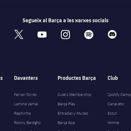
Segueix al Barça a les xarxes socials
book
x
youtube
instagram
spotify
discord
s
Davanters
Productes Barça
Club
Ferran Torres
Culers Membership
Spotify Camp
Lamine Yamal
Barça Play
Canal ètic
Raphinha
Entradas y Museo
Escut
Roony Bardghji
Barça App
Himne