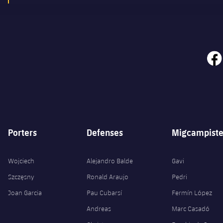
face
Porters
Defenses
Migcampiste
Wojciech
Alejandro Balde
Gavi
Szczęsny
Ronald Araujo
Pedri
Joan Garcia
Pau Cubarsí
Fermín López
Andreas
Marc Casadó