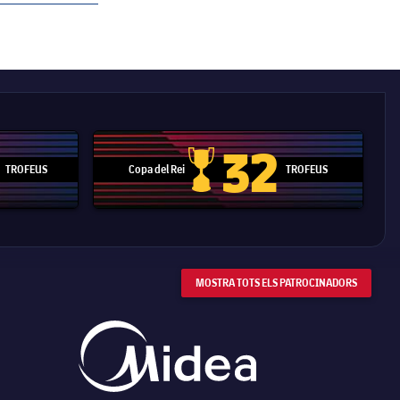
32
TROFEUS
Copa del Rei
TROFEUS
 Mundial de Clubs
Copa del Rei
MOSTRA TOTS ELS PATROCINADORS