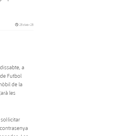
Data de publicació
25 d’abr. 25
 dissabte, a
 de Futbol
mòbil de la
arà les
l·licitar
a contrasenya