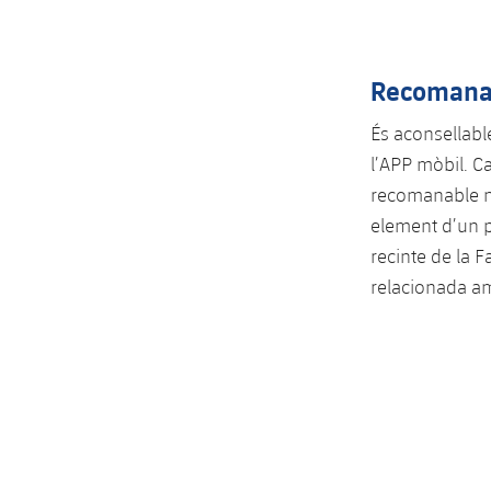
Recomana
És aconsellabl
l’APP mòbil. Ca
recomanable no
element d’un p
recinte de la F
relacionada am