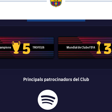
a
5
3
 Campions
TROFEUS
Mundial de Clubs FIFA
Trofeu de la Lliga de Campions
Trofeu del
Principals patrocinadors del Club