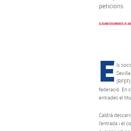
peticions
11:31AM DIVENDRES 25 AB
E
ls soci
Sevill
(RFEF)
federació. En 
entrades el titu
Caldrà descarr
l’entrada i el 