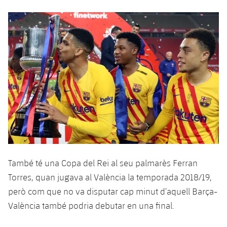
Jugadors
Classificació
Juvenil
Notícies
Atletisme
plusicon
més
Fotos
Infantil
Actualitat
Bàsquet en cadira de rodes
plusicon
més
Història
Aleví
Masculí
Actualitat
Hockey gel
plusicon
més
Palmarès
Femení
Jugadors
Actualitat
Hoquei herba
plusicon
més
Agenda
Calendari
Jugadors
Notícies
Patinatge artístic
plusicon
més
Resultats
Calendari
Hockey Herba Masculí
Escola de Patinatge
Actualitat
També té una Copa del Rei al seu palmarès Ferran
Classificació
Torres, quan jugava al València la temporada 2018/19,
Resultats
Hockey Herba Femení
Plantilla
Rugby
plusicon
més
però com que no va disputar cap minut d’aquell Barça-
Classificació
València també podria debutar en una final.
Agenda
Actualitat
Voleibol
plusicon
més