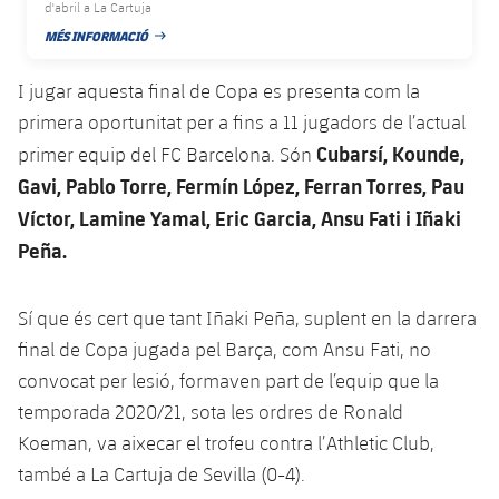
plusicon
més
d'abril a La Cartuja
Serveis Mèdics
Acreditacions
Fotos
Fotos
Infantil A
MÉS INFORMACIÓ
Entrades
SUB8 B
DATA DE PUBLICACIÓ
Calendari
Campus Verano
Actualitat
Accessibilitat
Història
Instal·lacions
I jugar aquesta final de Copa es presenta com la
Infantil B
Resultats
Resultats
Juvenil
primera oportunitat per a fins a 11 jugadors de l’actual
PLUSICON
MÉS
Palmarès
Cubarsí, Kounde,
primer equip del FC Barcelona. Són
Classificació
Jugadors
Cadet
Primer equip
plusicon
més
Gavi, Pablo Torre, Fermín López, Ferran Torres, Pau
Jugadors
Víctor, Lamine Yamal, Eric Garcia, Ansu Fati i Iñaki
Classificació
Infantil
Actualitat
Barça Atlètic
plusicon
més
Peña.
Fotos
Aleví
Calendari
Actualitat
Base
plusicon
més
Sí que és cert que tant Iñaki Peña, suplent en la darrera
Palmarès
Entrades
final de Copa jugada pel Barça, com Ansu Fati, no
Calendari
Campus Estiu
Actualitat
Història
convocat per lesió, formaven part de l’equip que la
Resultats
Resultats
temporada 2020/21, sota les ordres de Ronald
Barça C
PLUSICON
MÉS
Koeman, va aixecar el trofeu contra l’Athletic Club,
Classificació
Jugadors
Junior
també a La Cartuja de Sevilla (0-4).
Informació general
plusicon
més