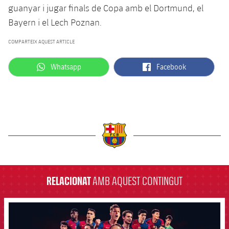
guanyar i jugar finals de Copa amb el Dortmund, el
Bayern i el Lech Poznan.
COMPARTEIX AQUEST ARTICLE
label.aria.whatsapp
label.aria.facebook
Whatsapp
Facebook
label.aria.barcelona
RELACIONAT
AMB AQUEST CONTINGUT
FCB Barcelona badge