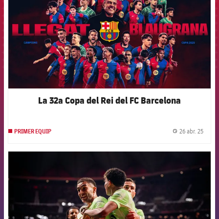
La 32a Copa del Rei del FC Barcelona
26 abr. 25
PRIMER EQUIP
label.
FCB Barcelona badge