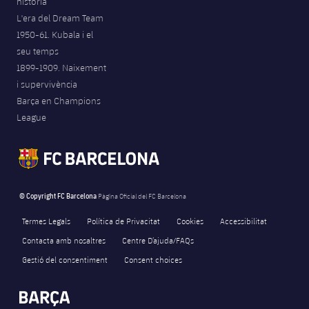
història
L'era del Dream Team
1950-61. Kubala i el
seu temps
1899-1909. Naixement
i supervivència
Barça en Champions
League
© Copyright FC Barcelona
Pàgina Oficial del FC Barcelona
Termes Legals
Política de Privacitat
Cookies
Accessibilitat
Contacta amb nosaltres
Centre D’ajuda/FAQs
Gestió del consentiment
Consent choices
FORÇA BARÇA
4,642
label.aria.fire
Força Barça
label.aria.forcabarca