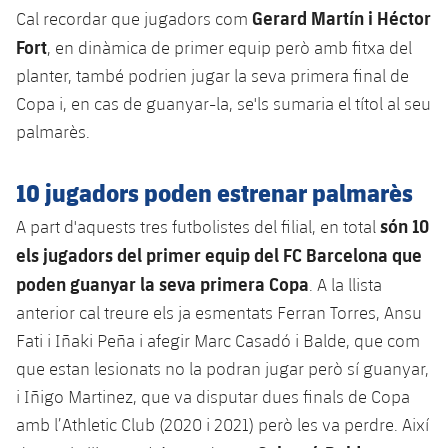
Gerard Martín i Héctor
Cal recordar que jugadors com
Jugadors
Notícies
Apunta't a les amateurs
plusicon
més
Fort
, en dinàmica de primer equip però amb fitxa del
Calendari
planter, també podrien jugar la seva primera final de
Voleibol masculí
Apunta't a les amateurs
PLUSICON
MÉS
Copa i, en cas de guanyar-la, se'ls sumaria el títol al seu
Resultats
Voleibol femení
palmarès.
Carnet de l'Esportista Amateur
League of Legends
Classificació
VALORANT Rising
10 jugadors poden estrenar palmarès
Fotos
són 10
A part d'aquests tres futbolistes del filial, en total
VALORANT Game Changers
els jugadors del primer equip del FC Barcelona que
poden guanyar la seva primera Copa
eFootball
. A la llista
anterior cal treure els ja esmentats Ferran Torres, Ansu
Fati i Iñaki Peña i afegir Marc Casadó i Balde, que com
que estan lesionats no la podran jugar però sí guanyar,
i Iñigo Martinez, que va disputar dues finals de Copa
amb l’Athletic Club (2020 i 2021) però les va perdre. Així