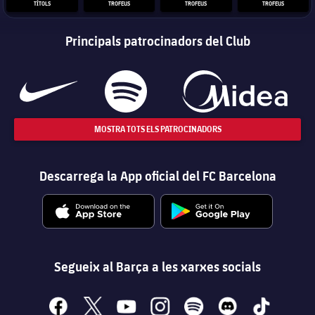
TÍTOLS
TROFEUS
TROFEUS
TROFEUS
Principals patrocinadors del Club
MOSTRA TOTS ELS PATROCINADORS
Descarrega la App oficial del FC Barcelona
Segueix al Barça a les xarxes socials
facebook
x
youtube
instagram
spotify
discord
tiktok