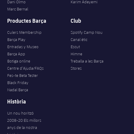
Dani Olmo
Karim Adeyemi
Marc Bernal
Productes Barça
Club
Culers Membership
Spotify Camp Nou
Barça Play
Canal ètic
Entradas y Museo
Escut
Barça App
Himne
Botiga online
Treballa a les Barça
Centre d’Ajuda/FAQs
Stores
Fes-te Beta Tester
Black Friday
Nadal Barça
Història
Un nou horitzó
2008-20 Els millors
anys de la nostra