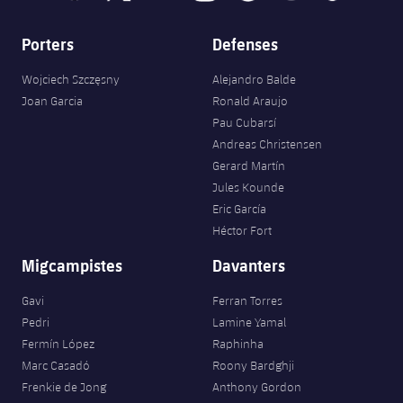
Porters
Defenses
Wojciech Szczęsny
Alejandro Balde
Joan Garcia
Ronald Araujo
Pau Cubarsí
Andreas Christensen
Gerard Martín
Jules Kounde
Eric García
Héctor Fort
Migcampistes
Davanters
Gavi
Ferran Torres
Pedri
Lamine Yamal
Fermín López
Raphinha
Marc Casadó
Roony Bardghji
Frenkie de Jong
Anthony Gordon