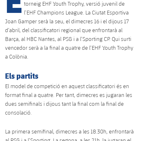
Calendari
Campus Estiu
Base
torneig EHF Youth Trophy, versió juvenil de
l’EHF Champions League. La Ciutat Esportiva
SUB13
SUB13 B
Entrades
Barça Atlètic
plusicon
més
Joan Gamper serà la seu, el dimecres 16 i el dijous 17
PLUSICON
MÉS
SUB12
d’abril, del classificatori regional que enfrontarà al
SUB12 C
Gameday Shows
Junior
Primer Equip
Instal·lacions
plusicon
més
Barça, al HBC Nantes, al PSG i a l’Sporting CP. Qui surti
SUB11 A
SUB11 C
vencedor serà a la final a quatre de l’EHF Youth Trophy
Resultats
Cadet A
Actualitat
Barça Atlètic
Spotify Camp Nou
plusicon
més
a Colònia.
SUB11 B
Classificacions
Cadet B
Calendari
Actualitat
Palau Blaugrana
Base
Els partits
plusicon
més
SUB10 A
Jugadors
Infantil A
Entrades
El model de competició en aquest classificatori és en
Calendari
Estadi Johan Cruyff
Actualitat
SUB10 B
PLUSICON
MÉS
format final a quatre. Per tant, dimecres es jugaran les
Fotos
Infantil B
Resultats
Resultats
dues semifinals i dijous tant la final com la final de
Juvenil
Barça Cafe
Primer equip
SUB9 A
plusicon
més
plusicon
més
Història
consolació.
Mini
Classificació
Classificació
Cadet A
Ciutat Esportiva
Actualitat
SUB9 B
Barça Atlètic
plusicon
més
Serveis
Palmarès
plusicon
més
La primera semifinal, dimecres a les 18.30h, enfrontarà
Jugadors
Jugadors
Cadet B
Calendari
SUB8 A
La Masia
Actualitat
al PSG i a l’Sporting. La segona, a les 21h, la jugaran el
Base