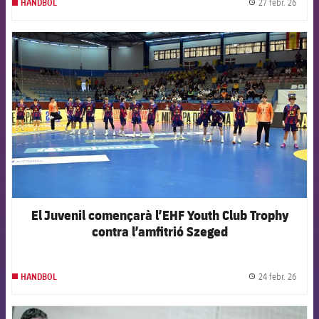
27 febr. 26
HANDBOL
label.
FCB Barcelona badge
El Juvenil començarà l’EHF Youth Club Trophy
contra l’amfitrió Szeged
24 febr. 26
HANDBOL
label.
FCB Barcelona badge