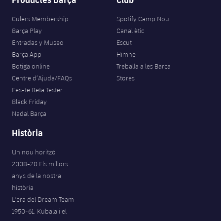
Culers Membership
Spotify Camp Nou
Barça Play
Canal ètic
Entradas y Museo
Escut
Barça App
Himne
Botiga online
Treballa a les Barça
Centre d’Ajuda/FAQs
Stores
Fes-te Beta Tester
Black Friday
Nadal Barça
Història
Un nou horitzó
2008-20 Els millors
anys de la nostra
història
L'era del Dream Team
1950-61. Kubala i el