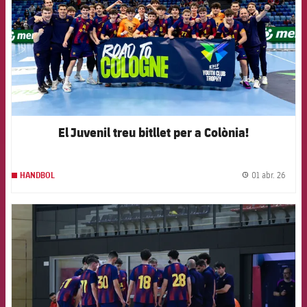
El Juvenil treu bitllet per a Colònia!
01 abr. 26
HANDBOL
label.
FCB Barcelona badge