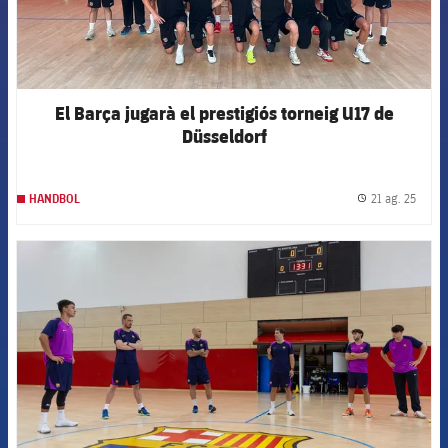
El Barça jugarà el prestigiós torneig U17 de
Düsseldorf
21 ag. 25
HANDBOL
label.
FCB Barcelona badge