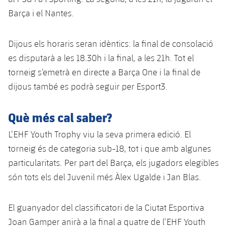
plusicon
més
Serveis Mèdics
Acreditacions
Fotos
Barça i el Nantes.
Fotos
Infantil A
Entrades
SUB8 B
Calendari
Campus Verano
Actualitat
Accessibilitat
Història
Instal·lacions
Infantil B
Dijous els horaris seran idèntics: la final de consolació
Resultats
Resultats
Juvenil
es disputarà a les 18.30h i la final, a les 21h. Tot el
PLUSICON
MÉS
Palmarès
Classificació
torneig s’emetrà en directe a Barça One i la final de
Jugadors
Cadet
Primer equip
plusicon
més
dijous també es podrà seguir per Esport3.
Jugadors
Classificació
Infantil
Actualitat
Barça Atlètic
plusicon
més
Què més cal saber?
Fotos
Aleví
Calendari
L’EHF Youth Trophy viu la seva primera edició. El
Actualitat
Base
plusicon
més
Palmarès
torneig és de categoria sub-18, tot i que amb algunes
Entrades
Calendari
particularitats. Per part del Barça, els jugadors elegibles
Campus Estiu
Actualitat
Història
són tots els del Juvenil més Àlex Ugalde i Jan Blas.
Resultats
Resultats
Barça C
PLUSICON
MÉS
El guanyador del classificatori de la Ciutat Esportiva
Classificació
Jugadors
Junior
Informació general
plusicon
més
Joan Gamper anirà a la final a quatre de l’EHF Youth