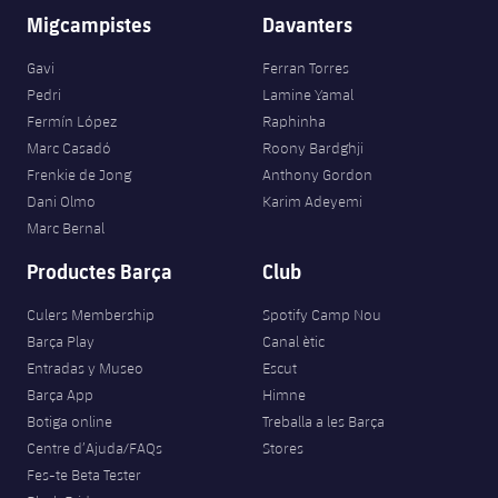
Migcampistes
Davanters
Gavi
Ferran Torres
Pedri
Lamine Yamal
Fermín López
Raphinha
Marc Casadó
Roony Bardghji
Frenkie de Jong
Anthony Gordon
Dani Olmo
Karim Adeyemi
Marc Bernal
Productes Barça
Club
Culers Membership
Spotify Camp Nou
Barça Play
Canal ètic
Entradas y Museo
Escut
Barça App
Himne
Botiga online
Treballa a les Barça
Centre d’Ajuda/FAQs
Stores
Fes-te Beta Tester