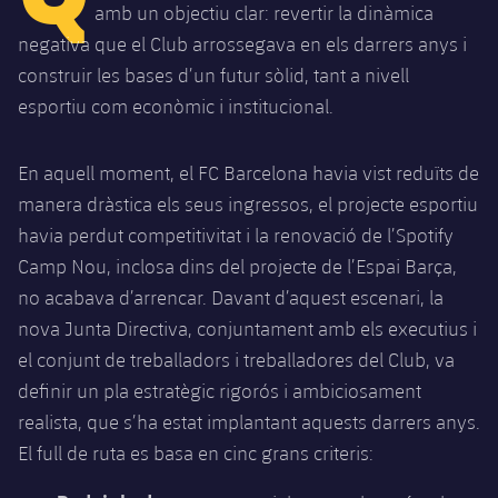
Calendari
Campus Estiu
Base
amb un objectiu clar: revertir la dinàmica
negativa que el Club arrossegava en els darrers anys i
SUB13
SUB13 B
Entrades
Barça Atlètic
plusicon
més
construir les bases d’un futur sòlid, tant a nivell
PLUSICON
MÉS
SUB12
esportiu com econòmic i institucional.
SUB12 C
Gameday Shows
Junior
Primer Equip
Instal·lacions
plusicon
més
SUB11 A
SUB11 C
Resultats
En aquell moment, el FC Barcelona havia vist reduïts de
Cadet A
Actualitat
Barça Atlètic
Spotify Camp Nou
plusicon
més
manera dràstica els seus ingressos, el projecte esportiu
SUB11 B
Classificacions
Cadet B
havia perdut competitivitat i la renovació de l’Spotify
Calendari
Actualitat
Palau Blaugrana
Base
plusicon
més
Camp Nou, inclosa dins del projecte de l’Espai Barça,
SUB10 A
Jugadors
Infantil A
no acabava d’arrencar. Davant d’aquest escenari, la
Entrades
Calendari
Estadi Johan Cruyff
Actualitat
SUB10 B
nova Junta Directiva, conjuntament amb els executius i
PLUSICON
MÉS
Fotos
Infantil B
Resultats
el conjunt de treballadors i treballadores del Club, va
Resultats
Juvenil
Barça Cafe
Primer equip
SUB9 A
plusicon
més
definir un pla estratègic rigorós i ambiciosament
plusicon
més
Història
Mini
Classificació
Classificació
realista, que s’ha estat implantant aquests darrers anys.
Cadet A
Ciutat Esportiva
Actualitat
SUB9 B
Barça Atlètic
plusicon
més
Serveis
Palmarès
El full de ruta es basa en cinc grans criteris:
plusicon
més
Jugadors
Jugadors
Cadet B
Calendari
SUB8 A
La Masia
Actualitat
Base