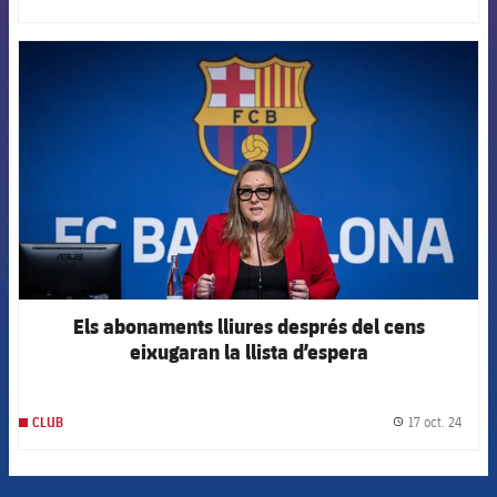
label.
FCB Barcelona badge
Els abonaments lliures després del cens
eixugaran la llista d’espera
17 oct. 24
CLUB
label.