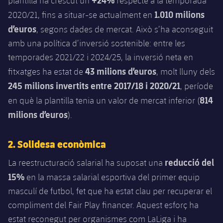
plantilla ha crescut un
respecte a la temporada
Jugadors
Notícies
1.010 milions
Apunta't a les amateurs
2020/21, fins a situar-se actualment en
plusicon
més
d’euros
, segons dades de mercat. Això s’ha aconseguit
Calendari
Voleibol masculí
Apunta't a les amateurs
amb una política d’inversió sostenible: entre les
PLUSICON
MÉS
temporades 2021/22 i 2024/25, la inversió neta en
Resultats
Voleibol femení
Carnet de l'Esportista Amateur
League of Legends
43 milions d’euros
fitxatges ha estat de
, molt lluny dels
Classificació
245 milions invertits entre 2017/18 i 2020/21
, període
VALORANT Rising
814
en què la plantilla tenia un valor de mercat inferior (
Fotos
milions d’euros
).
VALORANT Game Changers
eFootball
2. Solidesa econòmica
reducció del
La reestructuració salarial ha suposat una
15%
en la massa salarial esportiva del primer equip
masculí de futbol, fet que ha estat clau per recuperar el
compliment del Fair Play financer. Aquest esforç ha
estat reconegut per organismes com LaLiga i ha