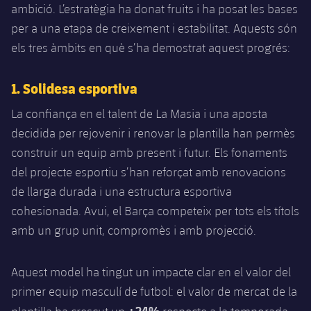
Jugadors
ambició. L’estratègia ha donat fruits i ha posat les bases
Classificació
Juvenil
Notícies
Atletisme
per a una etapa de creixement i estabilitat. Aquests són
plusicon
més
Fotos
els tres àmbits en què s’ha demostrat aquest progrés:
Infantil
Actualitat
Bàsquet en cadira de rodes
plusicon
més
Història
Aleví
1. Solidesa esportiva
Masculí
Actualitat
Hockey gel
plusicon
més
Palmarès
La confiança en el talent de La Masia i una aposta
Femení
decidida per rejovenir i renovar la plantilla han permès
Jugadors
Actualitat
Hoquei herba
plusicon
més
construir un equip amb present i futur. Els fonaments
Agenda
Calendari
del projecte esportiu s’han reforçat amb renovacions
Jugadors
Notícies
Patinatge artístic
plusicon
més
de llarga durada i una estructura esportiva
Resultats
Calendari
cohesionada. Avui, el Barça competeix per tots els títols
Hockey Herba Masculí
Escola de Patinatge
Actualitat
amb un grup unit, compromès i amb projecció.
Classificació
Resultats
Hockey Herba Femení
Plantilla
Rugby
plusicon
més
Aquest model ha tingut un impacte clar en el valor del
Classificació
Agenda
Actualitat
primer equip masculí de futbol: el valor de mercat de la
Voleibol
plusicon
més
+24%