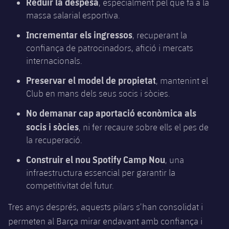
Reduir la despesa
, especialment pel que fa a la
plusicon
més
Serveis Mèdics
Acreditacions
Fotos
Fotos
massa salarial esportiva.
Infantil A
Entrades
SUB8 B
Calendari
Campus Verano
Actualitat
Accessibilitat
Incrementar els ingressos
, recuperant la
Història
Instal·lacions
Infantil B
Resultats
confiança de patrocinadors, afició i mercats
Resultats
Juvenil
internacionals.
PLUSICON
MÉS
Palmarès
Classificació
Jugadors
Cadet
Preservar el model de propietat
Primer equip
, mantenint el
plusicon
més
Club en mans dels seus socis i sòcies.
Jugadors
Classificació
Infantil
Actualitat
Barça Atlètic
No demanar cap aportació econòmica als
plusicon
més
Fotos
socis i sòcies
, ni fer recaure sobre ells el pes de
Aleví
Calendari
Actualitat
Base
la recuperació.
plusicon
més
Palmarès
Entrades
Construir el nou Spotify Camp Nou
, una
Calendari
Campus Estiu
Actualitat
infraestructura essencial per garantir la
Història
Resultats
competitivitat del futur.
Resultats
Barça C
PLUSICON
MÉS
Tres anys després, aquests pilars s’han consolidat i
Classificació
Jugadors
Junior
Informació general
permeten al Barça mirar endavant amb confiança i
plusicon
més