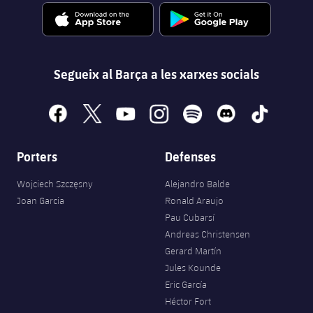
Segueix al Barça a les xarxes socials
facebook
x
youtube
instagram
spotify
discord
tiktok
Porters
Defenses
Wojciech Szczęsny
Alejandro Balde
Joan Garcia
Ronald Araujo
Pau Cubarsí
Andreas Christensen
Gerard Martín
Jules Kounde
Eric García
Héctor Fort