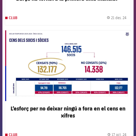
21 des. 24
CLUB
label.
FCB Barcelona badge
L’esforç per no deixar ningú a fora en el cens en
xifres
17 oct. 24
CLUB