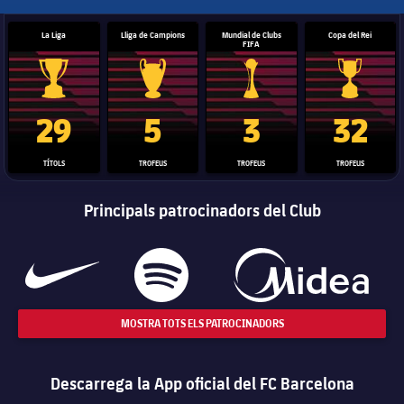
La Liga
Lliga de Campions
Mundial de Clubs
Copa del Rei
FIFA
Trofeu de la Liga
Trofeu de la Lliga de Campions
Trofeu del Mundial de Clubs
Copa del 
29
5
3
32
TÍTOLS
TROFEUS
TROFEUS
TROFEUS
Principals patrocinadors del Club
MOSTRA TOTS ELS PATROCINADORS
Descarrega la App oficial del FC Barcelona