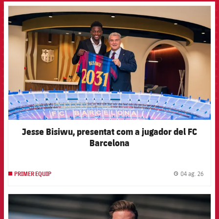
FCB Barcelona badge
Jesse Bisiwu, presentat com a jugador del FC
Barcelona
04 ag. 26
PRIMER EQUIP
label.
FCB Barcelona badge