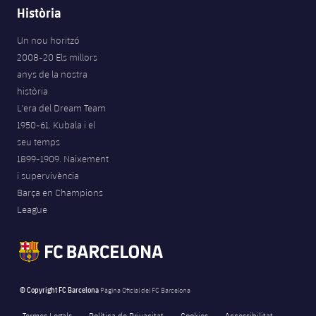
Història
Un nou horitzó
2008-20 Els millors
anys de la nostra
història
L'era del Dream Team
1950-61. Kubala i el
seu temps
1899-1909. Naixement
i supervivència
Barça en Champions
League
© Copyright FC Barcelona
Pàgina Oficial del FC Barcelona
Termes Legals
Política de Privacitat
Cookies
Accessibilitat