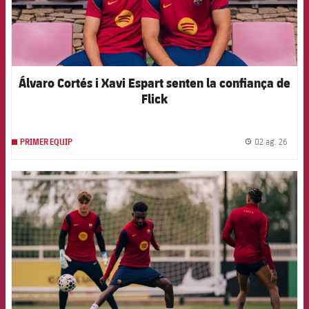
Álvaro Cortés i Xavi Espart senten la confiança de
Flick
02 ag. 26
PRIMER EQUIP
label.
FCB Barcelona badge