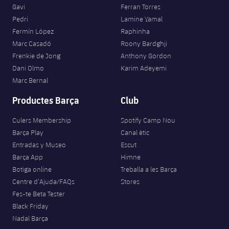
Gavi
Ferran Torres
Pedri
Lamine Yamal
Fermín López
Raphinha
Marc Casadó
Roony Bardghji
Frenkie de Jong
Anthony Gordon
Dani Olmo
Karim Adeyemi
Marc Bernal
Productes Barça
Club
Culers Membership
Spotify Camp Nou
Barça Play
Canal ètic
Entradas y Museo
Escut
Barça App
Himne
Botiga online
Treballa a les Barça
Centre d’Ajuda/FAQs
Stores
Fes-te Beta Tester
Black Friday
Nadal Barça