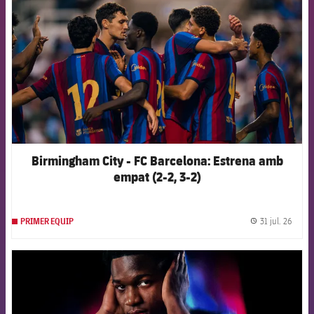
Birmingham City - FC Barcelona: Estrena amb
empat (2-2, 3-2)
31 jul. 26
PRIMER EQUIP
label.
FCB Barcelona badge