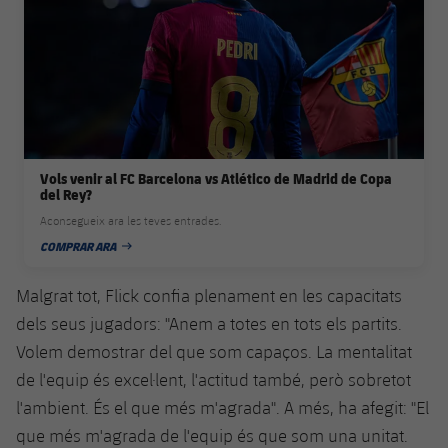
Jugadors
Classificació
Juvenil
Notícies
Atletisme
plusicon
més
Fotos
Infantil
Actualitat
Bàsquet en cadira de rodes
plusicon
més
Història
Aleví
Masculí
Actualitat
Hockey gel
plusicon
més
Palmarès
Vols venir al FC Barcelona vs Atlético de Madrid de Copa
Femení
Jugadors
del Rey?
Actualitat
Hoquei herba
plusicon
més
Aconsegueix ara les teves entrades.
Agenda
Calendari
COMPRAR ARA
Jugadors
Notícies
DATA DE PUBLICACIÓ
Patinatge artístic
plusicon
més
Resultats
Malgrat tot, Flick confia plenament en les capacitats
Calendari
Hockey Herba Masculí
Escola de Patinatge
Actualitat
dels seus jugadors: "Anem a totes en tots els partits.
Classificació
Resultats
Volem demostrar del que som capaços. La mentalitat
Hockey Herba Femení
Plantilla
Rugby
plusicon
més
de l'equip és excel·lent, l'actitud també, però sobretot
Classificació
l'ambient. És el que més m'agrada". A més, ha afegit: "El
Agenda
Actualitat
Voleibol
plusicon
més
que més m'agrada de l'equip és que som una unitat.