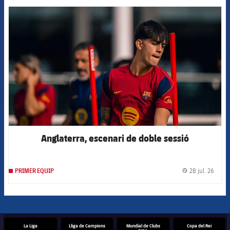
FCB Barcelona badge
Anglaterra, escenari de doble sessió
28 jul. 26
PRIMER EQUIP
label.
La Liga
Lliga de Campions
Mundial de Clubs
Copa del Rei