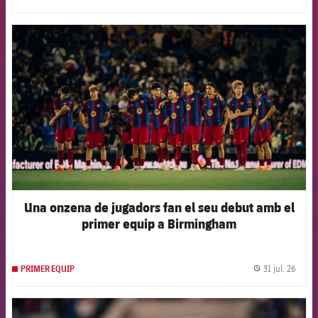
label.
FCB Barcelona badge
Una onzena de jugadors fan el seu debut amb el
primer equip a Birmingham
31 jul. 26
PRIMER EQUIP
label.
FCB Barcelona badge