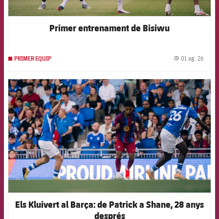
Primer entrenament de Bisiwu
01 ag. 26
PRIMER EQUIP
label.
FCB Barcelona badge
Els Kluivert al Barça: de Patrick a Shane, 28 anys
després