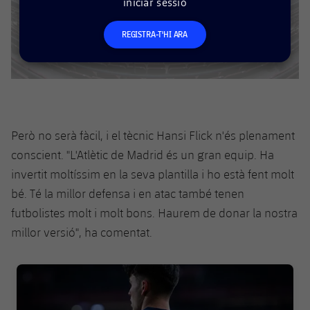
iniciar sessió
plusicon
més
Serveis Mèdics
Acreditacions
Fotos
Fotos
Infantil A
Entrades
SUB8 B
Calendari
Campus Verano
Actualitat
REGISTRA-T'HI ARA
Accessibilitat
Història
Instal·lacions
Infantil B
Resultats
Resultats
Juvenil
PLUSICON
MÉS
Palmarès
Classificació
Jugadors
Cadet
Primer equip
plusicon
més
Jugadors
Però no serà fàcil, i el tècnic Hansi Flick n'és plenament
Classificació
Infantil
Actualitat
Barça Atlètic
plusicon
més
conscient. "L'Atlètic de Madrid és un gran equip. Ha
Fotos
invertit moltíssim en la seva plantilla i ho està fent molt
Aleví
Calendari
Actualitat
Base
plusicon
més
bé. Té la millor defensa i en atac també tenen
Palmarès
futbolistes molt i molt bons. Haurem de donar la nostra
Entrades
Calendari
Campus Estiu
Actualitat
millor versió", ha comentat.
Història
Resultats
Resultats
Barça C
PLUSICON
MÉS
FC Barcelona club badge
Classificació
Jugadors
Junior
Informació general
plusicon
més