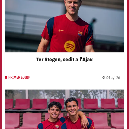
Ter Stegen, cedit a l’Ajax
04 ag. 26
PRIMER EQUIP
label.
FCB Barcelona badge