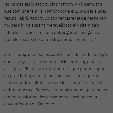
No només els jugadors, sinó tothom. Això demostra
Jugadors
Notícies
Apunta't a les amateurs
plusicon
més
que som una família. Tothom dona el 100% per ajudar
Calendari
l'equip i els jugadors. Jo soc l'encarregat de gestionar-
Voleibol masculí
Apunta't a les amateurs
PLUSICON
MÉS
ho, però hi ha experts meravellosos al voltant dels
Resultats
Voleibol femení
futbolistes. Que la majoria dels jugadors estiguin en
Carnet de l'Esportista Amateur
League of Legends
bona forma així ho demostra, perquè no és fàcil".
Classificació
VALORANT Rising
A més, preguntat per les conclusions del partit de Lliga
Fotos
VALORANT Game Changers
que es va jugar al desembre, el tècnic blaugrana ha
assegurat: "El que vam aprendre és que podem jugar
eFootball
un gran futbol, a un grandíssim nivell, però que si
tenim oportunitats les hem de fer". Perquè en aquell
enfrontament el Barça va ser molt superior, però no va
poder transformar les ocasions i va acabar cedint
davant l'equip de Simeone.