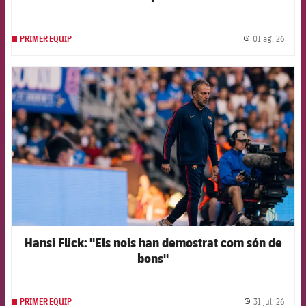
01 ag. 26
PRIMER EQUIP
label.
FCB Barcelona badge
Hansi Flick: "Els nois han demostrat com són de
bons"
31 jul. 26
PRIMER EQUIP