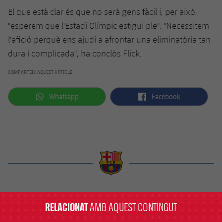
El que està clar és que no serà gens fàcil i, per això,
"esperem que l'Estadi Olímpic estigui ple". "Necessitem
l'afició perquè ens ajudi a afrontar una eliminatòria tan
dura i complicada", ha conclòs Flick.
COMPARTEIX AQUEST ARTICLE
label.aria.whatsapp
label.aria.facebook
Whatsapp
Facebook
label.aria.barcelona
RELACIONAT
AMB AQUEST CONTINGUT