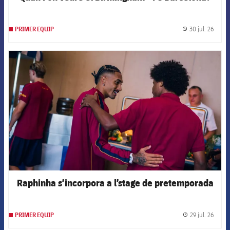
30 jul. 26
PRIMER EQUIP
label.
FCB Barcelona badge
Raphinha s’incorpora a l’stage de pretemporada
29 jul. 26
PRIMER EQUIP
label.