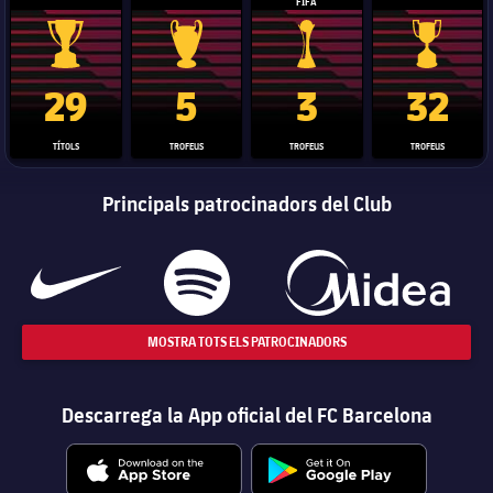
FIFA
Trofeu de la Liga
Trofeu de la Lliga de Campions
Trofeu del Mundial de Clubs
Copa del 
29
5
3
32
TÍTOLS
TROFEUS
TROFEUS
TROFEUS
Principals patrocinadors del Club
MOSTRA TOTS ELS PATROCINADORS
Descarrega la App oficial del FC Barcelona