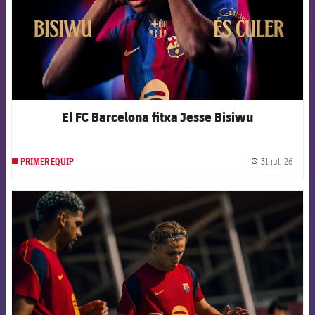
El FC Barcelona fitxa Jesse Bisiwu
31 jul. 26
PRIMER EQUIP
label.
FCB Barcelona badge