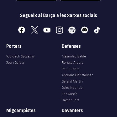
Segueix al Barça a les xarxes socials
facebook
x
youtube
instagram
spotify
discord
tiktok
Porters
Defenses
Wojciech Szczęsny
Alejandro Balde
Joan Garcia
Ronald Araujo
Pau Cubarsí
Andreas Christensen
Gerard Martín
Jules Kounde
Eric García
Héctor Fort
Migcampistes
Davanters