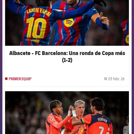
Albacete - FC Barcelona: Una ronda de Copa més
(1-2)
03 febr. 26
PRIMER EQUIP
label.
FCB Barcelona badge