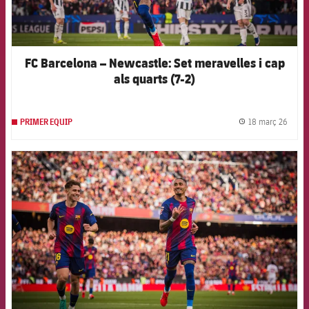
FC Barcelona – Newcastle: Set meravelles i cap
als quarts (7-2)
18 març 26
PRIMER EQUIP
label.
FCB Barcelona badge