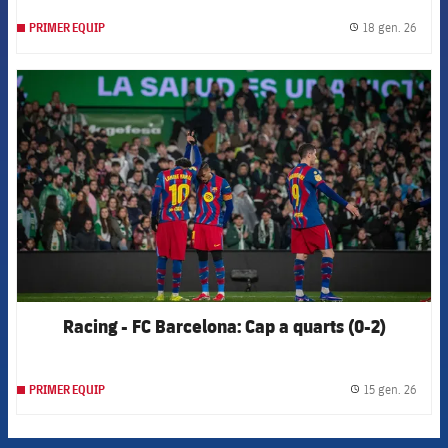
18 gen. 26
PRIMER EQUIP
label.
FCB Barcelona badge
Racing - FC Barcelona: Cap a quarts (0-2)
15 gen. 26
PRIMER EQUIP
label.