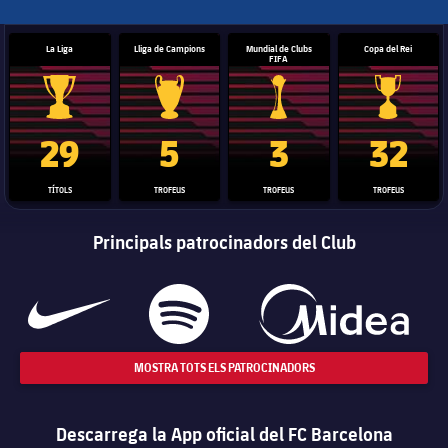
La Liga
Lliga de Campions
Mundial de Clubs
Copa del Rei
FIFA
Trofeu de la Liga
Trofeu de la Lliga de Campions
Trofeu del Mundial de Clubs
Copa del 
29
5
3
32
TÍTOLS
TROFEUS
TROFEUS
TROFEUS
Principals patrocinadors del Club
MOSTRA TOTS ELS PATROCINADORS
Descarrega la App oficial del FC Barcelona