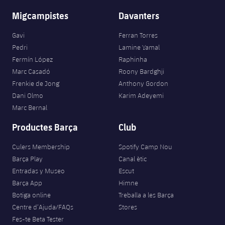
Migcampistes
Davanters
Gavi
Ferran Torres
Pedri
Lamine Yamal
Fermín López
Raphinha
Marc Casadó
Roony Bardghji
Frenkie de Jong
Anthony Gordon
Dani Olmo
Karim Adeyemi
Marc Bernal
Productes Barça
Club
Culers Membership
Spotify Camp Nou
Barça Play
Canal ètic
Entradas y Museo
Escut
Barça App
Himne
Botiga online
Treballa a les Barça
Centre d’Ajuda/FAQs
Stores
Fes-te Beta Tester