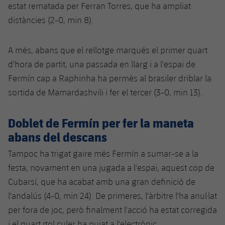
estat rematada per Ferran Torres, que ha ampliat
Jugadors
Notícies
Apunta't a les amateurs
plusicon
més
distàncies (2-0, min 8).
Calendari
Voleibol masculí
Apunta't a les amateurs
PLUSICON
MÉS
A més, abans que el rellotge marqués el primer quart
Resultats
Voleibol femení
d'hora de partit, una passada en llarg i a l'espai de
Carnet de l'Esportista Amateur
League of Legends
Fermín cap a Raphinha ha permès al brasiler driblar la
Classificació
sortida de Mamardashvili i fer el tercer (3-0, min 13).
VALORANT Rising
Fotos
VALORANT Game Changers
Doblet de Fermín per fer la maneta
abans del descans
eFootball
Tampoc ha trigat gaire més Fermín a sumar-se a la
festa, novament en una jugada a l'espai, aquest cop de
Cubarsí, que ha acabat amb una gran definició de
l'andalús (4-0, min 24). De primeres, l'àrbitre l'ha anul·lat
per fora de joc, però finalment l'acció ha estat corregida
i el quart gol culer ha pujat a l'electrònic.