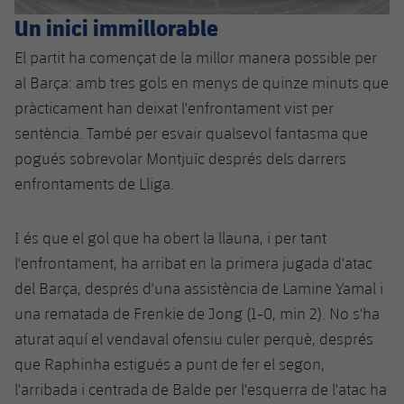
Jugadors
Classificació
Juvenil
Un inici immillorable
Notícies
Atletisme
plusicon
més
Fotos
El partit ha començat de la millor manera possible per
Infantil
Actualitat
Bàsquet en cadira de rodes
al Barça: amb tres gols en menys de quinze minuts que
plusicon
més
Història
pràcticament han deixat l'enfrontament vist per
Aleví
Masculí
Actualitat
Hockey gel
sentència. També per esvair qualsevol fantasma que
plusicon
més
Palmarès
pogués sobrevolar Montjuïc després dels darrers
Femení
Jugadors
Actualitat
Hoquei herba
enfrontaments de Lliga.
plusicon
més
Agenda
Calendari
Jugadors
Notícies
Patinatge artístic
I és que el gol que ha obert la llauna, i per tant
plusicon
més
l'enfrontament, ha arribat en la primera jugada d'atac
Resultats
Calendari
Hockey Herba Masculí
Escola de Patinatge
Actualitat
del Barça, després d'una assistència de Lamine Yamal i
Classificació
una rematada de Frenkie de Jong (1-0, min 2). No s'ha
Resultats
Hockey Herba Femení
Plantilla
Rugby
plusicon
més
aturat aquí el vendaval ofensiu culer perquè, després
Classificació
que Raphinha estigués a punt de fer el segon,
Agenda
Actualitat
Voleibol
plusicon
més
l'arribada i centrada de Balde per l'esquerra de l'atac ha