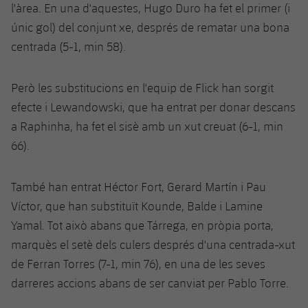
l'àrea. En una d'aquestes, Hugo Duro ha fet el primer (i
únic gol) del conjunt xe, després de rematar una bona
centrada (5-1, min 58).
Però les substitucions en l'equip de Flick han sorgit
efecte i Lewandowski, que ha entrat per donar descans
a Raphinha, ha fet el sisè amb un xut creuat (6-1, min
66).
També han entrat Héctor Fort, Gerard Martín i Pau
Víctor, que han substituït Kounde, Balde i Lamine
Yamal. Tot això abans que Tárrega, en pròpia porta,
marquès el setè dels culers després d'una centrada-xut
de Ferran Torres (7-1, min 76), en una de les seves
darreres accions abans de ser canviat per Pablo Torre.