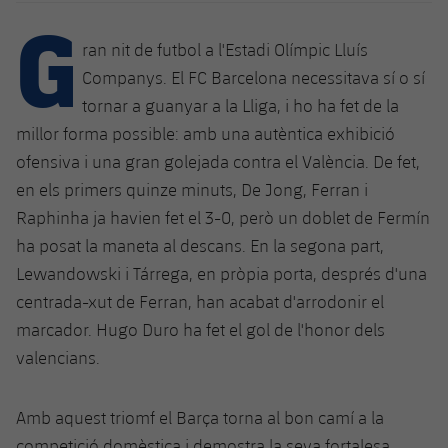
Calendari
G
Campus Estiu
Base
SUB13
SUB13 B
ran nit de futbol a l'Estadi Olímpic Lluís
Entrades
Barça Atlètic
plusicon
més
PLUSICON
MÉS
Companys. El FC Barcelona necessitava sí o sí
SUB12
SUB12 C
Gameday Shows
tornar a guanyar a la Lliga, i ho ha fet de la
Junior
Primer Equip
Instal·lacions
plusicon
més
millor forma possible: amb una autèntica exhibició
SUB11 A
SUB11 C
Resultats
Cadet A
ofensiva i una gran golejada contra el València. De fet,
Actualitat
Barça Atlètic
Spotify Camp Nou
plusicon
més
en els primers quinze minuts, De Jong, Ferran i
SUB11 B
Classificacions
Cadet B
Raphinha ja havien fet el 3-0, però un doblet de Fermín
Calendari
Actualitat
Palau Blaugrana
Base
plusicon
més
SUB10 A
ha posat la maneta al descans. En la segona part,
Jugadors
Infantil A
Entrades
Lewandowski i Tárrega, en pròpia porta, després d'una
Calendari
Estadi Johan Cruyff
Actualitat
SUB10 B
PLUSICON
MÉS
centrada-xut de Ferran, han acabat d'arrodonir el
Fotos
Infantil B
Resultats
Resultats
marcador. Hugo Duro ha fet el gol de l'honor dels
Juvenil
Barça Cafe
Primer equip
SUB9 A
plusicon
més
plusicon
més
Història
valencians.
Mini
Classificació
Classificació
Cadet A
Ciutat Esportiva
Actualitat
SUB9 B
Barça Atlètic
plusicon
més
Serveis
Palmarès
plusicon
més
Amb aquest triomf el Barça torna al bon camí a la
Jugadors
Jugadors
Cadet B
Calendari
SUB8 A
La Masia
Actualitat
competició domèstica i demostra la seva fortalesa.
Base