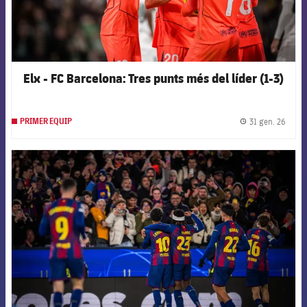
Elx - FC Barcelona: Tres punts més del líder (1-3)
31 gen. 26
PRIMER EQUIP
label.
FCB Barcelona badge