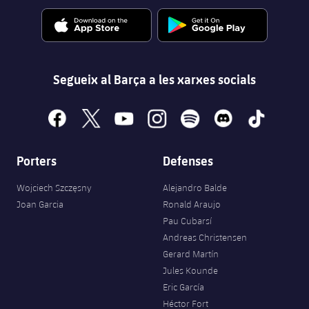
Segueix al Barça a les xarxes socials
facebook
x
youtube
instagram
spotify
discord
tiktok
Porters
Defenses
Wojciech Szczęsny
Alejandro Balde
Joan Garcia
Ronald Araujo
Pau Cubarsí
Andreas Christensen
Gerard Martín
Jules Kounde
Eric García
Héctor Fort