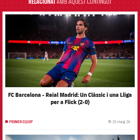
RELACIONAT
AMB AQUEST CONTINGUT
FCB Barcelona badge
FC Barcelona - Reial Madrid: Un Clàssic i una Lliga
per a Flick (2-0)
10 maig 26
PRIMER EQUIP
label.
FCB Barcelona badge