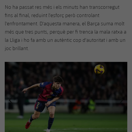
No ha passat res més i els minuts han transcorregut
fins al final, reduint l'esforç però controlant
l'enfrontament. D'aquesta manera, el Barça suma molt
més que tres punts, perquè per fi trenca la mala ratxa a
la Lliga i ho fa amb un autèntic cop d'autoritat i amb un
joc brillant.
Anterior
label.aria.chevronleft
Següent
label.aria.