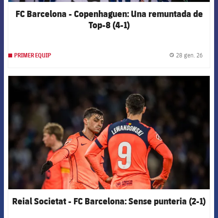
FC Barcelona - Copenhaguen: Una remuntada de
Top-8 (4-1)
28 gen. 26
PRIMER EQUIP
label.
FCB Barcelona badge
Reial Societat - FC Barcelona: Sense punteria (2-1)