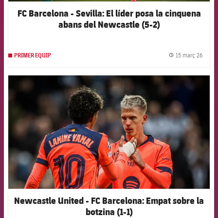
FC Barcelona - Sevilla: El líder posa la cinquena
abans del Newcastle (5-2)
15 març 26
PRIMER EQUIP
label.
FCB Barcelona badge
Newcastle United - FC Barcelona: Empat sobre la
botzina (1-1)