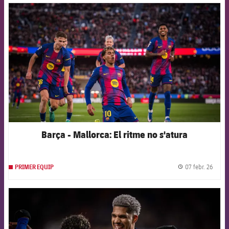
FCB Barcelona badge
Barça - Mallorca: El ritme no s'atura
07 febr. 26
PRIMER EQUIP
label.
FCB Barcelona badge