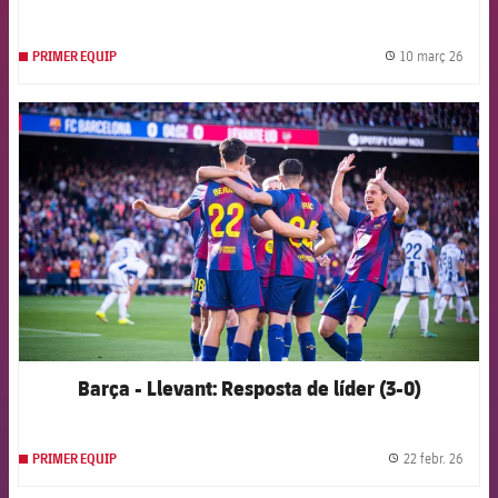
10 març 26
PRIMER EQUIP
label.
FCB Barcelona badge
Barça - Llevant: Resposta de líder (3-0)
22 febr. 26
PRIMER EQUIP
label.