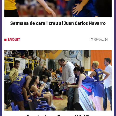
Setmana de cara i creu al Juan Carlos Navarro
09 des. 24
BÀSQUET
label.
FCB Barcelona badge