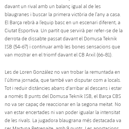
Calendari
Campus Estiu
Base
davant un rival amb un balanç igual al de les
SUB13
SUB13 B
blaugranes i buscar la primera victòria de l’any a casa.
Entrades
Barça Atlètic
plusicon
més
PLUSICON
MÉS
El Barça rebrà a l’equip basc en un escenari diferent, a
SUB12
SUB12 C
Gameday Shows
Ciutat Esportiva. Un partit que servirà per refer-se de la
Junior
Primer Equip
Instal·lacions
plusicon
més
derrota de dissabte passat davant el Domusa Teknik
SUB11 A
SUB11 C
Resultats
Cadet A
ISB (54-67) i continuar amb les bones sensacions que
Actualitat
Barça Atlètic
Spotify Camp Nou
plusicon
més
SUB11 B
van mostrar en el triomf davant el CB Arxil (66-81).
Classificacions
Cadet B
Calendari
Actualitat
Palau Blaugrana
Base
plusicon
més
SUB10 A
Les de Loren González no van trobar la remuntada en
Jugadors
Infantil A
Entrades
Calendari
l’última jornada, que també van disputar com a locals.
Estadi Johan Cruyff
Actualitat
SUB10 B
PLUSICON
MÉS
Fotos
Tot i reduir distàncies abans d'arribar al descans i estar
Infantil B
Resultats
Resultats
Juvenil
Barça Cafe
a només 8 punts del Domusa Teknik ISB, el Barça CBS
Primer equip
SUB9 A
plusicon
més
plusicon
més
Història
Mini
no va ser capaç de reaccionar en la segona meitat. No
Classificació
Classificació
Cadet A
Ciutat Esportiva
Actualitat
SUB9 B
van estar encertades ni van poder igualar la intensitat
Barça Atlètic
plusicon
més
Serveis
Palmarès
plusicon
més
Jugadors
de les rivals. La jugadora blaugrana més destacada va
Jugadors
Cadet B
Calendari
SUB8 A
La Masia
Actualitat
ser Martyna Petrenaite, amb 9 punts. Les aportacions
Base