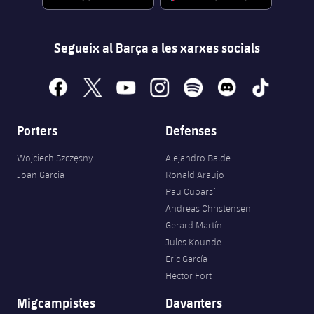
Segueix al Barça a les xarxes socials
facebook
x
youtube
instagram
spotify
discord
tiktok
Porters
Defenses
Wojciech Szczęsny
Alejandro Balde
Joan Garcia
Ronald Araujo
Pau Cubarsí
Andreas Christensen
Gerard Martín
Jules Kounde
Eric García
Héctor Fort
Migcampistes
Davanters