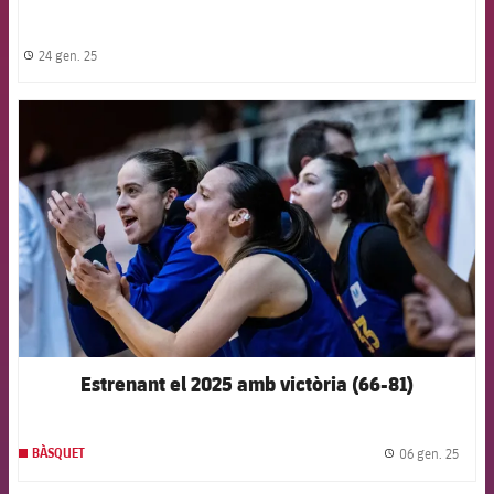
24 gen. 25
label.share.clock
FCB Barcelona badge
Estrenant el 2025 amb victòria (66-81)
06 gen. 25
BÀSQUET
label.