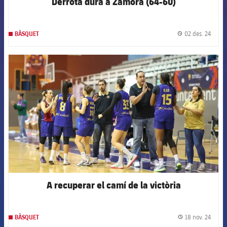
Derrota dura a Zamora (64-60)
02 des. 24
BÀSQUET
label.
FCB Barcelona badge
A recuperar el camí de la victòria
18 nov. 24
BÀSQUET
label.