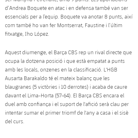
plusicon
més
Serveis Mèdics
Acreditacions
Fotos
Fotos
d’Andrea Boquete en atac i en defensa també van ser
Infantil A
Entrades
SUB8 B
Calendari
Campus Verano
Actualitat
essencials per a l’equip. Boquete va anotar 8 punts, així
Accessibilitat
Història
Instal·lacions
Infantil B
com també ho van fer Montserrat, Faustine i l’últim
Resultats
Resultats
Juvenil
fitxatge, Iho López.
PLUSICON
MÉS
Palmarès
Classificació
Jugadors
Cadet
Primer equip
plusicon
més
Aquest diumenge, el Barça CBS rep un rival directe que
Jugadors
Classificació
ocupa la dotzena posició i que està empatat a punts
Infantil
Actualitat
Barça Atlètic
plusicon
més
amb les locals, onzenes en la classificació. L'HGB
Fotos
Aleví
Ausarta Barakaldo té el mateix balanç que les
Calendari
Actualitat
Base
plusicon
més
blaugranes (5 victòries i 10 derrotes) i acaba de caure
Palmarès
Entrades
davant el Lima-Horta (57-64). El Barça CBS encara el
Calendari
Campus Estiu
Actualitat
duel amb confiança i el suport de l'afició serà clau per
Història
Resultats
Resultats
intentar sumar el primer triomf de l'any a casa i el sisè
Barça C
PLUSICON
MÉS
del curs.
Classificació
Jugadors
Junior
Informació general
plusicon
més