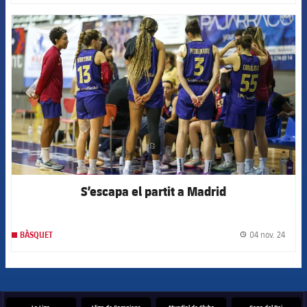
FCB Barcelona badge
S’escapa el partit a Madrid
04 nov. 24
BÀSQUET
label.