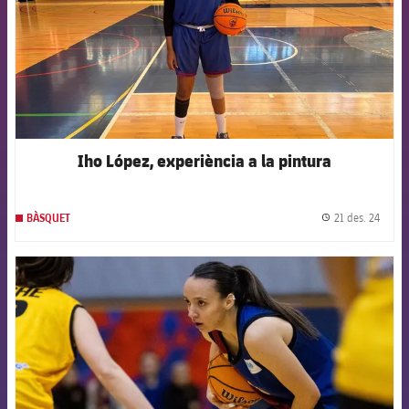
Iho López, experiència a la pintura
21 des. 24
BÀSQUET
label.
FCB Barcelona badge