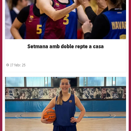
Setmana amb doble repte a casa
17 febr. 25
label.share.clock
FCB Barcelona badge