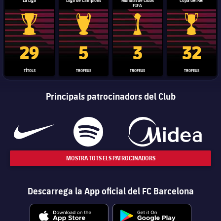
La Liga
Lliga de Campions
Mundial de Clubs
Copa del Rei
FIFA
Trofeu de la Liga
Trofeu de la Lliga de Campions
Trofeu del Mundial de Clubs
Copa del 
29
5
3
32
TÍTOLS
TROFEUS
TROFEUS
TROFEUS
Principals patrocinadors del Club
MOSTRA TOTS ELS PATROCINADORS
Descarrega la App oficial del FC Barcelona