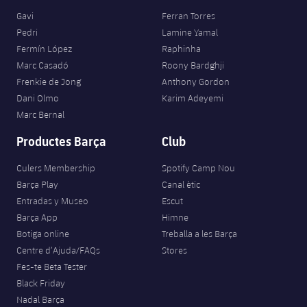
Gavi
Ferran Torres
Pedri
Lamine Yamal
Fermín López
Raphinha
Marc Casadó
Roony Bardghji
Frenkie de Jong
Anthony Gordon
Dani Olmo
Karim Adeyemi
Marc Bernal
Productes Barça
Club
Culers Membership
Spotify Camp Nou
Barça Play
Canal ètic
Entradas y Museo
Escut
Barça App
Himne
Botiga online
Treballa a les Barça
Centre d’Ajuda/FAQs
Stores
Fes-te Beta Tester
Black Friday
Nadal Barça