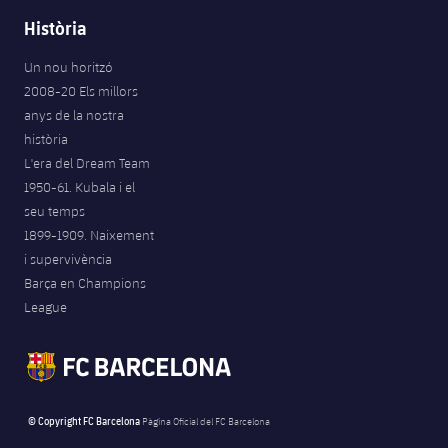
Història
Un nou horitzó
2008-20 Els millors
anys de la nostra
història
L'era del Dream Team
1950-61. Kubala i el
seu temps
1899-1909. Naixement
i supervivència
Barça en Champions
League
© Copyright FC Barcelona
Pàgina Oficial del FC Barcelona