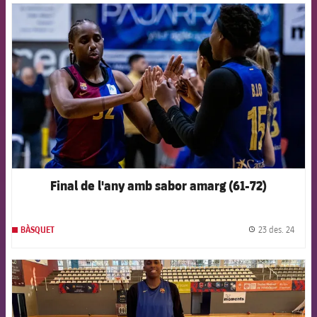
FCB Barcelona badge
Final de l'any amb sabor amarg (61-72)
23 des. 24
BÀSQUET
label.
FCB Barcelona badge