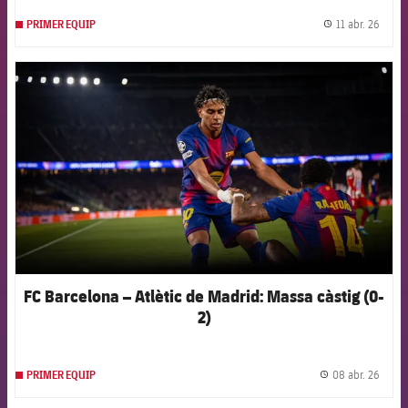
11 abr. 26
PRIMER EQUIP
label.
FCB Barcelona badge
FC Barcelona – Atlètic de Madrid: Massa càstig (0-
2)
08 abr. 26
PRIMER EQUIP
label.