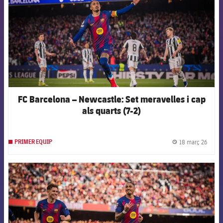
FC Barcelona – Newcastle: Set meravelles i cap
als quarts (7-2)
18 març 26
PRIMER EQUIP
label.
FCB Barcelona badge