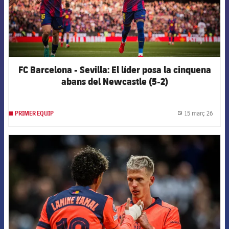
FC Barcelona - Sevilla: El líder posa la cinquena
abans del Newcastle (5-2)
15 març 26
PRIMER EQUIP
label.
FCB Barcelona badge