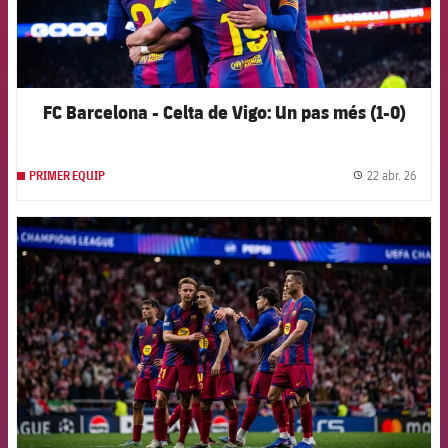
FC Barcelona - Celta de Vigo: Un pas més (1-0)
22 abr. 26
PRIMER EQUIP
label.
FCB Barcelona badge