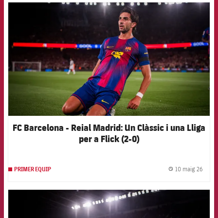
FCB Barcelona badge
FC Barcelona - Reial Madrid: Un Clàssic i una Lliga
per a Flick (2-0)
10 maig 26
PRIMER EQUIP
label.
FCB Barcelona badge