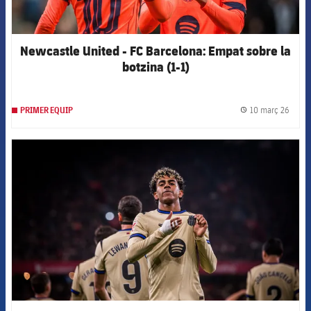
Newcastle United - FC Barcelona: Empat sobre la
botzina (1-1)
10 març 26
PRIMER EQUIP
label.
FCB Barcelona badge