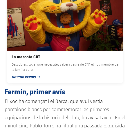
Jugadors
Classificació
Juvenil
Notícies
Atletisme
plusicon
més
Fotos
Infantil
Actualitat
Bàsquet en cadira de rodes
plusicon
més
Història
Aleví
Masculí
Actualitat
Hockey gel
plusicon
més
Palmarès
Femení
Jugadors
La mascota CAT
Actualitat
Hoquei herba
plusicon
més
Descobreix tot el que necessites saber i veure de CAT, el nou membre de
Agenda
la família culer
Calendari
Jugadors
Notícies
Patinatge artístic
plusicon
més
NO T'HO PERDIS
DATA DE PUBLICACIÓ
Resultats
Calendari
Hockey Herba Masculí
Fermín, primer avís
Escola de Patinatge
Actualitat
Classificació
El xoc ha començat i el Barça, que avui vestia
Resultats
Hockey Herba Femení
Plantilla
Rugby
plusicon
més
pantalons blancs per commemorar les primeres
Classificació
equipacions de la història del Club, ha avisat aviat. En el
Agenda
Actualitat
Voleibol
plusicon
més
minut cinc, Pablo Torre ha filtrat una passada exquisida