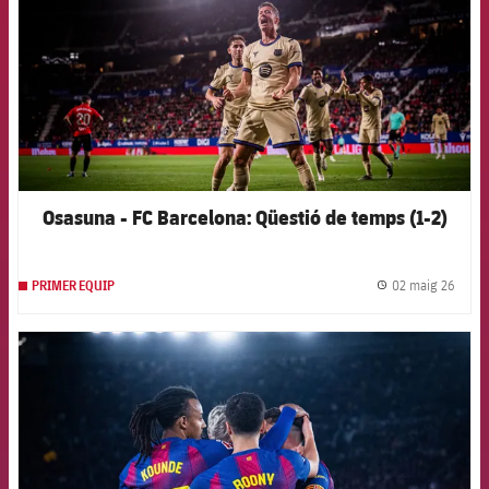
Osasuna - FC Barcelona: Qüestió de temps (1-2)
02 maig 26
PRIMER EQUIP
label.
FCB Barcelona badge