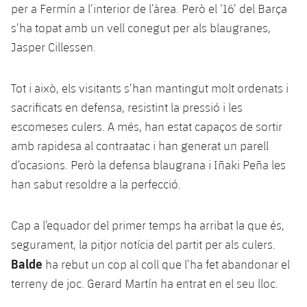
per a Fermín a l’interior de l’àrea. Però el ‘16’ del Barça
Jugadors
Notícies
Apunta't a les amateurs
plusicon
més
s’ha topat amb un vell conegut per als blaugranes,
Jasper Cillessen.
Calendari
Voleibol masculí
Apunta't a les amateurs
PLUSICON
MÉS
Resultats
Voleibol femení
Tot i això, els visitants s’han mantingut molt ordenats i
Carnet de l'Esportista Amateur
League of Legends
sacrificats en defensa, resistint la pressió i les
Classificació
VALORANT Rising
escomeses culers. A més, han estat capaços de sortir
amb rapidesa al contraatac i han generat un parell
Fotos
VALORANT Game Changers
d’ocasions. Però la defensa blaugrana i Iñaki Peña les
han sabut resoldre a la perfecció.
eFootball
Cap a l’equador del primer temps ha arribat la que és,
segurament, la pitjor notícia del partit per als culers.
Balde
ha rebut un cop al coll que l’ha fet abandonar el
terreny de joc. Gerard Martín ha entrat en el seu lloc.