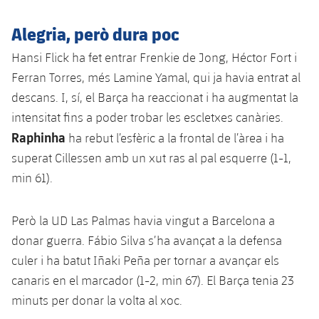
Alegria, però dura poc
Hansi Flick ha fet entrar Frenkie de Jong, Héctor Fort i
Ferran Torres, més Lamine Yamal, qui ja havia entrat al
descans. I, sí, el Barça ha reaccionat i ha augmentat la
intensitat fins a poder trobar les escletxes canàries.
Raphinha
ha rebut l’esfèric a la frontal de l’àrea i ha
superat Cillessen amb un xut ras al pal esquerre (1-1,
min 61).
Però la UD Las Palmas havia vingut a Barcelona a
donar guerra. Fábio Silva s’ha avançat a la defensa
culer i ha batut Iñaki Peña per tornar a avançar els
canaris en el marcador (1-2, min 67). El Barça tenia 23
minuts per donar la volta al xoc.