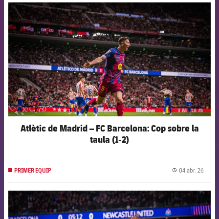
FCB Barcelona badge
Atlètic de Madrid – FC Barcelona: Cop sobre la
taula (1-2)
04 abr. 26
PRIMER EQUIP
label.
FCB Barcelona badge