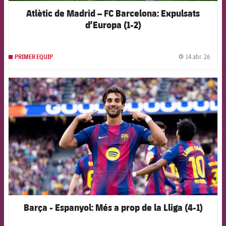
Atlètic de Madrid – FC Barcelona: Expulsats
d’Europa (1-2)
14 abr. 26
PRIMER EQUIP
label.
FCB Barcelona badge
Barça - Espanyol: Més a prop de la Lliga (4-1)