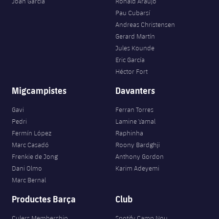
Joan Garcia
Ronald Araujo
Pau Cubarsí
Andreas Christensen
Gerard Martín
Jules Kounde
Eric García
Héctor Fort
Migcampistes
Davanters
Gavi
Ferran Torres
Pedri
Lamine Yamal
Fermín López
Raphinha
Marc Casadó
Roony Bardghji
Frenkie de Jong
Anthony Gordon
Dani Olmo
Karim Adeyemi
Marc Bernal
Productes Barça
Club
Culers Membership
Spotify Camp Nou