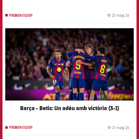
23 maig 26
PRIMER EQUIP
label.
FCB Barcelona badge
Barça - Betis: Un adéu amb victòria (3-1)
17 maig 26
PRIMER EQUIP
label.