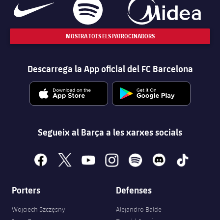
MOSTRA TOTS ELS PATROCINADORS
Descarrega la App oficial del FC Barcelona
Segueix al Barça a les xarxes socials
facebook
x
youtube
instagram
spotify
discord
tiktok
Porters
Defenses
Wojciech Szczęsny
Alejandro Balde