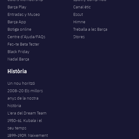
Barça Play
Canal ètic
Entradas y Museo
Escut
Barça App
Himne
Botiga online
Treballa a les Barça
Centre d’Ajuda/FAQs
Stores
Fes-te Beta Tester
Black Friday
Nadal Barça
Història
Un nou horitzó
2008-20 Els millors
anys de la nostra
història
L'era del Dream Team
1950-61. Kubala i el
seu temps
1899-1909. Naixement