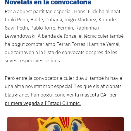
Novetats en la convocatòria
plusicon
més
Serveis Mèdics
Acreditacions
Fotos
Fotos
Infantil A
Per a aquest partit tan especial, Hansi Flick ha alineat
Entrades
SUB8 B
Calendari
Campus Verano
Actualitat
Accessibilitat
Iñaki Peña, Balde, Cubarsí, Iñigo Martínez, Kounde,
Història
Instal·lacions
Infantil B
Resultats
Gavi, Pedri, Pablo Torre, Fermín, Raphinha i
Resultats
Juvenil
PLUSICON
MÉS
Palmarès
Lewandowski. A banda de l’onze, el tècnic culer també
Classificació
Jugadors
ha pogut comptar amb Ferran Torres i Lamine Yamal,
Cadet
Primer equip
plusicon
més
que tornaven a la llista de convocats després de les
Jugadors
Classificació
Infantil
seves respectives lesions.
Actualitat
Barça Atlètic
plusicon
més
Fotos
Aleví
Calendari
Actualitat
Però entre la convocatòria culer d’avui també hi havia
Base
plusicon
més
Palmarès
una altra novetat molt especial. I és que els aficionats
Entrades
Calendari
Campus Estiu
Actualitat
la mascota CAT per
blaugranes han pogut conèixer
Història
primera vegada a l’Estadi Olímpic.
Resultats
Resultats
Barça C
PLUSICON
MÉS
Classificació
FC Barcelona club badge
Jugadors
Junior
Informació general
plusicon
més