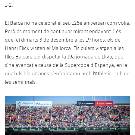
1-2.
El Barça no ha celebrat el seu 125è aniversari com volia.
Però és moment de continuar mirant endavant. I és
que, el dimarts 3 de desembre a les 19 hores, els de
Hansi Flick visiten el Mallorca. Els culers viatgen a les
Illes Balears per disputar la 19a jornada de Lliga, que
s’ha avançat a causa de la Supercopa d’Espanya, en la
qual els blaugranes s’enfrontaran amb l'Athletic Club en
les semifinals.
Anterior
label.aria.chevronleft
Següent
label.aria.