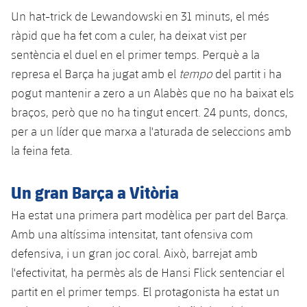
plusicon
més
Serveis Mèdics
Acreditacions
Fotos
Un hat-trick de Lewandowski en 31 minuts, el més
Fotos
Infantil A
Entrades
SUB8 B
Calendari
ràpid que ha fet com a culer, ha deixat vist per
Campus Verano
Actualitat
Accessibilitat
Història
Instal·lacions
sentència el duel en el primer temps. Perquè a la
Infantil B
Resultats
Resultats
Juvenil
represa el Barça ha jugat amb el
tempo
del partit i ha
PLUSICON
MÉS
Palmarès
pogut mantenir a zero a un Alabès que no ha baixat els
Classificació
Jugadors
Cadet
Primer equip
braços, però que no ha tingut encert. 24 punts, doncs,
plusicon
més
Jugadors
per a un líder que marxa a l'aturada de seleccions amb
Classificació
Infantil
Actualitat
Barça Atlètic
la feina feta.
plusicon
més
Fotos
Aleví
Calendari
Actualitat
Base
Un gran Barça a Vitòria
plusicon
més
Palmarès
Entrades
Ha estat una primera part modèlica per part del Barça.
Calendari
Campus Estiu
Actualitat
Història
Amb una altíssima intensitat, tant ofensiva com
Resultats
Resultats
defensiva, i un gran joc coral. Això, barrejat amb
Barça C
PLUSICON
MÉS
l'efectivitat, ha permès als de Hansi Flick sentenciar el
Classificació
Jugadors
Junior
partit en el primer temps. El protagonista ha estat un
Informació general
plusicon
més