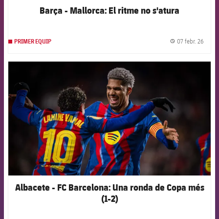
Barça - Mallorca: El ritme no s'atura
07 febr. 26
PRIMER EQUIP
label.
FCB Barcelona badge
Albacete - FC Barcelona: Una ronda de Copa més
(1-2)