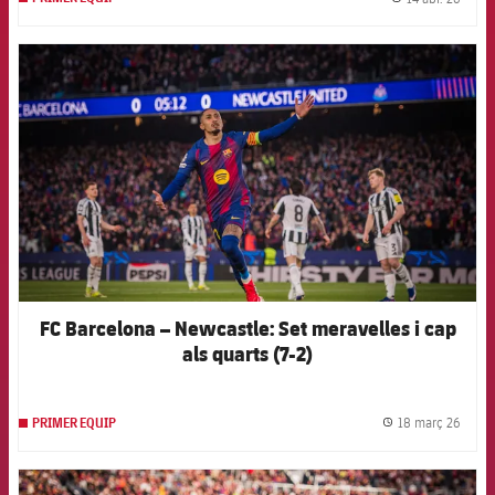
label.
FCB Barcelona badge
FC Barcelona – Newcastle: Set meravelles i cap
als quarts (7-2)
18 març 26
PRIMER EQUIP
label.
FCB Barcelona badge