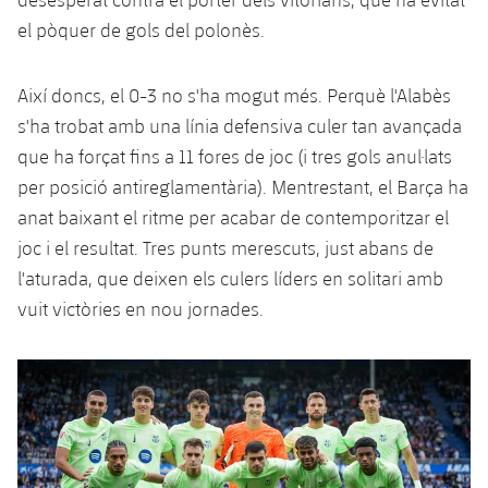
el pòquer de gols del polonès.
Així doncs, el 0-3 no s'ha mogut més. Perquè l'Alabès
s'ha trobat amb una línia defensiva culer tan avançada
que ha forçat fins a 11 fores de joc (i tres gols anul·lats
per posició antireglamentària). Mentrestant, el Barça ha
anat baixant el ritme per acabar de contemporitzar el
joc i el resultat. Tres punts merescuts, just abans de
l'aturada, que deixen els culers líders en solitari amb
vuit victòries en nou jornades.
Anterior
label.aria.chevronleft
Següent
label.aria.