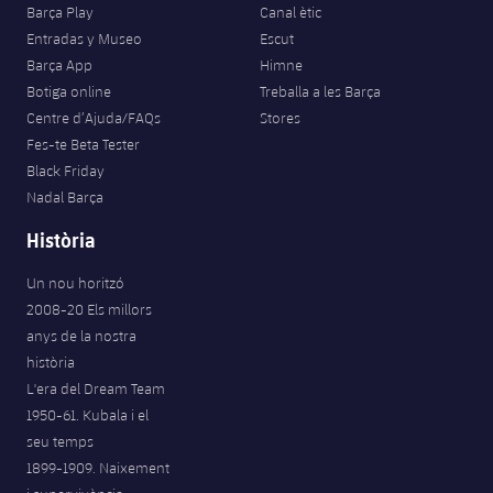
Barça Play
Canal ètic
Entradas y Museo
Escut
Barça App
Himne
Botiga online
Treballa a les Barça
Centre d’Ajuda/FAQs
Stores
Fes-te Beta Tester
Black Friday
Nadal Barça
Història
Un nou horitzó
2008-20 Els millors
anys de la nostra
història
L'era del Dream Team
1950-61. Kubala i el
seu temps
1899-1909. Naixement