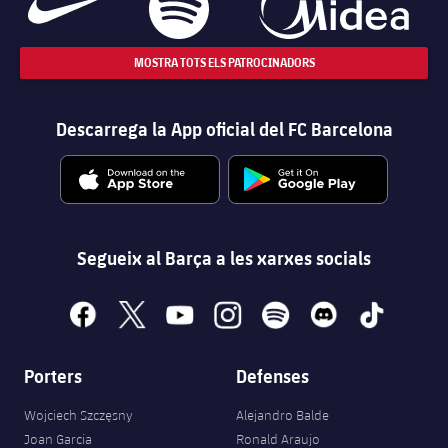
MOSTRA TOTS ELS PATROCINADORS
Descarrega la App oficial del FC Barcelona
Segueix al Barça a les xarxes socials
facebook
x
youtube
instagram
spotify
discord
tiktok
Porters
Defenses
Wojciech Szczęsny
Alejandro Balde
Joan Garcia
Ronald Araujo