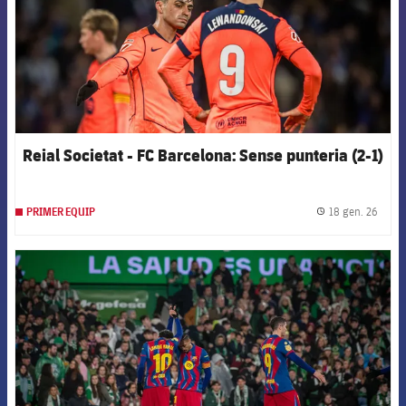
Reial Societat - FC Barcelona: Sense punteria (2-1)
18 gen. 26
PRIMER EQUIP
label.
FCB Barcelona badge