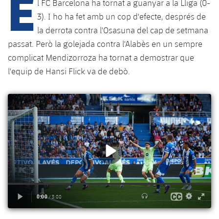
E
Calendari
l FC Barcelona ha tornat a guanyar a la Lliga (0-
Campus Estiu
Base
3). I ho ha fet amb un cop d'efecte, després de
SUB13
SUB13 B
Entrades
Barça Atlètic
la derrota contra l'Osasuna del cap de setmana
plusicon
més
PLUSICON
MÉS
passat. Però la golejada contra l'Alabès en un sempre
SUB12
SUB12 C
Gameday Shows
Junior
Primer Equip
complicat Mendizorroza ha tornat a demostrar que
Instal·lacions
plusicon
més
SUB11 A
l'equip de Hansi Flick va de debò.
SUB11 C
Resultats
Cadet A
Actualitat
Barça Atlètic
Spotify Camp Nou
plusicon
més
SUB11 B
Classificacions
Cadet B
Calendari
Actualitat
Palau Blaugrana
Base
plusicon
més
SUB10 A
Jugadors
Infantil A
Entrades
Calendari
Estadi Johan Cruyff
Actualitat
SUB10 B
PLUSICON
MÉS
Fotos
Infantil B
Resultats
Resultats
Juvenil
Barça Cafe
Primer equip
SUB9 A
plusicon
més
plusicon
més
Història
Mini
Classificació
Classificació
Cadet A
Ciutat Esportiva
Actualitat
SUB9 B
Barça Atlètic
plusicon
més
Serveis
Palmarès
plusicon
més
Jugadors
Jugadors
Cadet B
Calendari
SUB8 A
La Masia
Actualitat
Base