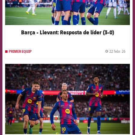
Barça - Llevant: Resposta de líder (3-0)
22 febr. 26
PRIMER EQUIP
label.
FCB Barcelona badge