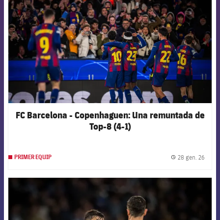
FC Barcelona - Copenhaguen: Una remuntada de
Top-8 (4-1)
28 gen. 26
PRIMER EQUIP
label.
FCB Barcelona badge