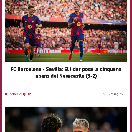
FC Barcelona - Sevilla: El líder posa la cinquena
abans del Newcastle (5-2)
15 març 26
PRIMER EQUIP
label.
FCB Barcelona badge