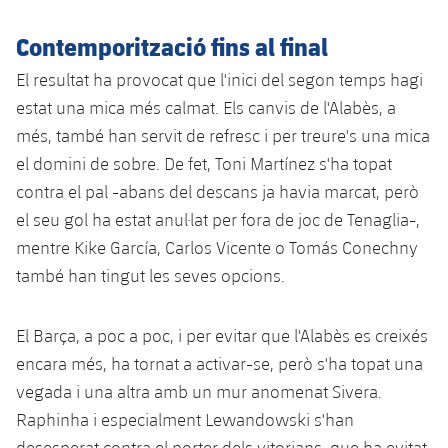
Jugadors
Notícies
Apunta't a les amateurs
plusicon
més
Contemporització fins al final
Calendari
Voleibol masculí
El resultat ha provocat que l'inici del segon temps hagi
Apunta't a les amateurs
PLUSICON
MÉS
estat una mica més calmat. Els canvis de l'Alabès, a
Resultats
Voleibol femení
Carnet de l'Esportista Amateur
League of Legends
més, també han servit de refresc i per treure's una mica
el domini de sobre. De fet, Toni Martínez s'ha topat
Classificació
VALORANT Rising
contra el pal -abans del descans ja havia marcat, però
el seu gol ha estat anul·lat per fora de joc de Tenaglia-,
Fotos
VALORANT Game Changers
mentre Kike García, Carlos Vicente o Tomás Conechny
també han tingut les seves opcions.
eFootball
El Barça, a poc a poc, i per evitar que l'Alabès es creixés
encara més, ha tornat a activar-se, però s'ha topat una
vegada i una altra amb un mur anomenat Sivera.
Raphinha i especialment Lewandowski s'han
desesperat contra el porter dels vitorians, que ha evitat