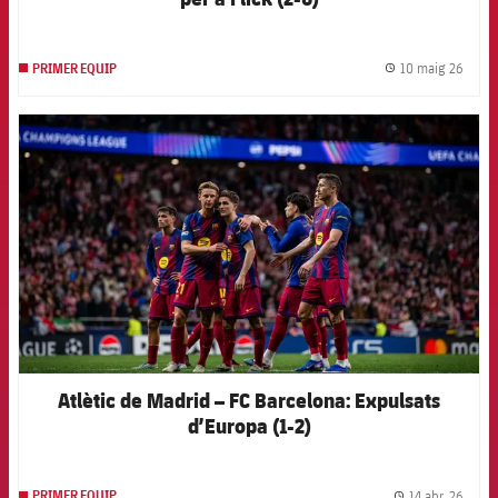
10 maig 26
PRIMER EQUIP
label.
FCB Barcelona badge
Atlètic de Madrid – FC Barcelona: Expulsats
d’Europa (1-2)
14 abr. 26
PRIMER EQUIP