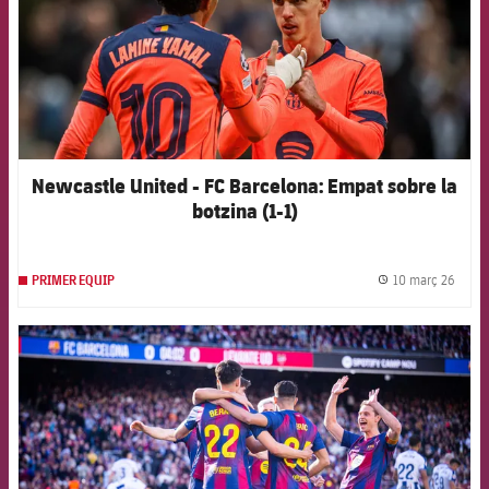
Newcastle United - FC Barcelona: Empat sobre la
botzina (1-1)
10 març 26
PRIMER EQUIP
label.
FCB Barcelona badge