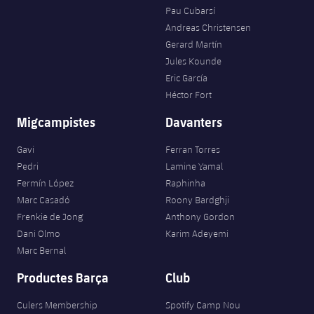
Pau Cubarsí
Andreas Christensen
Gerard Martín
Jules Kounde
Eric García
Héctor Fort
Migcampistes
Davanters
Gavi
Ferran Torres
Pedri
Lamine Yamal
Fermín López
Raphinha
Marc Casadó
Roony Bardghji
Frenkie de Jong
Anthony Gordon
Dani Olmo
Karim Adeyemi
Marc Bernal
Productes Barça
Club
Culers Membership
Spotify Camp Nou