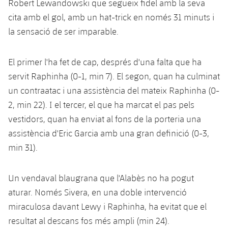
Robert Lewandowski que segueix fidel amb la seva
Jugadors
Classificació
Juvenil
Notícies
cita amb el gol, amb un hat-trick en només 31 minuts i
Atletisme
plusicon
més
la sensació de ser imparable.
Fotos
Infantil
Actualitat
Bàsquet en cadira de rodes
plusicon
més
Història
El primer l'ha fet de cap, després d'una falta que ha
Aleví
Masculí
Actualitat
Hockey gel
servit Raphinha (0-1, min 7). El segon, quan ha culminat
plusicon
més
Palmarès
un contraatac i una assistència del mateix Raphinha (0-
Femení
Jugadors
Actualitat
Hoquei herba
2, min 22). I el tercer, el que ha marcat el pas pels
plusicon
més
vestidors, quan ha enviat al fons de la porteria una
Agenda
Calendari
Jugadors
Notícies
Patinatge artístic
assistència d'Eric Garcia amb una gran definició (0-3,
plusicon
més
min 31).
Resultats
Calendari
Hockey Herba Masculí
Escola de Patinatge
Actualitat
Classificació
Un vendaval blaugrana que l'Alabès no ha pogut
Resultats
Hockey Herba Femení
Plantilla
Rugby
plusicon
més
aturar. Només Sivera, en una doble intervenció
Classificació
miraculosa davant Lewy i Raphinha, ha evitat que el
Agenda
Actualitat
Voleibol
plusicon
més
resultat al descans fos més ampli (min 24).