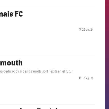
nais FC
25 ag. 24
label.share.
nemouth
edicació i li desitja molta sort i èxits en el futur
13 ag. 24
label.share.