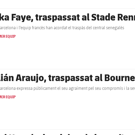
ka Faye, traspassat al Stade Ren
Barcelona i l'equip francès han acordat el traspàs del central senegalès
MER EQUIP
lián Araujo, traspassat al Bour
Barcelona expressa públicament el seu agraïment pel seu compromís i la seva d
MER EQUIP