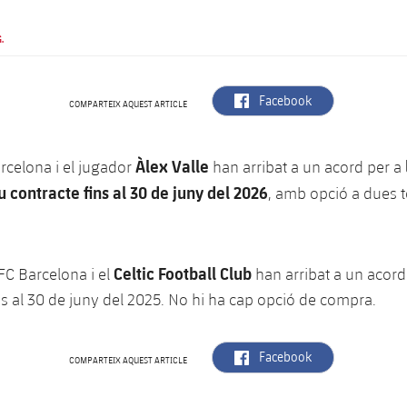
.
label.aria.facebook
Facebook
COMPARTEIX AQUEST ARTICLE
Àlex Valle
arcelona i el jugador
han arribat a un acord per a
u contracte fins al 30 de juny del 2026
, amb opció a dues
Celtic Football Club
 FC Barcelona i el
han arribat a un acord
ns al 30 de juny del 2025. No hi ha cap opció de compra.
label.aria.facebook
Facebook
COMPARTEIX AQUEST ARTICLE