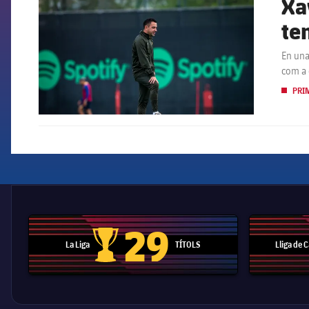
Xa
te
En una
com a 
PRI
29
La Liga
TÍTOLS
Lliga de
Trofeu de la Liga