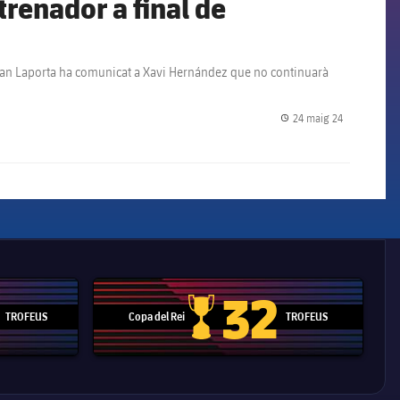
trenador a final de
 Joan Laporta ha comunicat a Xavi Hernández que no continuarà
24 maig 24
label.share.
32
TROFEUS
Copa del Rei
TROFEUS
 Mundial de Clubs
Copa del Rei