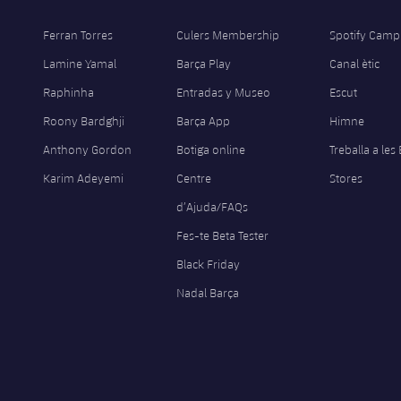
Ferran Torres
Culers Membership
Spotify Camp
Lamine Yamal
Barça Play
Canal ètic
Raphinha
Entradas y Museo
Escut
Roony Bardghji
Barça App
Himne
Anthony Gordon
Botiga online
Treballa a les
Karim Adeyemi
Centre
Stores
d’Ajuda/FAQs
Fes-te Beta Tester
Black Friday
Nadal Barça