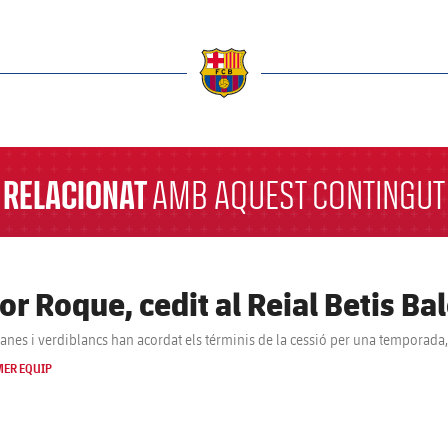
a
RELACIONAT
AMB AQUEST CONTINGUT
tor Roque, cedit al Reial Betis B
anes i verdiblancs han acordat els términis de la cessió per una temporad
MER EQUIP