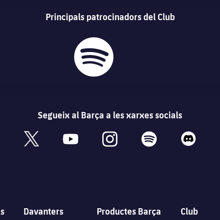
Principals patrocinadors del Club
Segueix al Barça a les xarxes socials
book
x
youtube
instagram
spotify
discord
s
Davanters
Productes Barça
Club