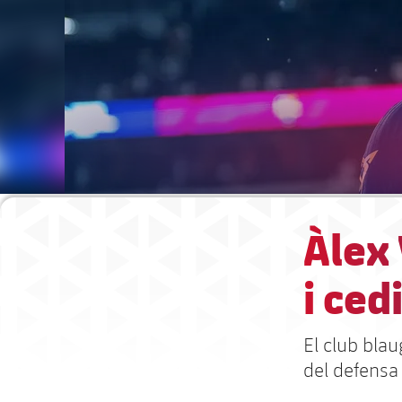
Àlex 
i ced
El club blau
del defensa 