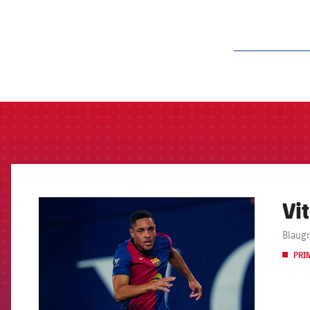
label.aria.barcelon
Vi
FCB Barcelona badge
Blaugr
PRI