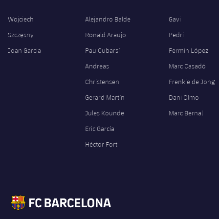
Wojciech
Alejandro Balde
Gavi
Szczęsny
Ronald Araujo
Pedri
Joan Garcia
Pau Cubarsí
Fermín López
Andreas
Marc Casadó
Christensen
Frenkie de Jong
Gerard Martín
Dani Olmo
Jules Kounde
Marc Bernal
Eric García
Héctor Fort