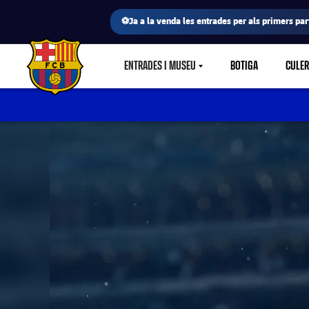
⚽Ja a la venda les entrades per als primers part
ENTRADES I MUSEU
BOTIGA
CULE
LABEL.SHARE.CARETDOWN
FC Barcelona club badge