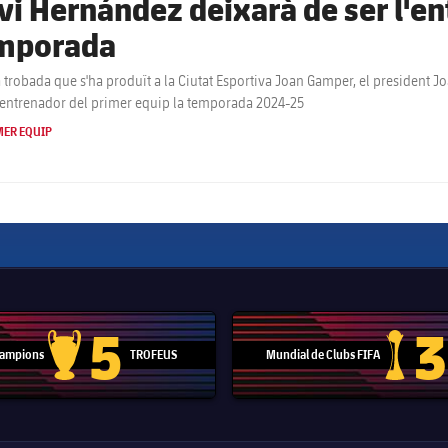
vi Hernández deixarà de ser l'en
mporada
 trobada que s'ha produït a la Ciutat Esportiva Joan Gamper, el president
entrenador del primer equip la temporada 2024-25
MER EQUIP
5
3
 Campions
TROFEUS
Mundial de Clubs FIFA
Trofeu de la Lliga de Campions
Trofeu del