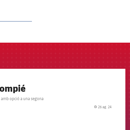
alompié
a, amb opció a una segona
26 ag. 24
label.share.