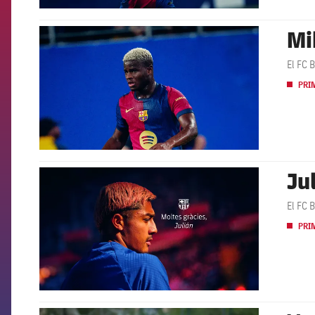
Mi
FCB Barcelona badge
El FC 
PRI
Ju
FCB Barcelona badge
El FC 
PRI
FCB Barcelona badge