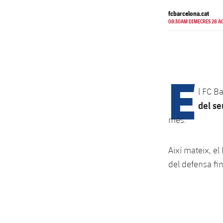
fcbarcelona.cat
08:30AM DIMECRES 28 AG
E
l FC B
del se
més.
Així mateix, el
del defensa fi