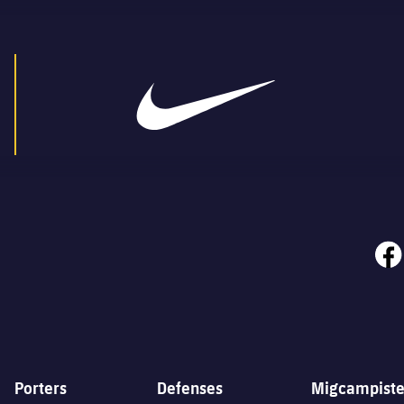
face
Porters
Defenses
Migcampiste