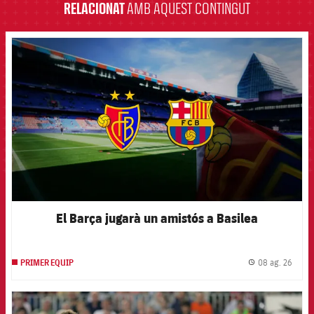
RELACIONAT
AMB AQUEST CONTINGUT
FCB Barcelona badge
El Barça jugarà un amistós a Basilea
08 ag. 26
PRIMER EQUIP
label.
FCB Barcelona badge