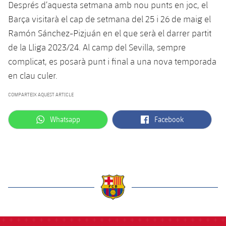
Després d’aquesta setmana amb nou punts en joc, el
Barça visitarà el cap de setmana del 25 i 26 de maig el
Ramón Sánchez-Pizjuán en el que serà el darrer partit
de la Lliga 2023/24. Al camp del Sevilla, sempre
complicat, es posarà punt i final a una nova temporada
en clau culer.
COMPARTEIX AQUEST ARTICLE
label.aria.whatsapp
label.aria.facebook
Whatsapp
Facebook
label.aria.barcelona