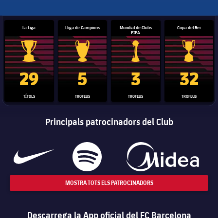
La Liga
Lliga de Campions
Mundial de Clubs
Copa del Rei
FIFA
Trofeu de la Liga
Trofeu de la Lliga de Campions
Trofeu del Mundial de Clubs
Copa del 
29
5
3
32
TÍTOLS
TROFEUS
TROFEUS
TROFEUS
Principals patrocinadors del Club
MOSTRA TOTS ELS PATROCINADORS
Descarrega la App oficial del FC Barcelona