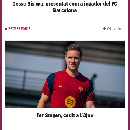
Jesse Bisiwu, presentat com a jugador del FC
Barcelona
04 ag. 26
PRIMER EQUIP
label.
FCB Barcelona badge
Ter Stegen, cedit a l’Ajax