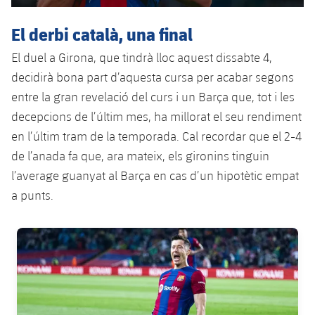
plusicon
més
Serveis Mèdics
Acreditacions
Fotos
Fotos
Infantil A
Entrades
SUB8 B
El derbi català, una final
Calendari
Campus Verano
Actualitat
Accessibilitat
Història
Instal·lacions
El duel a Girona, que tindrà lloc aquest dissabte 4,
Infantil B
Resultats
Resultats
Juvenil
decidirà bona part d’aquesta cursa per acabar segons
PLUSICON
MÉS
Palmarès
entre la gran revelació del curs i un Barça que, tot i les
Classificació
Jugadors
Cadet
Primer equip
plusicon
més
decepcions de l’últim mes, ha millorat el seu rendiment
Jugadors
en l’últim tram de la temporada. Cal recordar que el 2-4
Classificació
Infantil
Actualitat
Barça Atlètic
plusicon
més
de l’anada fa que, ara mateix, els gironins tinguin
Fotos
l’average guanyat al Barça en cas d’un hipotètic empat
Aleví
Calendari
Actualitat
Base
plusicon
més
a punts.
Palmarès
Entrades
Calendari
Campus Estiu
Actualitat
FC Barcelona club badge
Història
Resultats
Resultats
Barça C
PLUSICON
MÉS
Classificació
Jugadors
Junior
Informació general
plusicon
més