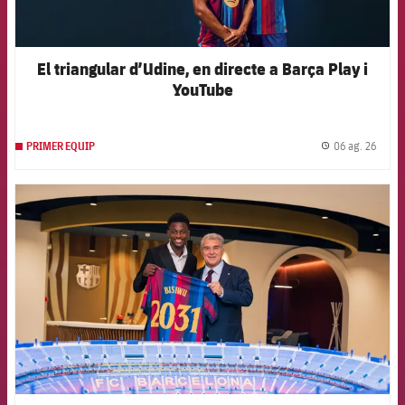
El triangular d’Udine, en directe a Barça Play i
YouTube
06 ag. 26
PRIMER EQUIP
label.
FCB Barcelona badge