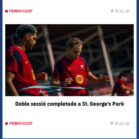
31 jul. 26
PRIMER EQUIP
label.
FCB Barcelona badge
Doble sessió completada a St. George's Park
30 jul. 26
PRIMER EQUIP
label.