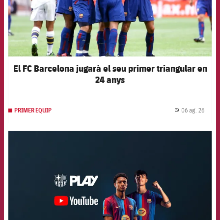
El FC Barcelona jugarà el seu primer triangular en
24 anys
06 ag. 26
PRIMER EQUIP
label.
FCB Barcelona badge