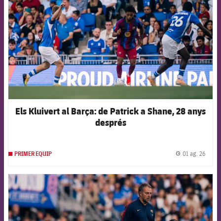
Els Kluivert al Barça: de Patrick a Shane, 28 anys
després
01 ag. 26
PRIMER EQUIP
label.
FCB Barcelona badge