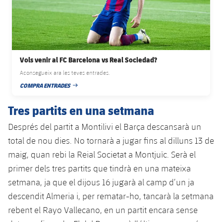
Jugadors
Classificació
Juvenil
Notícies
Atletisme
plusicon
més
Fotos
Infantil
Actualitat
Bàsquet en cadira de rodes
plusicon
més
Història
Vols venir al FC Barcelona vs Real Sociedad?
Aleví
Masculí
Actualitat
Hockey gel
Aconsegueix ara les teves entrades.
plusicon
més
Palmarès
COMPRA ENTRADES
DATA DE PUBLICACIÓ
Femení
Jugadors
Actualitat
Hoquei herba
plusicon
més
Tres partits en una setmana
Agenda
Calendari
Jugadors
Després del partit a Montilivi el Barça descansarà un
Notícies
Patinatge artístic
plusicon
més
total de nou dies. No tornarà a jugar fins al dilluns 13 de
Resultats
Calendari
Hockey Herba Masculí
maig, quan rebi la Reial Societat a Montjuïc. Serà el
Escola de Patinatge
Actualitat
primer dels tres partits que tindrà en una mateixa
Classificació
Resultats
Hockey Herba Femení
Plantilla
Rugby
setmana, ja que el dijous 16 jugarà al camp d’un ja
plusicon
més
descendit Almeria i, per rematar-ho, tancarà la setmana
Classificació
Agenda
Actualitat
Voleibol
rebent el Rayo Vallecano, en un partit encara sense
plusicon
més