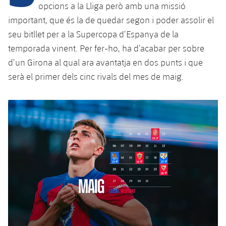
Calendari
Campus Estiu
Base
opcions a la Lliga però amb una missió
important, que és la de quedar segon i poder assolir el
SUB13
SUB13 B
Entrades
Barça Atlètic
plusicon
més
seu bitllet per a la Supercopa d’Espanya de la
PLUSICON
MÉS
SUB12
temporada vinent. Per fer-ho, ha d’acabar per sobre
SUB12 C
Gameday Shows
Junior
Primer Equip
Instal·lacions
plusicon
més
d’un Girona al qual ara avantatja en dos punts i que
SUB11 A
SUB11 C
serà el primer dels cinc rivals del mes de maig.
Resultats
Cadet A
Actualitat
Barça Atlètic
Spotify Camp Nou
plusicon
més
SUB11 B
Classificacions
Cadet B
Calendari
Actualitat
Palau Blaugrana
Base
plusicon
més
SUB10 A
Jugadors
Infantil A
Entrades
Calendari
Estadi Johan Cruyff
Actualitat
SUB10 B
PLUSICON
MÉS
Fotos
Infantil B
Resultats
Resultats
Juvenil
Barça Cafe
Primer equip
SUB9 A
plusicon
més
plusicon
més
Història
Mini
Classificació
Classificació
Cadet A
Ciutat Esportiva
Actualitat
SUB9 B
Barça Atlètic
plusicon
més
Serveis
Palmarès
plusicon
més
Jugadors
Jugadors
Cadet B
Calendari
SUB8 A
La Masia
Actualitat
Base