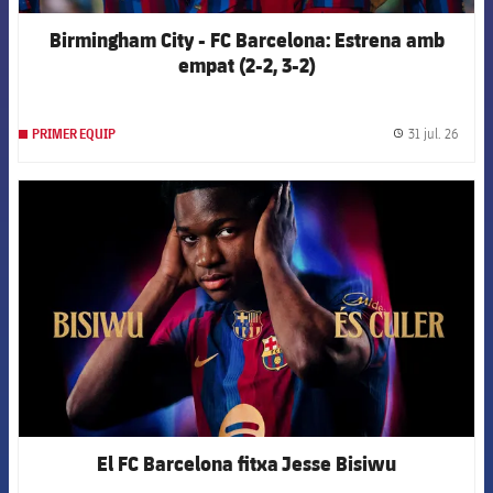
Birmingham City - FC Barcelona: Estrena amb
empat (2-2, 3-2)
31 jul. 26
PRIMER EQUIP
label.
FCB Barcelona badge
El FC Barcelona fitxa Jesse Bisiwu