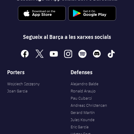
Segueix al Barça a les xarxes socials
facebook
x
youtube
instagram
spotify
discord
tiktok
Porters
Defenses
Wojciech Szczęsny
Alejandro Balde
Joan Garcia
Ronald Araujo
Pau Cubarsí
Andreas Christensen
Gerard Martín
Jules Kounde
Eric García