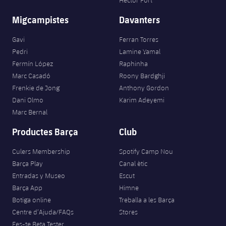
Héctor Fort
Migcampistes
Davanters
Gavi
Ferran Torres
Pedri
Lamine Yamal
Fermín López
Raphinha
Marc Casadó
Roony Bardghji
Frenkie de Jong
Anthony Gordon
Dani Olmo
Karim Adeyemi
Marc Bernal
Productes Barça
Club
Culers Membership
Spotify Camp Nou
Barça Play
Canal ètic
Entradas y Museo
Escut
Barça App
Himne
Botiga online
Treballa a les Barça
Centre d’Ajuda/FAQs
Stores
Fes-te Beta Tester