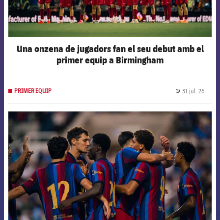
Una onzena de jugadors fan el seu debut amb el
primer equip a Birmingham
31 jul. 26
PRIMER EQUIP
label.
FCB Barcelona badge