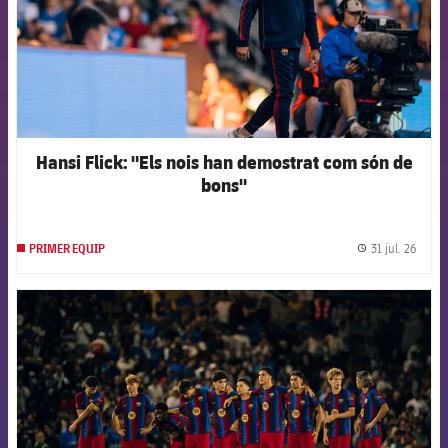
Hansi Flick: "Els nois han demostrat com són de
bons"
31 jul. 26
PRIMER EQUIP
label.
FCB Barcelona badge