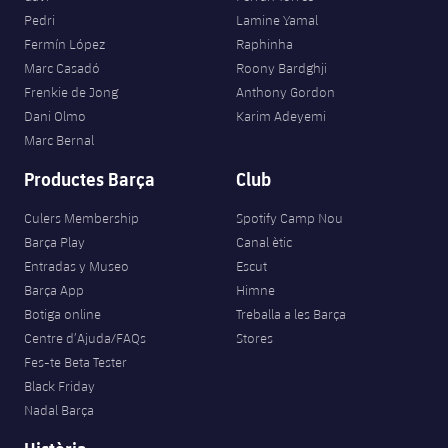
Pedri
Lamine Yamal
Fermín López
Raphinha
Marc Casadó
Roony Bardghji
Frenkie de Jong
Anthony Gordon
Dani Olmo
Karim Adeyemi
Marc Bernal
Productes Barça
Club
Culers Membership
Spotify Camp Nou
Barça Play
Canal ètic
Entradas y Museo
Escut
Barça App
Himne
Botiga online
Treballa a les Barça
Centre d’Ajuda/FAQs
Stores
Fes-te Beta Tester
Black Friday
Nadal Barça