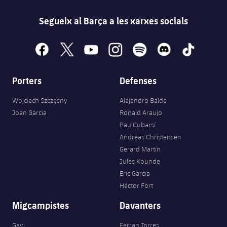
Segueix al Barça a les xarxes socials
facebook
x
youtube
instagram
spotify
discord
tiktok
Porters
Defenses
Wojciech Szczęsny
Alejandro Balde
Joan Garcia
Ronald Araujo
Pau Cubarsí
Andreas Christensen
Gerard Martín
Jules Kounde
Eric García
Héctor Fort
Migcampistes
Davanters
Gavi
Ferran Torres