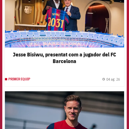
Jesse Bisiwu, presentat com a jugador del FC
Barcelona
04 ag. 26
PRIMER EQUIP
label.
FCB Barcelona badge