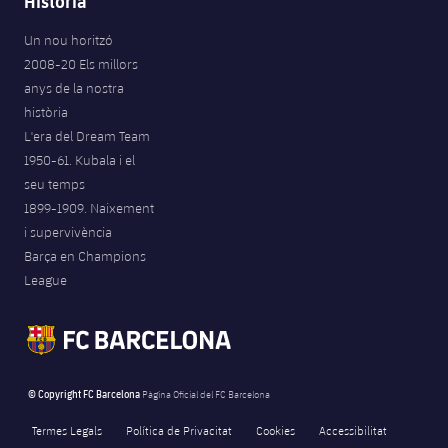
Història
Un nou horitzó
2008-20 Els millors
anys de la nostra
història
L'era del Dream Team
1950-61. Kubala i el
seu temps
1899-1909. Naixement
i supervivència
Barça en Champions
League
© Copyright FC Barcelona
Pàgina Oficial del FC Barcelona
Termes Legals
Política de Privacitat
Cookies
Accessibilitat