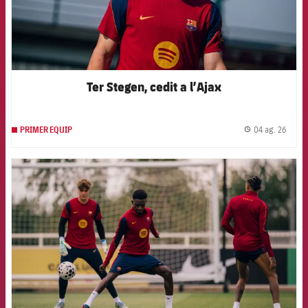
Ter Stegen, cedit a l’Ajax
04 ag. 26
PRIMER EQUIP
label.
FCB Barcelona badge