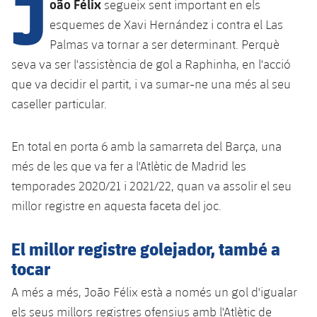
J
Calendari
oão Félix
segueix sent important en els
Campus Estiu
Base
esquemes de Xavi Hernández i contra el Las
SUB13
SUB13 B
Entrades
Barça Atlètic
Palmas va tornar a ser determinant. Perquè
plusicon
més
PLUSICON
MÉS
SUB12
seva va ser l'assistència de gol a Raphinha, en l'acció
SUB12 C
Gameday Shows
Junior
Primer Equip
Instal·lacions
que va decidir el partit, i va sumar-ne una més al seu
plusicon
més
SUB11 A
SUB11 C
caseller particular.
Resultats
Cadet A
Actualitat
Barça Atlètic
Spotify Camp Nou
plusicon
més
SUB11 B
Classificacions
En total en porta 6 amb la samarreta del Barça, una
Cadet B
Calendari
Actualitat
Palau Blaugrana
Base
més de les que va fer a l'Atlètic de Madrid les
plusicon
més
SUB10 A
Jugadors
Infantil A
temporades 2020/21 i 2021/22, quan va assolir el seu
Entrades
Calendari
Estadi Johan Cruyff
Actualitat
SUB10 B
millor registre en aquesta faceta del joc.
PLUSICON
MÉS
Fotos
Infantil B
Resultats
Resultats
Juvenil
Barça Cafe
Primer equip
SUB9 A
plusicon
més
El millor registre golejador, també a
plusicon
més
Història
Mini
Classificació
tocar
Classificació
Cadet A
Ciutat Esportiva
Actualitat
SUB9 B
Barça Atlètic
plusicon
més
Serveis
Palmarès
A més a més, João Félix està a només un gol d'igualar
plusicon
més
Jugadors
Jugadors
Cadet B
Calendari
SUB8 A
els seus millors registres ofensius amb l'Atlètic de
La Masia
Actualitat
Base