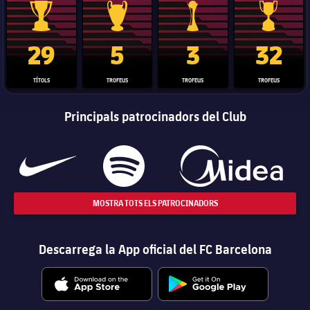
Trofeu de la Liga
Trofeu de la Lliga de Campions
Trofeu del Mundial de Clubs
Copa del 
29
5
3
32
TÍTOLS
TROFEUS
TROFEUS
TROFEUS
Principals patrocinadors del Club
MOSTRA TOTS ELS PATROCINADORS
Descarrega la App oficial del FC Barcelona