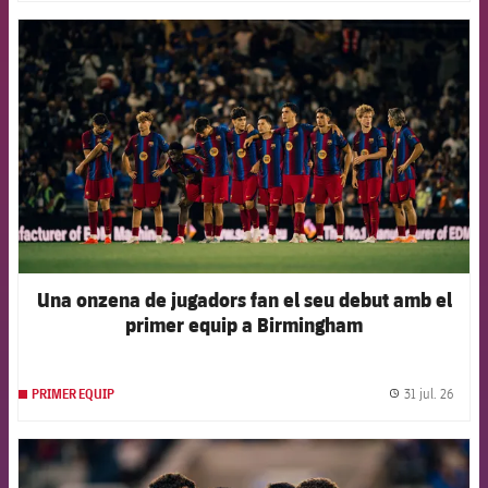
FCB Barcelona badge
Una onzena de jugadors fan el seu debut amb el
primer equip a Birmingham
31 jul. 26
PRIMER EQUIP
label.
FCB Barcelona badge