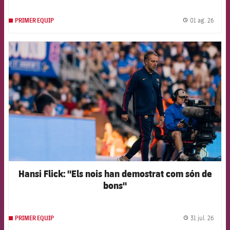
01 ag. 26
PRIMER EQUIP
label.
FCB Barcelona badge
Hansi Flick: "Els nois han demostrat com són de
bons"
31 jul. 26
PRIMER EQUIP
label.