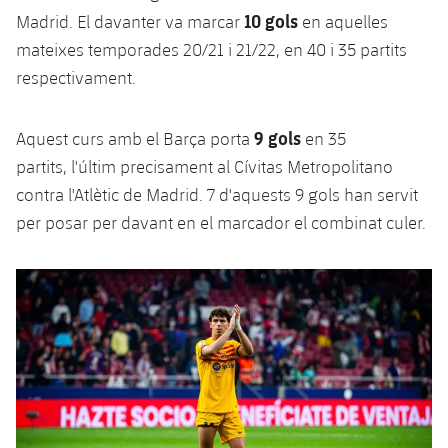
plusicon
més
Serveis Mèdics
Acreditacions
10 gols
Fotos
Madrid. El davanter va marcar
en aquelles
Fotos
Infantil A
Entrades
SUB8 B
Calendari
mateixes temporades 20/21 i 21/22, en 40 i 35 partits
Campus Verano
Actualitat
Accessibilitat
Història
Instal·lacions
respectivament.
Infantil B
Resultats
Resultats
Juvenil
PLUSICON
MÉS
Palmarès
9 gols
Aquest curs amb el Barça porta
en 35
Classificació
Jugadors
Cadet
Primer equip
plusicon
més
partits, l'últim precisament al Cívitas Metropolitano
Jugadors
contra l'Atlètic de Madrid. 7 d'aquests 9 gols han servit
Classificació
Infantil
Actualitat
Barça Atlètic
plusicon
més
per posar per davant en el marcador el combinat culer.
Fotos
Aleví
Calendari
Actualitat
Base
plusicon
més
Palmarès
Entrades
Calendari
Campus Estiu
Actualitat
Història
Resultats
Resultats
Barça C
PLUSICON
MÉS
Classificació
Jugadors
Junior
Informació general
plusicon
més