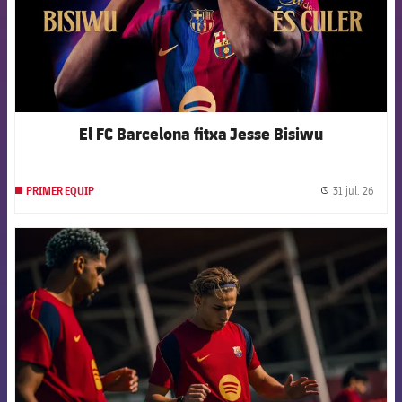
El FC Barcelona fitxa Jesse Bisiwu
31 jul. 26
PRIMER EQUIP
label.
FCB Barcelona badge