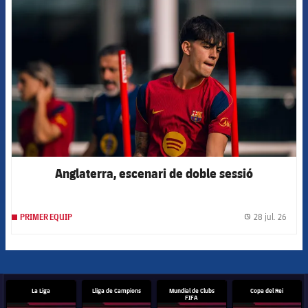
FCB Barcelona badge
Anglaterra, escenari de doble sessió
28 jul. 26
PRIMER EQUIP
label.
La Liga
Lliga de Campions
Mundial de Clubs
Copa del Rei
FIFA