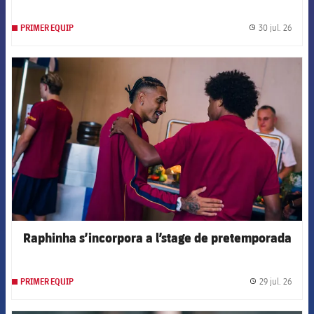
30 jul. 26
PRIMER EQUIP
label.
FCB Barcelona badge
Raphinha s’incorpora a l’stage de pretemporada
29 jul. 26
PRIMER EQUIP
label.