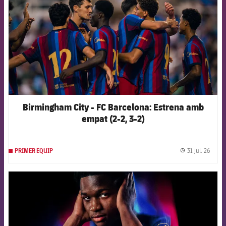
Birmingham City - FC Barcelona: Estrena amb
empat (2-2, 3-2)
31 jul. 26
PRIMER EQUIP
label.
FCB Barcelona badge