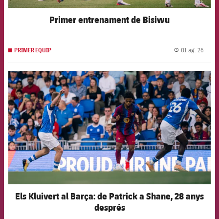
Primer entrenament de Bisiwu
01 ag. 26
PRIMER EQUIP
label.
FCB Barcelona badge
Els Kluivert al Barça: de Patrick a Shane, 28 anys
després