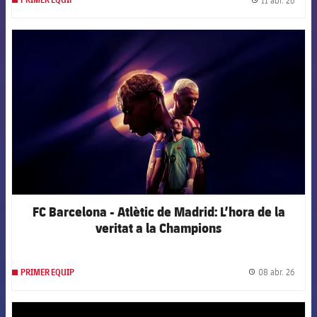
PRIMER EQUIP
label.
FCB Barcelona badge
FC Barcelona - Atlètic de Madrid: L’hora de la
veritat a la Champions
08 abr. 26
PRIMER EQUIP
label.
FCB Barcelona badge