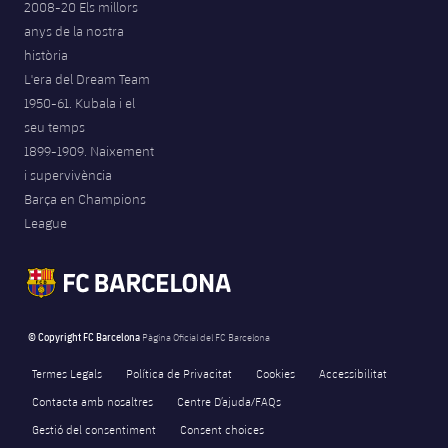
2008-20 Els millors
anys de la nostra
història
L'era del Dream Team
1950-61. Kubala i el
seu temps
1899-1909. Naixement
i supervivència
Barça en Champions
League
© Copyright FC Barcelona
Pàgina Oficial del FC Barcelona
Termes Legals
Política de Privacitat
Cookies
Accessibilitat
Contacta amb nosaltres
Centre D’ajuda/FAQs
Gestió del consentiment
Consent choices