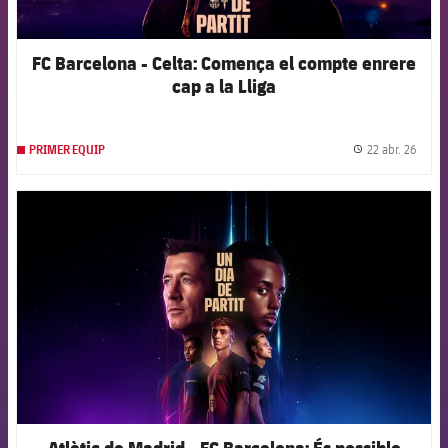
FC Barcelona - Celta: Comença el compte enrere
cap a la Lliga
22 abr. 26
PRIMER EQUIP
label.
FCB Barcelona badge
Atlètic de Madrid - FC Barcelona: És possible