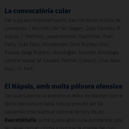
La convocatòria culer
Per a aquest important partit, Xavi ha donat la llista de
convocats. I els citats són Ter Stegen, Joâo Cancelo, R.
Araujo, I. Martinez, Lewandowski, Raphinha, Iñaki
Peña, Joâo Félix, Christensen, Oriol Romeu, Vitor
Roque, Sergi Roberto, Gündoğan, Kounde, Astralaga,
Lamine Yamal, M. Casadó, Fermín, Cubarsí, Unai, Marc
Guiu i H. Fort.
El Nàpols, amb molta pólvora ofensiva
Des que Calzona va prendre el relleu de Mazzari com a
tècnic del conjunt italià, l'equip presidit per De
Laurentiis s'ha reactivat sobre el terreny de joc.
Kvaratskhelia
suma quatre gols i una assistència sota
les seves ordres i torna a mostrar la imatge del curs