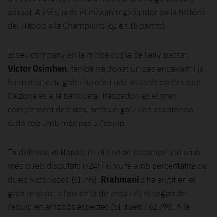
passat. A més, ja és el màxim regatejador de la història
del Nàpols a la Champions (61 en 16 partits).
El seu company en la mítica dupla de l'any passat,
Victor Osimhen
, també ha donat un pas endavant i ja
ha marcat cinc gols i ha ofert una assistència des que
Calzona és a la banqueta. Raspadori és el gran
complement dels dos, amb un gol i una assistència,
cada cop amb més pes a l'equip.
En defensa, el Nàpols és el sisè de la competició amb
més duels disputats (724) i el vuitè amb percentatge de
Rrahmani
duels victoriosos (51.7%).
s'ha erigit en el
gran referent a l'eix de la defensa i és el segon de
l'equip en ambdós aspectes (51 duels i 62.7%). A la