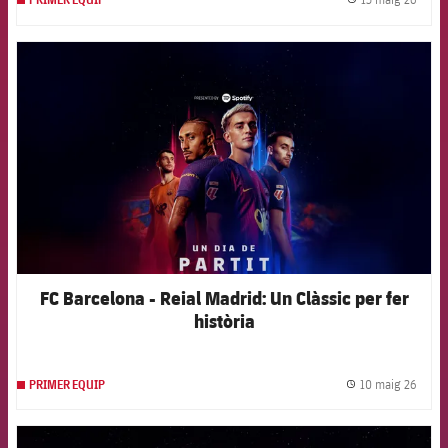
PRIMER EQUIP
label.
FCB Barcelona badge
FC Barcelona - Reial Madrid: Un Clàssic per fer
història
10 maig 26
PRIMER EQUIP
label.
FCB Barcelona badge