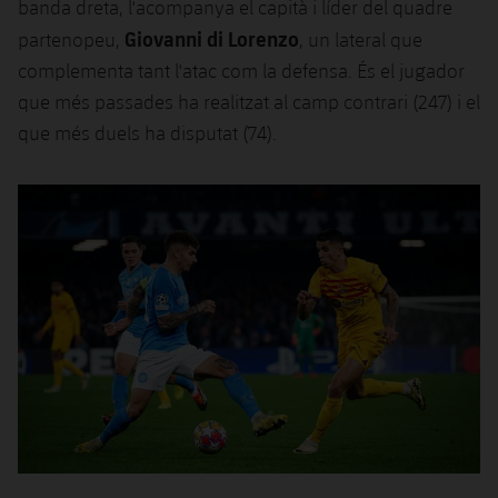
banda dreta, l'acompanya el capità i líder del quadre
Giovanni di Lorenzo
partenopeu,
, un lateral que
complementa tant l'atac com la defensa. És el jugador
que més passades ha realitzat al camp contrari (247) i el
que més duels ha disputat (74).