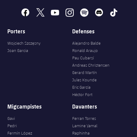
facebook
x
youtube
instagram
spotify
discord
tiktok
Porters
Defenses
Wojciech Szczęsny
Alejandro Balde
Joan Garcia
Ronald Araujo
Pau Cubarsí
Andreas Christensen
Gerard Martín
Jules Kounde
Eric García
Héctor Fort
Migcampistes
Davanters
Gavi
Ferran Torres
Pedri
Lamine Yamal
Fermín López
Raphinha