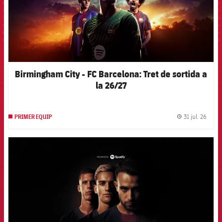
Birmingham City - FC Barcelona: Tret de sortida a
la 26/27
31 jul. 26
PRIMER EQUIP
label.
FCB Barcelona badge