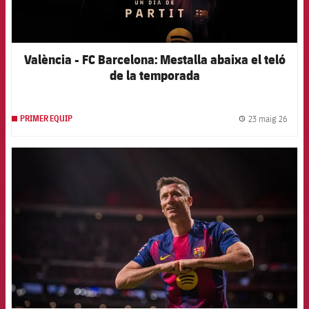
València - FC Barcelona: Mestalla abaixa el teló
de la temporada
23 maig 26
PRIMER EQUIP
label.
FCB Barcelona badge