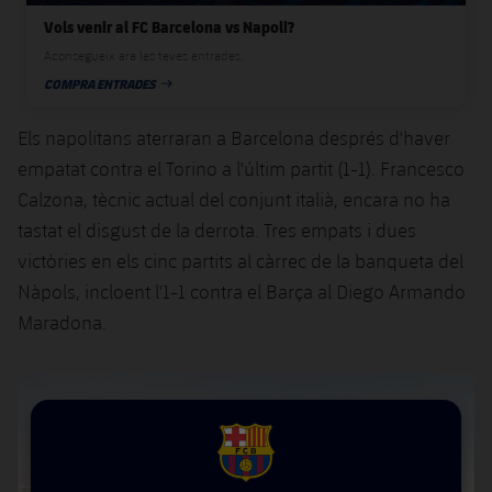
plusicon
més
Serveis Mèdics
Acreditacions
Fotos
Vols venir al FC Barcelona vs Napoli?
Fotos
Infantil A
Entrades
SUB8 B
Calendari
Campus Verano
Actualitat
Aconsegueix ara les teves entrades.
Accessibilitat
Història
Instal·lacions
COMPRA ENTRADES
Infantil B
DATA DE PUBLICACIÓ
Resultats
Resultats
Juvenil
PLUSICON
MÉS
Palmarès
Els napolitans aterraran a Barcelona després d'haver
Classificació
Jugadors
Cadet
empatat contra el Torino a l'últim partit (1-1). Francesco
Primer equip
plusicon
més
Calzona, tècnic actual del conjunt italià, encara no ha
Jugadors
Classificació
Infantil
tastat el disgust de la derrota. Tres empats i dues
Actualitat
Barça Atlètic
plusicon
més
victòries en els cinc partits al càrrec de la banqueta del
Fotos
Aleví
Calendari
Nàpols, incloent l'1-1 contra el Barça al Diego Armando
Actualitat
Base
plusicon
més
Palmarès
Maradona.
Entrades
Calendari
Campus Estiu
Actualitat
Història
Resultats
Resultats
Barça C
PLUSICON
MÉS
Classificació
Jugadors
Junior
FCB Barcelona badge
Informació general
plusicon
més