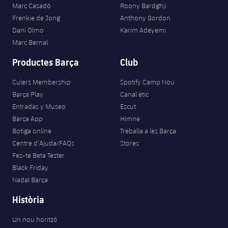
Marc Casadó
Roony Bardghji
Frenkie de Jong
Anthony Gordon
Dani Olmo
Karim Adeyemi
Marc Bernal
Productes Barça
Club
Culers Membership
Spotify Camp Nou
Barça Play
Canal ètic
Entradas y Museo
Escut
Barça App
Himne
Botiga online
Treballa a les Barça
Centre d’Ajuda/FAQs
Stores
Fes-te Beta Tester
Black Friday
Nadal Barça
Història
Un nou horitzó