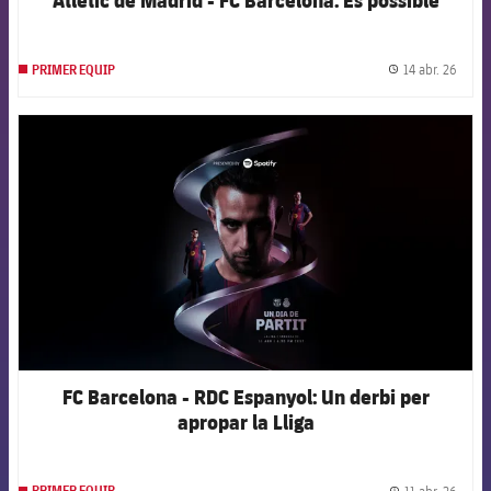
14 abr. 26
PRIMER EQUIP
label.
FCB Barcelona badge
FC Barcelona - RDC Espanyol: Un derbi per
apropar la Lliga
11 abr. 26