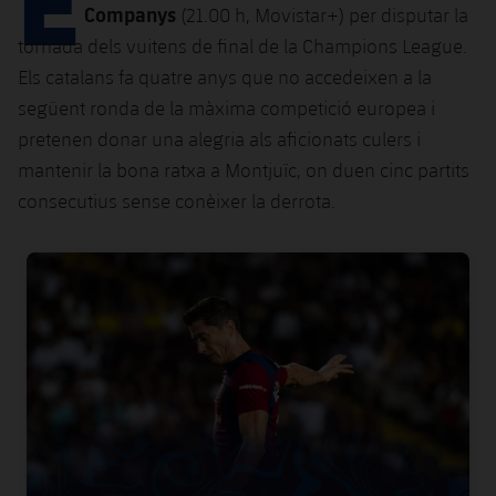
Calendari
Campus Estiu
Base
Companys
(21.00 h, Movistar+) per disputar la
SUB13
tornada dels vuitens de final de la Champions League.
SUB13 B
Entrades
Barça Atlètic
plusicon
més
Els catalans fa quatre anys que no accedeixen a la
PLUSICON
MÉS
SUB12
SUB12 C
següent ronda de la màxima competició europea i
Gameday Shows
Junior
Primer Equip
Instal·lacions
plusicon
més
pretenen donar una alegria als aficionats culers i
SUB11 A
SUB11 C
mantenir la bona ratxa a Montjuïc, on duen cinc partits
Resultats
Cadet A
Actualitat
Barça Atlètic
Spotify Camp Nou
plusicon
més
consecutius sense conèixer la derrota.
SUB11 B
Classificacions
Cadet B
Calendari
Actualitat
Palau Blaugrana
Base
plusicon
més
FC Barcelona club badge
SUB10 A
Jugadors
Infantil A
Entrades
Calendari
Estadi Johan Cruyff
Actualitat
SUB10 B
PLUSICON
MÉS
Fotos
Infantil B
Resultats
Resultats
Juvenil
Barça Cafe
Primer equip
SUB9 A
plusicon
més
plusicon
més
Història
Mini
Classificació
Classificació
Cadet A
Ciutat Esportiva
Actualitat
SUB9 B
Barça Atlètic
plusicon
més
Serveis
Palmarès
plusicon
més
Jugadors
Jugadors
Cadet B
Calendari
SUB8 A
La Masia
Actualitat
Base