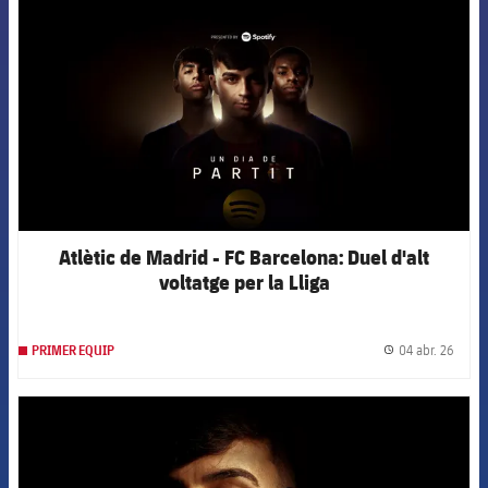
Atlètic de Madrid - FC Barcelona: Duel d'alt
voltatge per la Lliga
04 abr. 26
PRIMER EQUIP
label.
FCB Barcelona badge