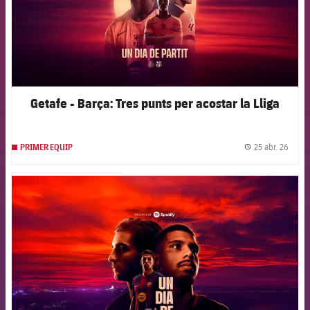
Getafe - Barça: Tres punts per acostar la Lliga
25 abr. 26
PRIMER EQUIP
label.
FCB Barcelona badge