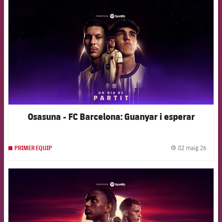
Osasuna - FC Barcelona: Guanyar i esperar
02 maig 26
PRIMER EQUIP
label.
FCB Barcelona badge