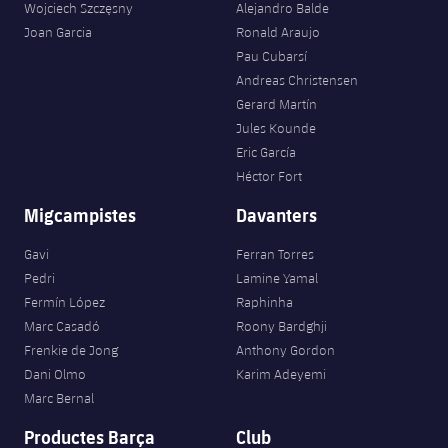
Wojciech Szczęsny
Alejandro Balde
Joan Garcia
Ronald Araujo
Pau Cubarsí
Andreas Christensen
Gerard Martín
Jules Kounde
Eric García
Héctor Fort
Migcampistes
Davanters
Gavi
Ferran Torres
Pedri
Lamine Yamal
Fermín López
Raphinha
Marc Casadó
Roony Bardghji
Frenkie de Jong
Anthony Gordon
Dani Olmo
Karim Adeyemi
Marc Bernal
Productes Barça
Club