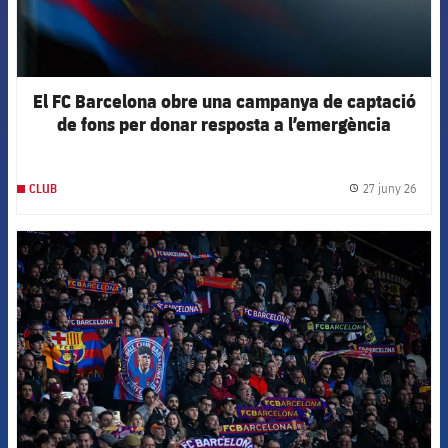
El FC Barcelona obre una campanya de captació
de fons per donar resposta a l’emergència
humanitària a Veneçuela
27 juny 26
CLUB
label.
FCB Barcelona badge