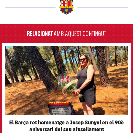
label.aria.barcelona
RELACIONAT
AMB AQUEST CONTINGUT
FCB Barcelona badge
El Barça ret homenatge a Josep Sunyol en el 90è
aniversari del seu afusellament