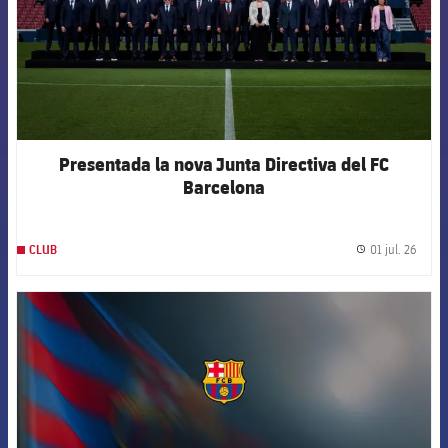
Presentada la nova Junta Directiva del FC
Barcelona
01 jul. 26
CLUB
label.
FCB Barcelona badge