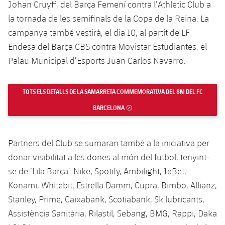
Johan Cruyff, del Barça Femení contra l’Athletic Club a
la tornada de les semifinals de la Copa de la Reina. La
campanya també vestirà, el dia 10, al partit de LF
Endesa del Barça CBS contra Movistar Estudiantes, el
Palau Municipal d’Esports Juan Carlos Navarro.
TOTS ELS DETALLS DE LA SAMARRETA COMMEMORATIVA DEL 8M DEL FC
BARCELONA
ENLLAÇ EXTERN
Partners del Club se sumaran també a la iniciativa per
donar visibilitat a les dones al món del futbol, tenyint-
se de ‘Lila Barça’. Nike, Spotify, Ambilight, 1xBet,
Konami, Whitebit, Estrella Damm, Cupra, Bimbo, Allianz,
Stanley, Prime, Caixabank, Scotiabank, Sk lubricants,
Assistència Sanitària, Rilastil, Sebang, BMG, Rappi, Daka