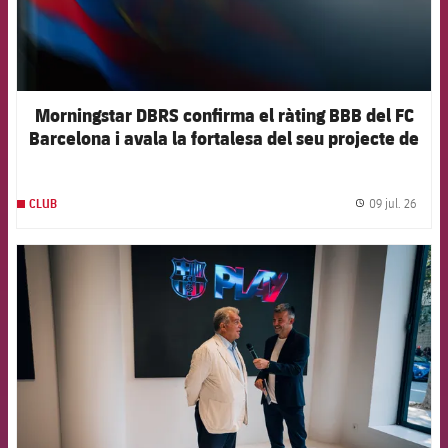
Morningstar DBRS confirma el ràting BBB del FC
Barcelona i avala la fortalesa del seu projecte de
futur
09 jul. 26
CLUB
label.
FCB Barcelona badge