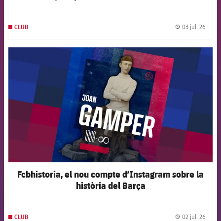
03 jul. 26
CLUB
label.
FCB Barcelona badge
Fcbhistoria, el nou compte d’Instagram sobre la
història del Barça
02 jul. 26
CLUB
label.