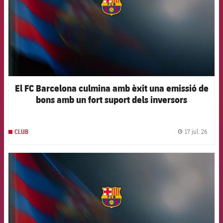
El FC Barcelona culmina amb èxit una emissió de
bons amb un fort suport dels inversors
internacionals
17 jul. 26
CLUB
label.
FCB Barcelona badge