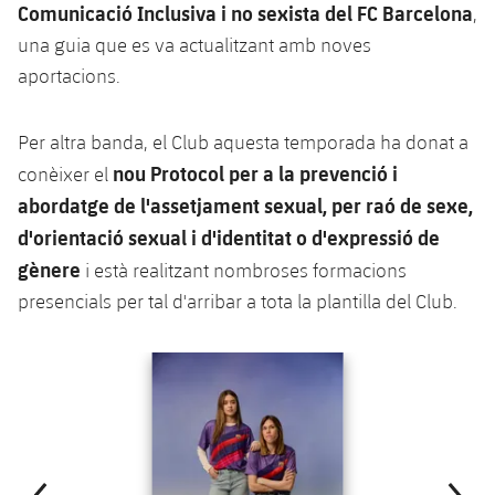
Comunicació Inclusiva i no sexista del FC Barcelona
,
una guia que es va actualitzant amb noves
aportacions.
Per altra banda, el Club aquesta temporada ha donat a
nou Protocol per a la prevenció i
conèixer el
abordatge de l'assetjament sexual, per raó de sexe,
d'orientació sexual i d'identitat o d'expressió de
gènere
i està realitzant nombroses formacions
presencials per tal d'arribar a tota la plantilla del Club.
Anterior
label.aria.chevronleft
Següent
label.aria.