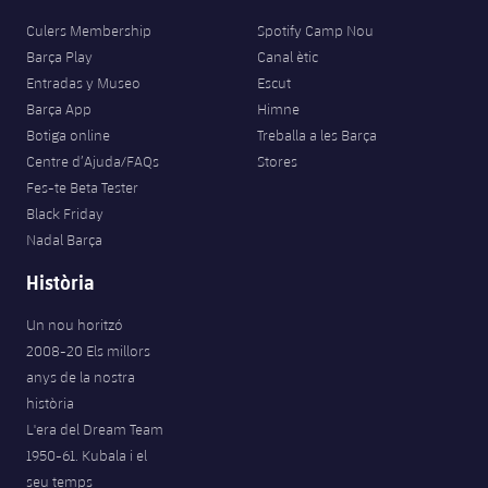
Culers Membership
Spotify Camp Nou
Barça Play
Canal ètic
Entradas y Museo
Escut
Barça App
Himne
Botiga online
Treballa a les Barça
Centre d’Ajuda/FAQs
Stores
Fes-te Beta Tester
Black Friday
Nadal Barça
Història
Un nou horitzó
2008-20 Els millors
anys de la nostra
història
L'era del Dream Team
1950-61. Kubala i el
seu temps