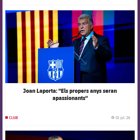
FCB Barcelona badge
Joan Laporta: "Els propers anys seran
apassionants"
01 jul. 26
CLUB
label.
FCB Barcelona badge