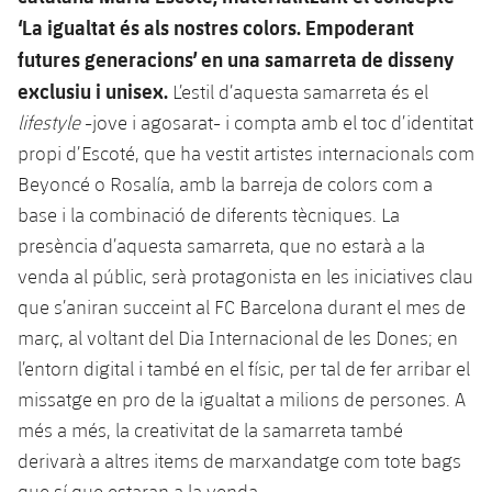
Jugadors
‘La igualtat és als nostres colors. Empoderant
Notícies
Apunta't a les amateurs
plusicon
més
futures generacions’ en una samarreta de disseny
Calendari
Voleibol masculí
exclusiu i unisex.
Apunta't a les amateurs
L’estil d’aquesta samarreta és el
PLUSICON
MÉS
lifestyle
-jove i agosarat- i compta amb el toc d’identitat
Resultats
Voleibol femení
Carnet de l'Esportista Amateur
League of Legends
propi d’Escoté, que ha vestit artistes internacionals com
Beyoncé o Rosalía, amb la barreja de colors com a
Classificació
VALORANT Rising
base i la combinació de diferents tècniques. La
Fotos
presència d’aquesta samarreta, que no estarà a la
VALORANT Game Changers
venda al públic, serà protagonista en les iniciatives clau
que s’aniran succeint al FC Barcelona durant el mes de
eFootball
març, al voltant del Dia Internacional de les Dones; en
l’entorn digital i també en el físic, per tal de fer arribar el
missatge en pro de la igualtat a milions de persones. A
més a més, la creativitat de la samarreta també
derivarà a altres items de marxandatge com tote bags
que sí que estaran a la venda.