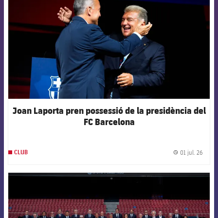
Joan Laporta pren possessió de la presidència del
FC Barcelona
01 jul. 26
CLUB
label.
FCB Barcelona badge