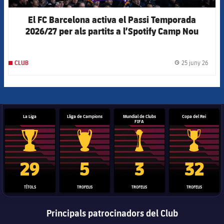
El FC Barcelona activa el Passi Temporada
2026/27 per als partits a l’Spotify Camp Nou
25 juny 26
CLUB
label.
La Liga
Lliga de Campions
Mundial de Clubs
Copa del Rei
FIFA
Trofeu de la Liga
Trofeu de la Lliga de Campions
Trofeu del Mundial de Clubs
Copa del 
29
5
3
32
TÍTOLS
TROFEUS
TROFEUS
TROFEUS
Principals patrocinadors del Club