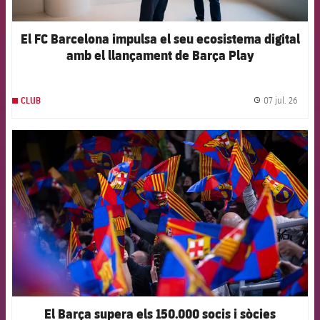
El FC Barcelona impulsa el seu ecosistema digital
amb el llançament de Barça Play
07 jul. 26
CLUB
label.
FCB Barcelona badge
El Barça supera els 150.000 socis i sòcies