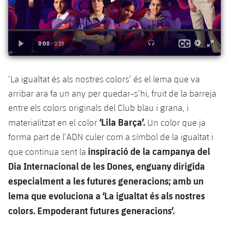
plusicon
més
Serveis Mèdics
Acreditacions
Fotos
Fotos
Infantil A
Entrades
SUB8 B
Calendari
Campus Verano
Actualitat
Accessibilitat
Història
Instal·lacions
Infantil B
Resultats
Resultats
Juvenil
PLUSICON
MÉS
Palmarès
Classificació
Jugadors
Cadet
‘La igualtat és als nostres colors’ és el lema que va
Primer equip
plusicon
més
arribar ara fa un any per quedar-s’hi, fruit de la barreja
Jugadors
Classificació
Infantil
Actualitat
entre els colors originals del Club blau i grana, i
Barça Atlètic
plusicon
més
‘Lila Barça’.
materialitzat en el color
Un color que ja
Fotos
Aleví
Calendari
Actualitat
forma part de l’ADN culer com a símbol de la igualtat i
Base
plusicon
més
Palmarès
inspiració de la campanya del
que continua sent la
Entrades
Calendari
Campus Estiu
Actualitat
Dia Internacional de les Dones, enguany dirigida
Història
especialment a les futures generacions; amb un
Resultats
Resultats
Barça C
lema que evoluciona a ‘La igualtat és als nostres
PLUSICON
MÉS
Classificació
colors. Empoderant futures generacions’.
Jugadors
Junior
Informació general
plusicon
més