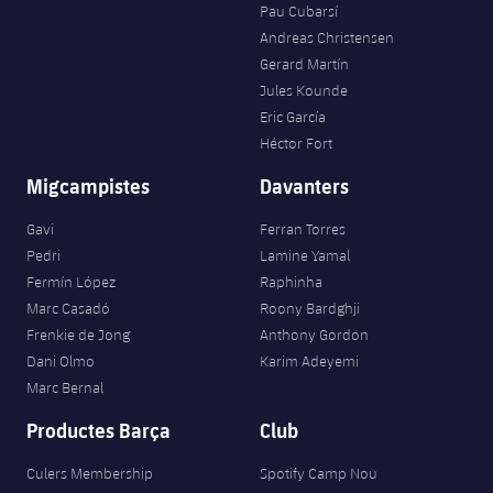
Pau Cubarsí
Andreas Christensen
Gerard Martín
Jules Kounde
Eric García
Héctor Fort
Migcampistes
Davanters
Gavi
Ferran Torres
Pedri
Lamine Yamal
Fermín López
Raphinha
Marc Casadó
Roony Bardghji
Frenkie de Jong
Anthony Gordon
Dani Olmo
Karim Adeyemi
Marc Bernal
Productes Barça
Club
Culers Membership
Spotify Camp Nou