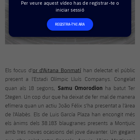
plusicon
més
Per veure aquest vídeo has de registrar-te o
Serveis Mèdics
Acreditacions
Fotos
Fotos
iniciar sessió
Infantil A
Entrades
SUB8 B
Calendari
Campus Verano
Actualitat
Accessibilitat
Història
Instal·lacions
REGISTRA-T'HI ARA
Infantil B
Resultats
Resultats
Juvenil
PLUSICON
MÉS
Palmarès
Classificació
Jugadors
Cadet
Primer equip
plusicon
més
Jugadors
Classificació
Infantil
Actualitat
Barça Atlètic
plusicon
més
or d'Aitana Bonmatí
Els focus d'
han delectat el públic
Fotos
Aleví
present a l'Estadi Olímpic Lluís Companys. Congelat
Calendari
Actualitat
Base
plusicon
més
Samu Omorodion
quan als 18 segons,
ha batut Ter
Palmarès
Stegen. Un cop dur que ha deixat de fer mal de manera
Entrades
Calendari
Campus Estiu
Actualitat
efímera quan un actiu João Félix s'ha presentat a l'àrea
Història
Resultats
de l'Alabès. Els de Luis García Plaza han encongit més
Resultats
Barça C
PLUSICON
MÉS
els ànims dels 38.183 blaugranes presents a Montjuïc
Classificació
Jugadors
amb tres noves ocasions del jove davanter. Un gegant
Junior
Informació general
plusicon
més