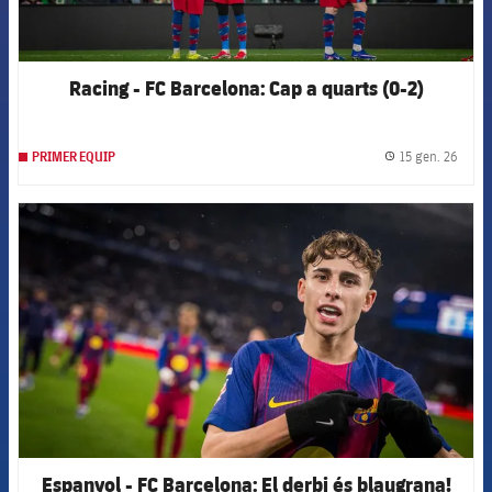
Racing - FC Barcelona: Cap a quarts (0-2)
15 gen. 26
PRIMER EQUIP
label.
FCB Barcelona badge
Espanyol - FC Barcelona: El derbi és blaugrana!