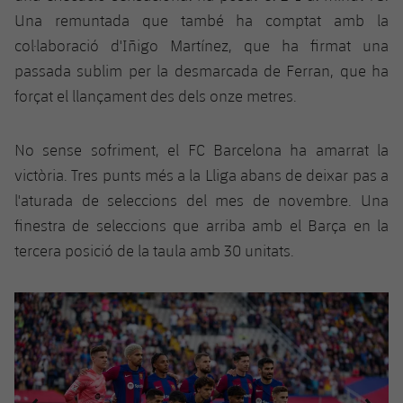
Una remuntada que també ha comptat amb la
col·laboració d'Iñigo Martínez, que ha firmat una
passada sublim per la desmarcada de Ferran, que ha
forçat el llançament des dels onze metres.
No sense sofriment, el FC Barcelona ha amarrat la
victòria. Tres punts més a la Lliga abans de deixar pas a
l'aturada de seleccions del mes de novembre. Una
finestra de seleccions que arriba amb el Barça en la
tercera posició de la taula amb 30 unitats.
Anterior
label.aria.chevronleft
Següent
label.aria.