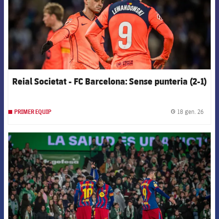
Reial Societat - FC Barcelona: Sense punteria (2-1)
18 gen. 26
PRIMER EQUIP
label.
FCB Barcelona badge