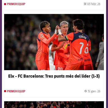
03 febr. 26
PRIMER EQUIP
label.
FCB Barcelona badge
Elx - FC Barcelona: Tres punts més del líder (1-3)
31 gen. 26
PRIMER EQUIP
label.
FCB Barcelona badge