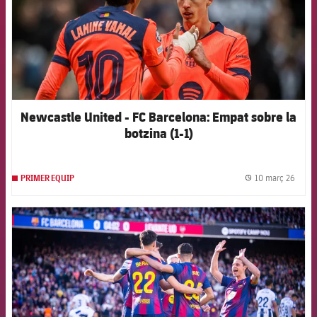
Newcastle United - FC Barcelona: Empat sobre la
botzina (1-1)
10 març 26
PRIMER EQUIP
label.
FCB Barcelona badge