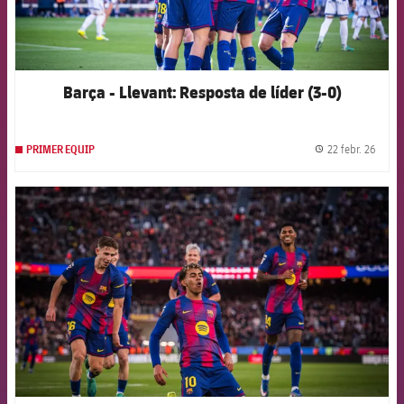
Barça - Llevant: Resposta de líder (3-0)
22 febr. 26
PRIMER EQUIP
label.
FCB Barcelona badge