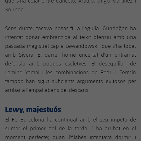
que s'ha colat entre Cancelo, Araujo, Iñigo Martínez i
Jugadors
Classificació
Juvenil
Kounde.
Notícies
Atletisme
plusicon
més
Fotos
Infantil
Actualitat
Sens dubte, tocava posar fil a l'agulla. Gündoğan ha
Bàsquet en cadira de rodes
plusicon
més
Història
intentat donar embranzida al teixit ofensiu amb una
Aleví
Masculí
Actualitat
passada magistral cap a Lewandowski, que s'ha topat
Hockey gel
plusicon
més
Palmarès
amb Sivera. El darrer home encertat d'un entramat
Femení
Jugadors
Actualitat
defensiu amb poques escletxes. El desequilibri de
Hoquei herba
plusicon
més
Lamine Yamal i les combinacions de Pedri i Fermín
Agenda
Calendari
Jugadors
Notícies
tampoc han sigut suficients arguments exitosos per
Patinatge artístic
plusicon
més
arribar a l'empat abans del descans.
Resultats
Calendari
Hockey Herba Masculí
Escola de Patinatge
Actualitat
Lewy, majestuós
Classificació
Resultats
Hockey Herba Femení
Plantilla
Rugby
plusicon
més
El FC Barcelona ha continuat amb el seu ímpetu de
Classificació
sumar el primer gol de la tarda. I ha arribat en el
Agenda
Actualitat
Voleibol
plusicon
més
moment perfecte; quan l'Alabès intentava dormir i