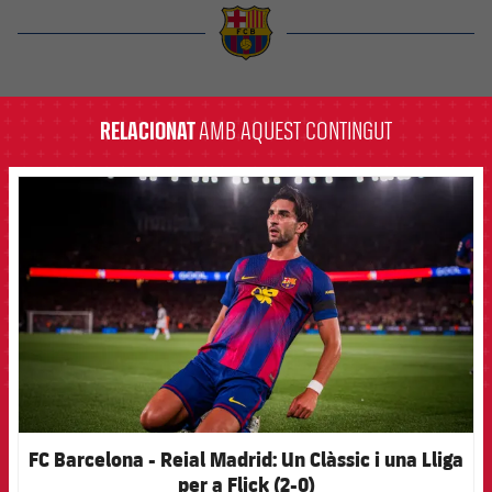
label.aria.barcelona
RELACIONAT
AMB AQUEST CONTINGUT
FCB Barcelona badge
FC Barcelona - Reial Madrid: Un Clàssic i una Lliga
per a Flick (2-0)