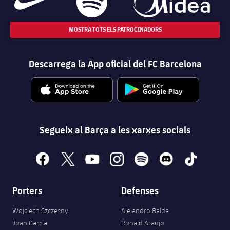
MOSTRA TOTS ELS PATROCINADORS
Descarrega la App oficial del FC Barcelona
Segueix al Barça a les xarxes socials
facebook
x
youtube
instagram
spotify
discord
tiktok
Porters
Defenses
Wojciech Szczęsny
Alejandro Balde
Joan Garcia
Ronald Araujo