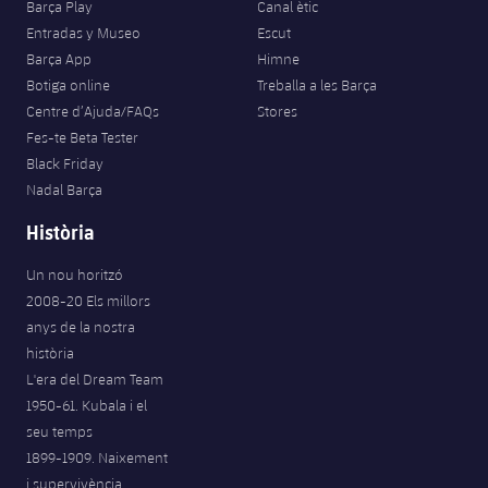
Barça Play
Canal ètic
Entradas y Museo
Escut
Barça App
Himne
Botiga online
Treballa a les Barça
Centre d’Ajuda/FAQs
Stores
Fes-te Beta Tester
Black Friday
Nadal Barça
Història
Un nou horitzó
2008-20 Els millors
anys de la nostra
història
L'era del Dream Team
1950-61. Kubala i el
seu temps
1899-1909. Naixement
i supervivència