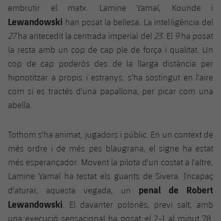
embrutir el matx. Lamine Yamal, Kounde i
Jugadors
Notícies
Apunta't a les amateurs
plusicon
més
Lewandowski
han posat la bellesa. La intel·ligència del
Calendari
27
ha antecedit la centrada imperial del
23
. El
9
ha posat
Voleibol masculí
Apunta't a les amateurs
PLUSICON
MÉS
la resta amb un cop de cap ple de força i qualitat. Un
Resultats
Voleibol femení
cop de cap poderós des de la llarga distància per
Carnet de l'Esportista Amateur
League of Legends
hipnotitzar a propis i estranys; s'ha sostingut en l'aire
Classificació
VALORANT Rising
com si es tractés d'una papallona, per picar com una
abella.
Fotos
VALORANT Game Changers
Tothom s'ha animat, jugadors i públic. En un context de
eFootball
més ordre i de més pes blaugrana, el signe ha estat
més esperançador. Movent la pilota d'un costat a l'altre,
Lamine Yamal ha testat els guants de Sivera. Incapaç
penal de Robert
d'aturar, aquesta vegada, un
Lewandowski
. El davanter polonès, previ salt, amb
una execució sensacional ha posat el 2-1 al minut 78.