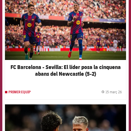
FC Barcelona - Sevilla: El líder posa la cinquena
abans del Newcastle (5-2)
15 març 26
PRIMER EQUIP
label.
FCB Barcelona badge