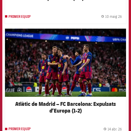
10 maig 26
PRIMER EQUIP
label.
FCB Barcelona badge
Atlètic de Madrid – FC Barcelona: Expulsats
d’Europa (1-2)
14 abr. 26
PRIMER EQUIP