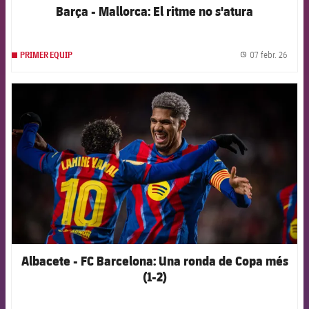
Barça - Mallorca: El ritme no s'atura
07 febr. 26
PRIMER EQUIP
label.
FCB Barcelona badge
Albacete - FC Barcelona: Una ronda de Copa més
(1-2)