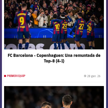
FC Barcelona - Copenhaguen: Una remuntada de
Top-8 (4-1)
28 gen. 26
PRIMER EQUIP
label.
FCB Barcelona badge