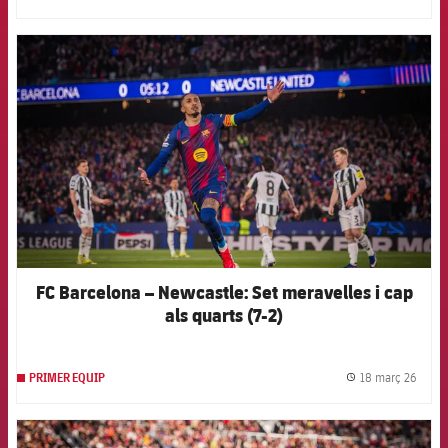
label.
FCB Barcelona badge
FC Barcelona – Newcastle: Set meravelles i cap
als quarts (7-2)
18 març 26
PRIMER EQUIP
label.
FCB Barcelona badge