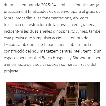
plusicon
més
Serveis Mèdics
Acreditacions
Fotos
durant la temporada 2023/24 i amb les demolicions ja
Fotos
Infantil A
Entrades
SUB8 B
Calendari
pràcticament finalitzades es desenvoluparà el gruix de
Campus Verano
Actualitat
Accessibilitat
Història
Instal·lacions
l’obra, procedint a les fonamentacions, així com
Infantil B
Resultats
Resultats
Juvenil
l’execució de l’estructura de la nova tercera graderia,
PLUSICON
MÉS
Palmarès
incloent-hi les dues anelles d’hospitality. A més, també
Classificació
Jugadors
Cadet
Primer equip
està previst que s’impulsin accions a l’entorn de
plusicon
més
l’Estadi, amb obres de l’aparcament subterrani, la
Jugadors
Classificació
Infantil
Actualitat
Barça Atlètic
construcció del nou magatzem central intel·ligent i d’un
plusicon
més
Fotos
espai experiencial, el Barça Hospitality Showroom, per
Aleví
Calendari
Actualitat
Base
a informació dels socis i sòcies i comercialització del
plusicon
més
Palmarès
projecte.
Entrades
Calendari
Campus Estiu
Actualitat
Història
FC Barcelona club badge
Resultats
Resultats
Barça C
PLUSICON
MÉS
Classificació
Jugadors
Junior
Informació general
plusicon
més