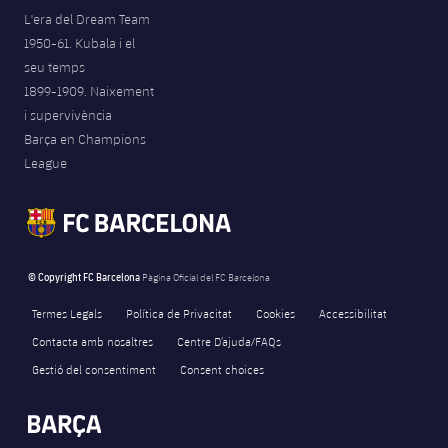
L'era del Dream Team
1950-61. Kubala i el
seu temps
1899-1909. Naixement
i supervivència
Barça en Champions
League
© Copyright FC Barcelona
Pàgina Oficial del FC Barcelona
Termes Legals
Política de Privacitat
Cookies
Accessibilitat
Contacta amb nosaltres
Centre D’ajuda/FAQs
Gestió del consentiment
Consent choices
FORÇA BARÇA
15,412
label.aria.fire
Força Barça
label.aria.forcabarca