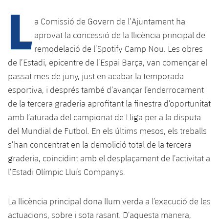
L
Calendari
Campus Estiu
Base
SUB13
a Comissió de Govern de l’Ajuntament ha
SUB13 B
Entrades
Barça Atlètic
plusicon
més
aprovat la concessió de la llicència principal de
PLUSICON
MÉS
SUB12
SUB12 C
remodelació de l’Spotify Camp Nou. Les obres
Gameday Shows
Junior
Primer Equip
Instal·lacions
plusicon
més
de l’Estadi, epicentre de l’Espai Barça, van començar el
SUB11 A
SUB11 C
Resultats
passat mes de juny, just en acabar la temporada
Cadet A
Actualitat
Barça Atlètic
Spotify Camp Nou
plusicon
més
esportiva, i després també d’avançar l’enderrocament
SUB11 B
Classificacions
Cadet B
de la tercera graderia aprofitant la finestra d’oportunitat
Calendari
Actualitat
Palau Blaugrana
Base
plusicon
més
SUB10 A
amb l’aturada del campionat de Lliga per a la disputa
Jugadors
Infantil A
Entrades
del Mundial de Futbol. En els últims mesos, els treballs
Calendari
Estadi Johan Cruyff
Actualitat
SUB10 B
s’han concentrat en la demolició total de la tercera
PLUSICON
MÉS
Fotos
Infantil B
Resultats
Resultats
graderia, coincidint amb el desplaçament de l’activitat a
Juvenil
Barça Cafe
Primer equip
SUB9 A
plusicon
més
l’Estadi Olímpic Lluís Companys.
plusicon
més
Història
Mini
Classificació
Classificació
Cadet A
Ciutat Esportiva
Actualitat
SUB9 B
Barça Atlètic
plusicon
més
Serveis
Palmarès
La llicència principal dona llum verda a l’execució de les
plusicon
més
Jugadors
Jugadors
Cadet B
Calendari
SUB8 A
actuacions, sobre i sota rasant. D’aquesta manera,
La Masia
Actualitat
Base