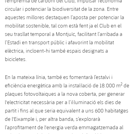
l’empremta de carboni del Club, impulsar l’economia
circular i potenciar la biodiversitat de la zona. Entre
aquestes millores destaquen l’aposta per potenciar la
mobilitat sostenible, tal com està fent ja el Club en el
seu trasllat temporal a Montjuïc, facilitant l’arribada a
l’Estadi en transport públic i afavorint la mobilitat
elèctrica, incloent-hi també espais designats a
bicicletes.
En la mateixa línia, també es fomentarà l’estalvi i
2
eficiència energètica amb la instal·lació de 18.000 m
de
plaques fotovoltaiques a la nova coberta, per generar
l'electricitat necessària per a l’il·luminació els dies de
partit i fins al que seria equivalent a uns 600 habitatges
de l'Eixample i, per altra banda, s’explorarà
l’aprofitament de l'energia verda emmagatzemada al