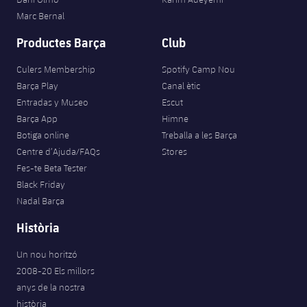
Marc Bernal
Productes Barça
Club
Culers Membership
Spotify Camp Nou
Barça Play
Canal ètic
Entradas y Museo
Escut
Barça App
Himne
Botiga online
Treballa a les Barça
Centre d’Ajuda/FAQs
Stores
Fes-te Beta Tester
Black Friday
Nadal Barça
Història
Un nou horitzó
2008-20 Els millors
anys de la nostra
història