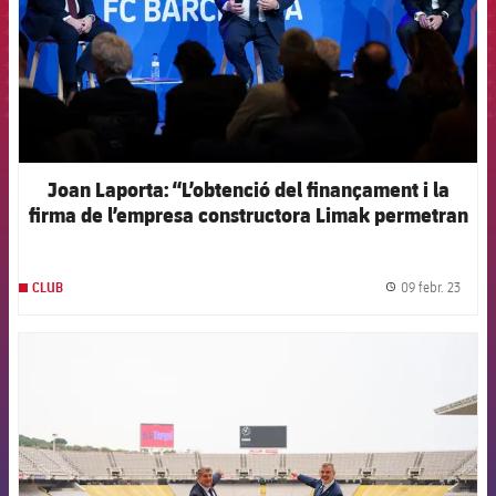
Joan Laporta: “L’obtenció del finançament i la
firma de l’empresa constructora Limak permetran
engegar les obres de l’Spotify Camp Nou”
09 febr. 23
CLUB
label.
FCB Barcelona badge