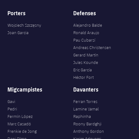
Porters
Defenses
Wojciech Szczęsny
Alejandro Balde
Joan Garcia
Ronald Araujo
Pau Cubarsí
Andreas Christensen
Gerard Martín
Jules Kounde
Eric García
Héctor Fort
Migcampistes
Davanters
Gavi
Ferran Torres
Pedri
Lamine Yamal
Fermín López
Raphinha
Marc Casadó
Roony Bardghji
Frenkie de Jong
Anthony Gordon
Dani Olmo
Karim Adeyemi