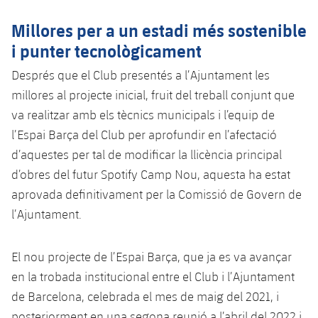
Jugadors
Notícies
Apunta't a les amateurs
plusicon
més
Millores per a un estadi més sostenible
i punter tecnològicament
Calendari
Voleibol masculí
Apunta't a les amateurs
PLUSICON
MÉS
Després que el Club presentés a l’Ajuntament les
Resultats
Voleibol femení
Carnet de l'Esportista Amateur
League of Legends
millores al projecte inicial, fruit del treball conjunt que
va realitzar amb els tècnics municipals i l’equip de
Classificació
VALORANT Rising
l’Espai Barça del Club per aprofundir en l’afectació
d’aquestes per tal de modificar la llicència principal
Fotos
VALORANT Game Changers
d’obres del futur Spotify Camp Nou, aquesta ha estat
aprovada definitivament per la Comissió de Govern de
eFootball
l’Ajuntament.
El nou projecte de l’Espai Barça, que ja es va avançar
en la trobada institucional entre el Club i l’Ajuntament
de Barcelona, celebrada el mes de maig del 2021, i
posteriorment en una segona reunió a l’abril del 2022 i