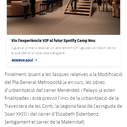
Jugadors
Classificació
Juvenil
Notícies
Atletisme
plusicon
més
Fotos
Infantil
Actualitat
Bàsquet en cadira de rodes
plusicon
més
Història
Aleví
Masculí
Actualitat
Viu l'experiència VIP al futur Spotify Camp Nou
Hockey gel
plusicon
més
Palmarès
Sigues el primer a reservar un abonament VIP i gaudeix al màxim de tot
Femení
el que oferirà la nova casa blaugrana
Jugadors
Actualitat
Hoquei herba
plusicon
més
RESERVA AQUÍ
DATA DE PUBLICACIÓ
Agenda
Calendari
Jugadors
Notícies
Patinatge artístic
Finalment, quant a les tasques relatives a la Modificació
plusicon
més
del Pla General Metropolità ja en curs, les obres
Resultats
Calendari
Hockey Herba Masculí
Escola de Patinatge
Actualitat
d’urbanització del carrer Menéndez i Pelayo ja estan
Classificació
finalitzades i està previst l’inici de la urbanització de la
Resultats
Hockey Herba Femení
Plantilla
Rugby
plusicon
més
Travessera de les Corts, la segona fase de l’avinguda de
Classificació
Joan XXIII i del carrer d’Elizabeth Eidenbenz
Agenda
Actualitat
Voleibol
plusicon
més
(antigament el carrer de la Maternitat).