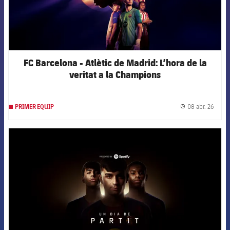
FC Barcelona - Atlètic de Madrid: L’hora de la
veritat a la Champions
08 abr. 26
PRIMER EQUIP
label.
FCB Barcelona badge