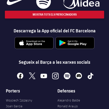
MOSTRA TOTS ELS PATROCINADORS
Descarrega la App oficial del FC Barcelona
Segueix al Barça a les xarxes socials
facebook
x
youtube
instagram
spotify
discord
tiktok
Porters
Defenses
Wojciech Szczęsny
Alejandro Balde
Joan Garcia
Ronald Araujo