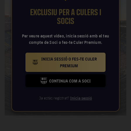
Jugadors
Notícies
Apunta't a les amateurs
plusicon
més
EXCLUSIU PER A CULERS I
SOCIS
Calendari
Voleibol masculí
Apunta't a les amateurs
PLUSICON
MÉS
Resultats
Per veure aquest vídeo, inicia sessió amb el teu
Voleibol femení
Carnet de l'Esportista Amateur
League of Legends
compte de Soci o fes-te Culer Premium.
Classificació
VALORANT Rising
INICIA SESSIÓ O FES-TE CULER
Fotos
BARCELONA BADGE GOLD
PREMIUM
VALORANT Game Changers
CONTINUA COM A SOCI
eFootball
FC BARCELONA CLUB BADGE
Ja estàs registrat?
Inicia sessió