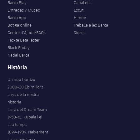
Barça Play
Canal ètic
Entradas y Museo
Escut
Barça App
Himne
Botiga online
Treballa a les Barça
Centre d’Ajuda/FAQs
Stores
Fes-te Beta Tester
Black Friday
Nadal Barça
Història
Un nou horitzó
2008-20 Els millors
anys de la nostra
història
L'era del Dream Team
1950-61. Kubala i el
seu temps
1899-1909. Naixement
i supervivència