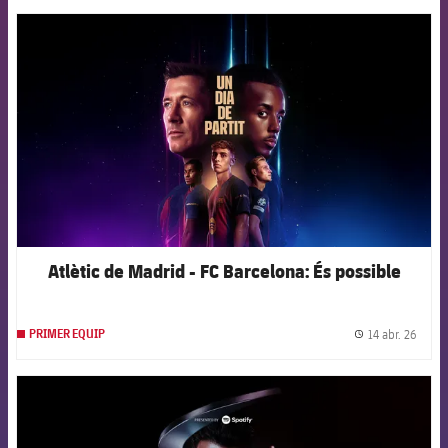
FCB Barcelona badge
Atlètic de Madrid - FC Barcelona: És possible
14 abr. 26
PRIMER EQUIP
label.
FCB Barcelona badge