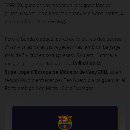
Jugadors
1999/00, quan es van trobar en la segona fase de
Classificació
Juvenil
Notícies
Atletisme
plusicon
més
grups. Llavors, els culers van guanyar els dos partits, 4-
Fotos
2 a Barcelona i 0-2 a Portugal.
Infantil
Actualitat
Bàsquet en cadira de rodes
plusicon
més
Història
Aleví
Però, a banda d’aquest parell de duels, els dos equips
Masculí
Actualitat
Hockey gel
plusicon
més
s’han vist les cares sis vegades més, amb un bagatge
Palmarès
Femení
total de 3 victòries portugueses i 5 culers. L’última, a
Jugadors
Actualitat
Hoquei herba
plusicon
més
la final de la
més, va portar un títol. Va ser a
Agenda
Calendari
Supercopa d’Europa de Mònaco de l’any 2011
, quan
Jugadors
Notícies
Patinatge artístic
plusicon
més
l’equip llavors entrenat per Pep Guardiola va guanyar el
Resultats
Calendari
Porto amb gols de Messi i Cesc Fàbregas.
Hockey Herba Masculí
Escola de Patinatge
Actualitat
Classificació
Resultats
Hockey Herba Femení
Plantilla
Rugby
plusicon
més
Classificació
Agenda
Actualitat
Voleibol
plusicon
més
FCB Barcelona badge