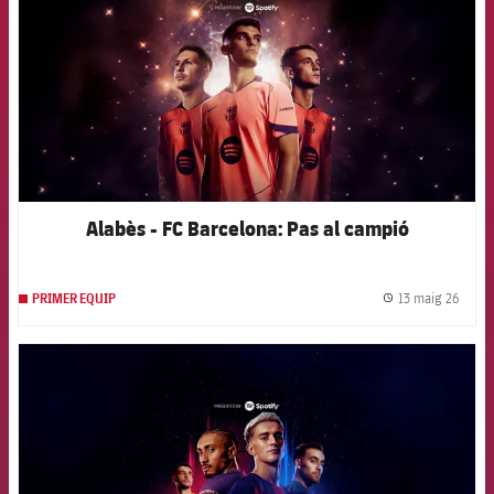
Alabès - FC Barcelona: Pas al campió
13 maig 26
PRIMER EQUIP
label.
FCB Barcelona badge