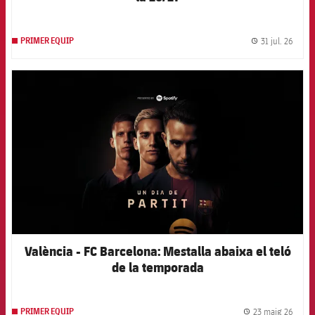
31 jul. 26
PRIMER EQUIP
label.
FCB Barcelona badge
València - FC Barcelona: Mestalla abaixa el teló
de la temporada
23 maig 26
PRIMER EQUIP