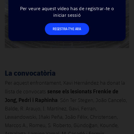
Per veure aquest vídeo has de registrar-te o
iniciar sessió
REGISTRA-T'HI ARA
La convocatòria
Per aquest enfrontament, Xavi Hernández ha donat la
sense els lesionats Frenkie de
llista de convocats
Jong, Pedri i Raphinha
. Són Ter Stegen, João Cancelo,
Balde, R. Araujo, I. Martínez, Gavi, Ferran,
Lewandowski, Iñaki Peña, João Félix, Christensen,
Marcos A., Romeu, S. Roberto, Gündoğan, Kounde,
Astralaga, Lamine Yamal, M. Casadó i Fermín.