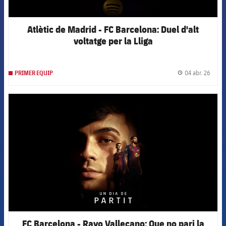
Atlètic de Madrid - FC Barcelona: Duel d'alt
voltatge per la Lliga
04 abr. 26
PRIMER EQUIP
label.
FCB Barcelona badge
FC Barcelona - Rayo Vallecano: Que no pari la