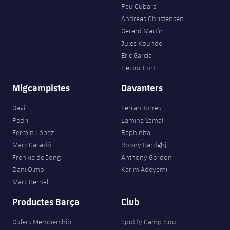
Pau Cubarsí
Andreas Christensen
Gerard Martín
Jules Kounde
Eric García
Héctor Fort
Migcampistes
Davanters
Gavi
Ferran Torres
Pedri
Lamine Yamal
Fermín López
Raphinha
Marc Casadó
Roony Bardghji
Frenkie de Jong
Anthony Gordon
Dani Olmo
Karim Adeyemi
Marc Bernal
Productes Barça
Club
Culers Membership
Spotify Camp Nou