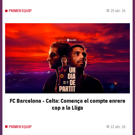
25 abr. 26
PRIMER EQUIP
label.
FCB Barcelona badge
FC Barcelona - Celta: Comença el compte enrere
cap a la Lliga
22 abr. 26
PRIMER EQUIP
label.