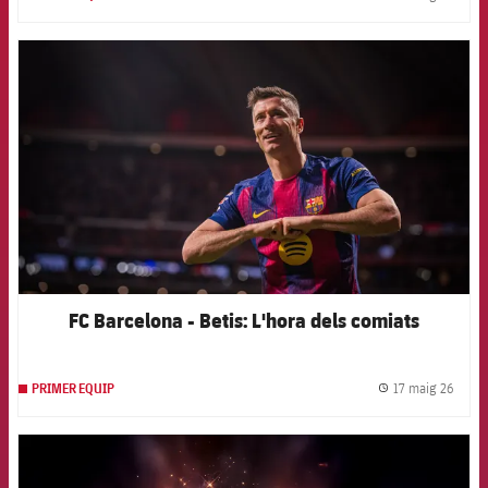
label.
FCB Barcelona badge
FC Barcelona - Betis: L'hora dels comiats
17 maig 26
PRIMER EQUIP
label.
FCB Barcelona badge