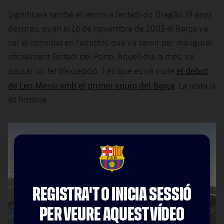
Significarà també el retorn a l’estadi do Dragão 19 anys
després, quan el 16 de novembre de 2003 el Barça va
ser el convidat en l’amistós que va servir per inaugurar
oficialment l’estadi del Porto. Aquell dia, a més, va
el debut
passar un fet d’excepció. I és que es va viure
de Leo Messi amb el primer equip del Barça
. La resta ja
és història.
FCB Barcelona badge
REGISTRA'T O INICIA SESSIÓ
PER VEURE AQUEST VÍDEO