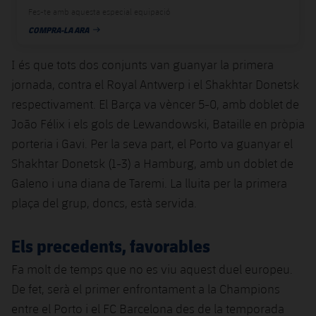
plusicon
més
Serveis Mèdics
Acreditacions
Fes-te amb aquesta especial equipació
Fotos
Fotos
Infantil A
Entrades
SUB8 B
COMPRA-LA ARA
Calendari
Campus Verano
Actualitat
DATA DE PUBLICACIÓ
Accessibilitat
Història
Instal·lacions
Infantil B
Resultats
I és que tots dos conjunts van guanyar la primera
Resultats
Juvenil
PLUSICON
MÉS
jornada, contra el Royal Antwerp i el Shakhtar Donetsk
Palmarès
Classificació
Jugadors
respectivament. El Barça va vèncer 5-0, amb doblet de
Cadet
Primer equip
plusicon
més
João Félix i els gols de Lewandowski, Bataille en pròpia
Jugadors
Classificació
Infantil
porteria i Gavi. Per la seva part, el Porto va guanyar el
Actualitat
Barça Atlètic
plusicon
més
Shakhtar Donetsk (1-3) a Hamburg, amb un doblet de
Fotos
Aleví
Galeno i una diana de Taremi. La lluita per la primera
Calendari
Actualitat
Base
plusicon
més
plaça del grup, doncs, està servida.
Palmarès
Entrades
Calendari
Campus Estiu
Actualitat
Història
Els precedents, favorables
Resultats
Resultats
Barça C
Fa molt de temps que no es viu aquest duel europeu.
PLUSICON
MÉS
De fet, serà el primer enfrontament a la Champions
Classificació
Jugadors
Junior
Informació general
plusicon
més
entre el Porto i el FC Barcelona des de la temporada