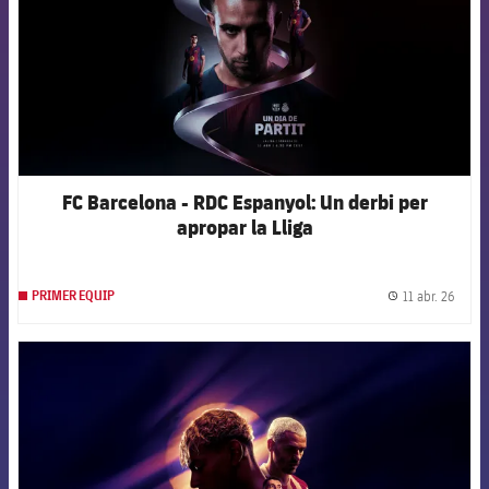
FC Barcelona - RDC Espanyol: Un derbi per
apropar la Lliga
11 abr. 26
PRIMER EQUIP
label.
FCB Barcelona badge