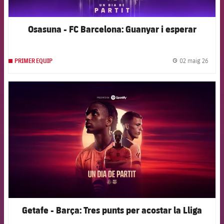
Osasuna - FC Barcelona: Guanyar i esperar
02 maig 26
PRIMER EQUIP
label.
FCB Barcelona badge
Getafe - Barça: Tres punts per acostar la Lliga