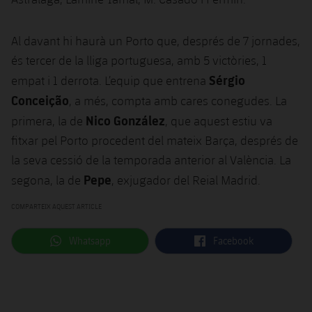
Al davant hi haurà un Porto que, després de 7 jornades,
és tercer de la lliga portuguesa, amb 5 victòries, 1
Sérgio
empat i 1 derrota. L’equip que entrena
Conceição
, a més, compta amb cares conegudes. La
Nico González
primera, la de
, que aquest estiu va
fitxar pel Porto procedent del mateix Barça, després de
la seva cessió de la temporada anterior al València. La
Pepe
segona, la de
, exjugador del Reial Madrid.
COMPARTEIX AQUEST ARTICLE
label.aria.whatsapp
label.aria.facebook
Whatsapp
Facebook