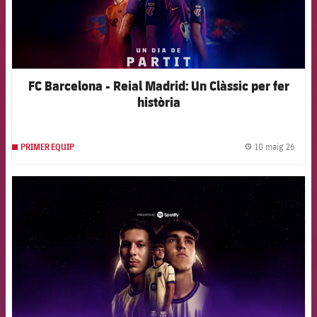
FC Barcelona - Reial Madrid: Un Clàssic per fer
història
10 maig 26
PRIMER EQUIP
label.
FCB Barcelona badge