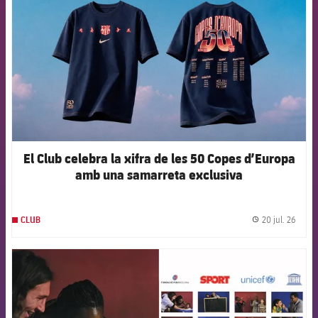
El Club celebra la xifra de les 50 Copes d’Europa
amb una samarreta exclusiva
20 jul. 26
CLUB
label.
FCB Barcelona badge