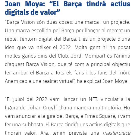
Joan Moya: “El Barça tindrà actius
Jugadors
Notícies
Apunta't a les amateurs
digitals de valor”
plusicon
més
Calendari
“Barça Vision són dues coses: una marca i un projecte.
Voleibol masculí
Apunta't a les amateurs
PLUSICON
MÉS
Una marca escollida pel Barça per llançar al mercat un
Resultats
Voleibol femení
repte: l'entorn digital del Barça. I és un projecte d'una
Carnet de l'Esportista Amateur
League of Legends
idea que va néixer el 2022. Molta gent hi ha posat
Classificació
VALORANT Rising
moltes ganes dins del Club. Jordi Mompart és l'ànima
d'aquest Barça Vision, que té com a principal objectiu
Fotos
VALORANT Game Changers
fer arribar el Barça a tots els fans i les fans del món.
Anem cap a una realitat virtual”, ha explicat Joan Moya.
eFootball
“El juliol del 2022 vam llançar un NFT, vinculat a la
figura de Johan Cruyff, d'una manera molt notòria. Ho
vam anunciar a la gira del Barça, a Times Square, i vam
fer una subhasta. El Barça tindrà uns actius digitals que
tindran valor. Ara, tenim prevista una
masterpiece