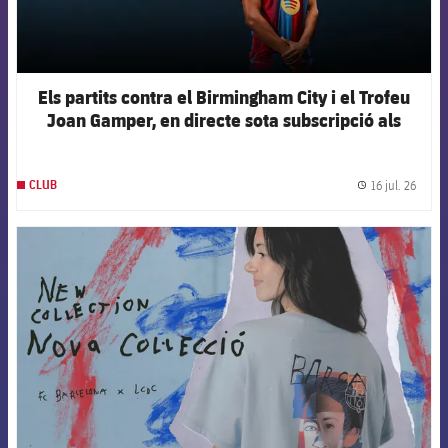
Els partits contra el Birmingham City i el Trofeu
Joan Gamper, en directe sota subscripció als
canals oficials del Club
16 jul. 26
CLUB
label.
FCB Barcelona badge