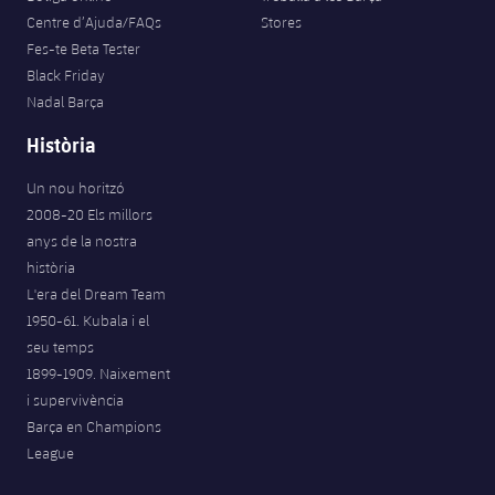
Centre d’Ajuda/FAQs
Stores
Fes-te Beta Tester
Black Friday
Nadal Barça
Història
Un nou horitzó
2008-20 Els millors
anys de la nostra
història
L'era del Dream Team
1950-61. Kubala i el
seu temps
1899-1909. Naixement
i supervivència
Barça en Champions
League