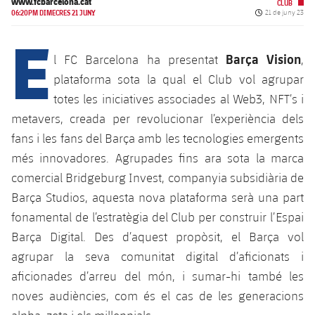
Calendari
www.fcbarcelona.cat
CLUB
Campus Estiu
Base
Data de publicac
06:20PM DIMECRES 21 JUNY
21 de juny 23
SUB13
E
SUB13 B
Entrades
Barça Atlètic
plusicon
més
PLUSICON
MÉS
Barça Vision
l FC Barcelona ha presentat
,
SUB12
SUB12 C
Gameday Shows
Junior
plataforma sota la qual el Club vol agrupar
Primer Equip
Instal·lacions
plusicon
més
SUB11 A
totes les iniciatives associades al Web3, NFT’s i
SUB11 C
Resultats
Cadet A
Actualitat
metavers, creada per revolucionar l’experiència dels
Barça Atlètic
Spotify Camp Nou
plusicon
més
SUB11 B
fans i les fans del Barça amb les tecnologies emergents
Classificacions
Cadet B
Calendari
Actualitat
més innovadores. Agrupades fins ara sota la marca
Palau Blaugrana
Base
plusicon
més
SUB10 A
comercial Bridgeburg Invest, companyia subsidiària de
Jugadors
Infantil A
Entrades
Calendari
Estadi Johan Cruyff
Actualitat
Barça Studios, aquesta nova plataforma serà una part
SUB10 B
PLUSICON
MÉS
Fotos
fonamental de l’estratègia del Club per construir l’Espai
Infantil B
Resultats
Resultats
Juvenil
Barça Cafe
Primer equip
Barça Digital. Des d’aquest propòsit, el Barça vol
SUB9 A
plusicon
més
plusicon
més
Història
Mini
agrupar la seva comunitat digital d’aficionats i
Classificació
Classificació
Cadet A
Ciutat Esportiva
Actualitat
SUB9 B
Barça Atlètic
aficionades d’arreu del món, i sumar-hi també les
plusicon
més
Serveis
Palmarès
plusicon
més
Jugadors
noves audiències, com és el cas de les generacions
Jugadors
Cadet B
Calendari
SUB8 A
La Masia
Actualitat
Base