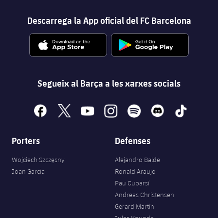
Descarrega la App oficial del FC Barcelona
Segueix al Barça a les xarxes socials
facebook
x
youtube
instagram
spotify
discord
tiktok
Porters
Defenses
Wojciech Szczęsny
Alejandro Balde
Joan Garcia
Ronald Araujo
Pau Cubarsí
Andreas Christensen
Gerard Martín