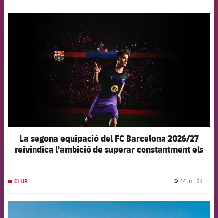
FCB Barcelona badge
La segona equipació del FC Barcelona 2026/27
reivindica l'ambició de superar constantment els
propis límits
24 jul. 26
CLUB
label.
FCB Barcelona badge