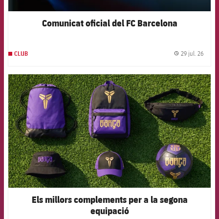
Comunicat oficial del FC Barcelona
29 jul. 26
CLUB
label.
FCB Barcelona badge
Els millors complements per a la segona
equipació