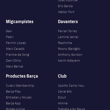
Jules Kounde
Eric García
Héctor Fort
Migcampistes
Davanters
Gavi
Ferran Torres
Pedri
Lamine Yamal
Fermín López
Raphinha
Marc Casadó
Roony Bardghji
Frenkie de Jong
Anthony Gordon
Dani Olmo
Karim Adeyemi
Marc Bernal
Productes Barça
Club
Culers Membership
Spotify Camp Nou
Barça Play
Canal ètic
Entradas y Museo
Escut
Barça App
Himne
Botiga online
Treballa a les Barça