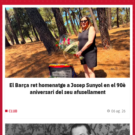
FCB Barcelona badge
El Barça ret homenatge a Josep Sunyol en el 90è
aniversari del seu afusellament
06 ag. 26
CLUB
label.
FCB Barcelona badge