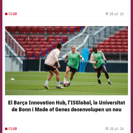
28 jul. 26
CLUB
label.
FCB Barcelona badge
El Barça Innovation Hub, l’ISGlobal, la Universitat
de Bonn i Made of Genes desenvolupen un nou
model d’intel·ligència artificial per anticipar les
lesions en el futbol femení d’elit
28 jul. 26
CLUB
label.