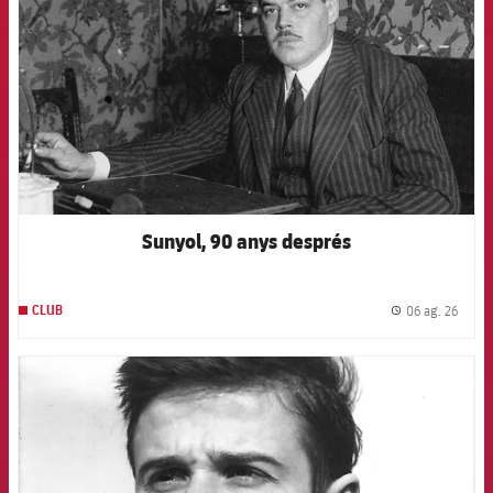
Sunyol, 90 anys després
06 ag. 26
CLUB
label.
FCB Barcelona badge