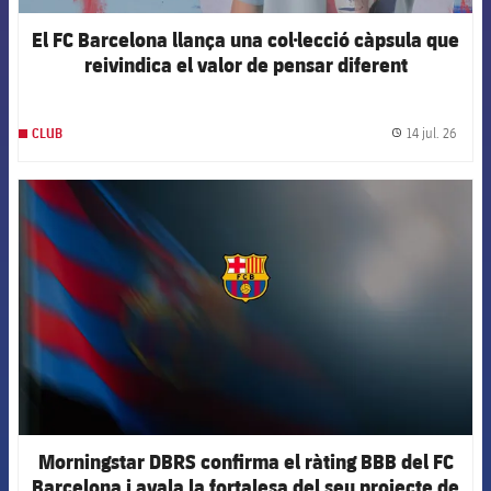
El FC Barcelona llança una col·lecció càpsula que
reivindica el valor de pensar diferent
14 jul. 26
CLUB
label.
FCB Barcelona badge
Morningstar DBRS confirma el ràting BBB del FC
Barcelona i avala la fortalesa del seu projecte de