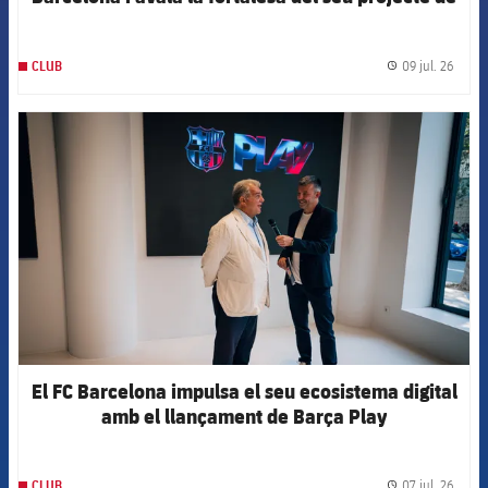
futur
09 jul. 26
CLUB
label.
FCB Barcelona badge
El FC Barcelona impulsa el seu ecosistema digital
amb el llançament de Barça Play
07 jul. 26
CLUB