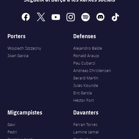
facebook
x
youtube
instagram
spotify
discord
tiktok
Porters
Defenses
Wojciech Szczęsny
Alejandro Balde
Joan Garcia
Ronald Araujo
Pau Cubarsí
Andreas Christensen
Gerard Martín
Jules Kounde
Eric García
Héctor Fort
Migcampistes
Davanters
Gavi
Ferran Torres
Pedri
Lamine Yamal