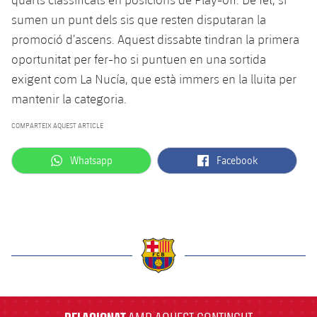
Jugadors
Classificació
Juvenil
sumen un punt dels sis que resten disputaran la
Notícies
Atletisme
plusicon
més
promoció d’ascens. Aquest dissabte tindran la primera
Fotos
Infantil
oportunitat per fer-ho si puntuen en una sortida
Actualitat
Bàsquet en cadira de rodes
plusicon
més
exigent com La Nucía, que està immers en la lluita per
Història
Aleví
Masculí
mantenir la categoria.
Actualitat
Hockey gel
plusicon
més
Palmarès
COMPARTEIX AQUEST ARTICLE
Femení
Jugadors
Actualitat
Hoquei herba
plusicon
més
label.aria.whatsapp
label.aria.facebook
Whatsapp
Facebook
Agenda
Calendari
Jugadors
Notícies
Patinatge artístic
plusicon
més
Resultats
Calendari
Hockey Herba Masculí
Escola de Patinatge
Actualitat
Classificació
Resultats
Hockey Herba Femení
Plantilla
Rugby
plusicon
més
label.aria.barcelona
Classificació
Agenda
Actualitat
Voleibol
plusicon
més