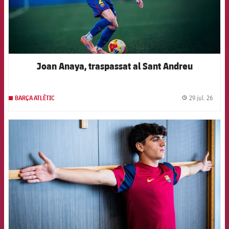
Joan Anaya, traspassat al Sant Andreu
29 jul. 26
BARÇA ATLÈTIC
label.
FCB Barcelona badge