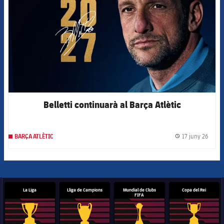
Belletti continuarà al Barça Atlètic
17 juny 26
BARÇA ATLÈTIC
label.
La Liga
Lliga de Campions
Mundial de Clubs
Copa del Rei
FIFA