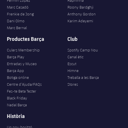
Fermín López
Raphinha
Marc Casadó
Roony Bardghji
Frenkie de Jong
Anthony Gordon
Dani Olmo
Karim Adeyemi
Marc Bernal
Productes Barça
Club
Culers Membership
Spotify Camp Nou
Barça Play
Canal ètic
Entradas y Museo
Escut
Barça App
Himne
Botiga online
Treballa a les Barça
Centre d’Ajuda/FAQs
Stores
Fes-te Beta Tester
Black Friday
Nadal Barça
Història
Un nou horitzó