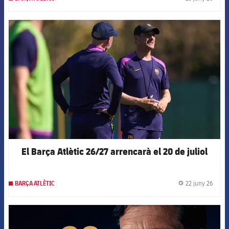
label.
FCB Barcelona badge
El Barça Atlètic 26/27 arrencarà el 20 de juliol
22 juny 26
BARÇA ATLÈTIC
label.
FCB Barcelona badge