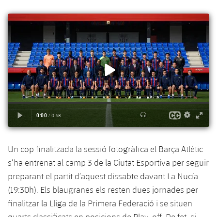
plusicon
més
Serveis Mèdics
Acreditacions
Fotos
Fotos
Infantil A
Entrades
SUB8 B
Calendari
Campus Verano
Actualitat
Accessibilitat
Història
Instal·lacions
Infantil B
Resultats
Resultats
Juvenil
PLUSICON
MÉS
Palmarès
Classificació
Jugadors
Cadet
Primer equip
plusicon
més
Jugadors
Classificació
Infantil
Actualitat
Barça Atlètic
plusicon
més
Fotos
Aleví
Calendari
Actualitat
Base
plusicon
més
Palmarès
Un cop finalitzada la sessió fotogràfica el Barça Atlètic
Entrades
Calendari
Campus Estiu
Actualitat
s’ha entrenat al camp 3 de la Ciutat Esportiva per seguir
Història
Resultats
preparant el partit d’aquest dissabte davant La Nucía
Resultats
Barça C
PLUSICON
MÉS
(19:30h). Els blaugranes els resten dues jornades per
Classificació
Jugadors
finalitzar la Lliga de la Primera Federació i se situen
Junior
Informació general
plusicon
més
quarts classificats en posicions de Play-off. De fet, si