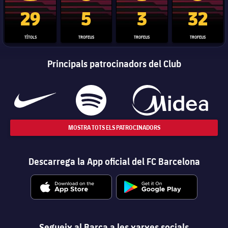
Trofeu de la Liga
Trofeu de la Lliga de Campions
Trofeu del Mundial de Clubs
Copa del 
29
5
3
32
TÍTOLS
TROFEUS
TROFEUS
TROFEUS
Principals patrocinadors del Club
MOSTRA TOTS ELS PATROCINADORS
Descarrega la App oficial del FC Barcelona
Segueix al Barça a les xarxes socials