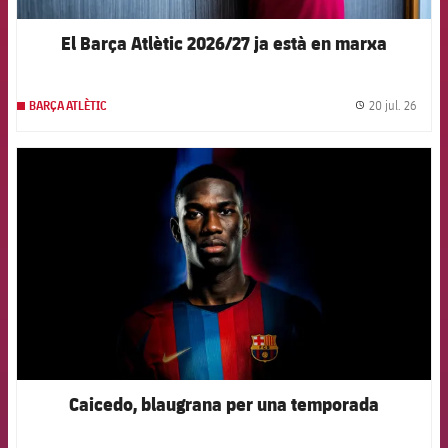
El Barça Atlètic 2026/27 ja està en marxa
20 jul. 26
BARÇA ATLÈTIC
label.
FCB Barcelona badge
Caicedo, blaugrana per una temporada