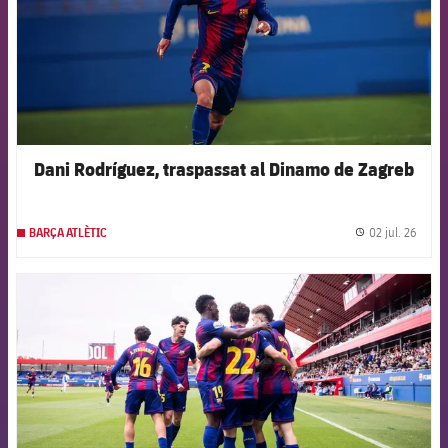
Dani Rodríguez, traspassat al Dinamo de Zagreb
02 jul. 26
BARÇA ATLÈTIC
label.
FCB Barcelona badge