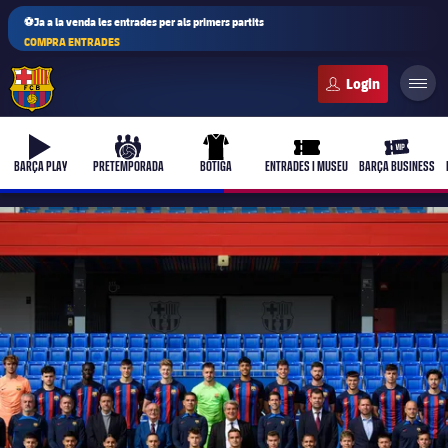
⚽Ja a la venda les entrades per als primers partits
COMPRA ENTRADES
FC Barcelona club badge
b-play
culers-ball
uniform
ticket-full
ticket-vi
BARÇA PLAY
PRETEMPORADA
BOTIGA
ENTRADES I MUSEU
BARÇA BUSINESS
PLUSICON
MÉS
Primer equip
Femení
plusicon
més
Actualitat
Barça Atlètic
plusicon
més