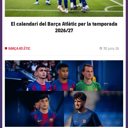
El calendari del Barça Atlètic per la temporada
2026/27
30 juny 26
BARÇA ATLÈTIC
label.
FCB Barcelona badge