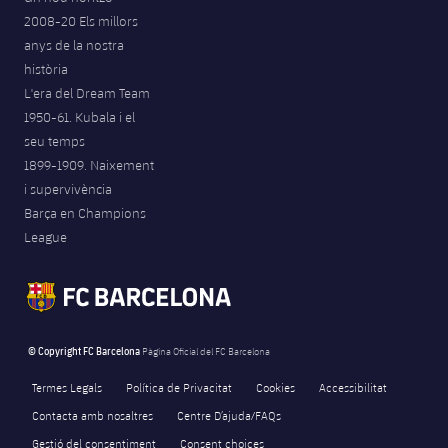
2008-20 Els millors
anys de la nostra
història
L'era del Dream Team
1950-61. Kubala i el
seu temps
1899-1909. Naixement
i supervivència
Barça en Champions
League
© Copyright FC Barcelona
Pàgina Oficial del FC Barcelona
Termes Legals
Política de Privacitat
Cookies
Accessibilitat
Contacta amb nosaltres
Centre D’ajuda/FAQs
Gestió del consentiment
Consent choices