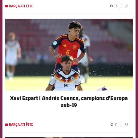
13 jul. 26
BARÇA ATLÈTIC
label.
FCB Barcelona badge
Xavi Espart i Andrés Cuenca, campions d'Europa
sub-19
11 jul. 26
BARÇA ATLÈTIC
label.