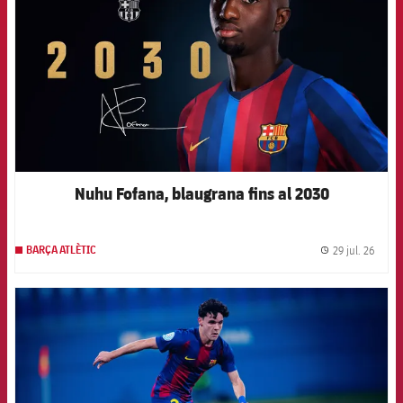
Nuhu Fofana, blaugrana fins al 2030
29 jul. 26
BARÇA ATLÈTIC
label.
FCB Barcelona badge