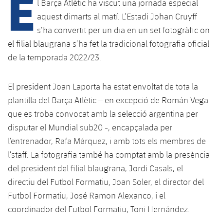
E
Calendari
l Barça Atlètic ha viscut una jornada especial
Campus Estiu
Base
aquest dimarts al matí. L’Estadi Johan Cruyff
SUB13
SUB13 B
Entrades
Barça Atlètic
s’ha convertit per un dia en un set fotogràfic on
plusicon
més
PLUSICON
MÉS
el filial blaugrana s’ha fet la tradicional fotografia oficial
SUB12
SUB12 C
Gameday Shows
Junior
Primer Equip
de la temporada 2022/23.
Instal·lacions
plusicon
més
SUB11 A
SUB11 C
Resultats
Cadet A
Actualitat
Barça Atlètic
Spotify Camp Nou
El president Joan Laporta ha estat envoltat de tota la
plusicon
més
SUB11 B
Classificacions
plantilla del Barça Atlètic – en excepció de Román Vega
Cadet B
Calendari
Actualitat
Palau Blaugrana
Base
que es troba convocat amb la selecció argentina per
plusicon
més
SUB10 A
Jugadors
Infantil A
disputar el Mundial sub20 -, encapçalada per
Entrades
Calendari
Estadi Johan Cruyff
Actualitat
l’entrenador, Rafa Márquez, i amb tots els membres de
SUB10 B
PLUSICON
MÉS
Fotos
Infantil B
l’staff. La fotografia també ha comptat amb la presència
Resultats
Resultats
Juvenil
Barça Cafe
Primer equip
SUB9 A
plusicon
més
del president del filial blaugrana, Jordi Casals, el
plusicon
més
Història
Mini
Classificació
directiu del Futbol Formatiu, Joan Soler, el director del
Classificació
Cadet A
Ciutat Esportiva
Actualitat
SUB9 B
Barça Atlètic
plusicon
més
Futbol Formatiu, José Ramon Alexanco, i el
Serveis
Palmarès
plusicon
més
Jugadors
Jugadors
coordinador del Futbol Formatiu, Toni Hernández.
Cadet B
Calendari
SUB8 A
La Masia
Actualitat
Base