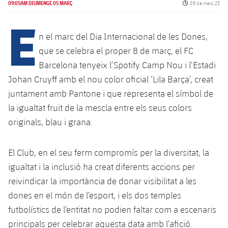
Calendari
Data de publicaci
Campus Estiu
Base
09:05AM DIUMENGE 05 MARÇ
05 de març 23
E
SUB13
SUB13 B
Entrades
Barça Atlètic
plusicon
més
n el marc del Dia Internacional de les Dones,
PLUSICON
MÉS
SUB12
SUB12 C
que se celebra el proper 8 de març, el FC
Gameday Shows
Junior
Primer Equip
Instal·lacions
plusicon
més
Barcelona tenyeix l’Spotify Camp Nou i l’Estadi
SUB11 A
SUB11 C
Resultats
Johan Cruyff amb el nou color oficial ‘Lila Barça’, creat
Cadet A
Actualitat
Barça Atlètic
Spotify Camp Nou
plusicon
més
juntament amb Pantone i que representa el símbol de
SUB11 B
Classificacions
Cadet B
la igualtat fruit de la mescla entre els seus colors
Calendari
Actualitat
Palau Blaugrana
Base
plusicon
més
SUB10 A
originals, blau i grana.
Jugadors
Infantil A
Entrades
Calendari
Estadi Johan Cruyff
Actualitat
SUB10 B
PLUSICON
MÉS
El Club, en el seu ferm compromís per la diversitat, la
Fotos
Infantil B
Resultats
Resultats
igualtat i la inclusió ha creat diferents accions per
Juvenil
Barça Cafe
Primer equip
SUB9 A
plusicon
més
plusicon
més
Història
reivindicar la importància de donar visibilitat a les
Mini
Classificació
Classificació
Cadet A
dones en el món de l’esport, i els dos temples
Ciutat Esportiva
Actualitat
SUB9 B
Barça Atlètic
plusicon
més
Serveis
Palmarès
futbolístics de l’entitat no podien faltar com a escenaris
plusicon
més
Jugadors
Jugadors
Cadet B
Calendari
SUB8 A
principals per celebrar aquesta data amb l’afició.
La Masia
Actualitat
Base