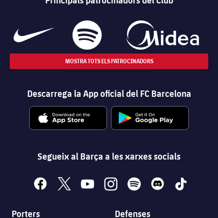
MOSTRA TOTS ELS PATROCINADORS
Descarrega la App oficial del FC Barcelona
Segueix al Barça a les xarxes socials
facebook
x
youtube
instagram
spotify
discord
tiktok
Porters
Defenses