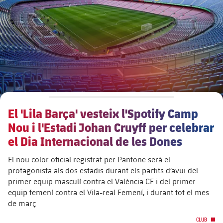
Calendari
Actualitat
Barça Legends
plusicon
més
plusicon
més
Entrades
Calendari
Contacte
Formatiu masculí
plusicon
més
Junta Directiva
plusicon
més
Resultats
Entrades
Jugadors
Actualitat
Formatiu femení
plusicon
més
Estructura executiva
Barça Academy
Classificació
plusicon
més
Resultats
Partits
Fotos
F. Barça Genuine
Actualitat
Organigrames
Més que un club
chevron-right
label.aria.chevronright
Jugadores
El 'Lila Barça' vesteix l'Spotify Camp
Dècada a dècada
Classificació
Notícies
Juvenil A
Campus Estiu
Fotos
Nou i l'Estadi Johan Cruyff per celebrar
Òrgans
Masia 360
Palmarès
chevron-right
label.aria.chevronright
Jugadors
el Dia Internacional de les Dones
Presidents
Sobre Nosaltres
Juvenil B
Femení B
PLUSICON
MÉS
Fotos
El nou color oficial registrat per Pantone serà el
Documents
La Masia
Fotos
chevron-right
label.aria.chevronright
Jugadors de llegenda
SUB16
protagonista als dos estadis durant els partits d’avui del
Femení C
Primer Equip
plusicon
més
primer equip masculí contra el València CF i del primer
Jugadores històriques
Història
Comissions i òrgans
Entrenadors
equip femení contra el Vila-real Femení, i durant tot el mes
chevron-right
label.aria.chevronright
SUB15
Juvenil
Actualitat
Base
de març
plusicon
més
SUB14
Centre de documentació
SUB14 B
CLUB