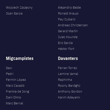
Wojciech Szczęsny
Alejandro Balde
Joan Garcia
Ronald Araujo
Pau Cubarsí
Andreas Christensen
Gerard Martín
Jules Kounde
Eric García
Héctor Fort
Migcampistes
Davanters
Gavi
Ferran Torres
Pedri
Lamine Yamal
Fermín López
Raphinha
Marc Casadó
Roony Bardghji
Frenkie de Jong
Anthony Gordon
Dani Olmo
Karim Adeyemi
Marc Bernal