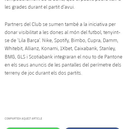
Jugadors
Classificació
Juvenil
les grades durant el partit d’avui.
Notícies
Atletisme
plusicon
més
Fotos
Infantil
Partners del Club se sumen també a la iniciativa per
Actualitat
Bàsquet en cadira de rodes
plusicon
més
Història
donar visibilitat a les dones al món del futbol, tenyint-
Aleví
Masculí
se de ‘Lila Barça’. Nike, Spotify, Bimbo, Cupra, Damm,
Actualitat
Hockey gel
plusicon
més
Palmarès
Whitebit, Allianz, Konami, 1Xbet, Caixabank, Stanley,
Femení
Jugadors
BMG, GLS i Scotiabank integraran el nou to
de Pantone
Actualitat
Hoquei herba
plusicon
més
en els seus anuncis de les pantalles del perímetre dels
Agenda
Calendari
Jugadors
terreny de joc durant els dos partits.
Notícies
Patinatge artístic
plusicon
més
Resultats
Calendari
Hockey Herba Masculí
Escola de Patinatge
Actualitat
Classificació
Resultats
Hockey Herba Femení
Plantilla
Rugby
plusicon
més
Classificació
Agenda
COMPARTEIX AQUEST ARTICLE
Actualitat
Voleibol
plusicon
més