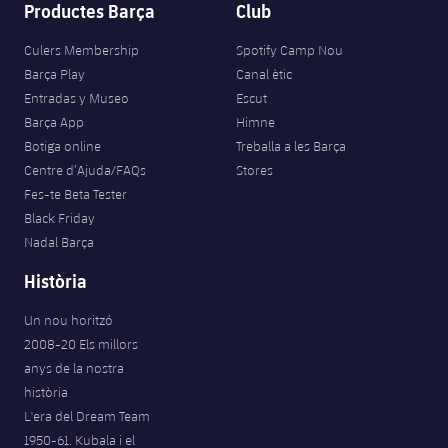
Productes Barça
Club
Culers Membership
Spotify Camp Nou
Barça Play
Canal ètic
Entradas y Museo
Escut
Barça App
Himne
Botiga online
Treballa a les Barça
Centre d’Ajuda/FAQs
Stores
Fes-te Beta Tester
Black Friday
Nadal Barça
Història
Un nou horitzó
2008-20 Els millors
anys de la nostra
història
L'era del Dream Team
1950-61. Kubala i el