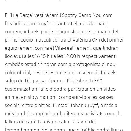
plusicon
més
Serveis Mèdics
Acreditacions
Fotos
Fotos
Infantil A
Entrades
SUB8 B
Calendari
Campus Verano
Actualitat
El ‘Lila Barça’ vestirà tant l’Spotify Camp Nou com
Accessibilitat
Història
Instal·lacions
l’Estadi Johan Cruyff durant tot el mes de març,
Infantil B
Resultats
Resultats
Juvenil
començant pels partits d’aquest cap de setmana del
PLUSICON
MÉS
Palmarès
primer equip masculí contra el València CF i del primer
Classificació
Jugadors
Cadet
Primer equip
equip femení contra el Vila-real Femení, que tindran
plusicon
més
Jugadors
lloc avui a les 16.15 h i a les 12.00 h respectivament.
Classificació
Infantil
Actualitat
Barça Atlètic
Ambdós estadis tindran com a protagonista el nou
plusicon
més
Fotos
color oficial, des de les lones dels escenaris fins els
Aleví
Calendari
Actualitat
Base
setup de DJ, passant per un Photobooth 360
plusicon
més
Palmarès
customitzat on l’afició podrà participar en un vídeo
Entrades
Calendari
Campus Estiu
Actualitat
animat en slow motion i compartir-lo a les xarxes
Història
Resultats
socials, entre d’altres. L’Estadi Johan Cruyff, a més a
Resultats
Barça C
més també comptarà amb diferents activitats com els
PLUSICON
MÉS
Classificació
Jugadors
tallers de cartells reivindicatius a favor de
Junior
Informació general
plusicon
més
l’empoderament de la dona, que el públic podrà lluir a