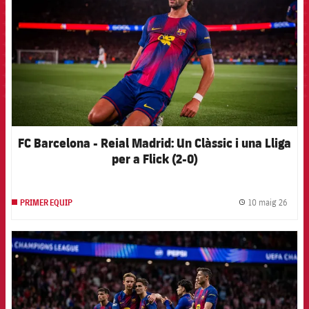
FC Barcelona - Reial Madrid: Un Clàssic i una Lliga
per a Flick (2-0)
10 maig 26
PRIMER EQUIP
label.
FCB Barcelona badge