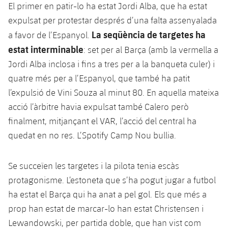
El primer en patir-lo ha estat Jordi Alba, que ha estat
Jugadors
Notícies
Apunta't a les amateurs
plusicon
més
expulsat per protestar després d’una falta assenyalada
La seqüència de targetes ha
a favor de l’Espanyol.
Calendari
Voleibol masculí
Apunta't a les amateurs
estat interminable
: set per al Barça (amb la vermella a
PLUSICON
MÉS
Resultats
Jordi Alba inclosa i fins a tres per a la banqueta culer) i
Voleibol femení
Carnet de l'Esportista Amateur
League of Legends
quatre més per a l’Espanyol, que també ha patit
Classificació
l’expulsió de Vini Souza al minut 80. En aquella mateixa
VALORANT Rising
acció l’àrbitre havia expulsat també Calero però
Fotos
VALORANT Game Changers
finalment, mitjançant el VAR, l’acció del central ha
quedat en no res. L’Spotify Camp Nou bullia.
eFootball
Se succeïen les targetes i la pilota tenia escàs
protagonisme. L’estoneta que s’ha pogut jugar a futbol
ha estat el Barça qui ha anat a pel gol. Els que més a
prop han estat de marcar-lo han estat Christensen i
Lewandowski, per partida doble, que han vist com