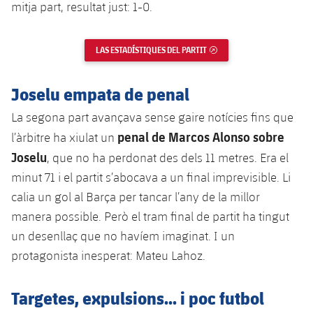
mitja part, resultat just: 1-0.
Jugadors
Classificació
Juvenil
Notícies
Atletisme
plusicon
més
Fotos
Infantil
LAS ESTADÍSTIQUES DEL PARTIT
ENLLAÇ EXTERN
Actualitat
Bàsquet en cadira de rodes
plusicon
més
Història
Aleví
Joselu empata de penal
Masculí
Actualitat
Hockey gel
plusicon
més
Palmarès
La segona part avançava sense gaire notícies fins que
Femení
Jugadors
penal de Marcos Alonso sobre
l’àrbitre ha xiulat un
Actualitat
Hoquei herba
plusicon
més
Joselu
, que no ha perdonat des dels 11 metres. Era el
Agenda
Calendari
Jugadors
minut 71 i el partit s’abocava a un final imprevisible. Li
Notícies
Patinatge artístic
plusicon
més
calia un gol al Barça per tancar l’any de la millor
Resultats
Calendari
Hockey Herba Masculí
manera possible. Però el tram final de partit ha tingut
Escola de Patinatge
Actualitat
un desenllaç que no havíem imaginat. I un
Classificació
Resultats
Hockey Herba Femení
Plantilla
Rugby
protagonista inesperat: Mateu Lahoz.
plusicon
més
Classificació
Agenda
Actualitat
Targetes, expulsions... i poc futbol
Voleibol
plusicon
més