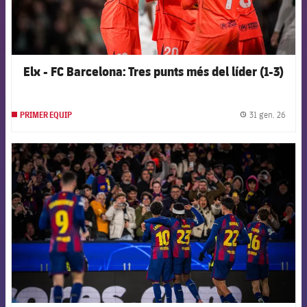
Elx - FC Barcelona: Tres punts més del líder (1-3)
31 gen. 26
PRIMER EQUIP
label.
FCB Barcelona badge