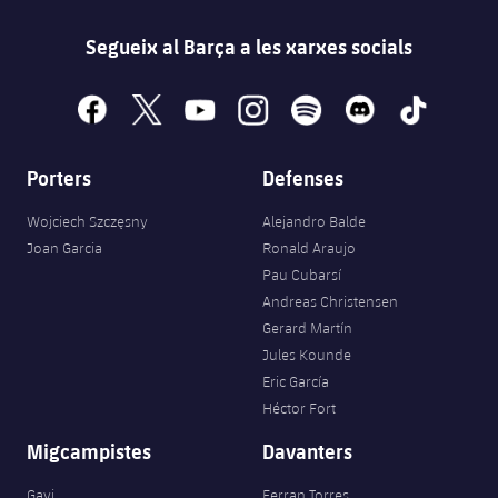
Segueix al Barça a les xarxes socials
facebook
x
youtube
instagram
spotify
discord
tiktok
Porters
Defenses
Wojciech Szczęsny
Alejandro Balde
Joan Garcia
Ronald Araujo
Pau Cubarsí
Andreas Christensen
Gerard Martín
Jules Kounde
Eric García
Héctor Fort
Migcampistes
Davanters
Gavi
Ferran Torres