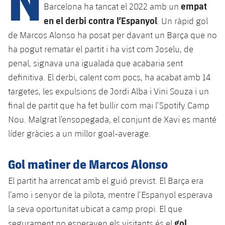
Calendari
Campus Estiu
Base
empat
Barcelona ha tancat el 2022 amb un
en el derbi contra l’Espanyol
SUB13
. Un ràpid gol
SUB13 B
Entrades
Barça Atlètic
plusicon
més
de Marcos Alonso ha posat per davant un Barça que no
PLUSICON
MÉS
SUB12
SUB12 C
ha pogut rematar el partit i ha vist com Joselu, de
Gameday Shows
Junior
Primer Equip
Instal·lacions
plusicon
més
penal, signava una igualada que acabaria sent
SUB11 A
SUB11 C
definitiva. El derbi, calent com pocs, ha acabat amb 14
Resultats
Cadet A
Actualitat
Barça Atlètic
Spotify Camp Nou
plusicon
més
targetes, les expulsions de Jordi Alba i Vini Souza i un
SUB11 B
Classificacions
final de partit que ha fet bullir com mai l’Spotify Camp
Cadet B
Calendari
Actualitat
Palau Blaugrana
Base
plusicon
més
Nou. Malgrat l’ensopegada, el conjunt de Xavi es manté
SUB10 A
Jugadors
Infantil A
líder gràcies a un millor goal-average.
Entrades
Calendari
Estadi Johan Cruyff
Actualitat
SUB10 B
PLUSICON
MÉS
Fotos
Infantil B
Resultats
Gol matiner de Marcos Alonso
Resultats
Juvenil
Barça Cafe
Primer equip
SUB9 A
plusicon
més
plusicon
més
Història
El partit ha arrencat amb el guió previst. El Barça era
Mini
Classificació
Classificació
Cadet A
l’amo i senyor de la pilota, mentre l’Espanyol esperava
Ciutat Esportiva
Actualitat
SUB9 B
Barça Atlètic
plusicon
més
Serveis
Palmarès
plusicon
més
la seva oportunitat ubicat a camp propi. El que
Jugadors
Jugadors
Cadet B
Calendari
SUB8 A
La Masia
gol
Actualitat
segurament no esperaven els visitants és el
Base