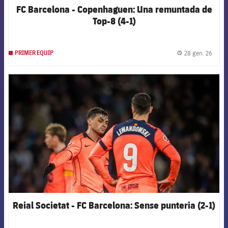
FC Barcelona - Copenhaguen: Una remuntada de
Top-8 (4-1)
28 gen. 26
PRIMER EQUIP
label.
FCB Barcelona badge
Reial Societat - FC Barcelona: Sense punteria (2-1)