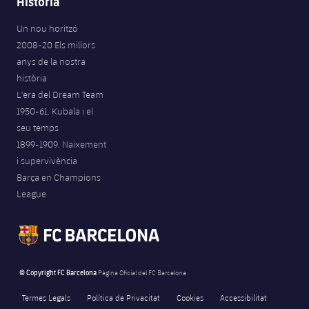
Història
Un nou horitzó
2008-20 Els millors
anys de la nostra
història
L'era del Dream Team
1950-61. Kubala i el
seu temps
1899-1909. Naixement
i supervivència
Barça en Champions
League
© Copyright FC Barcelona
Pàgina Oficial del FC Barcelona
Termes Legals
Política de Privacitat
Cookies
Accessibilitat