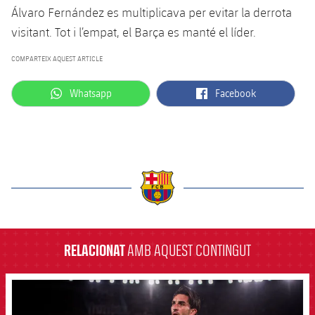
Álvaro Fernández es multiplicava per evitar la derrota
visitant. Tot i l’empat, el Barça es manté el líder.
COMPARTEIX AQUEST ARTICLE
label.aria.whatsapp
label.aria.facebook
Whatsapp
Facebook
label.aria.barcelona
RELACIONAT
AMB AQUEST CONTINGUT
FCB Barcelona badge