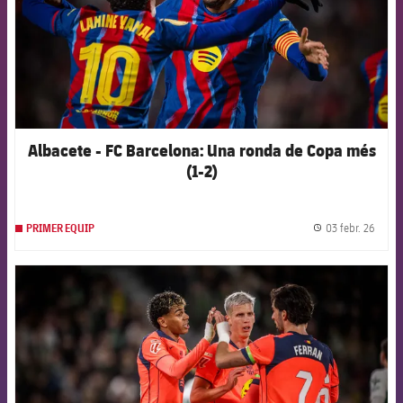
Albacete - FC Barcelona: Una ronda de Copa més
(1-2)
03 febr. 26
PRIMER EQUIP
label.
FCB Barcelona badge