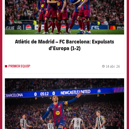
Atlètic de Madrid – FC Barcelona: Expulsats
d’Europa (1-2)
14 abr. 26
PRIMER EQUIP
label.
FCB Barcelona badge