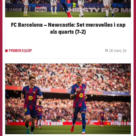
FC Barcelona – Newcastle: Set meravelles i cap
als quarts (7-2)
18 març 26
PRIMER EQUIP
label.
FCB Barcelona badge