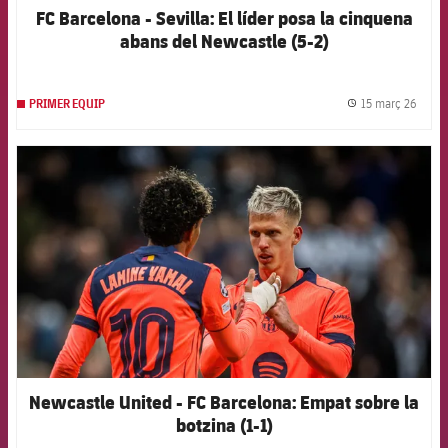
FC Barcelona - Sevilla: El líder posa la cinquena
abans del Newcastle (5-2)
15 març 26
PRIMER EQUIP
label.
FCB Barcelona badge
Newcastle United - FC Barcelona: Empat sobre la
botzina (1-1)