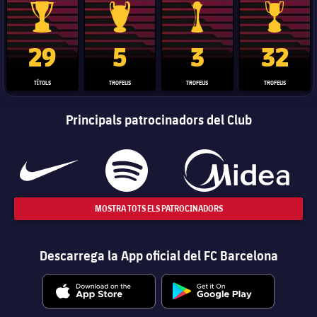
Trofeu de la Liga
Trofeu de la Lliga de Campions
Trofeu del Mundial de Clubs
Copa del 
29
5
3
32
TÍTOLS
TROFEUS
TROFEUS
TROFEUS
Principals patrocinadors del Club
MOSTRA TOTS ELS PATROCINADORS
Descarrega la App oficial del FC Barcelona