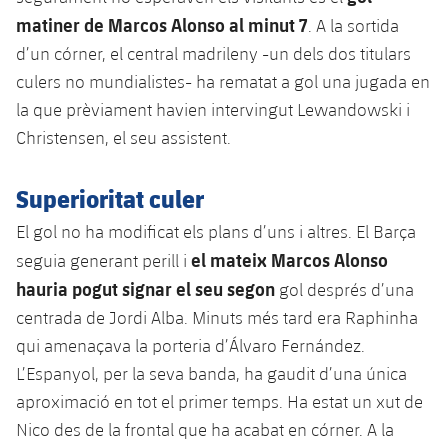
plusicon
més
Serveis Mèdics
Acreditacions
Fotos
matiner de Marcos Alonso al minut 7
. A la sortida
Fotos
Infantil A
Entrades
SUB8 B
Calendari
Campus Verano
Actualitat
d’un córner, el central madrileny -un dels dos titulars
Accessibilitat
Història
Instal·lacions
culers no mundialistes- ha rematat a gol una jugada en
Infantil B
Resultats
Resultats
Juvenil
la que prèviament havien intervingut Lewandowski i
PLUSICON
MÉS
Palmarès
Christensen, el seu assistent.
Classificació
Jugadors
Cadet
Primer equip
plusicon
més
Jugadors
Superioritat culer
Classificació
Infantil
Actualitat
Barça Atlètic
plusicon
més
El gol no ha modificat els plans d’uns i altres. El Barça
Fotos
Aleví
el mateix Marcos Alonso
Calendari
seguia generant perill i
Actualitat
Base
plusicon
més
hauria pogut signar el seu segon
gol després d’una
Palmarès
Entrades
Calendari
centrada de Jordi Alba. Minuts més tard era Raphinha
Campus Estiu
Actualitat
Història
qui amenaçava la porteria d’Álvaro Fernández.
Resultats
Resultats
Barça C
L’Espanyol, per la seva banda, ha gaudit d’una única
PLUSICON
MÉS
aproximació en tot el primer temps. Ha estat un xut de
Classificació
Jugadors
Junior
Informació general
Nico des de la frontal que ha acabat en córner. A la
plusicon
més