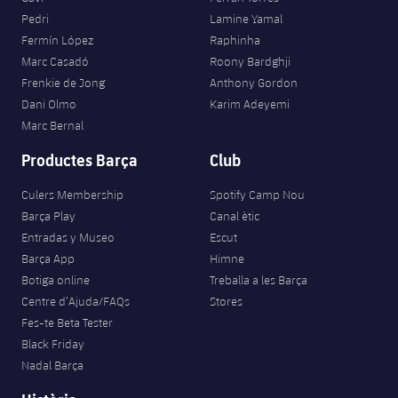
Pedri
Lamine Yamal
Fermín López
Raphinha
Marc Casadó
Roony Bardghji
Frenkie de Jong
Anthony Gordon
Dani Olmo
Karim Adeyemi
Marc Bernal
Productes Barça
Club
Culers Membership
Spotify Camp Nou
Barça Play
Canal ètic
Entradas y Museo
Escut
Barça App
Himne
Botiga online
Treballa a les Barça
Centre d’Ajuda/FAQs
Stores
Fes-te Beta Tester
Black Friday
Nadal Barça