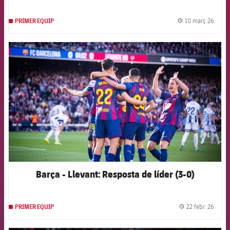
10 març 26
PRIMER EQUIP
label.
FCB Barcelona badge
Barça - Llevant: Resposta de líder (3-0)
22 febr. 26
PRIMER EQUIP
label.