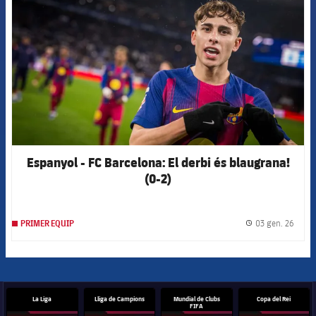
Espanyol - FC Barcelona: El derbi és blaugrana!
(0-2)
03 gen. 26
PRIMER EQUIP
label.
La Liga
Lliga de Campions
Mundial de Clubs
Copa del Rei
FIFA