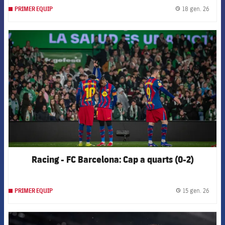
18 gen. 26
PRIMER EQUIP
label.
FCB Barcelona badge
Racing - FC Barcelona: Cap a quarts (0-2)
15 gen. 26
PRIMER EQUIP
label.
FCB Barcelona badge