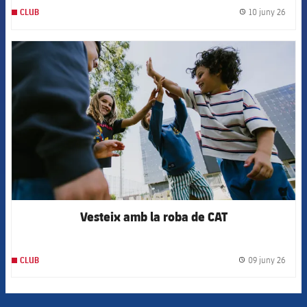
10 juny 26
CLUB
label.
FCB Barcelona badge
Vesteix amb la roba de CAT
09 juny 26
CLUB
label.