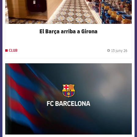
El Barça arriba a Girona
13 juny 26
CLUB
label.
FCB Barcelona badge