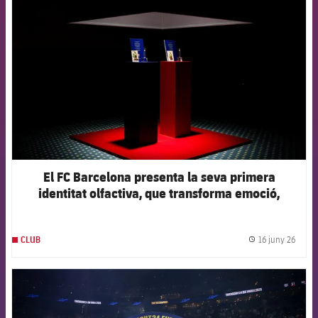
FCB Barcelona badge
El FC Barcelona presenta la seva primera
identitat olfactiva, que transforma emoció,
memòria i tecnologia en aroma
16 juny 26
CLUB
label.
FCB Barcelona badge