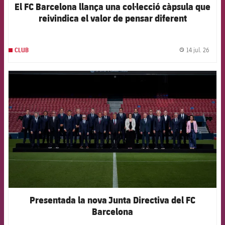
El FC Barcelona llança una col·lecció càpsula que
reivindica el valor de pensar diferent
14 jul. 26
CLUB
label.
FCB Barcelona badge
Presentada la nova Junta Directiva del FC
Barcelona