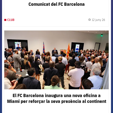
Comunicat del FC Barcelona
12 juny 26
CLUB
label.
FCB Barcelona badge
El FC Barcelona inaugura una nova oficina a
Miami per reforçar la seva presència al continent
americà