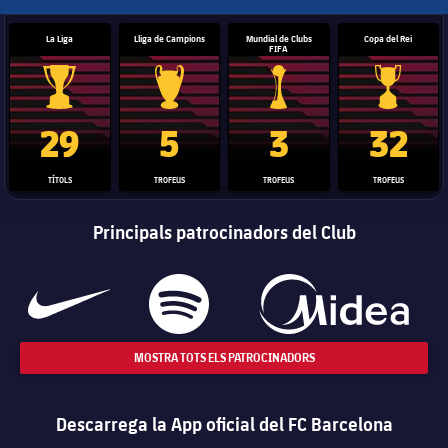
La Liga
Lliga de Campions
Mundial de Clubs
Copa del Rei
FIFA
Trofeu de la Liga
Trofeu de la Lliga de Campions
Trofeu del Mundial de Clubs
Copa del 
29
5
3
32
TÍTOLS
TROFEUS
TROFEUS
TROFEUS
Principals patrocinadors del Club
MOSTRA TOTS ELS PATROCINADORS
Descarrega la App oficial del FC Barcelona