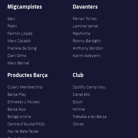
Migcampistes
Davanters
Gavi
Ferran Torres
Pedri
Lamine Yamal
Fermín López
Raphinha
Marc Casadó
Roony Bardghji
Frenkie de Jong
Anthony Gordon
Dani Olmo
Karim Adeyemi
Marc Bernal
Productes Barça
Club
Culers Membership
Spotify Camp Nou
Barça Play
Canal ètic
Entradas y Museo
Escut
Barça App
Himne
Botiga online
Treballa a les Barça
Centre d’Ajuda/FAQs
Stores
Fes-te Beta Tester