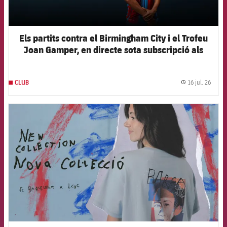
Els partits contra el Birmingham City i el Trofeu
Joan Gamper, en directe sota subscripció als
canals oficials del Club
16 jul. 26
CLUB
label.
FCB Barcelona badge