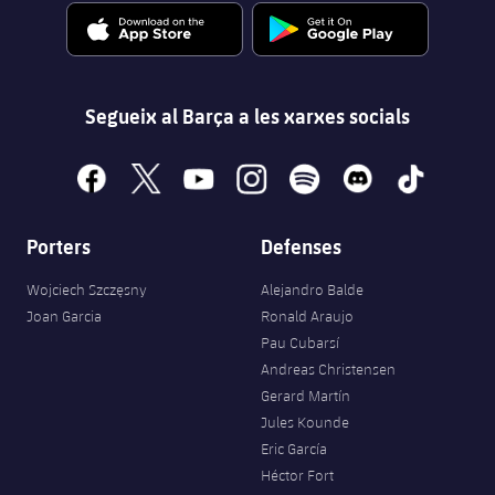
Segueix al Barça a les xarxes socials
facebook
x
youtube
instagram
spotify
discord
tiktok
Porters
Defenses
Wojciech Szczęsny
Alejandro Balde
Joan Garcia
Ronald Araujo
Pau Cubarsí
Andreas Christensen
Gerard Martín
Jules Kounde
Eric García
Héctor Fort